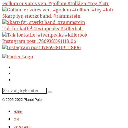
Gollum er vores ven. #gollum #tolkien #toy #lotr
Skarp fyr, stærkt band. #rammstein
Tak for kaffe! #twinpeaks #killerbob
Instagram post 17869383391118106
© 2005-2022 Planet Pulp
HJEM
OM
KONTAKT