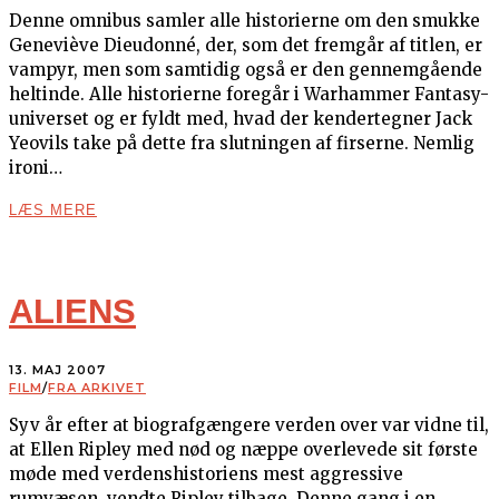
Denne omnibus samler alle historierne om den smukke
Geneviève Dieudonné, der, som det fremgår af titlen, er
vampyr, men som samtidig også er den gennemgående
heltinde. Alle historierne foregår i Warhammer Fantasy-
universet og er fyldt med, hvad der kendertegner Jack
Yeovils take på dette fra slutningen af firserne. Nemlig
ironi…
LÆS MERE
ALIENS
13. MAJ 2007
FILM
/
FRA ARKIVET
Syv år efter at biografgængere verden over var vidne til,
at Ellen Ripley med nød og næppe overlevede sit første
møde med verdenshistoriens mest aggressive
rumvæsen, vendte Ripley tilbage. Denne gang i en