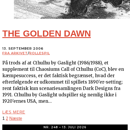
THE GOLDEN DAWN
13. SEPTEMBER 2006
FRA ARKIVET
/
ROLLESPIL
På trods af at Cthulhu by Gaslight (1986/1988), et
supplement til Chaosiums Call of Cthulhu (CoC), blev en
kæmpesuccess, er det faktisk begrænset, hvad der
efterfølgende er udkommet til spillets 1890’er-setting;
rent faktisk kun scenariesamlingen Dark Designs fra
1991. Cthulhu by Gaslight udspiller sig nemlig ikke i
1920’ernes USA, men…
LÆS MERE
1
2
Næste
NR. 248 – 13. JULI 2026