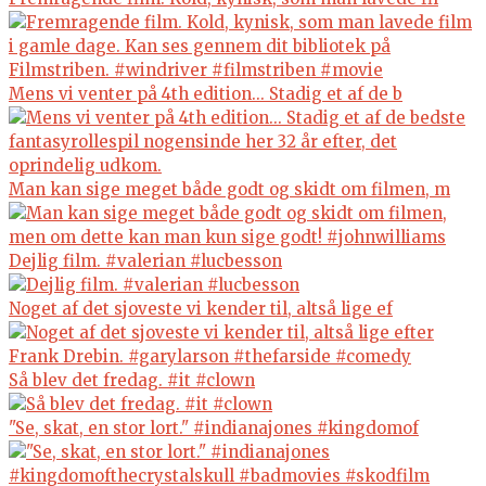
Mens vi venter på 4th edition... Stadig et af de b
Man kan sige meget både godt og skidt om filmen, m
Dejlig film. #valerian #lucbesson
Noget af det sjoveste vi kender til, altså lige ef
Så blev det fredag. #it #clown
"Se, skat, en stor lort." #indianajones #kingdomof