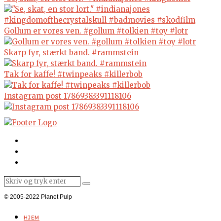
Gollum er vores ven. #gollum #tolkien #toy #lotr
Skarp fyr, stærkt band. #rammstein
Tak for kaffe! #twinpeaks #killerbob
Instagram post 17869383391118106
© 2005-2022 Planet Pulp
HJEM