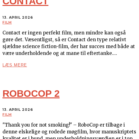
CONTACT
13. APRIL 2026
FILM
Contact er ingen perfekt film, men mindre kan også
gøre det. Væsentligst, så er Contact den type relativt
sjældne science fiction-film, der har succes med både at
være underholdende og at mane til eftertanke.…
LÆS MERE
ROBOCOP 2
13. APRIL 2026
FILM
"Thank you for not smoking!" – RoboCop er tilbage i
denne elskelige og rodede møgfilm, hvor manuskriptets
kvalitet er i bund, men underholdningsværdien er i top.