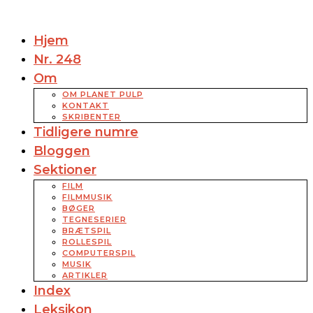
Hjem
Nr. 248
Om
OM PLANET PULP
KONTAKT
SKRIBENTER
Tidligere numre
Bloggen
Sektioner
FILM
FILMMUSIK
BØGER
TEGNESERIER
BRÆTSPIL
ROLLESPIL
COMPUTERSPIL
MUSIK
ARTIKLER
Index
Leksikon