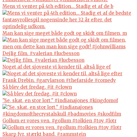
Mens vi venter på 4th edition... Stadig et af de b
Man kan sige meget både godt og skidt om filmen, m
Dejlig film. #valerian #lucbesson
Noget af det sjoveste vi kender til, altså lige ef
Så blev det fredag. #it #clown
"Se, skat, en stor lort." #indianajones #kingdomof
Gollum er vores ven. #gollum #tolkien #toy #lotr
Skarp fyr, stærkt band. #rammstein