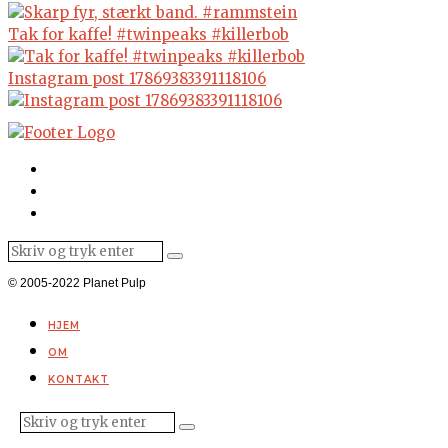
Tak for kaffe! #twinpeaks #killerbob
Instagram post 17869383391118106
© 2005-2022 Planet Pulp
HJEM
OM
KONTAKT