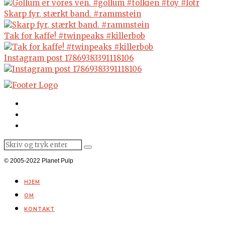
Skarp fyr, stærkt band. #rammstein
Tak for kaffe! #twinpeaks #killerbob
Instagram post 17869383391118106
© 2005-2022 Planet Pulp
HJEM
OM
KONTAKT