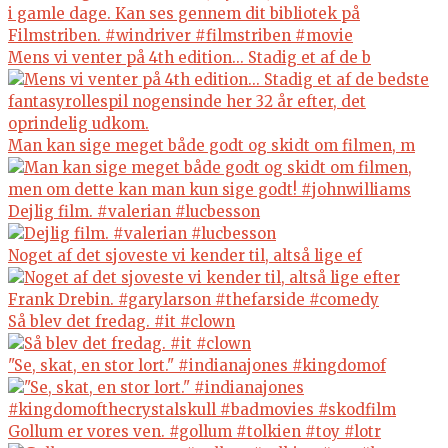
Mens vi venter på 4th edition... Stadig et af de b
Man kan sige meget både godt og skidt om filmen, m
Dejlig film. #valerian #lucbesson
Noget af det sjoveste vi kender til, altså lige ef
Så blev det fredag. #it #clown
"Se, skat, en stor lort." #indianajones #kingdomof
Gollum er vores ven. #gollum #tolkien #toy #lotr