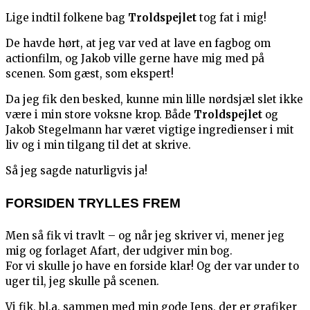
Lige indtil folkene bag
Troldspejlet
tog fat i mig!
De havde hørt, at jeg var ved at lave en fagbog om
actionfilm, og Jakob ville gerne have mig med på
scenen. Som gæst, som ekspert!
Da jeg fik den besked, kunne min lille nørdsjæl slet ikke
være i min store voksne krop. Både
Troldspejlet
og
Jakob Stegelmann har været vigtige ingredienser i mit
liv og i min tilgang til det at skrive.
Så jeg sagde naturligvis ja!
FORSIDEN TRYLLES FREM
Men så fik vi travlt – og når jeg skriver vi, mener jeg
mig og forlaget Afart, der udgiver min bog.
For vi skulle jo have en forside klar! Og der var under to
uger til, jeg skulle på scenen.
Vi fik, bl.a. sammen med min gode Jens, der er grafiker