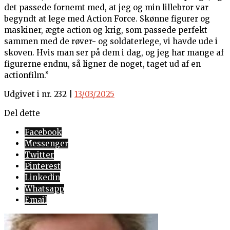
det passede fornemt med, at jeg og min lillebror var
begyndt at lege med Action Force. Skønne figurer og
maskiner, ægte action og krig, som passede perfekt
sammen med de røver- og soldaterlege, vi havde ude i
skoven. Hvis man ser på dem i dag, og jeg har mange af
figurerne endnu, så ligner de noget, taget ud af en
actionfilm.”
Udgivet i nr. 232 |
13/03/2025
Del dette
Facebook
Messenger
Twitter
Pinterest
Linkedin
Whatsapp
Email