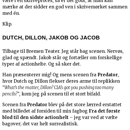
være i en skriveproces, så er det godt, at man kan
mærke at der sidder en god ven i skrivemørket sammen
med én.
Klip.
DUTCH, DILLON, JAKOB OG JACOB
Tilbage til Bremen Teater. Jeg står bag scenen. Nervøs,
glad og spændt. Jakob står og fortæller om forskellige
typer af actionhelte. Og så sker det.
Han præsenterer mig! Og mens scenen fra
Predator
,
hvor Dutch og Dillon flekser deres arme til replikken
“What’s the matter, Dillon? CIA’s got you pushing too many
pencils?”
, kom jeg på scenen til et stort bifald.
Scenen fra
Predator
blev på det store lærred erstattet
med billedet af forsiden til min fagbog
Fra det første
blod til den sidste actionhelt
– jeg var ved at vælte
bagover; det var helt surrealistisk.