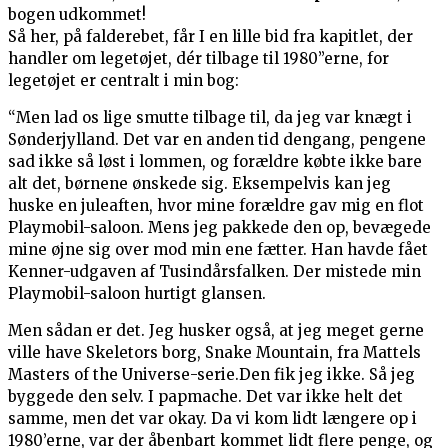
bogen udkommet!
Så her, på falderebet, får I en lille bid fra kapitlet, der
handler om legetøjet, dér tilbage til 1980’’erne, for
legetøjet er centralt i min bog:
“Men lad os lige smutte tilbage til, da jeg var knægt i
Sønderjylland. Det var en anden tid dengang, pengene
sad ikke så løst i lommen, og forældre købte ikke bare
alt det, børnene ønskede sig. Eksempelvis kan jeg
huske en juleaften, hvor mine forældre gav mig en flot
Playmobil-saloon. Mens jeg pakkede den op, bevægede
mine øjne sig over mod min ene fætter. Han havde fået
Kenner-udgaven af Tusindårsfalken. Der mistede min
Playmobil-saloon hurtigt glansen.
Men sådan er det. Jeg husker også, at jeg meget gerne
ville have Skeletors borg, Snake Mountain, fra Mattels
Masters of the Universe-serie.Den fik jeg ikke. Så jeg
byggede den selv. I papmache. Det var ikke helt det
samme, men det var okay. Da vi kom lidt længere op i
1980’erne, var der åbenbart kommet lidt flere penge, og