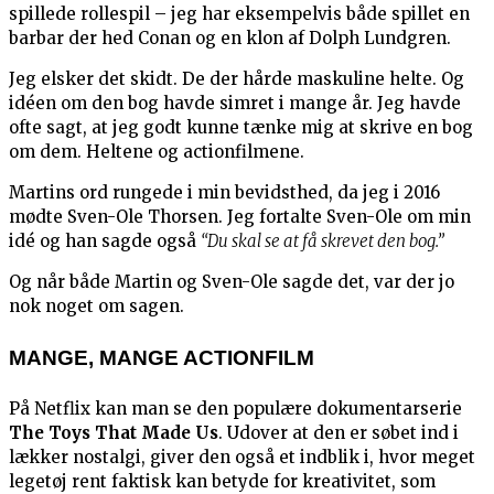
spillede rollespil – jeg har eksempelvis både spillet en
barbar der hed Conan og en klon af Dolph Lundgren.
Jeg elsker det skidt. De der hårde maskuline helte. Og
idéen om den bog havde simret i mange år. Jeg havde
ofte sagt, at jeg godt kunne tænke mig at skrive en bog
om dem. Heltene og actionfilmene.
Martins ord rungede i min bevidsthed, da jeg i 2016
mødte Sven-Ole Thorsen. Jeg fortalte Sven-Ole om min
idé og han sagde også
“Du skal se at få skrevet den bog.”
Og når både Martin og Sven-Ole sagde det, var der jo
nok noget om sagen.
MANGE, MANGE ACTIONFILM
På Netflix kan man se den populære dokumentarserie
The Toys That Made Us
. Udover at den er søbet ind i
lækker nostalgi, giver den også et indblik i, hvor meget
legetøj rent faktisk kan betyde for kreativitet, som