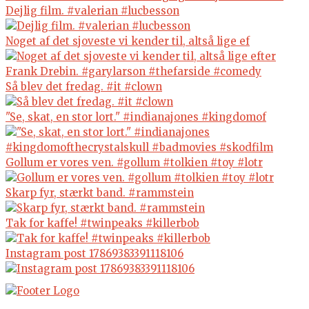
Dejlig film. #valerian #lucbesson
Noget af det sjoveste vi kender til, altså lige ef
Så blev det fredag. #it #clown
"Se, skat, en stor lort." #indianajones #kingdomof
Gollum er vores ven. #gollum #tolkien #toy #lotr
Skarp fyr, stærkt band. #rammstein
Tak for kaffe! #twinpeaks #killerbob
Instagram post 17869383391118106