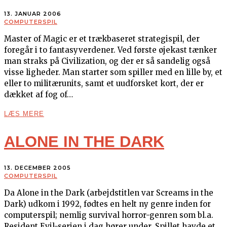
13. JANUAR 2006
COMPUTERSPIL
Master of Magic er et trækbaseret strategispil, der
foregår i to fantasyverdener. Ved første øjekast tænker
man straks på Civilization, og der er så sandelig også
visse ligheder. Man starter som spiller med en lille by, et
eller to militærunits, samt et uudforsket kort, der er
dækket af fog of…
LÆS MERE
ALONE IN THE DARK
13. DECEMBER 2005
COMPUTERSPIL
Da Alone in the Dark (arbejdstitlen var Screams in the
Dark) udkom i 1992, fødtes en helt ny genre inden for
computerspil; nemlig survival horror-genren som bl.a.
Resident Evil-serien i dag hører under. Spillet havde et