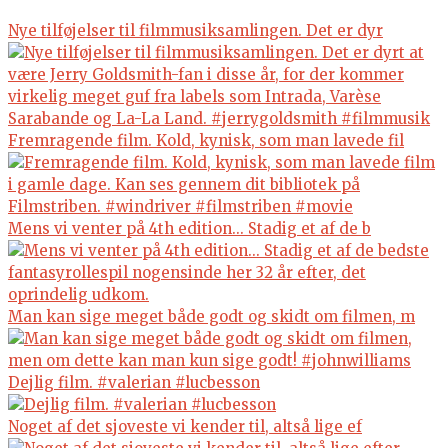
Nye tilføjelser til filmmusiksamlingen. Det er dyr
Fremragende film. Kold, kynisk, som man lavede fil
Mens vi venter på 4th edition... Stadig et af de b
Man kan sige meget både godt og skidt om filmen, m
Dejlig film. #valerian #lucbesson
Noget af det sjoveste vi kender til, altså lige ef