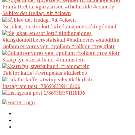
Så blev det fredag. #it #clown
"Se, skat, en stor lort." #indianajones #kingdomof
Gollum er vores ven. #gollum #tolkien #toy #lotr
Skarp fyr, stærkt band. #rammstein
Tak for kaffe! #twinpeaks #killerbob
Instagram post 17869383391118106