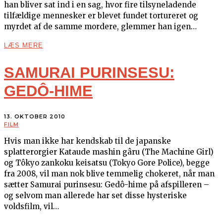
han bliver sat ind i en sag, hvor fire tilsyneladende
tilfældige mennesker er blevet fundet tortureret og
myrdet af de samme mordere, glemmer han igen…
LÆS MERE
SAMURAI PURINSESU:
GEDÔ-HIME
13. OKTOBER 2010
FILM
Hvis man ikke har kendskab til de japanske
splatterorgier Kataude mashin gâru (The Machine Girl)
og Tôkyo zankoku keisatsu (Tokyo Gore Police), begge
fra 2008, vil man nok blive temmelig chokeret, når man
sætter Samurai purinsesu: Gedô-hime på afspilleren –
og selvom man allerede har set disse hysteriske
voldsfilm, vil…