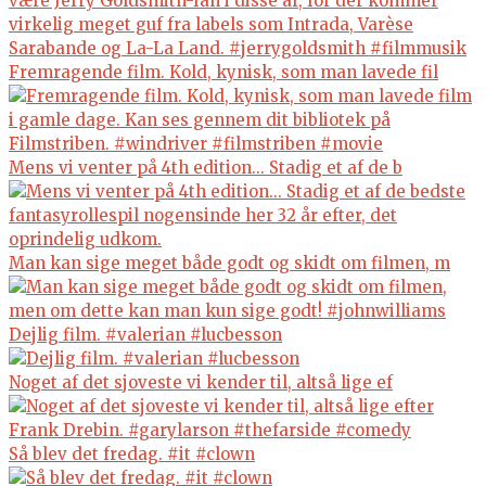
Fremragende film. Kold, kynisk, som man lavede fil
Mens vi venter på 4th edition... Stadig et af de b
Man kan sige meget både godt og skidt om filmen, m
Dejlig film. #valerian #lucbesson
Noget af det sjoveste vi kender til, altså lige ef
Så blev det fredag. #it #clown