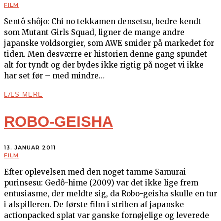
FILM
Sentô shôjo: Chi no tekkamen densetsu, bedre kendt
som Mutant Girls Squad, ligner de mange andre
japanske voldsorgier, som AWE smider på markedet for
tiden. Men desværre er historien denne gang spundet
alt for tyndt og der bydes ikke rigtig på noget vi ikke
har set før – med mindre…
LÆS MERE
ROBO-GEISHA
13. JANUAR 2011
FILM
Efter oplevelsen med den noget tamme Samurai
purinsesu: Gedô-hime (2009) var det ikke lige frem
entusiasme, der meldte sig, da Robo-geisha skulle en tur
i afspilleren. De første film i striben af japanske
actionpacked splat var ganske fornøjelige og leverede