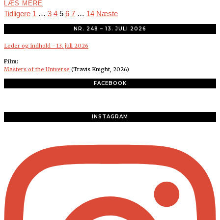
LÆS MERE
Tidligere
1
…
3
4
5
6
7
…
14
Næste
NR. 248 – 13. JULI 2026
Leder og indhold - 13. juli 2026
Film:
Masters of the Universe
(Travis Knight, 2026)
FACEBOOK
INSTAGRAM