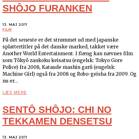
SHÔJO FURANKEN
13. MAJ 2011
FILM
På det seneste er det strømmet ud med japanske
splattertitler på det danske marked, takket være
Another World Entertainment. I flæng kan nævnes film
som Tôkyô zankoku keisatsu (engelsk: Tokyo Gore
Police) fra 2008, Kataude mashin garû (engelsk:
Machine Girl) også fra 2008 og Robo-geisha fra 2009. Og
nu er…
LÆS MERE
SENTÔ SHÔJO: CHI NO
TEKKAMEN DENSETSU
13. MAJ 2011