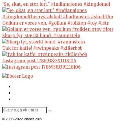
"Se, skat, en stor lort." #indianajones #kingdomof
Gollum er vores ven. #gollum #tolkien #toy #lotr
Skarp fyr, stærkt band. #rammstein
Tak for kaffe! #twinpeaks #killerbob
Instagram post 17869383391118106
© 2005-2022 Planet Pulp