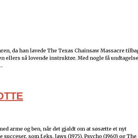
nren, da han lavede The Texas Chainsaw Massacre tilba
den ellers så lovende instruktør. Med nogle få undtagels
t…
OTTE
ed arme og ben, når det gjaldt om at søsætte et nyt
 succeser, som f.eks. Jaws (1975), Psycho (1960) og The