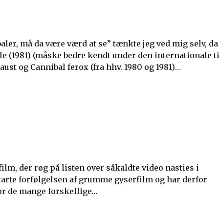
er, må da være værd at se” tænkte jeg ved mig selv, da
le (1981) (måske bedre kendt under den internationale ti
ust og Cannibal ferox (fra hhv. 1980 og 1981)…
film, der røg på listen over såkaldte video nasties i
starte forfølgelsen af grumme gyserfilm og har derfor
for de mange forskellige…