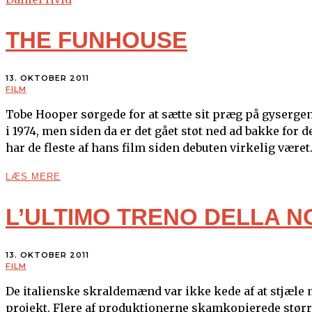
THE FUNHOUSE
13. OKTOBER 2011
FILM
Tobe Hooper sørgede for at sætte sit præg på gyserge
i 1974, men siden da er det gået støt ned ad bakke for 
har de fleste af hans film siden debuten virkelig være
LÆS MERE
L’ULTIMO TRENO DELLA N
13. OKTOBER 2011
FILM
De italienske skraldemænd var ikke kede af at stjæle m
projekt. Flere af produktionerne skamkopierede større