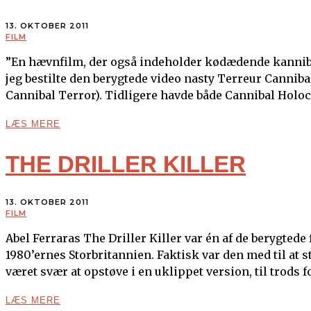
13. OKTOBER 2011
FILM
”En hævnfilm, der også indeholder kødædende kannibal
jeg bestilte den berygtede video nasty Terreur Canniba
Cannibal Terror). Tidligere havde både Cannibal Holoca
LÆS MERE
THE DRILLER KILLER
13. OKTOBER 2011
FILM
Abel Ferraras The Driller Killer var én af de berygtede 
1980’ernes Storbritannien. Faktisk var den med til at 
været svær at opstøve i en uklippet version, til trods 
LÆS MERE