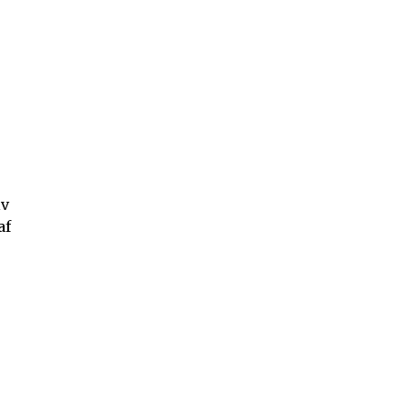
lv
af