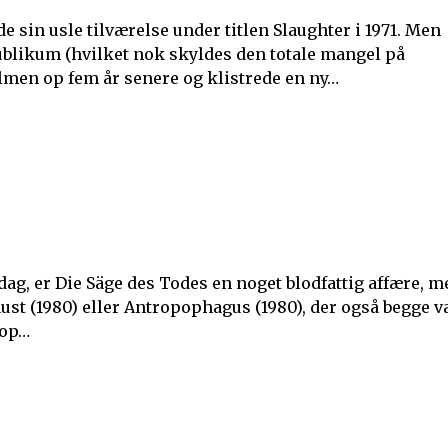
e sin usle tilværelse under titlen Slaughter i 1971. Men
publikum (hvilket nok skyldes den totale mangel på
ilmen op fem år senere og klistrede en ny…
g, er Die Säge des Todes en noget blodfattig affære, m
ust (1980) eller Antropophagus (1980), der også begge v
 op…