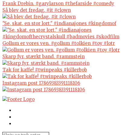
Så blev det fredag. #it #clown
"Se, skat, en stor lort." #indianajones #kingdomof
Gollum er vores ven. #gollum #tolkien #toy #lotr
Skarp fyr, stærkt band. #rammstein
Tak for kaffe! #twinpeaks #killerbob
Instagram post 17869383391118106