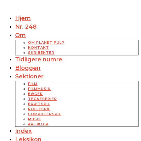
Hjem
Nr. 248
Om
OM PLANET PULP
KONTAKT
SKRIBENTER
Tidligere numre
Bloggen
Sektioner
FILM
FILMMUSIK
BØGER
TEGNESERIER
BRÆTSPIL
ROLLESPIL
COMPUTERSPIL
MUSIK
ARTIKLER
Index
Leksikon