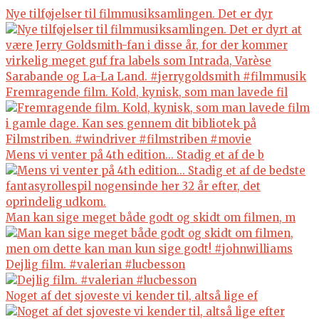
Nye tilføjelser til filmmusiksamlingen. Det er dyr
Fremragende film. Kold, kynisk, som man lavede fil
Mens vi venter på 4th edition... Stadig et af de b
Man kan sige meget både godt og skidt om filmen, m
Dejlig film. #valerian #lucbesson
Noget af det sjoveste vi kender til, altså lige ef