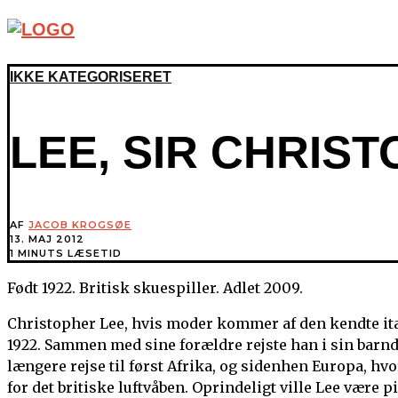
IKKE KATEGORISERET
LEE, SIR CHRIS
AF
JACOB KROGSØE
13. MAJ 2012
1 MINUTS LÆSETID
Født 1922. Britisk skuespiller. Adlet 2009.
Christopher Lee, hvis moder kommer af den kendte ital
1922. Sammen med sine forældre rejste han i sin barn
længere rejse til først Afrika, og sidenhen Europa, h
for det britiske luftvåben. Oprindeligt ville Lee være p