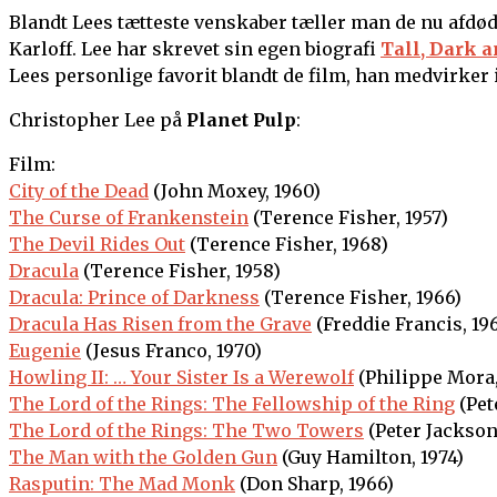
Blandt Lees tætteste venskaber tæller man de nu afdød
Karloff. Lee har skrevet sin egen biografi
Tall, Dark 
Lees personlige favorit blandt de film, han medvirker i
Christopher Lee på
Planet Pulp
:
Film:
City of the Dead
(John Moxey, 1960)
The Curse of Frankenstein
(Terence Fisher, 1957)
The Devil Rides Out
(Terence Fisher, 1968)
Dracula
(Terence Fisher, 1958)
Dracula: Prince of Darkness
(Terence Fisher, 1966)
Dracula Has Risen from the Grave
(Freddie Francis, 19
Eugenie
(Jesus Franco, 1970)
Howling II: … Your Sister Is a Werewolf
(Philippe Mora,
The Lord of the Rings: The Fellowship of the Ring
(Pet
The Lord of the Rings: The Two Towers
(Peter Jackson
The Man with the Golden Gun
(Guy Hamilton, 1974)
Rasputin: The Mad Monk
(Don Sharp, 1966)