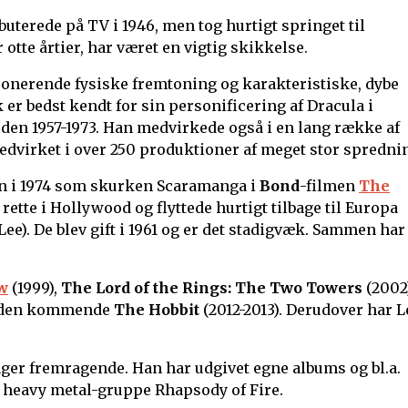
buterede på TV i 1946, men tog hurtigt springet til
 otte årtier, har været en vigtig skikkelse.
ponerende fysiske fremtoning og karakteristiske, dybe
 er bedst kendt for sin personificering af Dracula i
oden 1957-1973. Han medvirkede også i en lang række af
virket i over 250 produktioner af meget stor spredni
n i 1974 som skurken Scaramanga i
Bond
-filmen
The
l rette i Hollywood og flyttede hurtigt tilbage til Europa
e). De blev gift i 1961 og er det stadigvæk. Sammen har
w
(1999),
The Lord of the Rings: The Two Towers
(2002
 den kommende
The Hobbit
(2012-2013). Derudover har L
ynger fremragende. Han har udgivet egne albums og bl.a.
ke heavy metal-gruppe Rhapsody of Fire.