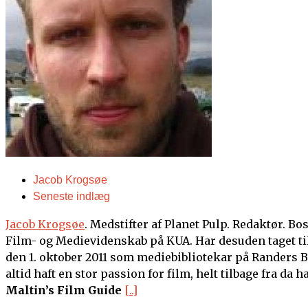
Jacob Krogsøe
Seneste indlæg
Jacob Krogsøe
. Medstifter af Planet Pulp. Redaktør. Bo
Film- og Medievidenskab på KUA. Har desuden taget ti
den 1. oktober 2011 som mediebibliotekar på Randers Bi
altid haft en stor passion for film, helt tilbage fra da 
Maltin’s Film Guide
[..]