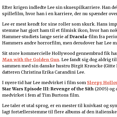
Efter krigen indledte Lee sin skuespilkarriere. Han de
spillefilm, hvor han i en karriere, der nu spænder over
Lee er mest kendt for sine roller som skurk. Hans im
stemme har gjort ham til et filmisk ikon, hvor han nok
Hammer-studiets lange serie af
Dracula
-film fra peri
Hammers andre horrorfilm, men derudover har Lee med
Sit store kommercielle Hollywood gennembrud fik ha
Man with the Golden Gun
. Lee fandt sig dog aldrig ti
sammen med sin danske hustru Birgit Krøncke (Gitte Le
datteren Christina Erika Carandini Lee.
I nyere tid har Lee medvirket i film som
Sleepy Hollo
Star Wars Episode III: Revenge of the Sith
(2005) og
medvirket i fem af Tim Burtons film.
Lee taler et utal sprog, er en mester til knivkast og s
lagt fortællerstemme til flere albums af den italiens