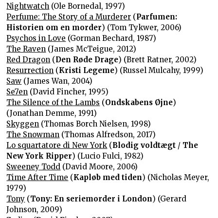
Nightwatch
(Ole Bornedal, 1997)
Perfume: The Story of a Murderer
(
Parfumen:
Historien om en morder
) (Tom Tykwer, 2006)
Psychos in Love
(Gorman Bechard, 1987)
The Raven
(James McTeigue, 2012)
Red Dragon
(
Den Røde Drage
) (Brett Ratner, 2002)
Resurrection
(
Kristi Legeme
) (Russel Mulcahy, 1999)
Saw
(James Wan, 2004)
Se7en
(David Fincher, 1995)
The Silence of the Lambs
(
Ondskabens Øjne
)
(Jonathan Demme, 1991)
Skyggen
(Thomas Borch Nielsen, 1998)
The Snowman
(Thomas Alfredson, 2017)
Lo squartatore di New York
(
Blodig voldtægt
/
The
New York Ripper
) (Lucio Fulci, 1982)
Sweeney Todd
(David Moore, 2006)
Time After Time
(
Kapløb med tiden
) (Nicholas Meyer,
1979)
Tony
(
Tony: En seriemorder i London
) (Gerard
Johnson, 2009)