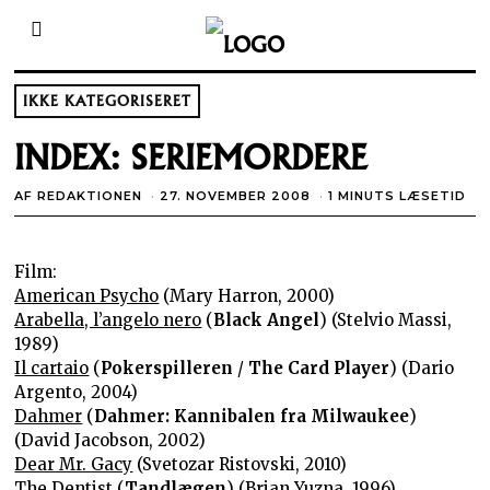
IKKE KATEGORISERET
INDEX: SERIEMORDERE
AF
REDAKTIONEN
27. NOVEMBER 2008
1 MINUTS LÆSETID
Film:
American Psycho
(Mary Harron, 2000)
Arabella, l’angelo nero
(
Black Angel
) (Stelvio Massi,
1989)
Il cartaio
(
Pokerspilleren
/
The Card Player
) (Dario
Argento, 2004)
Dahmer
(
Dahmer: Kannibalen fra Milwaukee
)
(David Jacobson, 2002)
Dear Mr. Gacy
(Svetozar Ristovski, 2010)
The Dentist
(
Tandlægen
) (Brian Yuzna, 1996)