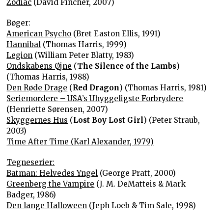
Zodiac
(David Fincher, 2007)
Bøger:
American Psycho
(Bret Easton Ellis, 1991)
Hannibal
(Thomas Harris, 1999)
Legion
(William Peter Blatty, 1983)
Ondskabens Øjne
(
The Silence of the Lambs
)
(Thomas Harris, 1988)
Den Røde Drage
(
Red Dragon
) (Thomas Harris, 1981)
Seriemordere – USA’s Uhyggeligste Forbrydere
(Henriette Sørensen, 2007)
Skyggernes Hus
(
Lost Boy Lost Girl
) (Peter Straub,
2003)
Time After Time (Karl Alexander, 1979)
Tegneserier:
Batman: Helvedes Yngel
(George Pratt, 2000)
Greenberg the Vampire
(J. M. DeMatteis & Mark
Badger, 1986)
Den lange Halloween
(Jeph Loeb & Tim Sale, 1998)