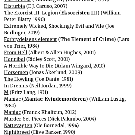
Disturbia
(D.J. Caruso, 2007)
The Exorcist III: Legion
(
Eksorcisten III
) (William
Peter Blatty, 1990)
Extremely Wicked, Shockingly Evil and Vile
(Joe
Berlinger, 2019)
Forbrydelsens element
(
The Element of Crime
) (Lars
von Trier, 1984)
From Hell
(Albert & Allen Hughes, 2001)
Hannibal
(Ridley Scott, 2001)
A Horrible Way to Die
(Adam Wingard, 2010)
Horsemen
(Jonas Åkerlund, 2009)
The Howling
(Joe Dante, 1981)
In Dreams
(Neil Jordan, 1999)
M
(Fritz Lang, 1931)
Maniac
(
Maniac: Kvindemorderen
) (William Lustig,
1980)
Maniac
(Franck Khalfoun, 2012)
Murder-Set-Pieces
(Nick Palumbo, 2004)
Nattevagten
(Ole Bornedal, 1994)
Nightbreed
(Clive Barker, 1990)