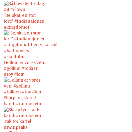
"Se, skat, en stor
lort." #indianajones
#kingdomof
Gollum er vores ven.
#gollum #tolkien
#toy #lotr
Skarp fyr, stærkt
band. #rammstein
Tak for kaffe!
#twinpeaks