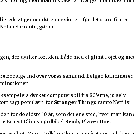
e sine ting, men man respawner. Det gør man ikke i de
allierede at gennemføre missionen, før det store firma
Nolan Sorrento, gør det.
gen, der dyrker fortiden. Både med et glimt i øjet og me
er-retrobølge ind over vores samfund. Bølgen kulminered
lminationen.
ksempelvis dyrket computerspil fra 80’erne, ja selv
ort sagt populært, før
Stranger Things
ramte Netflix.
nden for de sidste 10 år, som det ene sted, hvor man kan 
ære Ernest Clines nørdbibel
Ready Player One
.
bogstaveligt. Men nørdklassiker er også et specielt begr