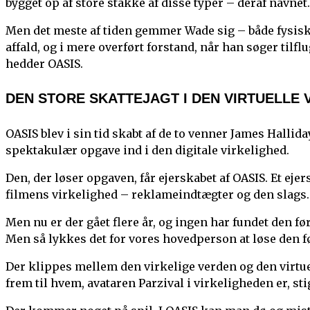
bygget op af store stakke af disse typer – deraf navnet.
Men det meste af tiden gemmer Wade sig – både fysisk
affald, og i mere overført forstand, når han søger tilfl
hedder OASIS.
DEN STORE SKATTEJAGT I DEN VIRTUELLE 
OASIS blev i sin tid skabt af de to venner James Halli
spektakulær opgave ind i den digitale virkelighed.
Den, der løser opgaven, får ejerskabet af OASIS. Et eje
filmens virkelighed – reklameindtægter og den slags.
Men nu er der gået flere år, og ingen har fundet den fø
Men så lykkes det for vores hovedperson at løse den før
Der klippes mellem den virkelige verden og den virtu
frem til hvem, avataren Parzival i virkeligheden er, s