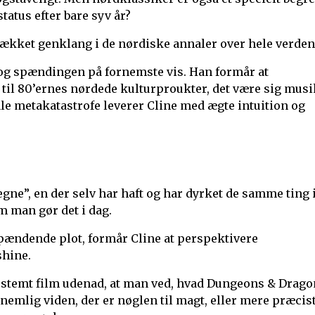
tatus efter bare syv år?
ækket genklang i de nørdiske annaler over hele verden
og spændingen på fornemste vis. Han formår at
il 80’ernes nørdede kulturproukter, det være sig musi
ale metakatastrofe leverer Cline med ægte intuition og
egne”, en der selv har haft og har dyrket de samme ting 
om man gør det i dag.
 spændende plot, formår Cline at perspektivere
shine.
 bestemt film udenad, at man ved, hvad Dungeons & Drag
r nemlig viden, der er nøglen til magt, eller mere præcis