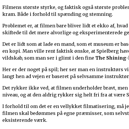
Filmens største styrke, og faktisk også største problem
kram. Både i forhold til spænding og stemning.
Problemet er, at filmen bare bliver lidt et ekko af, hva
skiftede til det mere alvorlige og eksperimenterede gea
Det er lidt som at lade en mand, som et museum er baser
en kopi. Man ville rent faktisk ønske, at Spielberg hav
vildskab, som man ser i glimt i den fine
The Shining
-
Her er der noget på spil; her ser man en instruktørs vi
langt hen ad vejen er baseret på selvsamme instruktør
Det rykker ikke ved, at filmen underholder bravt, men
niveau, og at den aldrig rykker sig helt fri fra at være 
I forhold til om det er en vellykket filmatisering, må je
filmen skal bedømmes på egne præmisser, som selvstæ
eksisterende værk.