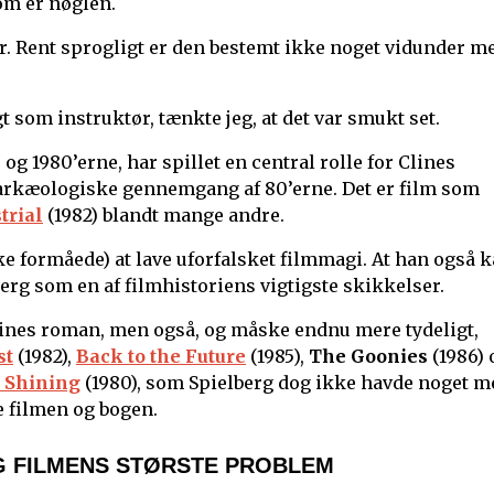
om er nøglen.
r. Rent sprogligt er den bestemt ikke noget vidunder m
t som instruktør, tænkte jeg, at det var smukt set.
 og 1980’erne, har spillet en central rolle for Clines
 arkæologiske gennemgang af 80’erne. Det er film som
trial
(1982) blandt mange andre.
e formåede) at lave uforfalsket filmmagi. At han også 
berg som en af filmhistoriens vigtigste skikkelser.
ines roman, men også, og måske endnu mere tydeligt,
st
(1982),
Back to the Future
(1985),
The Goonies
(1986) 
 Shining
(1980), som Spielberg dog ikke havde noget m
de filmen og bogen.
G FILMENS STØRSTE PROBLEM