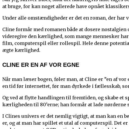
at bruge, for kan noget allerede have opnået klassikers
Under alle omstændigheder er det en roman, der har v
Cline formår med romanen både at dosere nostalgien 
videregive den kærlighed, som mange mennesker har t
film, computerspil eller rollespil. Hele denne potenti
ægte kærlighed.
CLINE ER EN AF VOR EGNE
Når man læser bogen, føler man, at Cline er ”en af vor 
en tid før internettet, før man dyrkede i fællesskab, s
Og ved at flytte handlingen til fremtiden, og skabe et
kærligheden til 80’erne; han formår at lade nørderne 
I Clines univers er det nemlig vigtigt, at man kan en
er, og at man har spillet et utal af computerspil. Det e