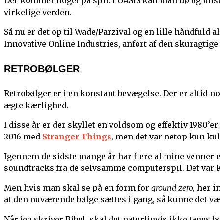
Der kommer noget på spil. I OASIS kan man dø og mist
virkelige verden.
Så nu er det op til Wade/Parzival og en lille håndfuld 
Innovative Online Industries, anført af den skuragtige 
RETROBØLGER
Retrobølger er i en konstant bevægelse. Der er altid no
ægte kærlighed.
I disse år er der skyllet en voldsom og effektiv 1980’
2016 med
Stranger Things
, men det var netop kun ku
Igennem de sidste mange år har flere af mine venner e
soundtracks fra de selvsamme computerspil. Det var k
Men hvis man skal se på en form for
ground zero
, her i
at den nuværende bølge sættes i gang, så kunne det v
Når jeg skriver Bibel, skal det naturligvis ikke tages 