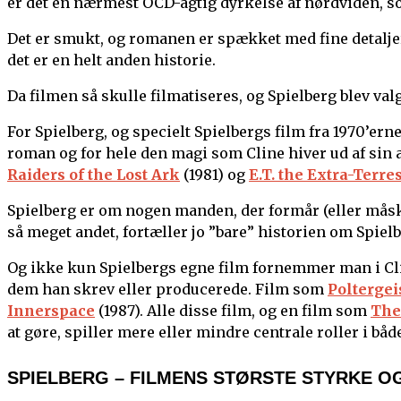
er det en nærmest OCD-agtig dyrkelse af nørdviden, s
Det er smukt, og romanen er spækket med fine detalje
det er en helt anden historie.
Da filmen så skulle filmatiseres, og Spielberg blev valg
For Spielberg, og specielt Spielbergs film fra 1970’erne
roman og for hele den magi som Cline hiver ud af sin
Raiders of the Lost Ark
(1981) og
E.T. the Extra-Terres
Spielberg er om nogen manden, der formår (eller måsk
så meget andet, fortæller jo ”bare” historien om Spiel
Og ikke kun Spielbergs egne film fornemmer man i Cl
dem han skrev eller producerede. Film som
Poltergei
Innerspace
(1987). Alle disse film, og en film som
The
at gøre, spiller mere eller mindre centrale roller i bå
SPIELBERG – FILMENS STØRSTE STYRKE O