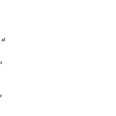
 af
m
or