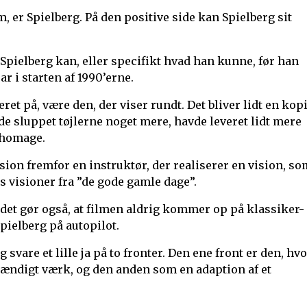
, er Spielberg. På den positive side kan Spielberg sit
d Spielberg kan, eller specifikt hvad han kunne, før han
r i starten af 1990’erne.
et på, være den, der viser rundt. Det bliver lidt en kopi
de sluppet tøjlerne noget mere, havde leveret lidt mere
homage.
sion fremfor en instruktør, der realiserer en vision, so
s visioner fra ”de gode gamle dage”.
 det gør også, at filmen aldrig kommer op på klassiker-
Spielberg på autopilot.
g svare et lille ja på to fronter. Den ene front er den, hv
ndigt værk, og den anden som en adaption af et