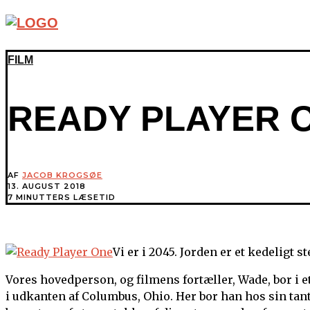
FILM
READY PLAYER 
AF
JACOB KROGSØE
13. AUGUST 2018
7 MINUTTERS LÆSETID
Vi er i 2045. Jorden er et kedeligt st
Vores hovedperson, og filmens fortæller, Wade, bor i 
i udkanten af Columbus, Ohio. Her bor han hos sin ta