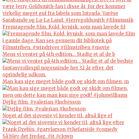
Fremragende film. Kold, kynisk, som man lavede fil
Mens vi venter på 4th edition... Stadig et af de b
Man kan sige meget både godt og skidt om filmen, m
Dejlig film. #valerian #lucbesson
Noget af det sjoveste vi kender til, altså lige ef
Så blev det fredag. #it #clown