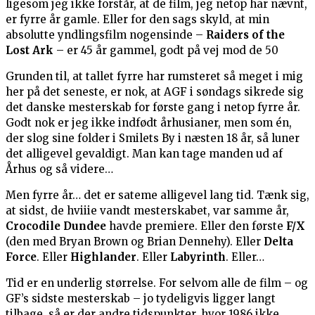
ligesom jeg ikke forstår, at de film, jeg netop har nævnt,
er fyrre år gamle. Eller for den sags skyld, at min
absolutte yndlingsfilm nogensinde –
Raiders of the
Lost Ark
– er 45 år gammel, godt på vej mod de 50
Grunden til, at tallet fyrre har rumsteret så meget i mig
her på det seneste, er nok, at AGF i søndags sikrede sig
det danske mesterskab for første gang i netop fyrre år.
Godt nok er jeg ikke indfødt århusianer, men som én,
der slog sine folder i Smilets By i næsten 18 år, så luner
det alligevel gevaldigt. Man kan tage manden ud af
Århus og så videre…
Men fyrre år… det er sateme alligevel lang tid. Tænk sig,
at sidst, de hviiie vandt mesterskabet, var samme år,
Crocodile Dundee
havde premiere. Eller den første
F/X
(den med Bryan Brown og Brian Dennehy). Eller
Delta
Force
. Eller
Highlander
. Eller
Labyrinth
. Eller…
Tid er en underlig størrelse. For selvom alle de film – og
GF’s sidste mesterskab – jo tydeligvis ligger langt
tilbage, så er der andre tidspunkter, hvor 1986 ikke