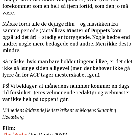
forekommer som en helt så fjern fortid, som den jo må
være.
Måske fordi alle de dejlige film – og musikken fra
samme periode (Metallicas
Master of Puppets
kom
også ud det år) – stadig er forrygende. Nogle bedre end
andre; nogle mere bedagede end andre. Men ikke desto
mindre.
Så måske, hvis man bare holder tingene i live, er det slet
ikke så længe siden alligevel (men der behøver ikke gå
fyrre år, før AGF tager mesterskabet igen).
PS! Vi beklager, at månedens nummer kommer en dags
tid forsinket. Jeres velmenende redaktør og webmaster
var ikke helt på toppen i går.
Månedens (aldrende) lederskribent er Mogens Skaaning
Høegsberg.
Film:
The ‘Burbs
(Joe Dante, 1989)