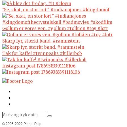
"Se, skat, en stor lort." #indianajones #kingdomof
Gollum er vores ven. #gollum #tolkien #toy #lotr
Skarp fyr, stærkt band. #rammstein
Tak for kaffe! #twinpeaks #killerbob
Instagram post 17869383391118106
© 2005-2022 Planet Pulp