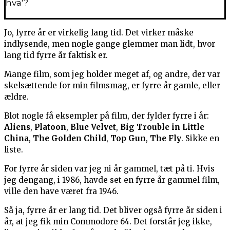
hva'?
Jo, fyrre år er virkelig lang tid. Det virker måske
indlysende, men nogle gange glemmer man lidt, hvor
lang tid fyrre år faktisk er.
Mange film, som jeg holder meget af, og andre, der var
skelsættende for min filmsmag, er fyrre år gamle, eller
ældre.
Blot nogle få eksempler på film, der fylder fyrre i år:
Aliens
,
Platoon
,
Blue Velvet
,
Big Trouble in Little
China
,
The Golden Child
,
Top Gun
,
The Fly
. Sikke en
liste.
For fyrre år siden var jeg ni år gammel, tæt på ti. Hvis
jeg dengang, i 1986, havde set en fyrre år gammel film,
ville den have været fra 1946.
Så ja, fyrre år er lang tid. Det bliver også fyrre år siden i
år, at jeg fik min Commodore 64. Det forstår jeg ikke,