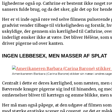
lighederne også op. Cathrine er bestemt ikke noget ro
sansers fulde brug, og da det sker, går det op for hende
Her er vi inde også røre ved selve filmens pulserende 
gradvist vender tilbage til virkeligheden og forstår, hv
uskyldige, der gennem sin kærlighed til Cathrine, ove
inderligt ønsker ikke at være. Det bliver Hélène, som s
driver pigerne ud over kanten.
INGEN LEBBESEX, MEN MASSER AF SPLAT
Amerikaneren Barbara (Carina Barone) stikker sin næse i andres sage
Centralt i dette er deres kærlighed, som næsten, men og
Bævrende knuger pigerne sig ind til hinanden, og med
omfavnelser bliver til kærtegn og ømme blikke, men 
Her må man også påpege, at den udgave af filmen som
mod stærke erotiske scener på coveret, og det er mås