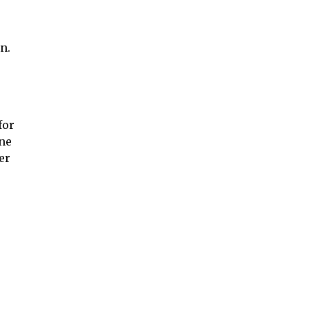
n.
for
ine
er