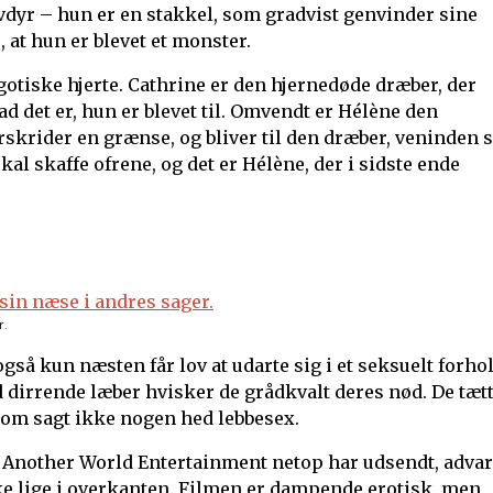
vdyr – hun er en stakkel, som gradvist genvinder sine
, at hun er blevet et monster.
gotiske hjerte. Cathrine er den hjernedøde dræber, der
ad det er, hun er blevet til. Omvendt er Hélène den
rskrider en grænse, og bliver til den dræber, veninden 
kal skaffe ofrene, og det er Hélène, der i sidste ende
r.
så kun næsten får lov at udarte sig i et seksuelt forhol
 dirrende læber hvisker de grådkvalt deres nød. De tæt
som sagt ikke nogen hed lebbesex.
 Another World Entertainment netop har udsendt, advar
ke lige i overkanten. Filmen er dampende erotisk, men