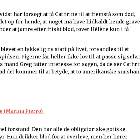
vidst har forsøgt at få Cathrine til at fremstå som død,
et op for hende, at noget må have hidkaldt hende grave
er at jamre efter friskt blod, tøver Hélène kun i få
evet en lykkelig ny start på livet, forvandles til et
idsen. Pigerne får heller ikke lov til at passe sig selv, 
 mand Greg fatter interesse for sagen, da de ser Cathr
ad det kommer til at betyde, at to amerikanske snushan
el forstand. Den har alle de obligatoriske gotiske
r. Hun drikker blod for at overleve, men her hører