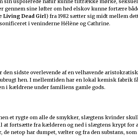
m sin uspolerede natur kunne tiltrække mørke, seksuel
der gennem sine løfter om hed elskov kunne fortære båd
 Living Dead Girl
) fra 1982 sætter sig midt mellem det
sonificeret i veninderne Hélène og Cathrine.
ar den sidste overlevende af en velhavende aristokratisk
 ubrugt hen. I mellemtiden har en lokal kemisk fabrik f
ejen i kældrene under familiens gamle gods.
 men et rygte om alle de smykker, slægtens kvinder skul
 at fortsætte fra kælderen og ned i slægtens krypt for a
er, de netop har dumpet, vælter og fra den substans, som