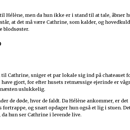
til Hélène, men da hun ikke er i stand til at tale, åbner 
orstår, at det må være Cathrine, som kalder, og hovedkul
de blodsøster.
D
l Cathrine, sniger et par lokale sig ind på chateauet f
 have gjort, for efter husets retmæssige ejerinde er våg
d næsten uslukkelig.
ader de døde, hvor de faldt. Da Hélène ankommer, er det
s fortrappe, og snart opdager hun også et lig i stuen. De
 da hun ser Cathrine i levende live.