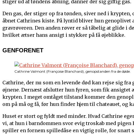
stiger ud af tøndens åbning, danner der sig giftig gas.
Den gas, der stiger op fra tønden, siver ned i krypte
åbnet Cathrines kiste. På lyntid bliver hun genoplivet 
gravrøveren. Den anden røver er så tåbelig at glide i d
hvilket ætser hans ansigt i stykker på få øjeblikke.
GENFORENET
Cathrine Valmont (Françoise Blanchard), genopstanden fra de døde.
Cathrine, der nu som en levende død kan rejse sig fra 
øjnene. Dernæst afslutter hun fyren, som fik ansigtet 
krypten. I meget omtåget tilstand kommer den genopliv
om på må og få, før hun finder hjem til chateauet, o
Huset er stort og fyldt med minder. Hvad Cathrine egen
vi, at hun i barndommen svor evig troskab med pigen 
spiller en fornem spilledåse en vigtig rolle, for snart s