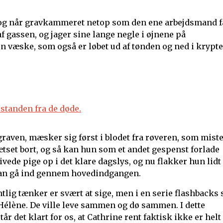
n, og når gravkammeret netop som den ene arbejdsmand f
af gassen, og jager sine lange negle i øjnene på
en væske, som også er løbet ud af tønden og ned i krypte
graven, mæsker sig først i blodet fra røveren, som mist
ætset bort, og så kan hun som et andet gespenst forlade
ede pige op i det klare dagslys, og nu flakker hun lidt
g kan gå ind gennem hovedindgangen.
tlig tænker er svært at sige, men i en serie flashbacks 
Hélène. De ville leve sammen og dø sammen. I dette
tår det klart for os, at Cathrine rent faktisk ikke er helt