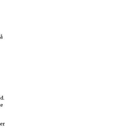
så
d.
te
er