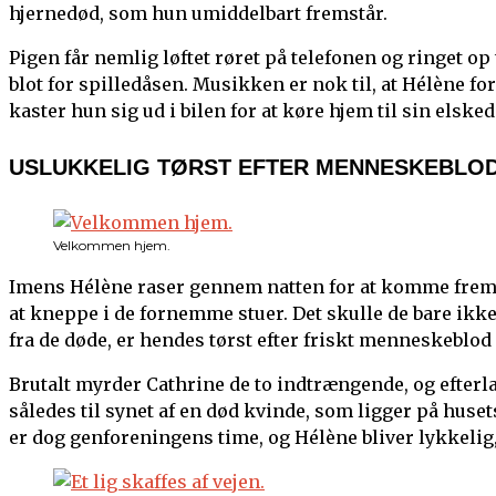
hjernedød, som hun umiddelbart fremstår.
Pigen får nemlig løftet røret på telefonen og ringet op 
blot for spilledåsen. Musikken er nok til, at Hélène f
kaster hun sig ud i bilen for at køre hjem til sin elske
USLUKKELIG TØRST EFTER MENNESKEBLO
Velkommen hjem.
Imens Hélène raser gennem natten for at komme frem ti
at kneppe i de fornemme stuer. Det skulle de bare ikke
fra de døde, er hendes tørst efter friskt menneskeblo
Brutalt myrder Cathrine de to indtrængende, og efterl
således til synet af en død kvinde, som ligger på huset
er dog genforeningens time, og Hélène bliver lykkelig,