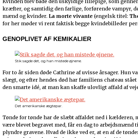
Kvinden blev både den uskyldige lillepige, som genne
kræfter, og samtidig den farlige, forførende vampyr, 
mænd og kvinder.
La morte vivante
(engelsk titel:
The
for her møder vi rent faktisk begge kvindebilleder per
GENOPLIVET AF KEMIKALIER
Stik sagde det, og han mistede øjnene.
For to år siden døde Cathrine af uvisse årsager. Hun v
slægt, og efter hendes død har familiens chateau stået
den smarte idé, at man kan skaffe ulovligt affald af v
Det amerikanske ægtepar.
Tønde for tønde har de slæbt affaldet ned i kælderen,
være blevet begravet med, får en dag to arbejdsmænd til
plyndre gravene. Hvad de ikke ved er, at en af de tønd