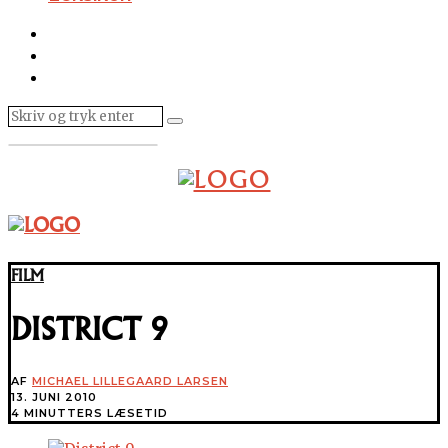
FILM
DISTRICT 9
AF
MICHAEL LILLEGAARD LARSEN
13. JUNI 2010
4 MINUTTERS LÆSETID