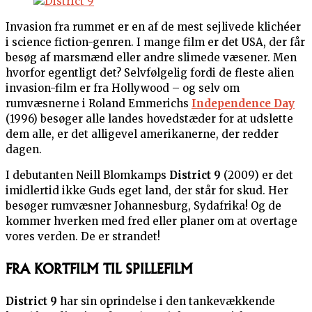
Invasion fra rummet er en af de mest sejlivede klichéer
i science fiction-genren. I mange film er det USA, der får
besøg af marsmænd eller andre slimede væsener. Men
hvorfor egentligt det? Selvfølgelig fordi de fleste alien
invasion-film er fra Hollywood – og selv om
rumvæsnerne i Roland Emmerichs
Independence Day
(1996) besøger alle landes hovedstæder for at udslette
dem alle, er det alligevel amerikanerne, der redder
dagen.
I debutanten Neill Blomkamps
District 9
(2009) er det
imidlertid ikke Guds eget land, der står for skud. Her
besøger rumvæsner Johannesburg, Sydafrika! Og de
kommer hverken med fred eller planer om at overtage
vores verden. De er strandet!
FRA KORTFILM TIL SPILLEFILM
District 9
har sin oprindelse i den tankevækkende