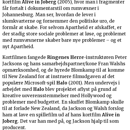
kortfilm
Alive in Joberg
(2005), hvor man i fragmenter
får fortalt i dokumentarstil om rumvæsner i
Johannesburg. Man ser, hvordan de lever i
slumkvarterne og fornemmer den politiske uro, de
formår at skabe. For selvom Apartheid er afskaffet, er
der stadig store sociale problemer at løse, og problemet
med rumvæsnerne skaber bare nye problemer – og et
nyt Apartheid.
Kortfilmen fangede
Ringenes Herre
-instruktøren Peter
Jacksons og hans samarbejdspartner/kone Fran Walshs
opmærksomhed, og de hyrede Blomkamp til at komme
til New Zealand for at instruere filmudgaven af det
populære Microsoft-spil
Halo
(2001). Men undervejs i
arbejdet med
Halo
blev projektet aflyst på grund af
kreative uoverensstemmelser med Hollywood og
problemer med budgettet. En skuffet Blomkamp skulle
til at forlade New Zealand, da Jackson og Walsh forslog
ham at lave en spillefilm ud af hans kortfilm
Alive in
Joberg
. Det var han med på, og Jackson hjalp til som
producent.