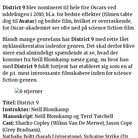
District 9
blev nomineret til hele fire Oscars ved
uddelingen i 2010, bl.a. for bedste effekter (filmen tabte
dog til
Avatar
) og bedste film, hvilket er overraskende,
for Oscar-akademiet ser ofte ned på science fiction-film.
Blandt mange genrefans har
District 9
med rette fået
nyklassikerstatus indenfor genren. Det skal derfor blive
mere end almindeligt spændende at se, hvad der
kommer fra Neill Blomkamp næste gang, nu hvor han
med
District 9
fuldt fortjent har etableret sig som en af
de p.t. mest interessante filmskabere inden for science
fiction-genren.
Titel:
District 9
Instruktør:
Neill Blomkamp
Manuskript:
Neill Blomkamp og Terri Tatchell
Cast:
Sharlto Copley (Wikus Van De Merwe), Jason Cope
(Grey Bradnam),
Nathalie Boltt (Sarah Livingstone), Sylvaine Strike (Dr