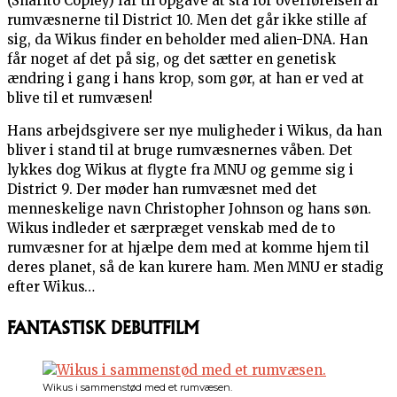
(Sharlto Copley) får til opgave at stå for overførelsen af
rumvæsnerne til District 10. Men det går ikke stille af
sig, da Wikus finder en beholder med alien-DNA. Han
får noget af det på sig, og det sætter en genetisk
ændring i gang i hans krop, som gør, at han er ved at
blive til et rumvæsen!
Hans arbejdsgivere ser nye muligheder i Wikus, da han
bliver i stand til at bruge rumvæsnernes våben. Det
lykkes dog Wikus at flygte fra MNU og gemme sig i
District 9. Der møder han rumvæsnet med det
menneskelige navn Christopher Johnson og hans søn.
Wikus indleder et særpræget venskab med de to
rumvæsner for at hjælpe dem med at komme hjem til
deres planet, så de kan kurere ham. Men MNU er stadig
efter Wikus…
FANTASTISK DEBUTFILM
Wikus i sammenstød med et rumvæsen.