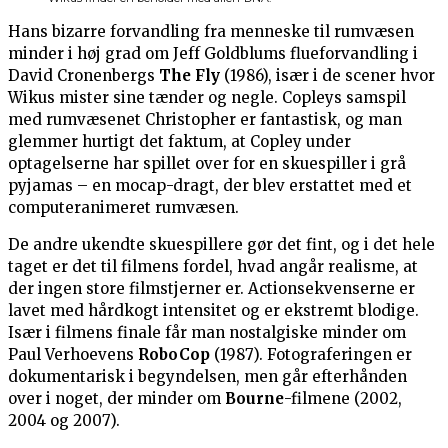
Hans bizarre forvandling fra menneske til rumvæsen
minder i høj grad om Jeff Goldblums flueforvandling i
David Cronenbergs
The Fly
(1986), især i de scener hvor
Wikus mister sine tænder og negle. Copleys samspil
med rumvæsenet Christopher er fantastisk, og man
glemmer hurtigt det faktum, at Copley under
optagelserne har spillet over for en skuespiller i grå
pyjamas – en mocap-dragt, der blev erstattet med et
computeranimeret rumvæsen.
De andre ukendte skuespillere gør det fint, og i det hele
taget er det til filmens fordel, hvad angår realisme, at
der ingen store filmstjerner er. Actionsekvenserne er
lavet med hårdkogt intensitet og er ekstremt blodige.
Især i filmens finale får man nostalgiske minder om
Paul Verhoevens
RoboCop
(1987). Fotograferingen er
dokumentarisk i begyndelsen, men går efterhånden
over i noget, der minder om
Bourne
-filmene (2002,
2004 og 2007).