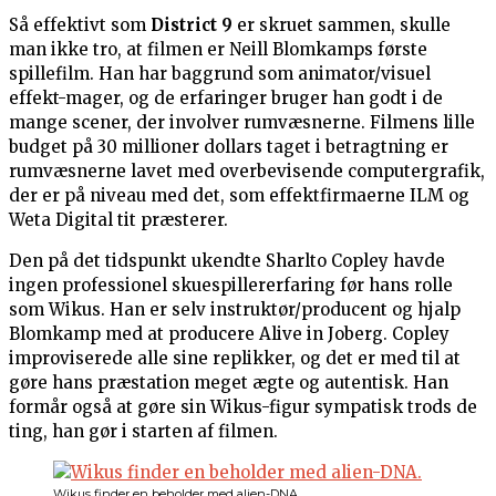
Så effektivt som
District 9
er skruet sammen, skulle
man ikke tro, at filmen er Neill Blomkamps første
spillefilm. Han har baggrund som animator/visuel
effekt-mager, og de erfaringer bruger han godt i de
mange scener, der involver rumvæsnerne. Filmens lille
budget på 30 millioner dollars taget i betragtning er
rumvæsnerne lavet med overbevisende computergrafik,
der er på niveau med det, som effektfirmaerne ILM og
Weta Digital tit præsterer.
Den på det tidspunkt ukendte Sharlto Copley havde
ingen professionel skuespillererfaring før hans rolle
som Wikus. Han er selv instruktør/producent og hjalp
Blomkamp med at producere Alive in Joberg. Copley
improviserede alle sine replikker, og det er med til at
gøre hans præstation meget ægte og autentisk. Han
formår også at gøre sin Wikus-figur sympatisk trods de
ting, han gør i starten af filmen.
Wikus finder en beholder med alien-DNA.