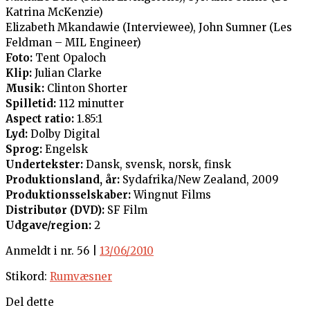
Katrina McKenzie)
Elizabeth Mkandawie (Interviewee), John Sumner (Les
Feldman – MIL Engineer)
Foto:
Tent Opaloch
Klip:
Julian Clarke
Musik:
Clinton Shorter
Spilletid:
112 minutter
Aspect ratio:
1.85:1
Lyd:
Dolby Digital
Sprog:
Engelsk
Undertekster:
Dansk, svensk, norsk, finsk
Produktionsland, år:
Sydafrika/New Zealand, 2009
Produktionsselskaber:
Wingnut Films
Distributør (DVD):
SF Film
Udgave/region:
2
Anmeldt i nr. 56 |
13/06/2010
Stikord:
Rumvæsner
Del dette