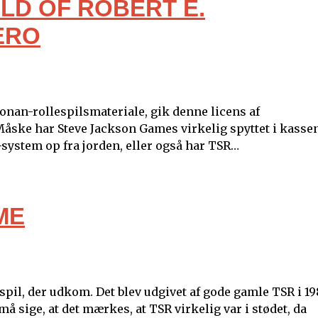
LD OF ROBERT E.
ERO
 Conan-rollespilsmateriale, gik denne licens af
Måske har Steve Jackson Games virkelig spyttet i kasse
S-system op fra jorden, eller også har TSR…
ME
lespil, der udkom. Det blev udgivet af gode gamle TSR i 19
 sige, at det mærkes, at TSR virkelig var i stødet, da