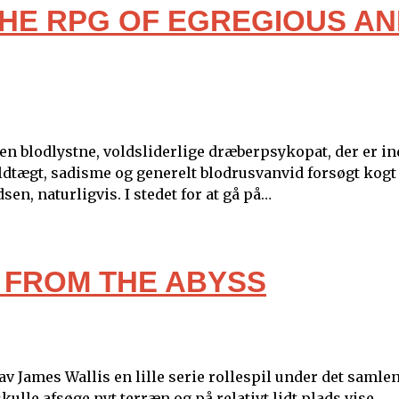
THE RPG OF EGREGIOUS A
den blodlystne, voldsliderlige dræberpsykopat, der er in
voldtægt, sadisme og generelt blodrusvanvid forsøgt kogt
en, naturligvis. I stedet for at gå på…
 FROM THE ABYSS
v James Wallis en lille serie rollespil under det samle
ulle afsøge nyt terræn og på relativt lidt plads vise,