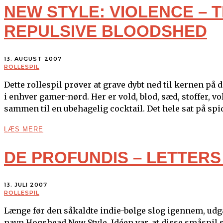
NEW STYLE: VIOLENCE – 
REPULSIVE BLOODSHED
13. AUGUST 2007
ROLLESPIL
Dette rollespil prøver at grave dybt ned til kernen på 
i enhver gamer-nørd. Her er vold, blod, sæd, stoffer, 
sammen til en ubehagelig cocktail. Det hele sat på spids
LÆS MERE
DE PROFUNDIS – LETTERS
13. JULI 2007
ROLLESPIL
Længe før den såkaldte indie-bølge slog igennem, udga
navn Hogshead New Style. Idéen var, at disse småspil sk