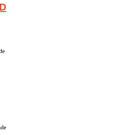
ND
de
nde