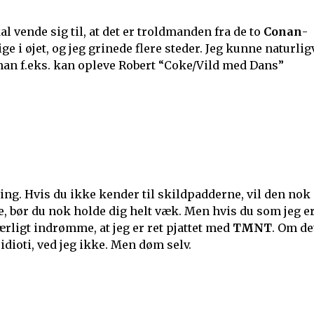
 vende sig til, at det er troldmanden fra de to
Conan
-
ge i øjet, og jeg grinede flere steder. Jeg kunne naturlig
 man f.eks. kan opleve Robert “Coke/Vild med Dans”
g. Hvis du ikke kender til skildpadderne, vil den nok
e, bør du nok holde dig helt væk. Men hvis du som jeg e
ærligt indrømme, at jeg er ret pjattet med
TMNT
. Om de
 idioti, ved jeg ikke. Men døm selv.