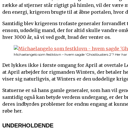
række af stjerner står rigtigt på himlen, vil der være 
den energi, krigeren brugte til at åbne portalen, hvo
Samtidig blev krigerens trofaste generaler forvandlet ti
ensom, udødelig mand, der for altid skulle vandre omk
hver 3000 år, så vi ved godt, hvad der venter os.
Michaelangelo som festklovn – hvem sagde ‘Ghostbusters 2’? Her har
Det lykkes ikke i første omgang for April at overtale Le
at April arbejder for rigmanden Winters, der betaler he
viser sig naturligvis, at Winters er den udødelige krig
Statuerne er så hans gamle generaler, som han vil geno
samtidig også kan betyde verdens undergang, er der b
deres indbyrdes problemer for endnu engang at kunne
røbe her.
UNDERHOLDENDE