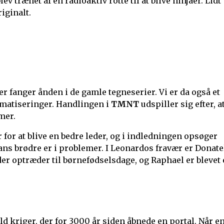
v trænet af en radioaktiv rotte til at blive ninjaer. Lidt
iginalt.
fanger ånden i de gamle tegneserier. Vi er da også et
ilmatiseringer. Handlingen i
TMNT
udspiller sig efter, a
mer.
 for at blive en bedre leder, og i indledningen opsøger
hans brødre er i problemer. I Leonardos fravær er Donate
der optræder til børnefødselsdage, og Raphael er blevet
ld kriger, der for 3000 år siden åbnede en portal. Når e