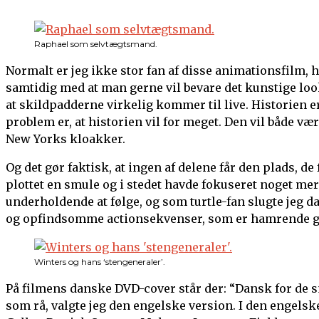
Raphael som selvtægtsmand.
Normalt er jeg ikke stor fan af disse animationsfilm, 
samtidig med at man gerne vil bevare det kunstige lo
at skildpadderne virkelig kommer til live. Historien 
problem er, at historien vil for meget. Den vil både v
New Yorks kloakker.
Og det gør faktisk, at ingen af delene får den plads, d
plottet en smule og i stedet havde fokuseret noget me
underholdende at følge, og som turtle-fan slugte jeg d
og opfindsomme actionsekvenser, som er hamrende go
Winters og hans ‘stengeneraler’.
På filmens danske DVD-cover står der: “Dansk for de sm
som rå, valgte jeg den engelske version. I den engels