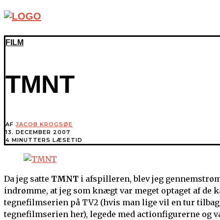
FILM
TMNT
AF
JACOB KROGSØE
13. DECEMBER 2007
4 MINUTTERS LÆSETID
Da jeg satte
TMNT
i afspilleren, blev jeg gennemstrøm
indrømme, at jeg som knægt var meget optaget af de kæ
tegnefilmserien på TV2 (hvis man lige vil en tur tilbage
tegnefilmserien her), legede med actionfigurerne og va