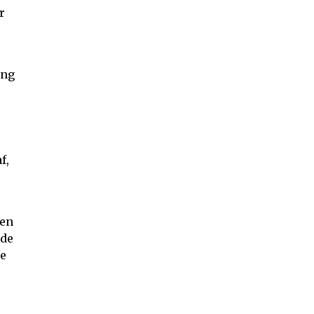
r
ang
f,
len
nde
ke