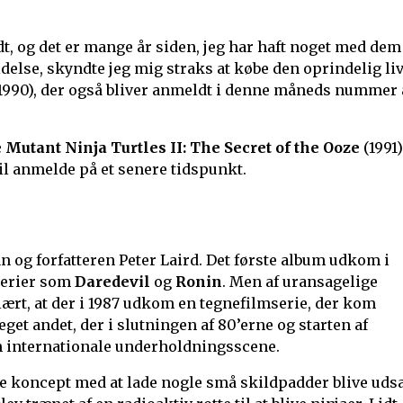
, og det er mange år siden, jeg har haft noget med dem
delse, skyndte jeg mig straks at købe den oprindelig li
1990), der også bliver anmeldt i denne måneds nummer 
Mutant Ninja Turtles II: The Secret of the Ooze
(1991)
vil anmelde på et senere tidspunkt.
an og forfatteren Peter Laird. Det første album udkom i
 serier som
Daredevil
og
Ronin
. Men af uransagelige
ært, at der i 1987 udkom en tegnefilmserie, der kom
eget andet, der i slutningen af 80’erne og starten af
den internationale underholdningsscene.
urde koncept med at lade nogle små skildpadder blive uds