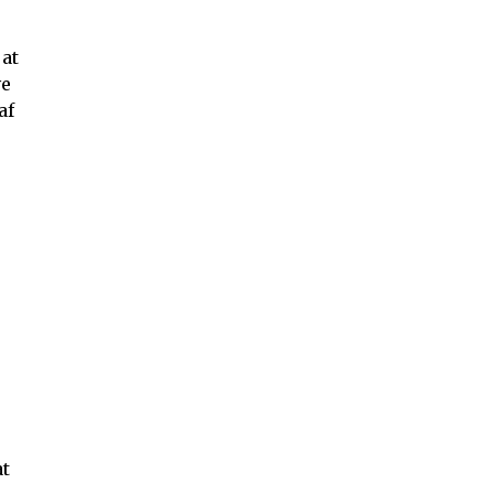
 at
ve
af
at