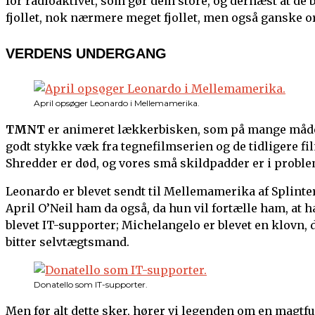
for radioaktivet, som gør dem store, og dernæst at de ble
fjollet, nok nærmere meget fjollet, men også ganske or
VERDENS UNDERGANG
April opsøger Leonardo i Mellemamerika.
TMNT
er animeret lækkerbisken, som på mange måder 
godt stykke væk fra tegnefilmserien og de tidligere f
Shredder er død, og vores små skildpadder er i proble
Leonardo er blevet sendt til Mellemamerika af Splinter
April O’Neil ham da også, da hun vil fortælle ham, at 
blevet IT-supporter; Michelangelo er blevet en klovn, 
bitter selvtægtsmand.
Donatello som IT-supporter.
Men før alt dette sker, hører vi legenden om en magtfu