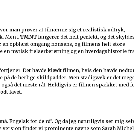
hvor man prøver at tilnærme sig et realistisk udtryk,
ok. Men i
TMNT
fungerer det helt perfekt, og det skyldes
er en opblæst omgang nonsens, og filmens helt store
ære en mytisk frelserberetning og en hverdagshistorie fr
e fortjener. Det havde klædt filmen, hvis den havde nedto
re på de herlige skildpadder. Men stadigvæk er det meg
a også det meste råt. Heldigvis er filmen spækket med f
dt lavet.
å. Engelsk for de rå”. Og da jeg naturligvis ser mig sel
ke version finder vi prominente navne som Sarah Michel