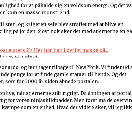
mulighed for at påkalde sig en voldsom energi. Og det va
r der kom en masse monstre ud.
l sten, og krigeren selv blev straffet med at blive en
ring på jorden. Sjovt nok sker det med stjernerne én g
 han i øvrigt maske på…
onardo, og hun tager tilbage til New York. Vi finder ud a
nde penge for at finde gamle statuer til hende. Og det
er, som for 3000 år siden åbnede portalen.
plive, når stjernerne står rigtigt. Da åbningen af porta
rug for vores ninjaskildpadder. Men først må de overvi
 kæmpe som en enhed. Hvad der videre sker, vil jeg ik