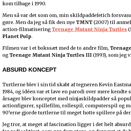
kom tilbage i 1990.
Men så var det som om, min skildpaddefetich forsvandt
gøre. Men da jeg så fik den nye
TMNT
(2007) til anmel
action-filmatisering
Teenage Mutant Ninja Turtles
(
Planet Pulp
.
Filmen var i et bokssæt med de to andre film,
Teenage 
og
Teenage Mutant Ninja Turtles III
(1993), som jeg 
ABSURD KONCEPT
Turtlerne blev i sin tid skabt af tegneren Kevin Eastm
1984, og idéen var et lave en parodi over mere kendte
årsager blev konceptet med ninjaskildpadder så popul
actionfigurer, spillefilm, rollespil, computerspil og m
90’erne gjorde turtlerne til meget hotte spillere på 
Jeg tror, at meget af fascination ligger i det helt abs