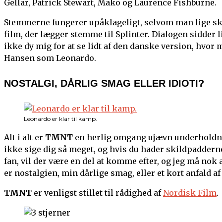
Gellar, Patrick Stewart, Mako og Laurence Fishburne.
Stemmerne fungerer upåklageligt, selvom man lige skal
film, der lægger stemme til Splinter. Dialogen sidder li
ikke dy mig for at se lidt af den danske version, hvor
Hansen som Leonardo.
NOSTALGI, DÅRLIG SMAG ELLER IDIOTI?
Leonardo er klar til kamp.
Alt i alt er
TMNT
en herlig omgang ujævn underholdnin
ikke sige dig så meget, og hvis du hader skildpaddern
fan, vil der være en del at komme efter, og jeg må nok 
er nostalgien, min dårlige smag, eller et kort anfald af
TMNT
er venligst stillet til rådighed af
Nordisk Film
.