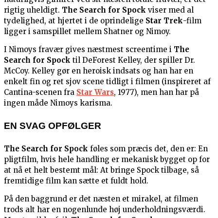
rigtig uheldigt.
The Search for Spock
viser med al
tydelighed, at hjertet i de oprindelige
Star Trek
-film
ligger i samspillet mellem Shatner og Nimoy.
I Nimoys fravær gives næstmest screentime i
The
Search for Spock
til DeForest Kelley, der spiller Dr.
McCoy. Kelley gør en heroisk indsats og han har en
enkelt fin og ret sjov scene tidligt i filmen (inspireret af
Cantina-scenen fra
Star Wars
, 1977), men han har på
ingen måde Nimoys karisma.
EN SVAG OPFØLGER
The Search for Spock
føles som præcis det, den er: En
pligtfilm, hvis hele handling er mekanisk bygget op for
at nå et helt bestemt mål: At bringe Spock tilbage, så
fremtidige film kan sætte et fuldt hold.
På den baggrund er det næsten et mirakel, at filmen
trods alt har en nogenlunde høj underholdningsværdi.