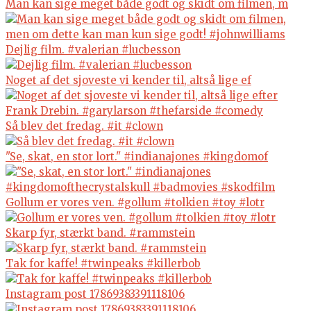
Man kan sige meget både godt og skidt om filmen, m
Dejlig film. #valerian #lucbesson
Noget af det sjoveste vi kender til, altså lige ef
Så blev det fredag. #it #clown
"Se, skat, en stor lort." #indianajones #kingdomof
Gollum er vores ven. #gollum #tolkien #toy #lotr
Skarp fyr, stærkt band. #rammstein
Tak for kaffe! #twinpeaks #killerbob
Instagram post 17869383391118106