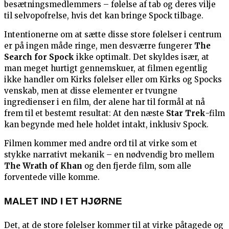
besætningsmedlemmers – følelse af tab og deres vilje
til selvopofrelse, hvis det kan bringe Spock tilbage.
Intentionerne om at sætte disse store følelser i centrum
er på ingen måde ringe, men desværre fungerer
The
Search for Spock
ikke optimalt. Det skyldes især, at
man meget hurtigt gennemskuer, at filmen egentlig
ikke handler om Kirks følelser eller om Kirks og Spocks
venskab, men at disse elementer er tvungne
ingredienser i en film, der alene har til formål at nå
frem til et bestemt resultat: At den næste
Star Trek
-film
kan begynde med hele holdet intakt, inklusiv Spock.
Filmen kommer med andre ord til at virke som et
stykke narrativt mekanik – en nødvendig bro mellem
The Wrath of Khan
og den fjerde film, som alle
forventede ville komme.
MALET IND I ET HJØRNE
Det, at de store følelser kommer til at virke påtagede og