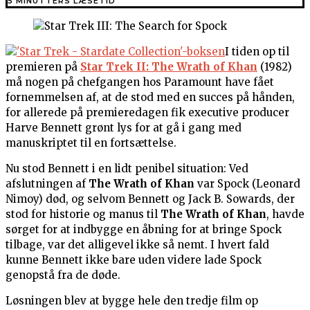
5 MINUTTERS LÆSETID
I tiden op til
premieren på
Star Trek II: The Wrath of Khan
(1982)
må nogen på chefgangen hos Paramount have fået
fornemmelsen af, at de stod med en succes på hånden,
for allerede på premieredagen fik executive producer
Harve Bennett grønt lys for at gå i gang med
manuskriptet til en fortsættelse.
Nu stod Bennett i en lidt penibel situation: Ved
afslutningen af
The Wrath of Khan
var Spock (Leonard
Nimoy) død, og selvom Bennett og Jack B. Sowards, der
stod for historie og manus til
The Wrath of Khan
, havde
sørget for at indbygge en åbning for at bringe Spock
tilbage, var det alligevel ikke så nemt. I hvert fald
kunne Bennett ikke bare uden videre lade Spock
genopstå fra de døde.
Løsningen blev at bygge hele den tredje film op