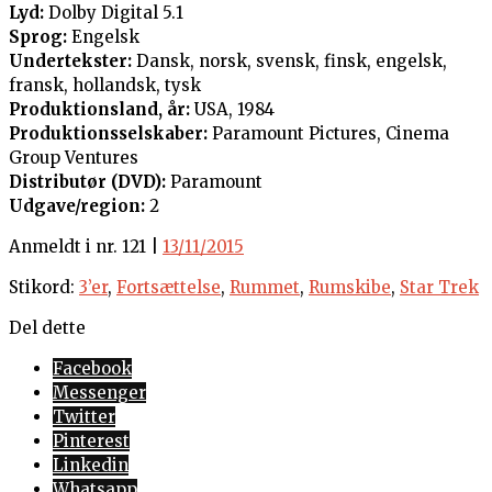
Lyd:
Dolby Digital 5.1
Sprog:
Engelsk
Undertekster:
Dansk, norsk, svensk, finsk, engelsk,
fransk, hollandsk, tysk
Produktionsland, år:
USA, 1984
Produktionsselskaber:
Paramount Pictures, Cinema
Group Ventures
Distributør (DVD):
Paramount
Udgave/region:
2
Anmeldt i nr. 121 |
13/11/2015
Stikord:
3’er
,
Fortsættelse
,
Rummet
,
Rumskibe
,
Star Trek
Del dette
Facebook
Messenger
Twitter
Pinterest
Linkedin
Whatsapp