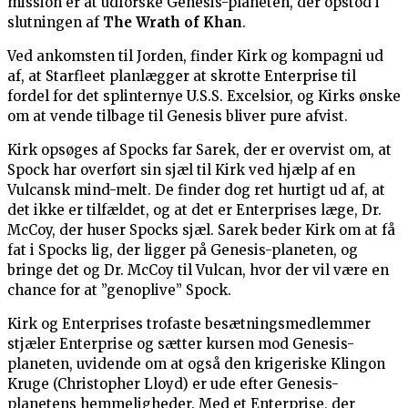
mission er at udforske Genesis-planeten, der opstod i
slutningen af
The Wrath of Khan
.
Ved ankomsten til Jorden, finder Kirk og kompagni ud
af, at Starfleet planlægger at skrotte Enterprise til
fordel for det splinternye U.S.S. Excelsior, og Kirks ønske
om at vende tilbage til Genesis bliver pure afvist.
Kirk opsøges af Spocks far Sarek, der er overvist om, at
Spock har overført sin sjæl til Kirk ved hjælp af en
Vulcansk mind-melt. De finder dog ret hurtigt ud af, at
det ikke er tilfældet, og at det er Enterprises læge, Dr.
McCoy, der huser Spocks sjæl. Sarek beder Kirk om at få
fat i Spocks lig, der ligger på Genesis-planeten, og
bringe det og Dr. McCoy til Vulcan, hvor der vil være en
chance for at ”genoplive” Spock.
Kirk og Enterprises trofaste besætningsmedlemmer
stjæler Enterprise og sætter kursen mod Genesis-
planeten, uvidende om at også den krigeriske Klingon
Kruge (Christopher Lloyd) er ude efter Genesis-
planetens hemmeligheder. Med et Enterprise, der