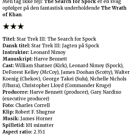
Men tag ikke fejl:
The Search for Spock
er en svag
opfølger på den fantastisk underholdende
The Wrath
of Khan
.
Titel:
Star Trek III: The Search for Spock
Dansk titel:
Star Trek III: Jagten på Spock
Instruktør:
Leonard Nimoy
Manuskript:
Harve Bennett
Cast:
William Shatner (Kirk), Leonard Nimoy (Spock),
DeForest Kelley (McCoy), James Doohan (Scotty), Walter
Koenig (Chekov), George Takei (Sulu), Nichelle Nichols
(Uhura), Christopher Lloyd (Commander Kruge)
Producere:
Harve Bennett (producer), Gary Nardino
(executive producer)
Foto:
Charles Correll
Klip:
Robert F. Shugrue
Musik:
James Horner
Spilletid:
101 minutter
Aspect ratio:
2.35:1