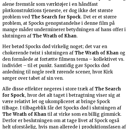
alene fremstår som værktøjer i en håndfast
plotkonstruktions tjeneste, er dog ikke det største
problem ved
The Search for Spock
. Det er et større
problem, at Spocks genopstandelse i denne film på
mange måder underminerer betydningen af hans offer i
slutningen af
The Wrath of Khan
.
Her betød Spocks død virkelig noget; det var en
chokerende twist i slutningen af
The Wrath of Khan
og
den formåede at fortætte filmens tema – kollektivet vs.
individet – til et punkt. Samtidig gav Spocks død
anledning til nogle reelt rørende scener, hvor Kirk
sørger over tabet af sin ven.
Alle disse effekter negeres i store træk af
The Search
for Spock
, hvor det alt taget i betragtning viser sig at
være relativt let og ukompliceret at bringe Spock
tilbage. I tilbageblik får det Spocks død i slutningen af
The Wrath of Khan
til at virke som en billig gimmick.
Derfor er beslutningen om at tage livet af Spock også
helt uforståelig, hvis man allerede i produktionsfasen af