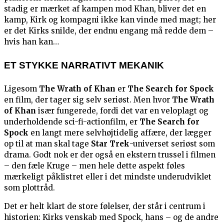
stadig er mærket af kampen mod Khan, bliver det en
kamp, Kirk og kompagni ikke kan vinde med magt; her
er det Kirks snilde, der endnu engang må redde dem –
hvis han kan…
ET STYKKE NARRATIVT MEKANIK
Ligesom
The Wrath of Khan
er
The Search for Spock
en film, der tager sig selv seriøst. Men hvor
The Wrath
of Khan
især fungerede, fordi det var en veloplagt og
underholdende sci-fi-actionfilm, er
The Search for
Spock
en langt mere selvhøjtidelig affære, der lægger
op til at man skal tage
Star Trek
-universet seriøst som
drama. Godt nok er der også en ekstern trussel i filmen
– den fæle Kruge – men hele dette aspekt føles
mærkeligt påklistret eller i det mindste underudviklet
som plottråd.
Det er helt klart de store følelser, der står i centrum i
historien: Kirks venskab med Spock, hans – og de andre