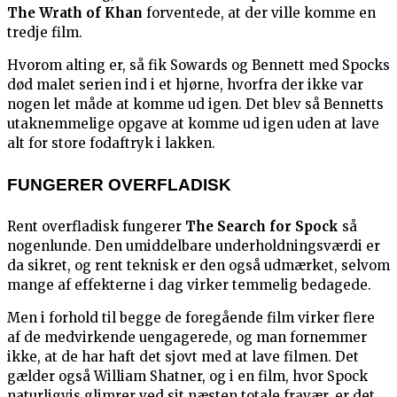
The Wrath of Khan
forventede, at der ville komme en
tredje film.
Hvorom alting er, så fik Sowards og Bennett med Spocks
død malet serien ind i et hjørne, hvorfra der ikke var
nogen let måde at komme ud igen. Det blev så Bennetts
utaknemmelige opgave at komme ud igen uden at lave
alt for store fodaftryk i lakken.
FUNGERER OVERFLADISK
Rent overfladisk fungerer
The Search for Spock
så
nogenlunde. Den umiddelbare underholdningsværdi er
da sikret, og rent teknisk er den også udmærket, selvom
mange af effekterne i dag virker temmelig bedagede.
Men i forhold til begge de foregående film virker flere
af de medvirkende uengagerede, og man fornemmer
ikke, at de har haft det sjovt med at lave filmen. Det
gælder også William Shatner, og i en film, hvor Spock
naturligvis glimrer ved sit næsten totale fravær, er det