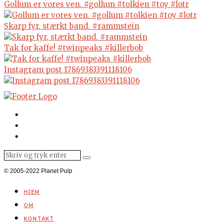
Gollum er vores ven. #gollum #tolkien #toy #lotr
Skarp fyr, stærkt band. #rammstein
Tak for kaffe! #twinpeaks #killerbob
Instagram post 17869383391118106
© 2005-2022 Planet Pulp
HJEM
OM
KONTAKT