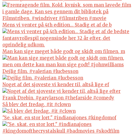
Mens vi venter på 4th edition... Stadig et af de b
Man kan sige meget både godt og skidt om filmen, m
Dejlig film. #valerian #lucbesson
Noget af det sjoveste vi kender til, altså lige ef
Så blev det fredag. #it #clown
"Se, skat, en stor lort." #indianajones #kingdomof