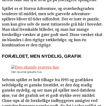
Spillet er et Horror Adventure, og sværhedsgraden
tenderer til middel, men selv garvede adventure-
spillere bliver til tider udfordret. Der er især et puzzle,
som kan give selv de mest rutinerede grå hår i hovedet.
Man skal fremkalde billeder, og man har mange
forskellige væsker at gøre godt med. Disse væsker skal
nu blandes i den rigtige rækkefølge, og kun én
kombination er den rigtige.
FORÆLDET, MEN NYDELIG, GRAFIK
Den skumle gravers hus.
Selvom spillet er helt tilbage fra 1993 og grafikken
selvfølgelig er ganske forældet, er den dog stadig
ganske nydelig, og ser man på spillet med datidens
øjne, var det grafisk set et godt stykke over middel.
Close-ups af de forskellige indbyggeres ansigter ved
samtaler fungerer ganske godt, da det i selve spillet er