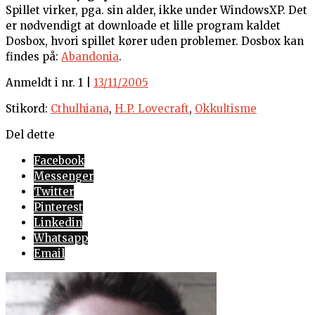
Spillet virker, pga. sin alder, ikke under WindowsXP. Det
er nødvendigt at downloade et lille program kaldet
Dosbox, hvori spillet kører uden problemer. Dosbox kan
findes på:
Abandonia
.
Anmeldt i nr. 1 |
13/11/2005
Stikord:
Cthulhiana
,
H.P. Lovecraft
,
Okkultisme
Del dette
Facebook
Messenger
Twitter
Pinterest
Linkedin
Whatsapp
Email