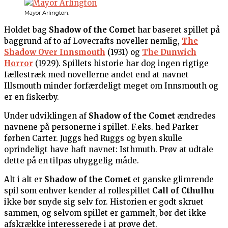
Mayor Arlington.
Holdet bag
Shadow of the Comet
har baseret spillet på
baggrund af to af Lovecrafts noveller nemlig,
The
Shadow Over Innsmouth
(1931) og
The Dunwich
Horror
(1929). Spillets historie har dog ingen rigtige
fællestræk med novellerne andet end at navnet
Illsmouth minder forfærdeligt meget om Innsmouth og
er en fiskerby.
Under udviklingen af
Shadow of the Comet
ændredes
navnene på personerne i spillet. F.eks. hed Parker
førhen Carter. Juggs hed Ruggs og byen skulle
oprindeligt have haft navnet: Isthmuth. Prøv at udtale
dette på en tilpas uhyggelig måde.
Alt i alt er
Shadow of the Comet
et ganske glimrende
spil som enhver kender af rollespillet
Call of Cthulhu
ikke bør snyde sig selv for. Historien er godt skruet
sammen, og selvom spillet er gammelt, bør det ikke
afskrække interesserede i at prøve det.