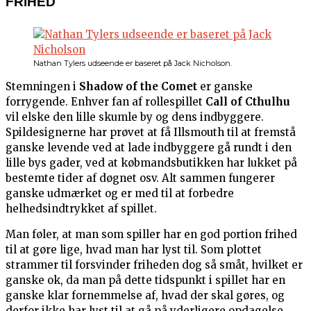
FRIHED
Nathan Tylers udseende er baseret på Jack Nicholson.
Stemningen i
Shadow of the Comet
er ganske
forrygende. Enhver fan af rollespillet
Call of Cthulhu
vil elske den lille skumle by og dens indbyggere.
Spildesignerne har prøvet at få Illsmouth til at fremstå
ganske levende ved at lade indbyggere gå rundt i den
lille bys gader, ved at købmandsbutikken har lukket på
bestemte tider af døgnet osv. Alt sammen fungerer
ganske udmærket og er med til at forbedre
helhedsindtrykket af spillet.
Man føler, at man som spiller har en god portion frihed
til at gøre lige, hvad man har lyst til. Som plottet
strammer til forsvinder friheden dog så småt, hvilket er
ganske ok, da man på dette tidspunkt i spillet har en
ganske klar fornemmelse af, hvad der skal gøres, og
derfor ikke har lyst til at gå på yderligere opdagelse.