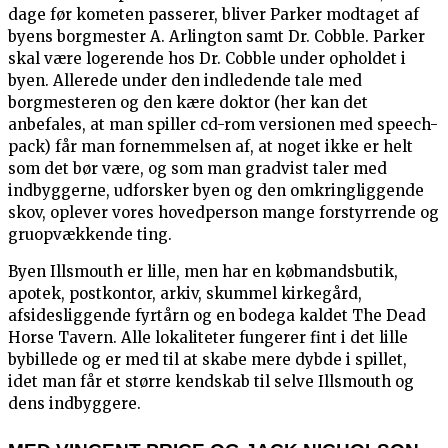
dage før kometen passerer, bliver Parker modtaget af
byens borgmester A. Arlington samt Dr. Cobble. Parker
skal være logerende hos Dr. Cobble under opholdet i
byen. Allerede under den indledende tale med
borgmesteren og den kære doktor (her kan det
anbefales, at man spiller cd-rom versionen med speech-
pack) får man fornemmelsen af, at noget ikke er helt
som det bør være, og som man gradvist taler med
indbyggerne, udforsker byen og den omkringliggende
skov, oplever vores hovedperson mange forstyrrende og
gruopvækkende ting.
Byen Illsmouth er lille, men har en købmandsbutik,
apotek, postkontor, arkiv, skummel kirkegård,
afsidesliggende fyrtårn og en bodega kaldet The Dead
Horse Tavern. Alle lokaliteter fungerer fint i det lille
bybillede og er med til at skabe mere dybde i spillet,
idet man får et større kendskab til selve Illsmouth og
dens indbyggere.