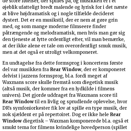
de store følelser, der spilles på, og musikken er i et
øjeblik ufatteligt bredt malende og lyrisk for i det næste
at blive højdramatisk og i nogle tilfælde decideret
dystert. Det er en musikstil, der er nem at gøre grin
med, og som mange moderne filmseere finder
påtrængende og melodramatisk, men hvis man gør sig
den tjeneste at lytte ordentligt efter, vil man bemærke,
at der ikke alene er tale om overordentligt smuk musik,
men at det også er utroligt velkomponeret.
En undtagelse fra dette formsprog i koncertens første
del var musikken fra
Rear Window
, der er komponeret
delvist i jazzens formsprog, bl.a. fordi meget af
Waxmans score skulle fremstå som diegetisk musik
(altså musik, der kommer fra en lydkilde i filmens
univers). Det gjorde uddraget fra Waxmans score til
Rear Window
til en livlig og sprudlende oplevelse, hvor
DR’s symfoniorkester fik lov at spille en type musik, der
nok sjældent er på repertoiret. Dog er ikke hele
Rear
Window
diegetisk – Waxman komponerede bl.a. også et
smukt tema for filmens kvindelige hovedperson (spillet