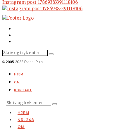
Instagram post 17869383391118106
© 2005-2022 Planet Pulp
HJEM
OM
KONTAKT
HJEM
NR. 248
OM