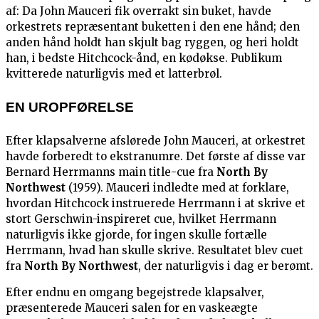
af: Da John Mauceri fik overrakt sin buket, havde
orkestrets repræsentant buketten i den ene hånd; den
anden hånd holdt han skjult bag ryggen, og heri holdt
han, i bedste Hitchcock-ånd, en kødøkse. Publikum
kvitterede naturligvis med et latterbrøl.
EN UROPFØRELSE
Efter klapsalverne afslørede John Mauceri, at orkestret
havde forberedt to ekstranumre. Det første af disse var
Bernard Herrmanns main title-cue fra
North By
Northwest
(1959). Mauceri indledte med at forklare,
hvordan Hitchcock instruerede Herrmann i at skrive et
stort Gerschwin-inspireret cue, hvilket Herrmann
naturligvis ikke gjorde, for ingen skulle fortælle
Herrmann, hvad han skulle skrive. Resultatet blev cuet
fra
North By Northwest
, der naturligvis i dag er berømt.
Efter endnu en omgang begejstrede klapsalver,
præsenterede Mauceri salen for en vaskeægte