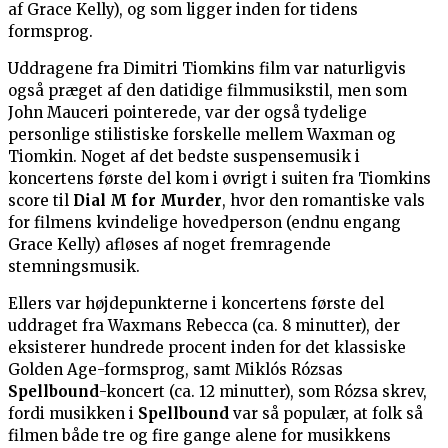
af Grace Kelly), og som ligger inden for tidens
formsprog.
Uddragene fra Dimitri Tiomkins film var naturligvis
også præget af den datidige filmmusikstil, men som
John Mauceri pointerede, var der også tydelige
personlige stilistiske forskelle mellem Waxman og
Tiomkin. Noget af det bedste suspensemusik i
koncertens første del kom i øvrigt i suiten fra Tiomkins
score til
Dial M for Murder
, hvor den romantiske vals
for filmens kvindelige hovedperson (endnu engang
Grace Kelly) afløses af noget fremragende
stemningsmusik.
Ellers var højdepunkterne i koncertens første del
uddraget fra Waxmans Rebecca (ca. 8 minutter), der
eksisterer hundrede procent inden for det klassiske
Golden Age-formsprog, samt Miklós Rózsas
Spellbound
-koncert (ca. 12 minutter), som Rózsa skrev,
fordi musikken i
Spellbound
var så populær, at folk så
filmen både tre og fire gange alene for musikkens