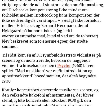
vittigt og vidende ud af sin store viden om filmmusik og
om Hitchcocks komponister og ikke mindst om
forholdet mellem Hitchcock og hans komponister, der
ikke nødvendigvis var simpelt – særligt ikke forholdet
mellem Hitchcock og Bernard Herrmann, der af
Hyldgaard på humoristisk vis (og helt i
overensstemmelse med, hvad vi ved om de to herrer)
blev beskrevet som to enorme egoer, der stødte
sammen.
Til sidst kom én af DR symfoniorkestrets violinister på
scenen og demonstrerede, hvordan de huggende
violiner fra brusebadsscenen i
Psycho
(1960) bliver
spillet. ”Mød musikken” var en fin introduktion og
appetitvækker til hovedmenuen, der altså begyndte
19.30.
Kort før koncertstart entrerede musikerne scenen, og
den velkendte kakofoni af instrumenter, der bliver
stemt, fyldte koncertsalen. Klokken 19.30 gik den
amerikanske dirigent John Mauceri, der ligner en