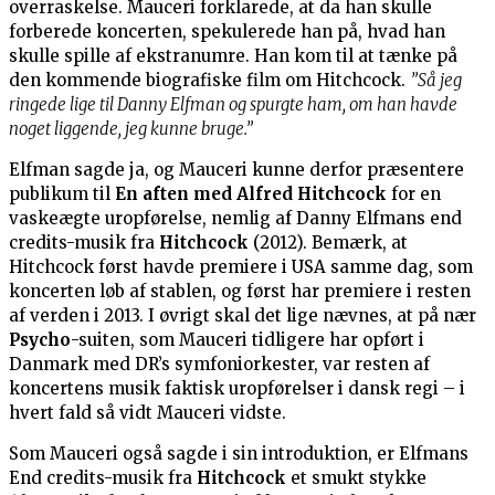
overraskelse. Mauceri forklarede, at da han skulle
forberede koncerten, spekulerede han på, hvad han
skulle spille af ekstranumre. Han kom til at tænke på
den kommende biografiske film om Hitchcock.
”Så jeg
ringede lige til Danny Elfman og spurgte ham, om han havde
noget liggende, jeg kunne bruge.”
Elfman sagde ja, og Mauceri kunne derfor præsentere
publikum til
En aften med Alfred Hitchcock
for en
vaskeægte uropførelse, nemlig af Danny Elfmans end
credits-musik fra
Hitchcock
(2012). Bemærk, at
Hitchcock først havde premiere i USA samme dag, som
koncerten løb af stablen, og først har premiere i resten
af verden i 2013. I øvrigt skal det lige nævnes, at på nær
Psycho
-suiten, som Mauceri tidligere har opført i
Danmark med DR’s symfoniorkester, var resten af
koncertens musik faktisk uropførelser i dansk regi – i
hvert fald så vidt Mauceri vidste.
Som Mauceri også sagde i sin introduktion, er Elfmans
End credits-musik fra
Hitchcock
et smukt stykke