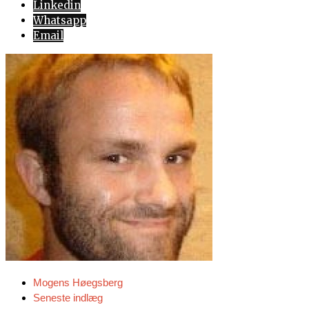
Linkedin
Whatsapp
Email
Mogens Høegsberg
Seneste indlæg