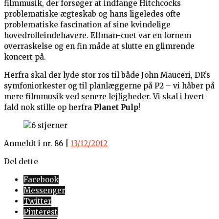
filmmusik, der forsøger at indfange Hitchcocks
problematiske ægteskab og hans ligeledes ofte
problematiske fascination af sine kvindelige
hovedrolleindehavere. Elfman-cuet var en fornem
overraskelse og en fin måde at slutte en glimrende
koncert på.
Herfra skal der lyde stor ros til både John Mauceri, DR’s
symfoniorkester og til planlæggerne på P2 – vi håber på
mere filmmusik ved senere lejligheder. Vi skal i hvert
fald nok stille op herfra
Planet Pulp
!
Anmeldt i nr. 86 |
13/12/2012
Del dette
Facebook
Messenger
Twitter
Pinterest