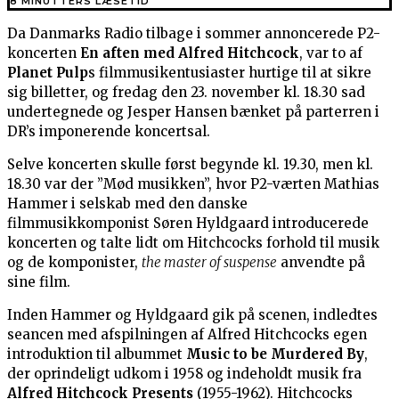
8 MINUTTERS LÆSETID
Da Danmarks Radio tilbage i sommer annoncerede P2-
koncerten
En aften med Alfred Hitchcock
, var to af
Planet Pulp
s filmmusikentusiaster hurtige til at sikre
sig billetter, og fredag den 23. november kl. 18.30 sad
undertegnede og Jesper Hansen bænket på parterren i
DR’s imponerende koncertsal.
Selve koncerten skulle først begynde kl. 19.30, men kl.
18.30 var der ”Mød musikken”, hvor P2-værten Mathias
Hammer i selskab med den danske
filmmusikkomponist Søren Hyldgaard introducerede
koncerten og talte lidt om Hitchcocks forhold til musik
og de komponister,
the master of suspense
anvendte på
sine film.
Inden Hammer og Hyldgaard gik på scenen, indledtes
seancen med afspilningen af Alfred Hitchcocks egen
introduktion til albummet
Music to be Murdered By
,
der oprindeligt udkom i 1958 og indeholdt musik fra
Alfred Hitchcock Presents
(1955-1962). Hitchcocks