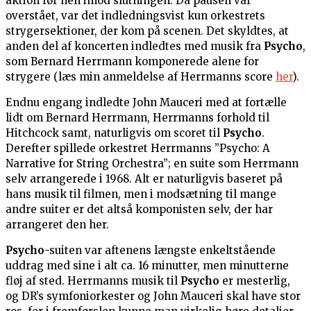
aktion før hen imod slutningen. Da pausen var
overstået, var det indledningsvist kun orkestrets
strygersektioner, der kom på scenen. Det skyldtes, at
anden del af koncerten indledtes med musik fra
Psycho
,
som Bernard Herrmann komponerede alene for
strygere (læs min anmeldelse af Herrmanns score
her
).
Endnu engang indledte John Mauceri med at fortælle
lidt om Bernard Herrmann, Herrmanns forhold til
Hitchcock samt, naturligvis om scoret til
Psycho
.
Derefter spillede orkestret Herrmanns ”Psycho: A
Narrative for String Orchestra”; en suite som Herrmann
selv arrangerede i 1968. Alt er naturligvis baseret på
hans musik til filmen, men i modsætning til mange
andre suiter er det altså komponisten selv, der har
arrangeret den her.
Psycho
-suiten var aftenens længste enkeltstående
uddrag med sine i alt ca. 16 minutter, men minutterne
fløj af sted. Herrmanns musik til
Psycho
er mesterlig,
og DR’s symfoniorkester og John Mauceri skal have stor