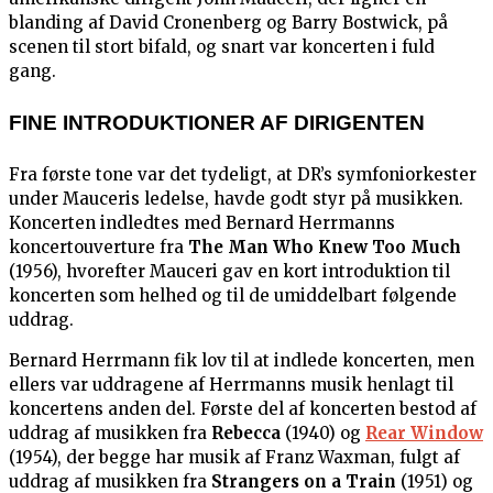
blanding af David Cronenberg og Barry Bostwick, på
scenen til stort bifald, og snart var koncerten i fuld
gang.
FINE INTRODUKTIONER AF DIRIGENTEN
Fra første tone var det tydeligt, at DR’s symfoniorkester
under Mauceris ledelse, havde godt styr på musikken.
Koncerten indledtes med Bernard Herrmanns
koncertouverture fra
The Man Who Knew Too Much
(1956), hvorefter Mauceri gav en kort introduktion til
koncerten som helhed og til de umiddelbart følgende
uddrag.
Bernard Herrmann fik lov til at indlede koncerten, men
ellers var uddragene af Herrmanns musik henlagt til
koncertens anden del. Første del af koncerten bestod af
uddrag af musikken fra
Rebecca
(1940) og
Rear Window
(1954), der begge har musik af Franz Waxman, fulgt af
uddrag af musikken fra
Strangers on a Train
(1951) og