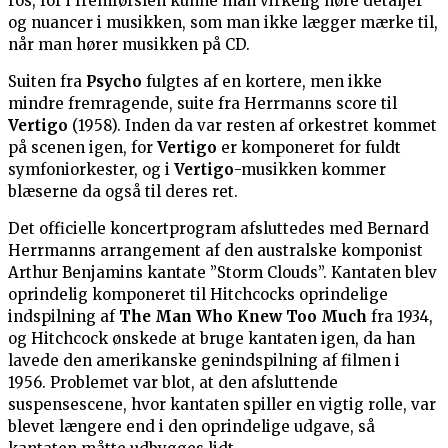
ros, for i fremførslen kunne man virkelig høre detaljer
og nuancer i musikken, som man ikke lægger mærke til,
når man hører musikken på CD.
Suiten fra
Psycho
fulgtes af en kortere, men ikke
mindre fremragende, suite fra Herrmanns score til
Vertigo
(1958). Inden da var resten af orkestret kommet
på scenen igen, for
Vertigo
er komponeret for fuldt
symfoniorkester, og i
Vertigo
-musikken kommer
blæserne da også til deres ret.
Det officielle koncertprogram afsluttedes med Bernard
Herrmanns arrangement af den australske komponist
Arthur Benjamins kantate ”Storm Clouds”. Kantaten blev
oprindelig komponeret til Hitchcocks oprindelige
indspilning af
The Man Who Knew Too Much
fra 1934,
og Hitchcock ønskede at bruge kantaten igen, da han
lavede den amerikanske genindspilning af filmen i
1956. Problemet var blot, at den afsluttende
suspensescene, hvor kantaten spiller en vigtig rolle, var
blevet længere end i den oprindelige udgave, så