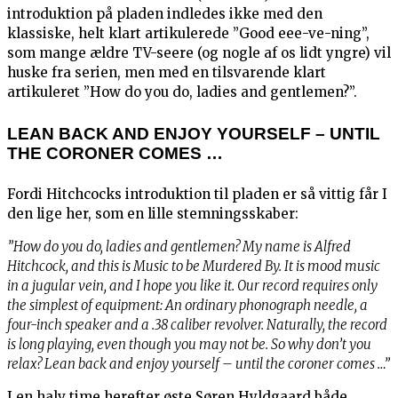
introduktion på pladen indledes ikke med den
klassiske, helt klart artikulerede ”Good eee-ve-ning”,
som mange ældre TV-seere (og nogle af os lidt yngre) vil
huske fra serien, men med en tilsvarende klart
artikuleret ”How do you do, ladies and gentlemen?”.
LEAN BACK AND ENJOY YOURSELF – UNTIL
THE CORONER COMES …
Fordi Hitchcocks introduktion til pladen er så vittig får I
den lige her, som en lille stemningsskaber:
”How do you do, ladies and gentlemen? My name is Alfred
Hitchcock, and this is Music to be Murdered By. It is mood music
in a jugular vein, and I hope you like it. Our record requires only
the simplest of equipment: An ordinary phonograph needle, a
four-inch speaker and a .38 caliber revolver. Naturally, the record
is long playing, even though you may not be. So why don’t you
relax? Lean back and enjoy yourself – until the coroner comes …”
I en halv time herefter øste Søren Hyldgaard både