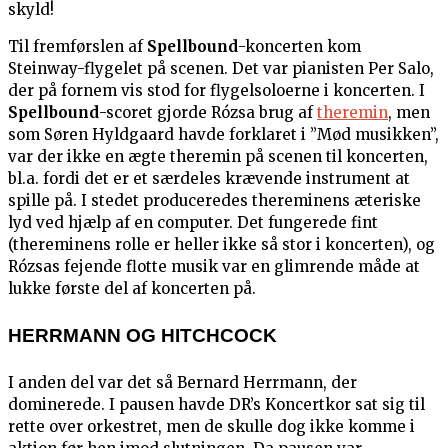
skyld!
Til fremførslen af
Spellbound
-koncerten kom
Steinway-flygelet på scenen. Det var pianisten Per Salo,
der på fornem vis stod for flygelsoloerne i koncerten. I
Spellbound
-scoret gjorde Rózsa brug af
theremin
, men
som Søren Hyldgaard havde forklaret i ”Mød musikken”,
var der ikke en ægte theremin på scenen til koncerten,
bl.a. fordi det er et særdeles krævende instrument at
spille på. I stedet produceredes thereminens æteriske
lyd ved hjælp af en computer. Det fungerede fint
(thereminens rolle er heller ikke så stor i koncerten), og
Rózsas fejende flotte musik var en glimrende måde at
lukke første del af koncerten på.
HERRMANN OG HITCHCOCK
I anden del var det så Bernard Herrmann, der
dominerede. I pausen havde DR’s Koncertkor sat sig til
rette over orkestret, men de skulle dog ikke komme i