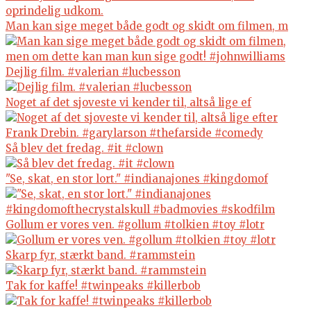
Man kan sige meget både godt og skidt om filmen, m
Dejlig film. #valerian #lucbesson
Noget af det sjoveste vi kender til, altså lige ef
Så blev det fredag. #it #clown
"Se, skat, en stor lort." #indianajones #kingdomof
Gollum er vores ven. #gollum #tolkien #toy #lotr
Skarp fyr, stærkt band. #rammstein
Tak for kaffe! #twinpeaks #killerbob