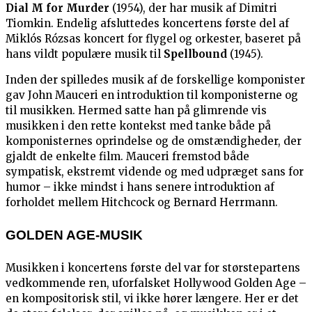
Dial M for Murder
(1954), der har musik af Dimitri
Tiomkin. Endelig afsluttedes koncertens første del af
Miklós Rózsas koncert for flygel og orkester, baseret på
hans vildt populære musik til
Spellbound
(1945).
Inden der spilledes musik af de forskellige komponister
gav John Mauceri en introduktion til komponisterne og
til musikken. Hermed satte han på glimrende vis
musikken i den rette kontekst med tanke både på
komponisternes oprindelse og de omstændigheder, der
gjaldt de enkelte film. Mauceri fremstod både
sympatisk, ekstremt vidende og med udpræget sans for
humor – ikke mindst i hans senere introduktion af
forholdet mellem Hitchcock og Bernard Herrmann.
GOLDEN AGE-MUSIK
Musikken i koncertens første del var for størstepartens
vedkommende ren, uforfalsket Hollywood Golden Age –
en kompositorisk stil, vi ikke hører længere. Her er det