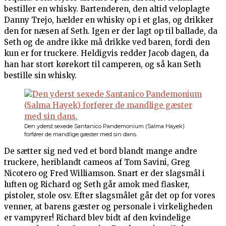
bestiller en whisky. Bartenderen, den altid veloplagte
Danny Trejo, hælder en whisky op i et glas, og drikker
den for næsen af Seth. Igen er der lagt op til ballade, da
Seth og de andre ikke må drikke ved baren, fordi den
kun er for truckere. Heldigvis redder Jacob dagen, da
han har stort kørekort til camperen, og så kan Seth
bestille sin whisky.
Den yderst sexede Santanico Pandemonium (Salma Hayek)
forfører de mandlige gæster med sin dans.
De sætter sig ned ved et bord blandt mange andre
truckere, heriblandt cameos af Tom Savini, Greg
Nicotero og Fred Williamson. Snart er der slagsmål i
luften og Richard og Seth går amok med flasker,
pistoler, stole osv. Efter slagsmålet går det op for vores
venner, at barens gæster og personale i virkeligheden
er vampyrer! Richard blev bidt af den kvindelige