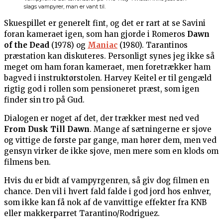
slags vampyrer, man er vant til.
Skuespillet er generelt fint, og det er rart at se Savini
foran kameraet igen, som han gjorde i Romeros
Dawn
of the Dead
(1978) og
Maniac
(1980). Tarantinos
præstation kan diskuteres. Personligt synes jeg ikke så
meget om ham foran kameraet, men foretrækker ham
bagved i instruktørstolen. Harvey Keitel er til gengæld
rigtig god i rollen som pensioneret præst, som igen
finder sin tro på Gud.
Dialogen er noget af det, der trækker mest ned ved
From Dusk Till Dawn
. Mange af sætningerne er sjove
og vittige de første par gange, man hører dem, men ved
gensyn virker de ikke sjove, men mere som en klods om
filmens ben.
Hvis du er bidt af vampyrgenren, så giv dog filmen en
chance. Den vil i hvert fald falde i god jord hos enhver,
som ikke kan få nok af de vanvittige effekter fra KNB
eller makkerparret Tarantino/Rodriguez.