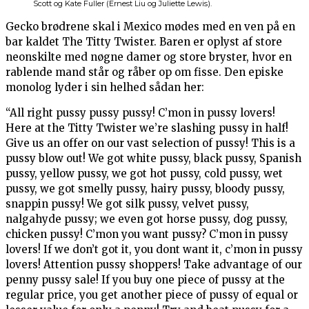
Scott og Kate Fuller (Ernest Liu og Juliette Lewis).
Gecko brødrene skal i Mexico mødes med en ven på en
bar kaldet The Titty Twister. Baren er oplyst af store
neonskilte med nøgne damer og store bryster, hvor en
rablende mand står og råber op om fisse. Den episke
monolog lyder i sin helhed sådan her:
“All right pussy pussy pussy! C’mon in pussy lovers!
Here at the Titty Twister we’re slashing pussy in half!
Give us an offer on our vast selection of pussy! This is a
pussy blow out! We got white pussy, black pussy, Spanish
pussy, yellow pussy, we got hot pussy, cold pussy, wet
pussy, we got smelly pussy, hairy pussy, bloody pussy,
snappin pussy! We got silk pussy, velvet pussy,
nalgahyde pussy; we even got horse pussy, dog pussy,
chicken pussy! C’mon you want pussy? C’mon in pussy
lovers! If we don’t got it, you dont want it, c’mon in pussy
lovers! Attention pussy shoppers! Take advantage of our
penny pussy sale! If you buy one piece of pussy at the
regular price, you get another piece of pussy of equal or