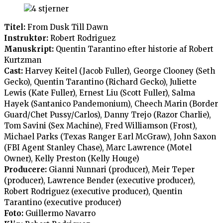
Titel:
From Dusk Till Dawn
Instruktør:
Robert Rodriguez
Manuskript:
Quentin Tarantino efter historie af Robert
Kurtzman
Cast:
Harvey Keitel (Jacob Fuller), George Clooney (Seth
Gecko), Quentin Tarantino (Richard Gecko), Juliette
Lewis (Kate Fuller), Ernest Liu (Scott Fuller), Salma
Hayek (Santanico Pandemonium), Cheech Marin (Border
Guard/Chet Pussy/Carlos), Danny Trejo (Razor Charlie),
Tom Savini (Sex Machine), Fred Williamson (Frost),
Michael Parks (Texas Ranger Earl McGraw), John Saxon
(FBI Agent Stanley Chase), Marc Lawrence (Motel
Owner), Kelly Preston (Kelly Houge)
Producere:
Gianni Nunnari (producer), Meir Teper
(producer), Lawrence Bender (executive producer),
Robert Rodriguez (executive producer), Quentin
Tarantino (executive producer)
Foto:
Guillermo Navarro