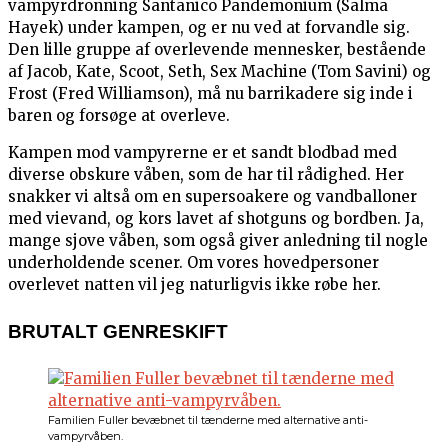
vampyrdronning Santanico Pandemonium (Salma
Hayek) under kampen, og er nu ved at forvandle sig.
Den lille gruppe af overlevende mennesker, bestående
af Jacob, Kate, Scoot, Seth, Sex Machine (Tom Savini) og
Frost (Fred Williamson), må nu barrikadere sig inde i
baren og forsøge at overleve.
Kampen mod vampyrerne er et sandt blodbad med
diverse obskure våben, som de har til rådighed. Her
snakker vi altså om en supersoakere og vandballoner
med vievand, og kors lavet af shotguns og bordben. Ja,
mange sjove våben, som også giver anledning til nogle
underholdende scener. Om vores hovedpersoner
overlevet natten vil jeg naturligvis ikke røbe her.
BRUTALT GENRESKIFT
Familien Fuller bevæbnet til tænderne med alternative anti-
vampyrvåben.