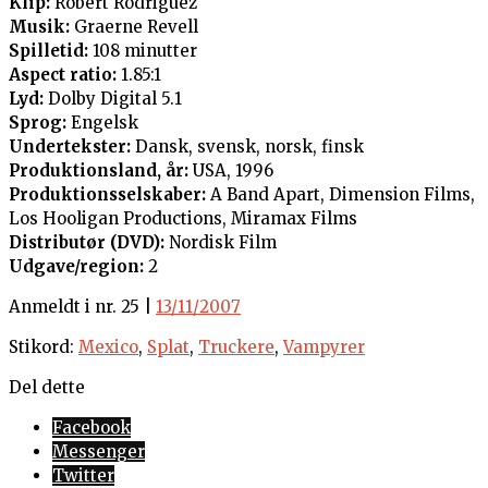
Klip:
Robert Rodriguez
Musik:
Graerne Revell
Spilletid:
108 minutter
Aspect ratio:
1.85:1
Lyd:
Dolby Digital 5.1
Sprog:
Engelsk
Undertekster:
Dansk, svensk, norsk, finsk
Produktionsland, år:
USA, 1996
Produktionsselskaber:
A Band Apart, Dimension Films,
Los Hooligan Productions, Miramax Films
Distributør (DVD):
Nordisk Film
Udgave/region:
2
Anmeldt i nr. 25 |
13/11/2007
Stikord:
Mexico
,
Splat
,
Truckere
,
Vampyrer
Del dette
Facebook
Messenger
Twitter