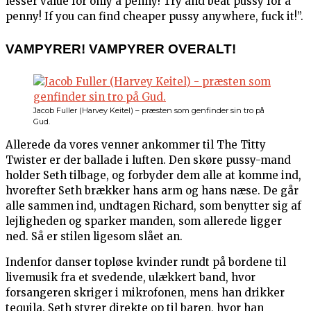
lesser value for only a penny! Try and beat pussy for a
penny! If you can find cheaper pussy anywhere, fuck it!”.
VAMPYRER! VAMPYRER OVERALT!
Jacob Fuller (Harvey Keitel) – præsten som genfinder sin tro på
Gud.
Allerede da vores venner ankommer til The Titty
Twister er der ballade i luften. Den skøre pussy-mand
holder Seth tilbage, og forbyder dem alle at komme ind,
hvorefter Seth brækker hans arm og hans næse. De går
alle sammen ind, undtagen Richard, som benytter sig af
lejligheden og sparker manden, som allerede ligger
ned. Så er stilen ligesom slået an.
Indenfor danser topløse kvinder rundt på bordene til
livemusik fra et svedende, ulækkert band, hvor
forsangeren skriger i mikrofonen, mens han drikker
tequila. Seth styrer direkte op til baren, hvor han