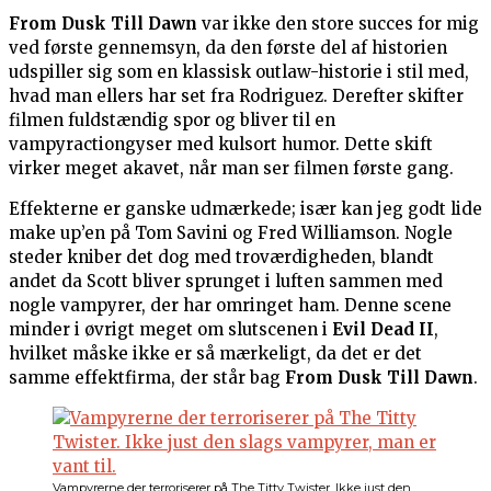
From Dusk Till Dawn
var ikke den store succes for mig
ved første gennemsyn, da den første del af historien
udspiller sig som en klassisk outlaw-historie i stil med,
hvad man ellers har set fra Rodriguez. Derefter skifter
filmen fuldstændig spor og bliver til en
vampyractiongyser med kulsort humor. Dette skift
virker meget akavet, når man ser filmen første gang.
Effekterne er ganske udmærkede; især kan jeg godt lide
make up’en på Tom Savini og Fred Williamson. Nogle
steder kniber det dog med troværdigheden, blandt
andet da Scott bliver sprunget i luften sammen med
nogle vampyrer, der har omringet ham. Denne scene
minder i øvrigt meget om slutscenen i
Evil Dead II
,
hvilket måske ikke er så mærkeligt, da det er det
samme effektfirma, der står bag
From Dusk Till Dawn
.
Vampyrerne der terroriserer på The Titty Twister. Ikke just den