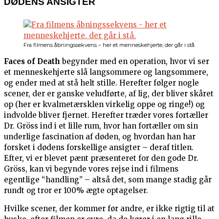
DØDENS ANSIGTER
Fra filmens åbningssekvens – her et menneskehjerte, der går i stå.
Faces of Death
begynder med en operation, hvor vi ser
et menneskehjerte slå langsommere og langsommere,
og ender med at stå helt stille. Herefter følger nogle
scener, der er ganske veludførte, af lig, der bliver skåret
op (her er kvalmetærsklen virkelig oppe og ringe!) og
indvolde bliver fjernet. Herefter træder vores fortæller
Dr. Gröss ind i et lille rum, hvor han fortæller om sin
underlige fascination af døden, og hvordan han har
forsket i dødens forskellige ansigter – deraf titlen.
Efter, vi er blevet pænt præsenteret for den gode Dr.
Gröss, kan vi begynde vores rejse ind i filmens
egentlige “handling” – altså det, som mange stadig går
rundt og tror er 100% ægte optagelser.
Hvilke scener, der kommer før andre, er ikke rigtig til at