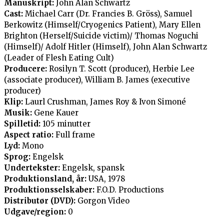
Manuskript:
John Alan Schwartz
Cast:
Michael Carr (Dr. Francies B. Gröss), Samuel
Berkowitz (Himself/Cryogenics Patient), Mary Ellen
Brighton (Herself/Suicide victim)/ Thomas Noguchi
(Himself)/ Adolf Hitler (Himself), John Alan Schwartz
(Leader of Flesh Eating Cult)
Producere:
Rosilyn T. Scott (producer), Herbie Lee
(associate producer), William B. James (executive
producer)
Klip:
Laurl Crushman, James Roy & Ivon Simoné
Musik:
Gene Kauer
Spilletid:
105 minutter
Aspect ratio:
Full frame
Lyd:
Mono
Sprog:
Engelsk
Undertekster:
Engelsk, spansk
Produktionsland, år:
USA, 1978
Produktionsselskaber:
F.O.D. Productions
Distributør (DVD):
Gorgon Video
Udgave/region:
0