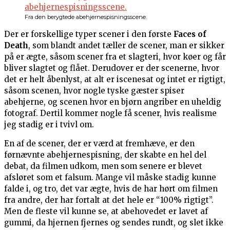
Fra den berygtede abehjernespisningsscene.
Der er forskellige typer scener i den første
Faces of
Death
, som blandt andet tæller de scener, man er sikker
på er ægte, såsom scener fra et slagteri, hvor køer og får
bliver slagtet og flået. Derudover er der scenerne, hvor
det er helt åbenlyst, at alt er iscenesat og intet er rigtigt,
såsom scenen, hvor nogle tyske gæster spiser
abehjerne, og scenen hvor en bjørn angriber en uheldig
fotograf. Dertil kommer nogle få scener, hvis realisme
jeg stadig er i tvivl om.
En af de scener, der er værd at fremhæve, er den
førnævnte abehjernespisning, der skabte en hel del
debat, da filmen udkom, men som senere er blevet
afsløret som et falsum. Mange vil måske stadig kunne
falde i, og tro, det var ægte, hvis de har hørt om filmen
fra andre, der har fortalt at det hele er “100% rigtigt”.
Men de fleste vil kunne se, at abehovedet er lavet af
gummi, da hjernen fjernes og sendes rundt, og slet ikke