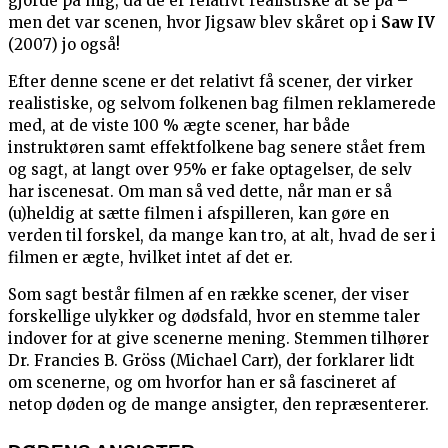
gjorde på mig, da de er relativt realistiske at se på –
men det var scenen, hvor Jigsaw blev skåret op i
Saw IV
(2007) jo også!
Efter denne scene er det relativt få scener, der virker
realistiske, og selvom folkenen bag filmen reklamerede
med, at de viste 100 % ægte scener, har både
instruktøren samt effektfolkene bag senere stået frem
og sagt, at langt over 95% er fake optagelser, de selv
har iscenesat. Om man så ved dette, når man er så
(u)heldig at sætte filmen i afspilleren, kan gøre en
verden til forskel, da mange kan tro, at alt, hvad de ser i
filmen er ægte, hvilket intet af det er.
Som sagt består filmen af en række scener, der viser
forskellige ulykker og dødsfald, hvor en stemme taler
indover for at give scenerne mening. Stemmen tilhører
Dr. Francies B. Gröss (Michael Carr), der forklarer lidt
om scenerne, og om hvorfor han er så fascineret af
netop døden og de mange ansigter, den repræsenterer.