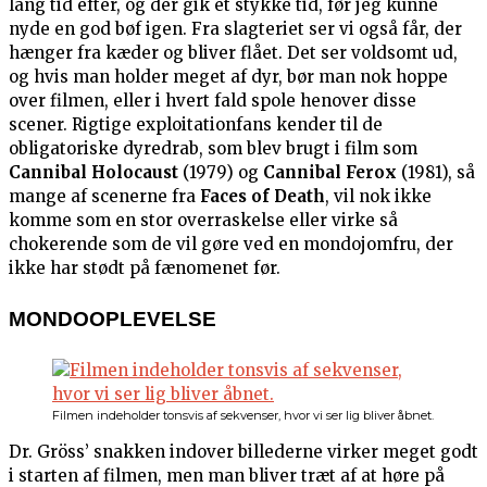
lang tid efter, og der gik et stykke tid, før jeg kunne
nyde en god bøf igen. Fra slagteriet ser vi også får, der
hænger fra kæder og bliver flået. Det ser voldsomt ud,
og hvis man holder meget af dyr, bør man nok hoppe
over filmen, eller i hvert fald spole henover disse
scener. Rigtige exploitationfans kender til de
obligatoriske dyredrab, som blev brugt i film som
Cannibal Holocaust
(1979) og
Cannibal Ferox
(1981), så
mange af scenerne fra
Faces of Death
, vil nok ikke
komme som en stor overraskelse eller virke så
chokerende som de vil gøre ved en mondojomfru, der
ikke har stødt på fænomenet før.
MONDOOPLEVELSE
Filmen indeholder tonsvis af sekvenser, hvor vi ser lig bliver åbnet.
Dr. Gröss’ snakken indover billederne virker meget godt
i starten af filmen, men man bliver træt af at høre på