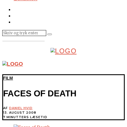
FILM
FACES OF DEATH
AF
DANIEL HVID
13. AUGUST 2008
7 MINUTTERS LÆSETID