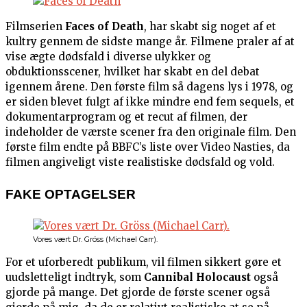
Filmserien
Faces of Death
, har skabt sig noget af et
kultry gennem de sidste mange år. Filmene praler af at
vise ægte dødsfald i diverse ulykker og
obduktionsscener, hvilket har skabt en del debat
igennem årene. Den første film så dagens lys i 1978, og
er siden blevet fulgt af ikke mindre end fem sequels, et
dokumentarprogram og et recut af filmen, der
indeholder de værste scener fra den originale film. Den
første film endte på BBFC’s liste over Video Nasties, da
filmen angiveligt viste realistiske dødsfald og vold.
FAKE OPTAGELSER
Vores vært Dr. Gröss (Michael Carr).
For et uforberedt publikum, vil filmen sikkert gøre et
uudsletteligt indtryk, som
Cannibal Holocaust
også
gjorde på mange. Det gjorde de første scener også