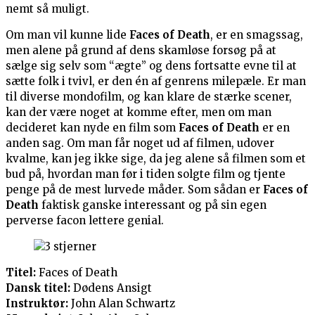
nemt så muligt.
Om man vil kunne lide
Faces of Death
, er en smagssag,
men alene på grund af dens skamløse forsøg på at
sælge sig selv som “ægte” og dens fortsatte evne til at
sætte folk i tvivl, er den én af genrens milepæle. Er man
til diverse mondofilm, og kan klare de stærke scener,
kan der være noget at komme efter, men om man
decideret kan nyde en film som
Faces of Death
er en
anden sag. Om man får noget ud af filmen, udover
kvalme, kan jeg ikke sige, da jeg alene så filmen som et
bud på, hvordan man før i tiden solgte film og tjente
penge på de mest lurvede måder. Som sådan er
Faces of
Death
faktisk ganske interessant og på sin egen
perverse facon lettere genial.
Titel:
Faces of Death
Dansk titel:
Dødens Ansigt
Instruktør:
John Alan Schwartz