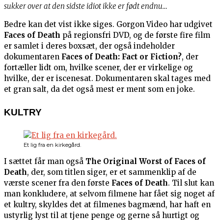
sukker over at den sidste idiot ikke er født endnu…
Bedre kan det vist ikke siges. Gorgon Video har udgivet
Faces of Death
på regionsfri DVD, og de første fire film
er samlet i deres boxsæt, der også indeholder
dokumentaren
Faces of Death: Fact or Fiction?
, der
fortæller lidt om, hvilke scener, der er virkelige og
hvilke, der er iscenesat. Dokumentaren skal tages med
et gran salt, da det også mest er ment som en joke.
KULTRY
Et lig fra en kirkegård.
I sættet får man også
The Original Worst of Faces of
Death
, der, som titlen siger, er et sammenklip af de
værste scener fra den første
Faces of Death
. Til slut kan
man konkludere, at selvom filmene har fået sig noget af
et kultry, skyldes det at filmenes bagmænd, har haft en
ustyrlig lyst til at tjene penge og gerne så hurtigt og