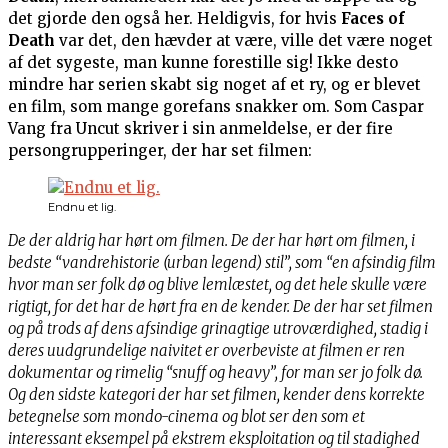
det gjorde den også her. Heldigvis, for hvis
Faces of
Death
var det, den hævder at være, ville det være noget
af det sygeste, man kunne forestille sig! Ikke desto
mindre har serien skabt sig noget af et ry, og er blevet
en film, som mange gorefans snakker om. Som Caspar
Vang fra Uncut skriver i sin anmeldelse, er der fire
persongrupperinger, der har set filmen:
Endnu et lig.
De der aldrig har hørt om filmen. De der har hørt om filmen, i
bedste “vandrehistorie (urban legend) stil”, som “en afsindig film
hvor man ser folk dø og blive lemlæstet, og det hele skulle være
rigtigt, for det har de hørt fra en de kender. De der har set filmen
og på trods af dens afsindige grinagtige utroværdighed, stadig i
deres uudgrundelige naivitet er overbeviste at filmen er ren
dokumentar og rimelig “snuff og heavy”, for man ser jo folk dø.
Og den sidste kategori der har set filmen, kender dens korrekte
betegnelse som mondo-cinema og blot ser den som et
interessant eksempel på ekstrem eksploitation og til stadighed