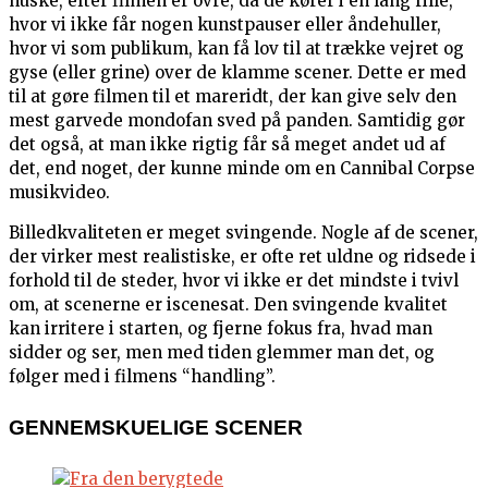
huske, efter filmen er ovre, da de kører i en lang rille,
hvor vi ikke får nogen kunstpauser eller åndehuller,
hvor vi som publikum, kan få lov til at trække vejret og
gyse (eller grine) over de klamme scener. Dette er med
til at gøre filmen til et mareridt, der kan give selv den
mest garvede mondofan sved på panden. Samtidig gør
det også, at man ikke rigtig får så meget andet ud af
det, end noget, der kunne minde om en Cannibal Corpse
musikvideo.
Billedkvaliteten er meget svingende. Nogle af de scener,
der virker mest realistiske, er ofte ret uldne og ridsede i
forhold til de steder, hvor vi ikke er det mindste i tvivl
om, at scenerne er iscenesat. Den svingende kvalitet
kan irritere i starten, og fjerne fokus fra, hvad man
sidder og ser, men med tiden glemmer man det, og
følger med i filmens “handling”.
GENNEMSKUELIGE SCENER