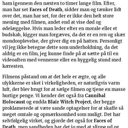
ham igennem den næsten to timer lange film. Efter,
man har set
Faces of Death
, sidder man og tænker lidt
over det, man har set, for der er ikke den helt store
mening med filmen, andet end at vise død og
ødelæggelse. Hvis man leder efter en morale eller et
budskab, kigger man forgæves, da det er en ren og skær
mondooplevelse, der giver dig en på hatten. Personligt
vil jeg ikke betegne dette som underholdning, da det
aldrig er en film, jeg kunne finde på at sætte på til en
videoaften med vennerne eller en hyggelig stund med
kæresten.
Filmens påstand om at det hele er ægte, og alle
ulykkerne er sket i virkeligheden, er naturligvis varm
luft, der blev brugt for at sælge filmen og tjene en masse
hurtige penge. Vi kender det også fra
Cannibal
Holocaust
og endda
Blair Witch Project
, der begge
proklamerede at være sande optagelser for at skaffe så
meget omtale og opmærksomhed som muligt. Det har
selvfølgelig virket, og gjorde det også for
Faces of
Death
, men sandheden har det jo med at slippe ud og