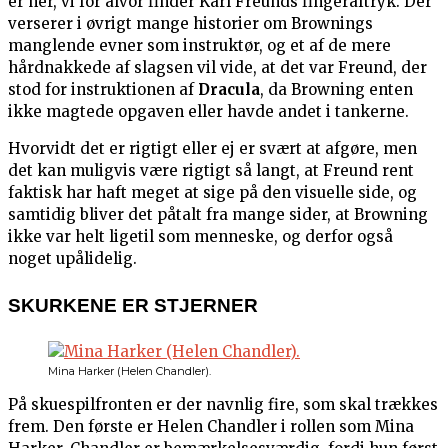
er her, vi for alvor finder Karl Freunds fingeraftryk. Der
verserer i øvrigt mange historier om Brownings
manglende evner som instruktør, og et af de mere
hårdnakkede af slagsen vil vide, at det var Freund, der
stod for instruktionen af
Dracula
, da Browning enten
ikke magtede opgaven eller havde andet i tankerne.
Hvorvidt det er rigtigt eller ej er svært at afgøre, men
det kan muligvis være rigtigt så langt, at Freund rent
faktisk har haft meget at sige på den visuelle side, og
samtidig bliver det påtalt fra mange sider, at Browning
ikke var helt ligetil som menneske, og derfor også
noget upålidelig.
SKURKENE ER STJERNER
Mina Harker (Helen Chandler).
På skuespilfronten er der navnlig fire, som skal trækkes
frem. Den første er Helen Chandler i rollen som Mina