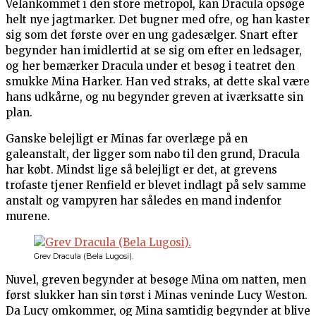
Velankommet i den store metropol, kan Dracula opsøge
helt nye jagtmarker. Det bugner med ofre, og han kaster
sig som det første over en ung gadesælger. Snart efter
begynder han imidlertid at se sig om efter en ledsager,
og her bemærker Dracula under et besøg i teatret den
smukke Mina Harker. Han ved straks, at dette skal være
hans udkårne, og nu begynder greven at iværksatte sin
plan.
Ganske belejligt er Minas far overlæge på en
galeanstalt, der ligger som nabo til den grund, Dracula
har købt. Mindst lige så belejligt er det, at grevens
trofaste tjener Renfield er blevet indlagt på selv samme
anstalt og vampyren har således en mand indenfor
murene.
Grev Dracula (Bela Lugosi).
Nuvel, greven begynder at besøge Mina om natten, men
først slukker han sin tørst i Minas veninde Lucy Weston.
Da Lucy omkommer, og Mina samtidig begynder at blive