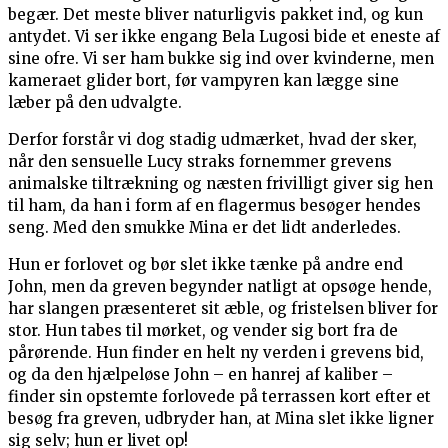
begær. Det meste bliver naturligvis pakket ind, og kun
antydet. Vi ser ikke engang Bela Lugosi bide et eneste af
sine ofre. Vi ser ham bukke sig ind over kvinderne, men
kameraet glider bort, før vampyren kan lægge sine
læber på den udvalgte.
Derfor forstår vi dog stadig udmærket, hvad der sker,
når den sensuelle Lucy straks fornemmer grevens
animalske tiltrækning og næsten frivilligt giver sig hen
til ham, da han i form af en flagermus besøger hendes
seng. Med den smukke Mina er det lidt anderledes.
Hun er forlovet og bør slet ikke tænke på andre end
John, men da greven begynder natligt at opsøge hende,
har slangen præsenteret sit æble, og fristelsen bliver for
stor. Hun tabes til mørket, og vender sig bort fra de
pårørende. Hun finder en helt ny verden i grevens bid,
og da den hjælpeløse John – en hanrej af kaliber –
finder sin opstemte forlovede på terrassen kort efter et
besøg fra greven, udbryder han, at Mina slet ikke ligner
sig selv; hun er livet op!