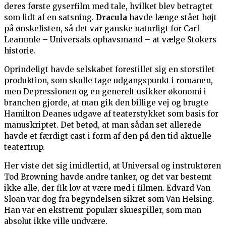
deres første gyserfilm med tale, hvilket blev betragtet
som lidt af en satsning.
Dracula
havde længe stået højt
på ønskelisten, så det var ganske naturligt for Carl
Leammle – Universals ophavsmand – at vælge Stokers
historie.
Oprindeligt havde selskabet forestillet sig en storstilet
produktion, som skulle tage udgangspunkt i romanen,
men Depressionen og en generelt usikker økonomi i
branchen gjorde, at man gik den billige vej og brugte
Hamilton Deanes udgave af teaterstykket som basis for
manuskriptet. Det betød, at man sådan set allerede
havde et færdigt cast i form af den på den tid aktuelle
teatertrup.
Her viste det sig imidlertid, at Universal og instruktøren
Tod Browning havde andre tanker, og det var bestemt
ikke alle, der fik lov at være med i filmen. Edvard Van
Sloan var dog fra begyndelsen sikret som Van Helsing.
Han var en ekstremt populær skuespiller, som man
absolut ikke ville undvære.