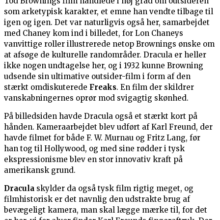
Tod Brownings film handlede i høj grad om outsideren
som arketypisk karakter, et emne han vendte tilbage til
igen og igen. Det var naturligvis også her, samarbejdet
med Chaney kom ind i billedet, for Lon Chaneys
vanvittige roller illustrerede netop Brownings ønske om
at afsøge de kulturelle randområder. Dracula er heller
ikke nogen undtagelse her, og i 1932 kunne Browning
udsende sin ultimative outsider-film i form af den
stærkt omdiskuterede
Freaks
. En film der skildrer
vanskabningernes oprør mod svigagtig skønhed.
På billedsiden havde Dracula også et stærkt kort på
hånden. Kameraarbejdet blev udført af Karl Freund, der
havde filmet for både F. W. Murnau og Fritz Lang, før
han tog til Hollywood, og med sine rødder i tysk
ekspressionisme blev en stor innovativ kraft på
amerikansk grund.
Dracula
skylder da også tysk film rigtig meget, og
filmhistorisk er det navnlig den udstrakte brug af
bevægeligt kamera, man skal lægge mærke til, for det