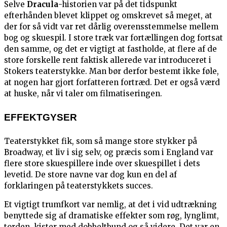
Selve
Dracula
-historien var på det tidspunkt
efterhånden blevet klippet og omskrevet så meget, at
der for så vidt var ret dårlig overensstemmelse mellem
bog og skuespil. I store træk var fortællingen dog fortsat
den samme, og det er vigtigt at fastholde, at flere af de
store forskelle rent faktisk allerede var introduceret i
Stokers teaterstykke. Man bør derfor bestemt ikke føle,
at nogen har gjort forfatteren fortræd. Det er også værd
at huske, når vi taler om filmatiseringen.
EFFEKTGYSER
Teaterstykket fik, som så mange store stykker på
Broadway, et liv i sig selv, og præcis som i England var
flere store skuespillere inde over skuespillet i dets
levetid. De store navne var dog kun en del af
forklaringen på teaterstykkets succes.
Et vigtigt trumfkort var nemlig, at det i vid udtrækning
benyttede sig af dramatiske effekter som røg, lynglimt,
torden, kister med dobbeltbund og så videre. Det var en