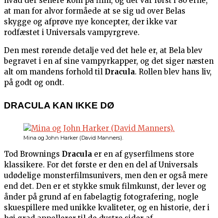
hvad der senere kom på film, og det var først i 80’erne,
at man for alvor formåede at se sig ud over Belas
skygge og afprøve nye koncepter, der ikke var
rodfæstet i Universals vampyrgreve.
Den mest rørende detalje ved det hele er, at Bela blev
begravet i en af sine vampyrkapper, og det siger næsten
alt om mandens forhold til
Dracula
. Rollen blev hans liv,
på godt og ondt.
DRACULA KAN IKKE DØ
Mina og John Harker (David Manners).
Tod Brownings
Dracula
er en af gyserfilmens store
klassikere. For det første er den en del af Universals
udødelige monsterfilmsunivers, men den er også mere
end det. Den er et stykke smuk filmkunst, der lever og
ånder på grund af en fabelagtig fotografering, nogle
skuespillere med unikke kvaliteter, og en historie, der i