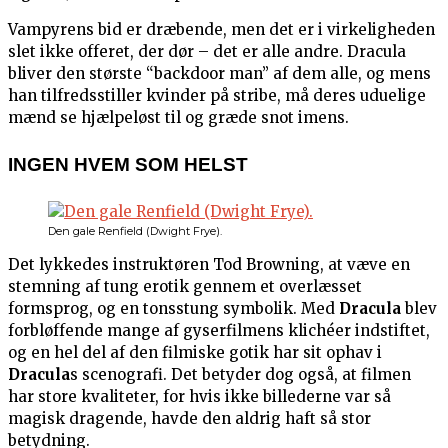
Vampyrens bid er dræbende, men det er i virkeligheden
slet ikke offeret, der dør – det er alle andre. Dracula
bliver den største “backdoor man” af dem alle, og mens
han tilfredsstiller kvinder på stribe, må deres uduelige
mænd se hjælpeløst til og græde snot imens.
INGEN HVEM SOM HELST
Den gale Renfield (Dwight Frye).
Det lykkedes instruktøren Tod Browning, at væve en
stemning af tung erotik gennem et overlæsset
formsprog, og en tonsstung symbolik. Med
Dracula
blev
forbløffende mange af gyserfilmens klichéer indstiftet,
og en hel del af den filmiske gotik har sit ophav i
Dracula
s scenografi. Det betyder dog også, at filmen
har store kvaliteter, for hvis ikke billederne var så
magisk dragende, havde den aldrig haft så stor
betydning.