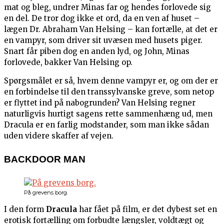
mat og bleg, undrer Minas far og hendes forlovede sig
en del. De tror dog ikke et ord, da en ven af huset –
lægen Dr. Abraham Van Helsing – kan fortælle, at det er
en vampyr, som driver sit uvæsen med husets piger.
Snart får piben dog en anden lyd, og John, Minas
forlovede, bakker Van Helsing op.
Spørgsmålet er så, hvem denne vampyr er, og om der er
en forbindelse til den transsylvanske greve, som netop
er flyttet ind på nabogrunden? Van Helsing regner
naturligvis hurtigt sagens rette sammenhæng ud, men
Dracula er en farlig modstander, som man ikke sådan
uden videre skaffer af vejen.
BACKDOOR MAN
På grevens borg.
I den form
Dracula
har fået på film, er det dybest set en
erotisk fortælling om forbudte længsler, voldtægt og