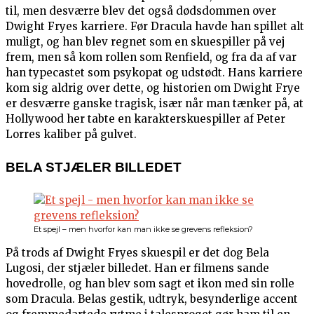
til, men desværre blev det også dødsdommen over
Dwight Fryes karriere. Før Dracula havde han spillet alt
muligt, og han blev regnet som en skuespiller på vej
frem, men så kom rollen som Renfield, og fra da af var
han typecastet som psykopat og udstødt. Hans karriere
kom sig aldrig over dette, og historien om Dwight Frye
er desværre ganske tragisk, især når man tænker på, at
Hollywood her tabte en karakterskuespiller af Peter
Lorres kaliber på gulvet.
BELA STJÆLER BILLEDET
Et spejl – men hvorfor kan man ikke se grevens refleksion?
På trods af Dwight Fryes skuespil er det dog Bela
Lugosi, der stjæler billedet. Han er filmens sande
hovedrolle, og han blev som sagt et ikon med sin rolle
som Dracula. Belas gestik, udtryk, besynderlige accent