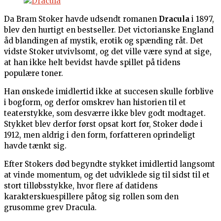
Da Bram Stoker havde udsendt romanen
Dracula
i 1897,
blev den hurtigt en bestseller. Det victorianske England
åd blandingen af mystik, erotik og spænding råt. Det
vidste Stoker utvivlsomt, og det ville være synd at sige,
at han ikke helt bevidst havde spillet på tidens
populære toner.
Han ønskede imidlertid ikke at succesen skulle forblive
i bogform, og derfor omskrev han historien til et
teaterstykke, som desværre ikke blev godt modtaget.
Stykket blev derfor først opsat kort før, Stoker døde i
1912, men aldrig i den form, forfatteren oprindeligt
havde tænkt sig.
Efter Stokers død begyndte stykket imidlertid langsomt
at vinde momentum, og det udviklede sig til sidst til et
stort tilløbsstykke, hvor flere af datidens
karakterskuespillere påtog sig rollen som den
grusomme grev Dracula.