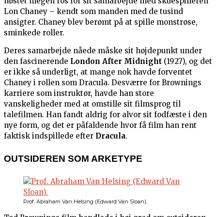
høstet megen ros for sit samarbejde med skuespilleren
Lon Chaney – kendt som manden med de tusind
ansigter. Chaney blev berømt på at spille monstrøse,
sminkede roller.
Deres samarbejde nåede måske sit højdepunkt under
den fascinerende
London After Midnight
(1927), og det
er ikke så underligt, at mange nok havde forventet
Chaney i rollen som Dracula. Desværre for Brownings
karriere som instruktør, havde han store
vanskeligheder med at omstille sit filmsprog til
talefilmen. Han fandt aldrig for alvor sit fodfæste i den
nye form, og det er påfaldende hvor få film han rent
faktisk indspillede efter
Dracula
.
OUTSIDEREN SOM ARKETYPE
Prof. Abraham Van Helsing (Edward Van Sloan).