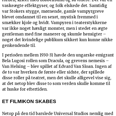
vaskeægte effektgyser, og folk elskede det. Samtidig
var Stokers stygge, mørnende, gamle vampyrgreve
blevet omdannet til en sexet, mystisk fremmed i
smækker kjole og hvidt. Vampyren i teaterstykkerne
var ikke noget hæsligt monster, men i stedet en ægte
gentleman med fine manerer og skumle hensigter –
noget det kvindelige publikum sikkert kun kunne nikke
genkendende til.
I perioden mellem 1930-31 havde den ungarske emigrant
Bela Lugosi rollen som Dracula, og grevens nemesis –
Van Helsing – blev spillet af Edvard Van Sloan. Ingen af
de to var hverken de første eller sidste, der spillede
disse roller på teatret, men det skulle alligevel vise sig,
at det netop blev disse to som verden skulle komme til
at huske for eftertiden.
ET FILMIKON SKABES
Netop på den tid barslede Universal Studios nemlig med