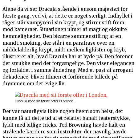
Alene da vi ser Dracula stående i ensom majestæt for
første gang, ved vi, at dette er noget særligt. Indhyllet i
tåger står vampyren i sin krypt, og stirrer stift frem
mod kameraet. Situationen ulmer af magt og okkulte
hemmeligheder. Den bizarre sammenstilling af en
mand i smoking, der står i en parafrase over en
middelalderlig krypt, midt mellem ligkister og kryb,
illustrerer alt, hvad Dracula har at byde på. Den forener
det smukke med det forgængelige. Den viser elegancen
og forfaldet i samme åndedrag. Med et pust af arrogant
dekadence, bliver filmen et forførende billede på
drømmen om det evige liv.
Dracula med sit første offer i London.
Det var naturligvis ikke nogen hvem som helst, der
kunne få alt dette ud af et relativt banalt teaterstykke,
fyldt med billige tricks. Tod Browning havde haft en
strålende karriere som instruktør, der navnlig havde