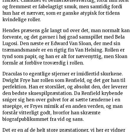
Harker. Chandler er bemærkelsesværdig, fordi hun først
og fremmest er fabelagtigt smuk, men samtidig fordi
hun har et nærvær, som er ganske atypisk for tidens
kvindelige roller.
Hendes præsens går langt ud over det, man normalt kan
forvente, og det gavner i høj grad samspillet med Bela
Lugosi. Den næste er Edward Van Sloan, der med sin
træmandsmanér er en rigtig fin Van Helsing. Rollen er
tynd som papir, og han er alt for nævenyttig, men Sloan
formår at forblive troværdig i rollen.
Draculas to egentlige stjerner er imidlertid skurkene.
Dwight Frye har rollen som Renfield, og det gør han til
perfektion. Han er storslået, og absolut den, der leverer
den bedste skuespilpræstation. Da Renfield krybende
sniger sig hen over gulvet for at sætte tænderne i en
stuepige, er Fryes mimik af en anden verden, og man
forstår vitterligt godt, hvorfor han skræmte
biografpublikummet fra vid og sans.
Det er en af de helt store præstationer, vi her er vidner