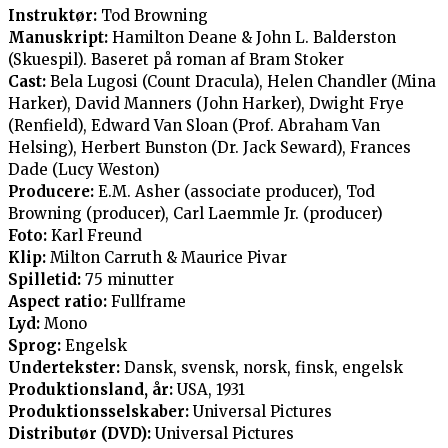
Instruktør:
Tod Browning
Manuskript:
Hamilton Deane & John L. Balderston
(Skuespil). Baseret på roman af Bram Stoker
Cast:
Bela Lugosi (Count Dracula), Helen Chandler (Mina
Harker), David Manners (John Harker), Dwight Frye
(Renfield), Edward Van Sloan (Prof. Abraham Van
Helsing), Herbert Bunston (Dr. Jack Seward), Frances
Dade (Lucy Weston)
Producere:
E.M. Asher (associate producer), Tod
Browning (producer), Carl Laemmle Jr. (producer)
Foto:
Karl Freund
Klip:
Milton Carruth & Maurice Pivar
Spilletid:
75 minutter
Aspect ratio:
Fullframe
Lyd:
Mono
Sprog:
Engelsk
Undertekster:
Dansk, svensk, norsk, finsk, engelsk
Produktionsland, år:
USA, 1931
Produktionsselskaber:
Universal Pictures
Distributør (DVD):
Universal Pictures