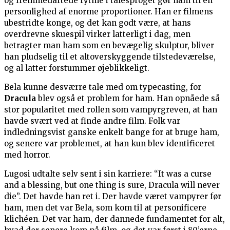
og fremmedartede rytme i talesproget gør ham til en
personlighed af enorme proportioner. Han er filmens
ubestridte konge, og det kan godt være, at hans
overdrevne skuespil virker latterligt i dag, men
betragter man ham som en bevægelig skulptur, bliver
han pludselig til et altoverskyggende tilstedeværelse,
og al latter forstummer øjeblikkeligt.
Bela kunne desværre tale med om typecasting, for
Dracula
blev også et problem for ham. Han opnåede så
stor popularitet med rollen som vampyrgreven, at han
havde svært ved at finde andre film. Folk var
indledningsvist ganske enkelt bange for at bruge ham,
og senere var problemet, at han kun blev identificeret
med horror.
Lugosi udtalte selv sent i sin karriere: “It was a curse
and a blessing, but one thing is sure, Dracula will never
die”. Det havde han ret i. Der havde været vampyrer før
ham, men det var Bela, som kom til at personificere
klichéen. Det var ham, der dannede fundamentet for alt,