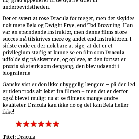
høj grad appellerer til de dystre sider af
underbevidstheden.
Det er svært at rose Dracula for meget, men det skyldes
nok mere Bela og Dwight Frye, end Tod Browning. Han
var en spændende instruktør, men denne films store
succes må tilskrives mere og andet end instruktøren. I
sidste ende er der nok bare at sige, at det er et
privilegium stadig at kunne se en film som
Dracula
udfolde sig på skærmen, og opleve, at den fortsat er
præcis så stærk som dengang, den blev udsendt i
biograferne.
Ganske vist er den ikke uhyggelig længere – på den led
er tiden trods alt løbet fra filmen – men det er derfor
også blevet muligt nu at se filmens mange andre
kvaliteter. Dracula kan ikke dø og det kan Bela heller
ikke!
Titel:
Dracula