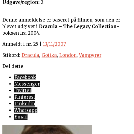
Udgave/region:
2
Denne anmeldelse er baseret på filmen, som den er
blevet udgivet i
Dracula – The Legacy Collection
-
boksen fra 2004.
Anmeldt i nr. 25 |
13/11/2007
Stikord:
Dracula
,
Gotika
,
London
,
Vampyrer
Del dette
Facebook
Messenger
Twitter
Pinterest
Linkedin
Whatsapp
Email