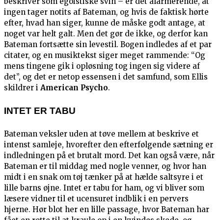
beskriver som egoistiske svin – er det alarmerende, at
ingen tager notits af Bateman, og hvis de faktisk hørte
efter, hvad han siger, kunne de måske godt antage, at
noget var helt galt. Men det gør de ikke, og derfor kan
Bateman fortsætte sin levestil. Bogen indledes af et par
citater, og en musiktekst siger meget rammende: “Og
mens tingene gik i opløsning tog ingen sig videre af
det”, og det er netop essensen i det samfund, som Ellis
skildrer i
American Psycho
.
INTET ER TABU
Bateman veksler uden at tøve mellem at beskrive et
intenst samleje, hvorefter den efterfølgende sætning er
indledningen på et brutalt mord. Det kan også være, når
Bateman er til middag med nogle venner, og hvor han
midt i en snak om tøj tænker på at hælde saltsyre i et
lille barns øjne. Intet er tabu for ham, og vi bliver som
læsere vidner til et ucensuret indblik i en pervers
hjerne. Hør blot her en lille passage, hvor Bateman har