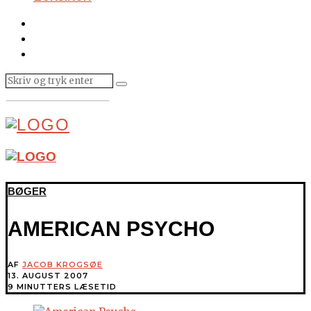
BØGER
AMERICAN PSYCHO
AF
JACOB KROGSØE
13. AUGUST 2007
9 MINUTTERS LÆSETID