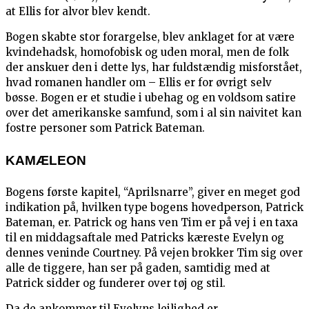
at Ellis for alvor blev kendt.
Bogen skabte stor forargelse, blev anklaget for at være
kvindehadsk, homofobisk og uden moral, men de folk
der anskuer den i dette lys, har fuldstændig misforstået,
hvad romanen handler om – Ellis er for øvrigt selv
bøsse. Bogen er et studie i ubehag og en voldsom satire
over det amerikanske samfund, som i al sin naivitet kan
fostre personer som Patrick Bateman.
KAMÆLEON
Bogens første kapitel, “Aprilsnarre”, giver en meget god
indikation på, hvilken type bogens hovedperson, Patrick
Bateman, er. Patrick og hans ven Tim er på vej i en taxa
til en middagsaftale med Patricks kæreste Evelyn og
dennes veninde Courtney. På vejen brokker Tim sig over
alle de tiggere, han ser på gaden, samtidig med at
Patrick sidder og funderer over tøj og stil.
Da de ankommer til Evelyns lejlighed er