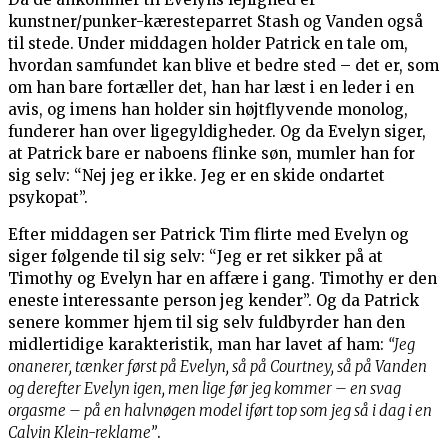
kunstner/punker-kæresteparret Stash og Vanden også
til stede. Under middagen holder Patrick en tale om,
hvordan samfundet kan blive et bedre sted – det er, som
om han bare fortæller det, han har læst i en leder i en
avis, og imens han holder sin højtflyvende monolog,
funderer han over ligegyldigheder. Og da Evelyn siger,
at Patrick bare er naboens flinke søn, mumler han for
sig selv: “Nej jeg er ikke. Jeg er en skide ondartet
psykopat”.
Efter middagen ser Patrick Tim flirte med Evelyn og
siger følgende til sig selv: “Jeg er ret sikker på at
Timothy og Evelyn har en affære i gang. Timothy er den
eneste interessante person jeg kender”. Og da Patrick
senere kommer hjem til sig selv fuldbyrder han den
midlertidige karakteristik, man har lavet af ham:
“Jeg
onanerer, tænker først på Evelyn, så på Courtney, så på Vanden
og derefter Evelyn igen, men lige før jeg kommer – en svag
orgasme – på en halvnøgen model iført top som jeg så i dag i en
Calvin Klein-reklame”
.