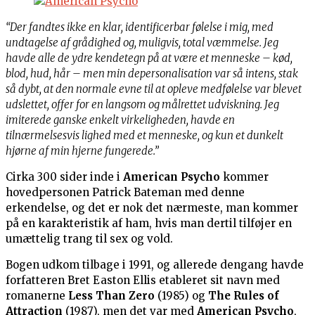
“Der fandtes ikke en klar, identificerbar følelse i mig, med
undtagelse af grådighed og, muligvis, total væmmelse. Jeg
havde alle de ydre kendetegn på at være et menneske – kød,
blod, hud, hår – men min depersonalisation var så intens, stak
så dybt, at den normale evne til at opleve medfølelse var blevet
udslettet, offer for en langsom og målrettet udviskning. Jeg
imiterede ganske enkelt virkeligheden, havde en
tilnærmelsesvis lighed med et menneske, og kun et dunkelt
hjørne af min hjerne fungerede.”
Cirka 300 sider inde i
American Psycho
kommer
hovedpersonen Patrick Bateman med denne
erkendelse, og det er nok det nærmeste, man kommer
på en karakteristik af ham, hvis man dertil tilføjer en
umættelig trang til sex og vold.
Bogen udkom tilbage i 1991, og allerede dengang havde
forfatteren Bret Easton Ellis etableret sit navn med
romanerne
Less Than Zero
(1985) og
The Rules of
Attraction
(1987), men det var med
American Psycho
,