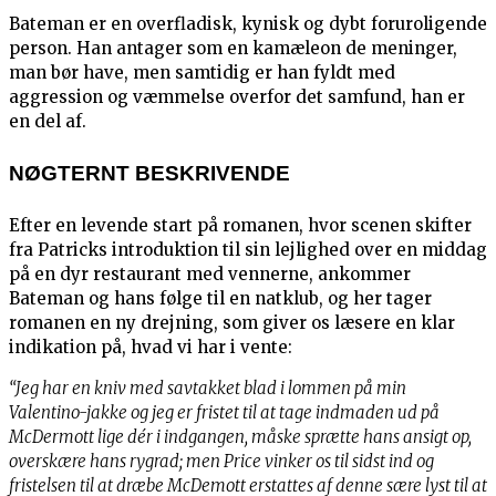
Bateman er en overfladisk, kynisk og dybt foruroligende
person. Han antager som en kamæleon de meninger,
man bør have, men samtidig er han fyldt med
aggression og væmmelse overfor det samfund, han er
en del af.
NØGTERNT BESKRIVENDE
Efter en levende start på romanen, hvor scenen skifter
fra Patricks introduktion til sin lejlighed over en middag
på en dyr restaurant med vennerne, ankommer
Bateman og hans følge til en natklub, og her tager
romanen en ny drejning, som giver os læsere en klar
indikation på, hvad vi har i vente:
“Jeg har en kniv med savtakket blad i lommen på min
Valentino-jakke og jeg er fristet til at tage indmaden ud på
McDermott lige dér i indgangen, måske sprætte hans ansigt op,
overskære hans rygrad; men Price vinker os til sidst ind og
fristelsen til at dræbe McDemott erstattes af denne sære lyst til at