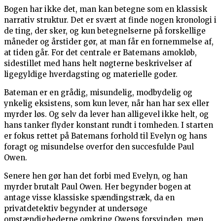
Bogen har ikke det, man kan betegne som en klassisk
narrativ struktur. Det er svært at finde nogen kronologi i
de ting, der sker, og kun betegnelserne på forskellige
måneder og årstider gør, at man får en fornemmelse af,
at tiden går. For det centrale er Batemans amokløb,
sidestillet med hans helt nøgterne beskrivelser af
ligegyldige hverdagsting og materielle goder.
Bateman er en grådig, misundelig, modbydelig og
ynkelig eksistens, som kun lever, når han har sex eller
myrder løs. Og selv da lever han alligevel ikke helt, og
hans tanker flyder konstant rundt i tomheden. I starten
er fokus rettet på Batemans forhold til Evelyn og hans
foragt og misundelse overfor den succesfulde Paul
Owen.
Senere hen gør han det forbi med Evelyn, og han
myrder brutalt Paul Owen. Her begynder bogen at
antage visse klassiske spændingstræk, da en
privatdetektiv begynder at undersøge
omstændighederne omkring Owens forsvinden, men