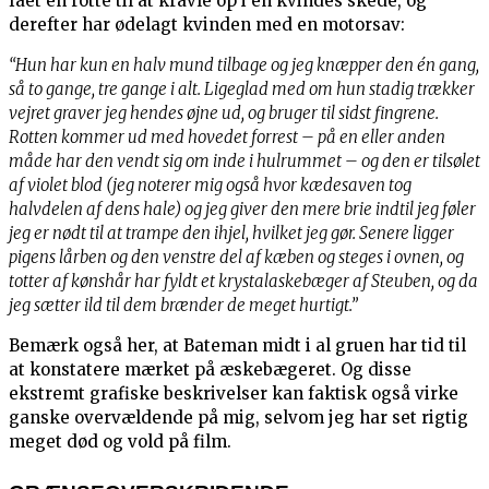
fået en rotte til at kravle op i en kvindes skede, og
derefter har ødelagt kvinden med en motorsav:
“Hun har kun en halv mund tilbage og jeg knæpper den én gang,
så to gange, tre gange i alt. Ligeglad med om hun stadig trækker
vejret graver jeg hendes øjne ud, og bruger til sidst fingrene.
Rotten kommer ud med hovedet forrest – på en eller anden
måde har den vendt sig om inde i hulrummet – og den er tilsølet
af violet blod (jeg noterer mig også hvor kædesaven tog
halvdelen af dens hale) og jeg giver den mere brie indtil jeg føler
jeg er nødt til at trampe den ihjel, hvilket jeg gør. Senere ligger
pigens lårben og den venstre del af kæben og steges i ovnen, og
totter af kønshår har fyldt et krystalaskebæger af Steuben, og da
jeg sætter ild til dem brænder de meget hurtigt.”
Bemærk også her, at Bateman midt i al gruen har tid til
at konstatere mærket på æskebægeret. Og disse
ekstremt grafiske beskrivelser kan faktisk også virke
ganske overvældende på mig, selvom jeg har set rigtig
meget død og vold på film.