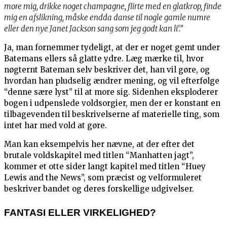
more mig, drikke noget champagne, flirte med en glatkrop, finde
mig en afslikning, måske endda danse til nogle gamle numre
eller den nye Janet Jackson sang som jeg godt kan li’.”
Ja, man fornemmer tydeligt, at der er noget gemt under
Batemans ellers så glatte ydre. Læg mærke til, hvor
nøgternt Bateman selv beskriver det, han vil gøre, og
hvordan han pludselig ændrer mening, og vil efterfølge
“denne sære lyst” til at more sig. Sidenhen eksploderer
bogen i udpenslede voldsorgier, men der er konstant en
tilbagevenden til beskrivelserne af materielle ting, som
intet har med vold at gøre.
Man kan eksempelvis her nævne, at der efter det
brutale voldskapitel med titlen “Manhatten jagt”,
kommer et otte sider langt kapitel med titlen “Huey
Lewis and the News”, som præcist og velformuleret
beskriver bandet og deres forskellige udgivelser.
FANTASI ELLER VIRKELIGHED?