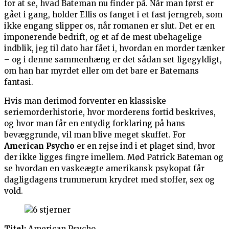
for at se, hvad Bateman nu finder på. Når man først er
gået i gang, holder Ellis os fanget i et fast jerngreb, som
ikke engang slipper os, når romanen er slut. Det er en
imponerende bedrift, og et af de mest ubehagelige
indblik, jeg til dato har fået i, hvordan en morder tænker
– og i denne sammenhæng er det sådan set ligegyldigt,
om han har myrdet eller om det bare er Batemans
fantasi.
Hvis man derimod forventer en klassiske
seriemorderhistorie, hvor morderens fortid beskrives,
og hvor man får en entydig forklaring på hans
bevæggrunde, vil man blive meget skuffet. For
American Psycho
er en rejse ind i et plaget sind, hvor
der ikke ligges fingre imellem. Mød Patrick Bateman og
se hvordan en vaskeægte amerikansk psykopat får
dagligdagens trummerum krydret med stoffer, sex og
vold.
Titel:
American Psycho