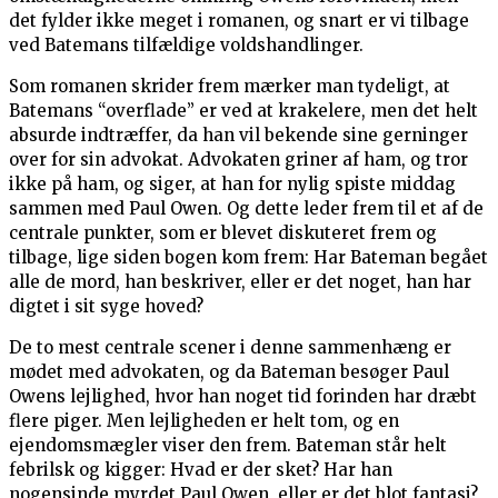
det fylder ikke meget i romanen, og snart er vi tilbage
ved Batemans tilfældige voldshandlinger.
Som romanen skrider frem mærker man tydeligt, at
Batemans “overflade” er ved at krakelere, men det helt
absurde indtræffer, da han vil bekende sine gerninger
over for sin advokat. Advokaten griner af ham, og tror
ikke på ham, og siger, at han for nylig spiste middag
sammen med Paul Owen. Og dette leder frem til et af de
centrale punkter, som er blevet diskuteret frem og
tilbage, lige siden bogen kom frem: Har Bateman begået
alle de mord, han beskriver, eller er det noget, han har
digtet i sit syge hoved?
De to mest centrale scener i denne sammenhæng er
mødet med advokaten, og da Bateman besøger Paul
Owens lejlighed, hvor han noget tid forinden har dræbt
flere piger. Men lejligheden er helt tom, og en
ejendomsmægler viser den frem. Bateman står helt
febrilsk og kigger: Hvad er der sket? Har han
nogensinde myrdet Paul Owen, eller er det blot fantasi?