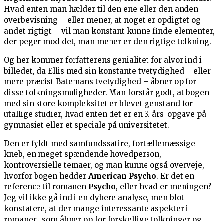
Hvad enten man hælder til den ene eller den anden
overbevisning – eller mener, at noget er opdigtet og
andet rigtigt – vil man konstant kunne finde elementer,
der peger mod det, man mener er den rigtige tolkning.
Og her kommer forfatterens genialitet for alvor ind i
billedet, da Ellis med sin konstante tvetydighed – eller
mere præcist Batemans tvetydighed – åbner op for
disse tolkningsmuligheder. Man forstår godt, at bogen
med sin store kompleksitet er blevet genstand for
utallige studier, hvad enten det er en 3. års-opgave på
gymnasiet eller et speciale på universitetet.
Den er fyldt med samfundssatire, fortællemæssige
kneb, en meget spændende hovedperson,
kontroversielle temaer, og man kunne også overveje,
hvorfor bogen hedder
American Psycho
. Er det en
reference til romanen
Psycho
, eller hvad er meningen?
Jeg vil ikke gå ind i en dybere analyse, men blot
konstatere, at der mange interessante aspekter i
romanen, som åbner op for forskellige tolkninger og