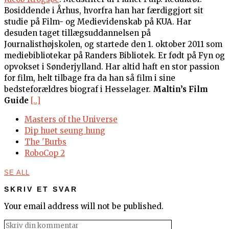
Bosiddende i Århus, hvorfra han har færdiggjort sit
studie på Film- og Medievidenskab på KUA. Har
desuden taget tillægsuddannelsen på
Journalisthøjskolen, og startede den 1. oktober 2011 som
mediebibliotekar på Randers Bibliotek. Er født på Fyn og
opvokset i Sønderjylland. Har altid haft en stor passion
for film, helt tilbage fra da han så film i sine
bedsteforældres biograf i Hesselager.
Maltin’s Film
Guide
[..]
Masters of the Universe
Dip huet seung hung
The 'Burbs
RoboCop 2
SE ALL
SKRIV ET SVAR
Your email address will not be published.