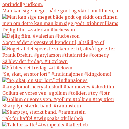
Man kan sige meget både godt og skidt om filmen, m
Dejlig film. #valerian #lucbesson
Noget af det sjoveste vi kender til, altså lige ef
Så blev det fredag. #it #clown
"Se, skat, en stor lort." #indianajones #kingdomof
Gollum er vores ven. #gollum #tolkien #toy #lotr
Skarp fyr, stærkt band. #rammstein
Tak for kaffe! #twinpeaks #killerbob