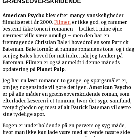
GRÆNSEOVERSKRIDENDE
American Psycho
blev efter mange vanskeligheder
filmatiseret i år 2000.
Filmen
er ikke god, og rammer
bestemt ikke tonen i romanen – hvilket i mine øjne
nærmest ville være umuligt – men den har en
fremragende Christian Bale i hovedrollen som Patrick
Bateman. Bale formår at ramme romanens tone, og i dag
ser jeg Bales hoved for mit indre, når jeg tænker på
Bateman. Filmen er også anmeldt i denne måneds
opdatering på
Planet Pulp
.
Jeg har nu læst romanen to gange, og spørgsmålet er,
om jeg nogensinde vil gøre det igen.
American Psycho
er på alle måder en grænseoverskridende roman, som
efterlader læseren i et tomrum, hvor det syge samfund,
tvetydigheden og mest af alt Patrick Bateman vil sætte
sine tydelige spor.
Bogen er underholdende på en pervers og syg måde,
hvor man ikke kan lade være med at vende næste side