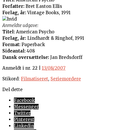
Forfatter:
Bret Easton Ellis
Forlag, år:
Vintage Books, 1991
Anmeldte udgave:
Titel:
American Psycho
Forlag, år:
Lindhardt & Ringhof, 1991
Format:
Paperback
Sideantal:
408
Dansk oversættelse:
Jan Bredsdorff
Anmeldt i nr. 22 |
13/08/2007
Stikord:
Filmatiseret
,
Seriemordere
Del dette
Facebook
Messenger
Twitter
Pinterest
Linkedin