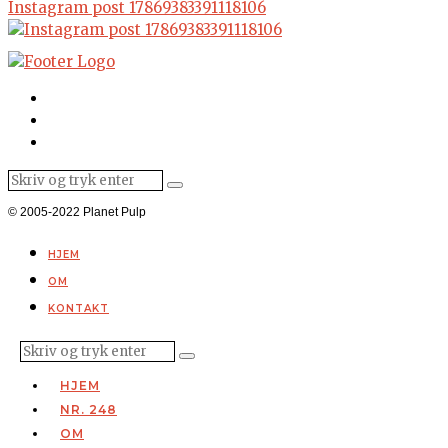
Instagram post 17869383391118106
© 2005-2022 Planet Pulp
HJEM
OM
KONTAKT
HJEM
NR. 248
OM