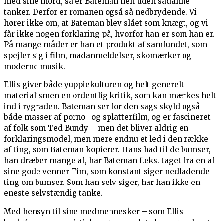
med sine mord, så er Bateman helt uden sådanne
tanker. Derfor er romanen også så nedbrydende. Vi
hører ikke om, at Bateman blev slået som knægt, og vi
får ikke nogen forklaring på, hvorfor han er som han er.
På mange måder er han et produkt af samfundet, som
spejler sig i film, madanmeldelser, skomærker og
moderne musik.
Ellis giver både yuppiekulturen og helt generelt
materialismen en ordentlig kritik, som kan mærkes helt
ind i rygraden. Bateman ser for den sags skyld også
både masser af porno- og splatterfilm, og er fascineret
af folk som Ted Bundy – men det bliver aldrig en
forklaringsmodel, men mere endnu et led i den række
af ting, som Bateman kopierer. Hans had til de bumser,
han dræber mange af, har Bateman f.eks. taget fra en af
sine gode venner Tim, som konstant siger nedladende
ting om bumser. Som han selv siger, har han ikke en
eneste selvstændig tanke.
Med hensyn til sine medmennesker – som Ellis