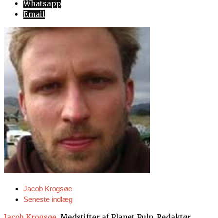
Whatsapp
Email
Jacob Krogsøe
Seneste indlæg
Jacob Krogsøe
. Medstifter af Planet Pulp. Redaktør.