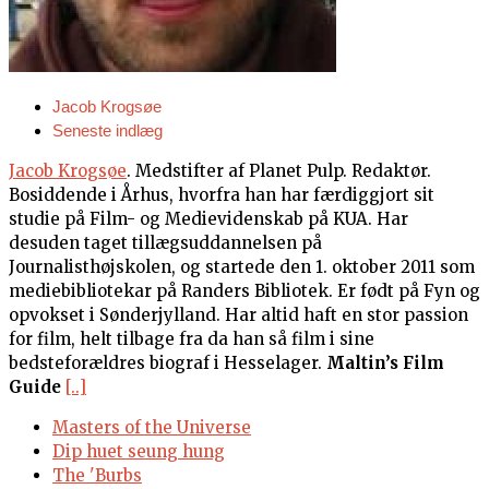
Jacob Krogsøe
Seneste indlæg
Jacob Krogsøe
. Medstifter af Planet Pulp. Redaktør.
Bosiddende i Århus, hvorfra han har færdiggjort sit
studie på Film- og Medievidenskab på KUA. Har
desuden taget tillægsuddannelsen på
Journalisthøjskolen, og startede den 1. oktober 2011 som
mediebibliotekar på Randers Bibliotek. Er født på Fyn og
opvokset i Sønderjylland. Har altid haft en stor passion
for film, helt tilbage fra da han så film i sine
bedsteforældres biograf i Hesselager.
Maltin’s Film
Guide
[..]
Masters of the Universe
Dip huet seung hung
The 'Burbs