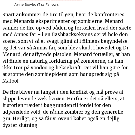
Anne Bowles (Tisa Farrow).
Snart ankommer de fire til øen, hvor de konfronteres
med Menards eksperimenter og zombierne. Menard
samler de fire op ved båden og fortæller, hvad der skete
med Annes far – i en flashbacksekvens ser vi hele den
scene, som vi så et svagt glimt af i filmens begyndelse,
og det var så Annas far, som blev skudt i hovedet og Dr.
Menard, der affyrede pistolen. Menard fortæller, at han
vil finde en naturlig forklaring på zombierne, da han
ikke tror på voodoo og heksekraft. Det vil han gøre for
at stoppe den zombiepidemi som har spredt sig på
Matool.
De fire bliver nu fanget i den konflikt og må prøve at
slippe levende væk fra øen. Herfra er det så ellers, at
historien træder i baggrunden til fordel for den
udpenslede vold, de rådne zombier og den generelle
gru. Herligt, og så får vi oven i købet også en dejlig
dyster slutning.