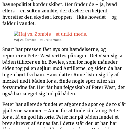
havnepolitiet border skibet. Her finder de – ja, hvad
ellers – en sulten zombie, der dræber en betjent,
hvorefter den skydes i kroppen – ikke hovedet – og
falder i vandet.
Haj vs. Zombie – et unikt møde.
Snart har pressen fået nys om hændelserne, og
reporteren Peter West sættes på sagen. Det viser sig, at
båden tilhører en hr. Bowles, som for nogle måneder
siden tog på en sejltur mod Antillerne, og siden da har
ingen hørt fra ham. Hans datter Anne lister sig i ly af
mørket ned i båden for at finde nogle spor efter sin
forsvundne far. Her får hun følgeskab af Peter West, der
også har sneget sig ind på båden.
Peter har allerede fundet et afgørende spor og de to slår
pjalterne sammen – Anne for at finde sin far og Peter
for at få en god historie. Peter har på båden fundet et
brev skrevet af Annas far. I dette står der, at han har