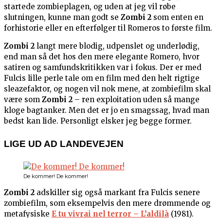
startede zombieplagen, og uden at jeg vil røbe
slutningen, kunne man godt se
Zombi 2
som enten en
forhistorie eller en efterfølger til Romeros to første film.
Zombi 2
langt mere blodig, udpenslet og underlødig,
end man så det hos den mere elegante Romero, hvor
satiren og samfundskritikken var i fokus. Der er med
Fulcis lille perle tale om en film med den helt rigtige
sleazefaktor, og nogen vil nok mene, at zombiefilm skal
være som
Zombi 2
– ren exploitation uden så mange
kloge bagtanker. Men det er jo en smagssag, hvad man
bedst kan lide. Personligt elsker jeg begge former.
LIGE UD AD LANDEVEJEN
De kommer! De kommer!
Zombi 2
adskiller sig også markant fra Fulcis senere
zombiefilm, som eksempelvis den mere drømmende og
metafysiske
E tu vivrai nel terror – L’aldilà
(1981).