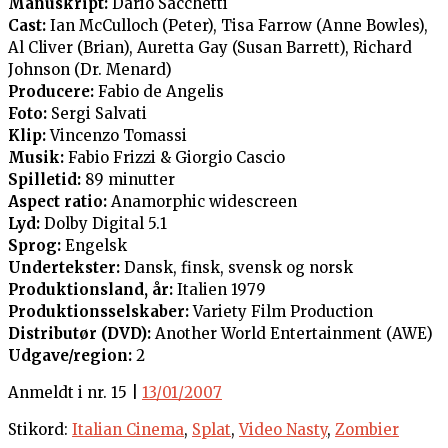
Manuskript:
Dario Sacchetti
Cast:
Ian McCulloch (Peter), Tisa Farrow (Anne Bowles),
Al Cliver (Brian), Auretta Gay (Susan Barrett), Richard
Johnson (Dr. Menard)
Producere:
Fabio de Angelis
Foto:
Sergi Salvati
Klip:
Vincenzo Tomassi
Musik:
Fabio Frizzi & Giorgio Cascio
Spilletid:
89 minutter
Aspect ratio:
Anamorphic widescreen
Lyd:
Dolby Digital 5.1
Sprog:
Engelsk
Undertekster:
Dansk, finsk, svensk og norsk
Produktionsland, år:
Italien 1979
Produktionsselskaber:
Variety Film Production
Distributør (DVD):
Another World Entertainment (AWE)
Udgave/region:
2
Anmeldt i nr. 15 |
13/01/2007
Stikord:
Italian Cinema
,
Splat
,
Video Nasty
,
Zombier