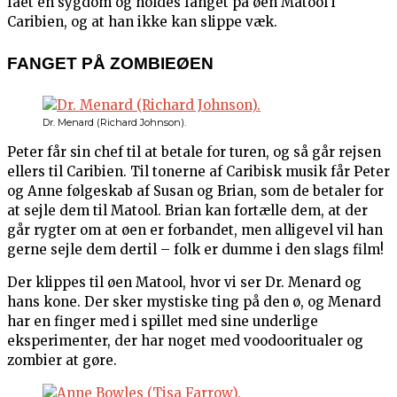
fået en sygdom og holdes fanget på øen Matool i
Caribien, og at han ikke kan slippe væk.
FANGET PÅ ZOMBIEØEN
Dr. Menard (Richard Johnson).
Peter får sin chef til at betale for turen, og så går rejsen
ellers til Caribien. Til tonerne af Caribisk musik får Peter
og Anne følgeskab af Susan og Brian, som de betaler for
at sejle dem til Matool. Brian kan fortælle dem, at der
går rygter om at øen er forbandet, men alligevel vil han
gerne sejle dem dertil – folk er dumme i den slags film!
Der klippes til øen Matool, hvor vi ser Dr. Menard og
hans kone. Der sker mystiske ting på den ø, og Menard
har en finger med i spillet med sine underlige
eksperimenter, der har noget med voodooritualer og
zombier at gøre.