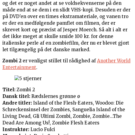
og det er noget andet at se voldsekvenserne på den
måde end at se dem i en slidt VHS-kopi. Desuden er der
på DVD’en over en times ekstramateriale, og vanen tro
er der en medfølgende pamflet om filmen, der er
skrevet kort og præcist af Jesper Moerch. Så alt i alt er
det ikke meget at skulle smide 100 kr. for denne
italienske perle af en zombiefilm, der nu er blevet gjort
let tilgængelig på det danske marked.
Zombi 2
er venligst stillet til rådighed af
Another World
Entertainment
.
Titel:
Zombi 2
Dansk titel:
Rædslernes grønne ø
Andre titler:
Island of the Flesh-Eaters, Woodoo: Die
Schreckensinsel der Zombies, Sanguelia Island of the
Living Dead, Gli Ultimi Zombi, Zombie, Zombie…The
Dead Are Among Us!, Zombie Flesh Eaters
Instruktør:
Lucio Fulci