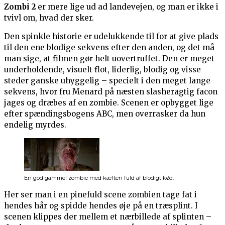
Zombi 2
er mere lige ud ad landevejen, og man er ikke i
tvivl om, hvad der sker.
Den spinkle historie er udelukkende til for at give plads
til den ene blodige sekvens efter den anden, og det må
man sige, at filmen gør helt uovertruffet. Den er meget
underholdende, visuelt flot, liderlig, blodig og visse
steder ganske uhyggelig – specielt i den meget lange
sekvens, hvor fru Menard på næsten slasheragtig facon
jages og dræbes af en zombie. Scenen er opbygget lige
efter spændingsbogens ABC, men overrasker da hun
endelig myrdes.
En god gammel zombie med kæften fuld af blodigt kød.
Her ser man i en pinefuld scene zombien tage fat i
hendes hår og spidde hendes øje på en træsplint. I
scenen klippes der mellem et nærbillede af splinten –