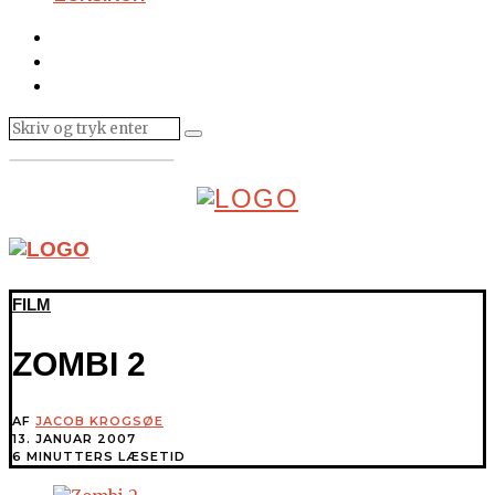
FILM
ZOMBI 2
AF
JACOB KROGSØE
13. JANUAR 2007
6 MINUTTERS LÆSETID