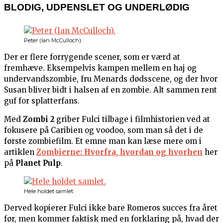
BLODIG, UDPENSLET OG UNDERLØDIG
Peter (Ian McCulloch).
Der er flere forrygende scener, som er værd at
fremhæve. Eksempelvis kampen mellem en haj og
undervandszombie, fru Menards dødsscene, og der hvor
Susan bliver bidt i halsen af en zombie. Alt sammen rent
guf for splatterfans.
Med
Zombi 2
griber Fulci tilbage i filmhistorien ved at
fokusere på Caribien og voodoo, som man så det i de
første zombiefilm. Et emne man kan læse mere om i
artiklen
Zombierne: Hvorfra, hvordan og hvorhen
her
på
Planet Pulp
.
Hele holdet samlet.
Derved kopierer Fulci ikke bare Romeros succes fra året
før, men kommer faktisk med en forklaring på, hvad der