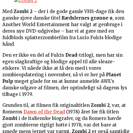
Med
Zombi 2
– der i de gode gamle VHS-dage fik den
ganske sjove danske titel
Rædslernes grønne ø
, som
Another World Entertainment har valgt at genbruge i
deres nye DVD-udgivelse – har vi at gøre med en
fuldblods splatterzombiefilm fra Lucio Fulcis blodige
hånd.
Den er ikke en del af Fulcis
Dead
-trilogi, men har sin
egen slagkraftige og blodige appel til alle sleaze-
elskere. Vi nåede ikke at få den med i vores
zombieopdatering i november, så vi er her på
Planet
Pulp
meget glade for nu at kunne anmelde AWE’s
danske udgave af filmen, der oprindeligt så dagens lys
tilbage i 1979.
Grunden til, at filmen fik originaltitlen
Zombi 2
, var, at
Romeros
Dawn of the Dead
(1978) året før fik titlen
Zombi
i de italienske biografer, og da Romero havde
gjort zombierne rigtigt hotte i 1978, var det bare at
smede mens jernet var varmt.
Zombi 2
er også samtidig