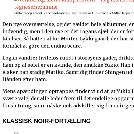
Velkoreograferet kampsekvens – læg mærke til hvordan Miller leger
Den nye oversættelse, og det gælder hele albummet, 
indvendig, men i den nye er det Logans sjæl, der er fo
følelser. Så hatten af for Morten Lykkegaard, der har s
formået at gøre den endnu bedre.
Logan vandrer hvileløs rundt i storbyens gader, drikke
ham op af sølet er en kvinde, den smukke Yukio. Han in
elsker han stadig Mariko. Samtidig finder Shingen ud a
Hånden efter ham.
Mens spændingen optrappes finder vi ud af, at Yukio i
svære valg, der alle leder frem til det endelige opgør m
fin slutning, som måske nok adskiller sig fra noir-ge
KLASSISK NOIR-FORTÆLLING