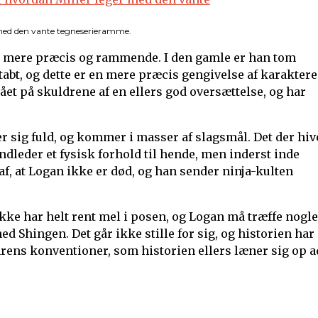
 med den vante tegneserieramme.
er mere præcis og rammende. I den gamle er han tom
rtabt, og dette er en mere præcis gengivelse af karakter
tået på skuldrene af en ellers god oversættelse, og har
r sig fuld, og kommer i masser af slagsmål. Det der hiv
dleder et fysisk forhold til hende, men inderst inde
f, at Logan ikke er død, og han sender ninja-kulten
kke har helt rent mel i posen, og Logan må træffe nogle
ed Shingen. Det går ikke stille for sig, og historien har
nrens konventioner, som historien ellers læner sig op a