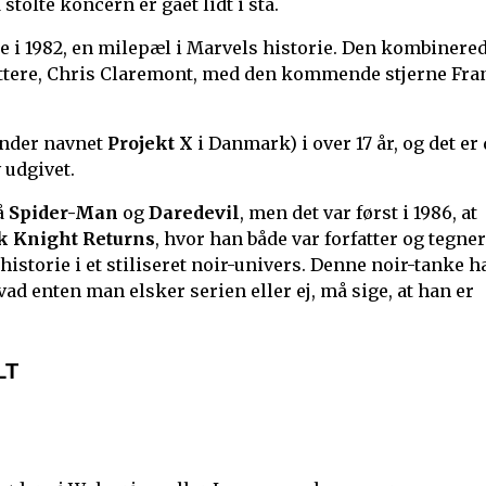
stolte koncern er gået lidt i stå.
e i 1982, en milepæl i Marvels historie. Den kombinere
fattere, Chris Claremont, med den kommende stjerne Fra
under navnet
Projekt X
i Danmark) i over 17 år, og det er
 udgivet.
å
Spider-Man
og
Daredevil
, men det var først i 1986, at
k Knight Returns
, hvor han både var forfatter og tegner
storie i et stiliseret noir-univers. Denne noir-tanke h
vad enten man elsker serien eller ej, må sige, at han er
LT