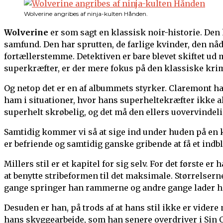
Wolverine angribes af ninja-kulten Hånden.
Wolverine
er som sagt en klassisk noir-historie. Den
samfund. Den har sprutten, de farlige kvinder, den nå
fortællerstemme. Detektiven er bare blevet skiftet ud
superkræfter, er der mere fokus på den klassiske krim
Og netop det er en af albummets styrker. Claremont ha
ham i situationer, hvor hans superheltekræfter ikke al
superhelt skrøbelig, og det må den ellers uovervindel
Samtidig kommer vi så at sige ind under huden på en 
er befriende og samtidig ganske gribende at få et ind
Millers stil er et kapitel for sig selv. For det første e
at benytte stribeformen til det maksimale. Størrelserne
gange springer han rammerne og andre gange lader han
Desuden er han, på trods af at hans stil ikke er videre 
hans skyggearbejde, som han senere overdriver i Sin Ci