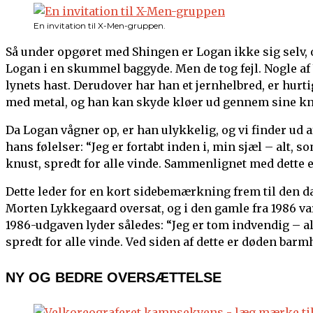
En invitation til X-Men-gruppen.
Så under opgøret med Shingen er Logan ikke sig selv, o
Logan i en skummel baggyde. Men de tog fejl. Nogle af
lynets hast. Derudover har han et jernhelbred, er hurti
med metal, og han kan skyde kløer ud gennem sine kn
Da Logan vågner op, er han ulykkelig, og vi finder ud af
hans følelser: “Jeg er fortabt inden i, min sjæl – alt, s
knust, spredt for alle vinde. Sammenlignet med dette 
Dette leder for en kort sidebemærkning frem til den d
Morten Lykkegaard oversat, og i den gamle fra 1986 v
1986-udgaven lyder således: “Jeg er tom indvendig – alt
spredt for alle vinde. Ved siden af dette er døden barmh
NY OG BEDRE OVERSÆTTELSE