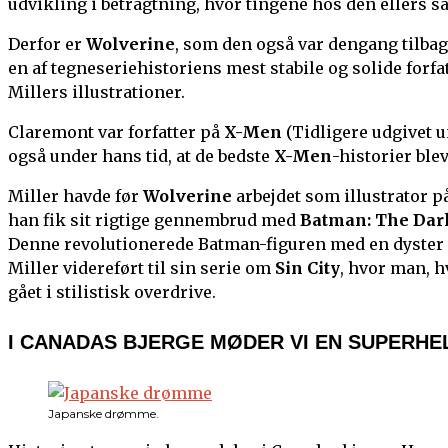
udvikling i betragtning, hvor tingene hos den ellers så 
Derfor er
Wolverine
, som den også var dengang tilbag
en af tegneseriehistoriens mest stabile og solide for
Millers illustrationer.
Claremont var forfatter på
X-Men
(Tidligere udgivet 
også under hans tid, at de bedste
X-Men
-historier blev
Miller havde før
Wolverine
arbejdet som illustrator p
han fik sit rigtige gennembrud med
Batman: The Dar
Denne revolutionerede Batman-figuren med en dyster hi
Miller videreført til sin serie om
Sin City
, hvor man, h
gået i stilistisk overdrive.
I CANADAS BJERGE MØDER VI EN SUPERHE
Japanske drømme.