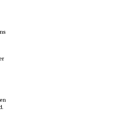
ens
er
 en
d.