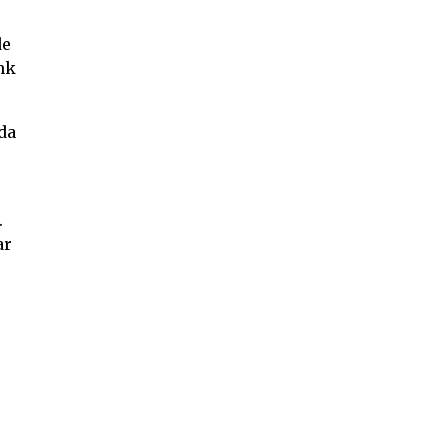
de
nk
 da
.
ar