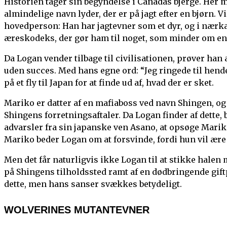
Historien tager sin begyndelse i Canadas bjerge. Her
almindelige navn lyder, der er på jagt efter en bjørn. V
hovedperson: Han har jagtevner som et dyr, og i nær
æreskodeks, der gør ham til noget, som minder om e
Da Logan vender tilbage til civilisationen, prøver ha
uden succes. Med hans egne ord: “Jeg ringede til hend
på et fly til Japan for at finde ud af, hvad der er sket.
Mariko er datter af en mafiaboss ved navn Shingen, og 
Shingens forretningsaftaler. Da Logan finder af dette, b
advarsler fra sin japanske ven Asano, at opsøge Mar
Mariko beder Logan om at forsvinde, fordi hun vil ære 
Men det får naturligvis ikke Logan til at stikke hale
på Shingens tilholdssted ramt af en dødbringende gift
dette, men hans sanser svækkes betydeligt.
WOLVERINES MUTANTEVNER