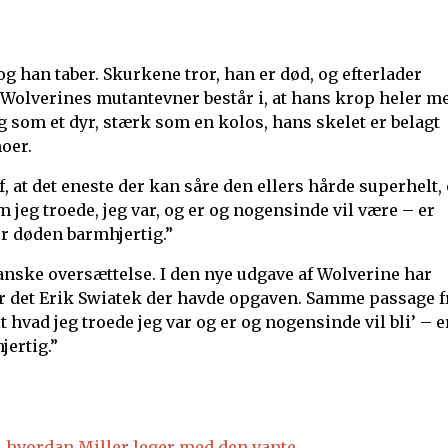
g han taber. Skurkene tror, han er død, og efterlader
 Wolverines mutantevner består i, at hans krop heler m
g som et dyr, stærk som en kolos, hans skelet er belagt
oer.
, at det eneste der kan såre den ellers hårde superhelt, 
om jeg troede, jeg var, og er og nogensinde vil være – er
er døden barmhjertig.”
anske oversættelse. I den nye udgave af Wolverine har
ar det Erik Swiatek der havde opgaven. Samme passage f
 hvad jeg troede jeg var og er og nogensinde vil bli’ – e
jertig.”