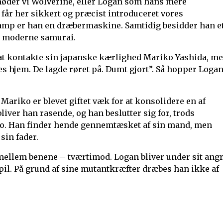
 møder vi Wolverine, eller Logan som hans mere
i får her sikkert og præcist introduceret vores
kamp er han en dræbermaskine. Samtidig besidder han e
n moderne samurai.
n at kontakte sin japanske kærlighed Mariko Yashida, m
es hjem. De lagde røret på. Dumt gjort”. Så hopper Loga
Mariko er blevet giftet væk for at konsolidere en af
liver han rasende, og han beslutter sig for, trods
iko. Han finder hende gennemtæsket af sin mand, men
sin fader.
n mellem benene – tværtimod. Logan bliver under sit ang
pil. På grund af sine mutantkræfter dræbes han ikke af