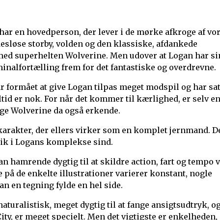
 har en hovedperson, der lever i de mørke afkroge af vo
desløse storby, volden og den klassiske, afdankede
 med superhelten Wolverine. Men udover at Logan har si
inalfortælling frem for det fantastiske og overdrevne.
r formået at give Logan tilpas meget modspil og har sa
tid er nok. For når det kommer til kærlighed, er selv e
ige Wolverine da også erkende.
karakter, der ellers virker som en komplet jernmand. D
blik i Logans komplekse sind.
r han hamrende dygtig til at skildre action, fart og tempo 
 på de enkelte illustrationer varierer konstant, nogle
 en tegning fylde en hel side.
naturalistisk, meget dygtig til at fange ansigtsudtryk, o
ty, er meget specielt. Men det vigtigste er enkelheden,