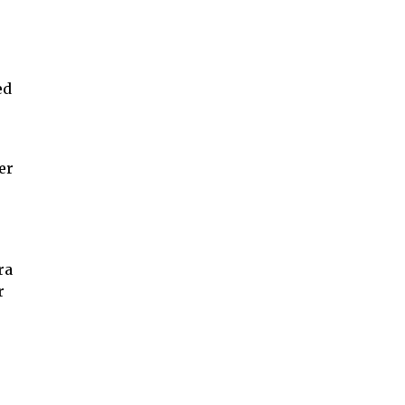
ed
er
ra
r