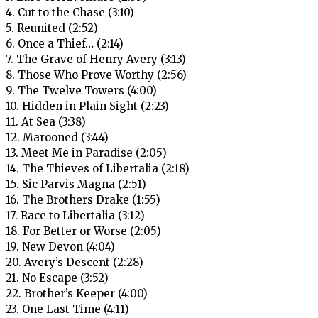
4. Cut to the Chase (3:10)
5. Reunited (2:52)
6. Once a Thief… (2:14)
7. The Grave of Henry Avery (3:13)
8. Those Who Prove Worthy (2:56)
9. The Twelve Towers (4:00)
10. Hidden in Plain Sight (2:23)
11. At Sea (3:38)
12. Marooned (3:44)
13. Meet Me in Paradise (2:05)
14. The Thieves of Libertalia (2:18)
15. Sic Parvis Magna (2:51)
16. The Brothers Drake (1:55)
17. Race to Libertalia (3:12)
18. For Better or Worse (2:05)
19. New Devon (4:04)
20. Avery’s Descent (2:28)
21. No Escape (3:52)
22. Brother’s Keeper (4:00)
23. One Last Time (4:11)