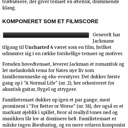
træblæsere, der giver temaet en æterisk, drømmende
klang.
KOMPONERET SOM ET FILMSCORE
Generelt har
Jackmans
tilgang til
Uncharted 4
været som en film, hvilket
udmønter sig i en række forskellige temaer og motiver.
Foruden hovedtemaet, leverer Jackman et romantisk og
let melankolsk tema for Nates nye liv som
familiemenneske og eks-eventyrer. Det dukker første
gang op i “A Normal Life” (nr. 2), her orkestreret for
akustisk guitar, flygel og strygere.
Familietemaet dukker op igen et par gange, mest
prominent i “For Better or Worse” (nr. 18), der også er et
markant øjeblik i spillet, hvor al reallyd tones ned og
musikken får lov at dominere helt. Familietemaet er
måske ingen åbenbaring, og en mere erfaren komponist