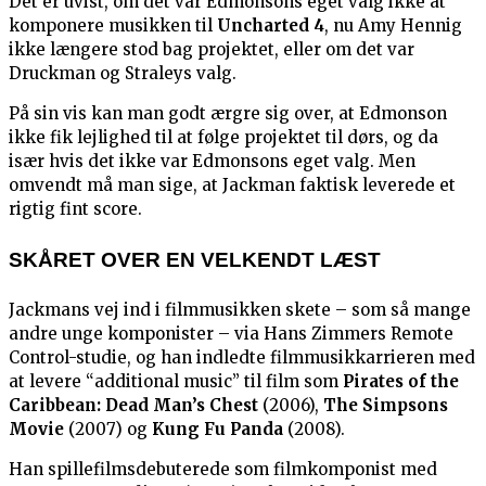
Det er uvist, om det var Edmonsons eget valg ikke at
komponere musikken til
Uncharted 4
, nu Amy Hennig
ikke længere stod bag projektet, eller om det var
Druckman og Straleys valg.
På sin vis kan man godt ærgre sig over, at Edmonson
ikke fik lejlighed til at følge projektet til dørs, og da
især hvis det ikke var Edmonsons eget valg. Men
omvendt må man sige, at Jackman faktisk leverede et
rigtig fint score.
SKÅRET OVER EN VELKENDT LÆST
Jackmans vej ind i filmmusikken skete – som så mange
andre unge komponister – via Hans Zimmers Remote
Control-studie, og han indledte filmmusikkarrieren med
at levere “additional music” til film som
Pirates of the
Caribbean: Dead Man’s Chest
(2006),
The Simpsons
Movie
(2007) og
Kung Fu Panda
(2008).
Han spillefilmsdebuterede som filmkomponist med