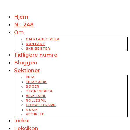
Hjem
Nr. 248
Om
OM PLANET PULP
KONTAKT
SKRIBENTER
Tidligere numre
Bloggen
Sektioner
FILM
FILMMUSIK
BØGER
TEGNESERIER
BRÆTSPIL
ROLLESPIL
COMPUTERSPIL
MUSIK
ARTIKLER
Index
Leksikon