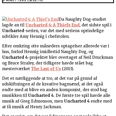
5 MINUTTERS LÆSETID
Da Naughty Dog-studiet
lagde an til
Uncharted 4: A Thiefs End
, det sidste spil i
Uncharted
-serien, var det med seriens oprindelige
udvikler Amy Hennig i chefstolen.
Efter omkring otte måneders optagelser allerede var i
hus, forlod Hennig imidlertid Naughty Dog, og
Uncharted 4
-projektet blev overtaget af Neil Druckman
og Bruce Straley, der tidligere havde stået bag
mesterværket
The Last of Us
(2013).
Det er nærliggende at tro, at det var på grund af
udskiftningen af de kreative bagmænd, at det også
endte med at blive en anden komponist, der stod bag
musikken til
Uncharted 4
. De første tre spil havde alle
musik af Greg Edmonson, men
Uncharted 4
endte med
at få musik af Henry Jackman.