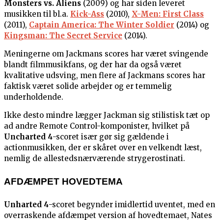
Monsters vs. Aliens
(2009) og har siden leveret
musikken til bl.a.
Kick-Ass
(2010),
X-Men: First Class
(2011),
Captain America: The Winter Soldier
(2014) og
Kingsman: The Secret Service
(2014).
Meningerne om Jackmans scores har været svingende
blandt filmmusikfans, og der har da også været
kvalitative udsving, men flere af Jackmans scores har
faktisk været solide arbejder og er temmelig
underholdende.
Ikke desto mindre lægger Jackman sig stilistisk tæt op
ad andre Remote Control-komponister, hvilket på
Uncharted 4
-scoret især gør sig gældende i
actionmusikken, der er skåret over en velkendt læst,
nemlig de allestedsnærværende strygerostinati.
AFDÆMPET HOVEDTEMA
Unharted 4
-scoret begynder imidlertid uventet, med en
overraskende afdæmpet version af hovedtemaet, Nates