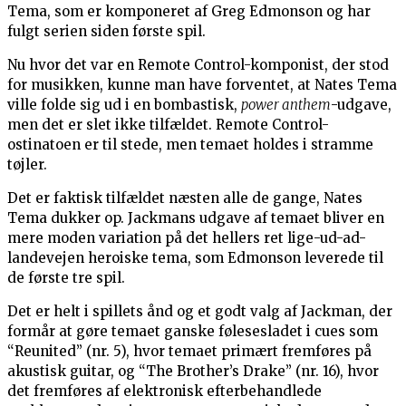
Tema, som er komponeret af Greg Edmonson og har
fulgt serien siden første spil.
Nu hvor det var en Remote Control-komponist, der stod
for musikken, kunne man have forventet, at Nates Tema
ville folde sig ud i en bombastisk,
power anthem
-udgave,
men det er slet ikke tilfældet. Remote Control-
ostinatoen er til stede, men temaet holdes i stramme
tøjler.
Det er faktisk tilfældet næsten alle de gange, Nates
Tema dukker op. Jackmans udgave af temaet bliver en
mere moden variation på det hellers ret lige-ud-ad-
landevejen heroiske tema, som Edmonson leverede til
de første tre spil.
Det er helt i spillets ånd og et godt valg af Jackman, der
formår at gøre temaet ganske følesesladet i cues som
“Reunited” (nr. 5), hvor temaet primært fremføres på
akustisk guitar, og “The Brother’s Drake” (nr. 16), hvor
det fremføres af elektronisk efterbehandlede