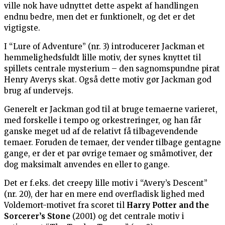
ville nok have udnyttet dette aspekt af handlingen
endnu bedre, men det er funktionelt, og det er det
vigtigste.
I “Lure of Adventure” (nr. 3) introducerer Jackman et
hemmelighedsfuldt lille motiv, der synes knyttet til
spillets centrale mysterium – den sagnomspundne pirat
Henry Averys skat. Også dette motiv gør Jackman god
brug af undervejs.
Generelt er Jackman god til at bruge temaerne varieret,
med forskelle i tempo og orkestreringer, og han får
ganske meget ud af de relativt få tilbagevendende
temaer. Foruden de temaer, der vender tilbage gentagne
gange, er der et par øvrige temaer og småmotiver, der
dog maksimalt anvendes en eller to gange.
Det er f.eks. det creepy lille motiv i “Avery’s Descent”
(nr. 20), der har en mere end overfladisk lighed med
Voldemort-motivet fra scoret til
Harry Potter and the
Sorcerer’s Stone
(2001) og det centrale motiv i