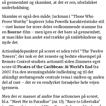
så gennemført og skamløst, at det er ren, uforfalsket
underholdning.
Skamløs er også den måde, Jackman i “Those Who
Prove Worthy” kopierer John Powells karakteristiske stil
– cuet kunne for store deles vedkommende stamme fra
en
Bourne
-film – men igen er det bare så gennemført,
at man ikke kan andet end trække på smilebåndene og
nyde det.
Actionhøjdepunktet på scoret er uden tvivl “The Twelve
Towers”, der nok er det reneste og bedste eksempel på
Remote Control-studiets actionstil siden Zimmers eget
score til
Pirates of the Caribbean: At World’s End
fra
2007. Fra den stemningsfulde indledning og til det
afsindigt ørehængende centrale tema i midten og anden
del af cuet – det er en rendyrket fornøjelse hele vejen
igennem.
Men der er masser af andre fine actioncues på scoret,
bl.a. “Meet Me in Paradise” (nr. 13), “Race to Libertalia”