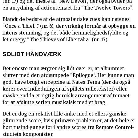
(nr. 17) og det meste af “New Devon”, der også byder på
en antydning af actiontemaet fra “The Twelve Towers”.
Blandt de bedste af de atmosfæriske cues kan nævnes
“Once a Thief…” (nr. 6), der virkelig formår at opbygge en
intens stemning, og det både hemmelighedsfyldte og
let creepy “The Thieves of Libertalia” (nr. 17).
SOLIDT HÅNDVÆRK
Det eneste man ærgrer sig lidt over er, at albummet
slutter med den afdæmpede “Epilogue”. Her kunne man
godt have brugt en reprise af Nates Tema (der da også
kører over indledningen af spillets rulletekster) eller
måske endda et rigtig heroisk arrangement af temaet
for at afslutte serien musikalsk med et brag.
Det er dog en relativt lille anke mod et ellers ganske
glimrende score, hvis primære problem er, at det hele er
hørt tusind gange før i andre scores fra Remote Control-
studiets komponister.