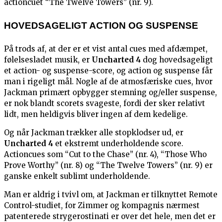
actioncuet “The Twelve Towers” (nr. 9).
HOVEDSAGELIGT ACTION OG SUSPENSE
På trods af, at der er et vist antal cues med afdæmpet,
følelsesladet musik, er
Uncharted 4
dog hovedsageligt
et action- og suspense-score, og action og suspense får
man i rigeligt mål. Nogle af de atmosfæriske cues, hvor
Jackman primært opbygger stemning og/eller suspense,
er nok blandt scorets svageste, fordi der sker relativt
lidt, men heldigvis bliver ingen af dem kedelige.
Og når Jackman trækker alle stopklodser ud, er
Uncharted 4
et ekstremt underholdende score.
Actioncues som “Cut to the Chase” (nr. 4), “Those Who
Prove Worthy” (nr. 8) og “The Twelve Towers” (nr. 9) er
ganske enkelt sublimt underholdende.
Man er aldrig i tvivl om, at Jackman er tilknyttet Remote
Control-studiet, for Zimmer og kompagnis nærmest
patenterede strygerostinati er over det hele, men det er