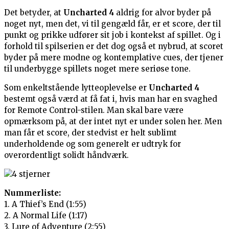
Det betyder, at
Uncharted 4
aldrig for alvor byder på
noget nyt, men det, vi til gengæld får, er et score, der til
punkt og prikke udfører sit job i kontekst af spillet. Og i
forhold til spilserien er det dog også et nybrud, at scoret
byder på mere modne og kontemplative cues, der tjener
til underbygge spillets noget mere seriøse tone.
Som enkeltstående lytteoplevelse er
Uncharted 4
bestemt også værd at få fat i, hvis man har en svaghed
for Remote Control-stilen. Man skal bare være
opmærksom på, at der intet nyt er under solen her. Men
man får et score, der stedvist er helt sublimt
underholdende og som generelt er udtryk for
overordentligt solidt håndværk.
Nummerliste:
1. A Thief’s End (1:55)
2. A Normal Life (1:17)
3. Lure of Adventure (2:55)