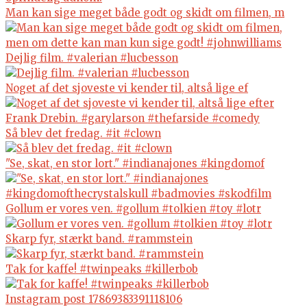
Man kan sige meget både godt og skidt om filmen, m
Dejlig film. #valerian #lucbesson
Noget af det sjoveste vi kender til, altså lige ef
Så blev det fredag. #it #clown
"Se, skat, en stor lort." #indianajones #kingdomof
Gollum er vores ven. #gollum #tolkien #toy #lotr
Skarp fyr, stærkt band. #rammstein
Tak for kaffe! #twinpeaks #killerbob
Instagram post 17869383391118106