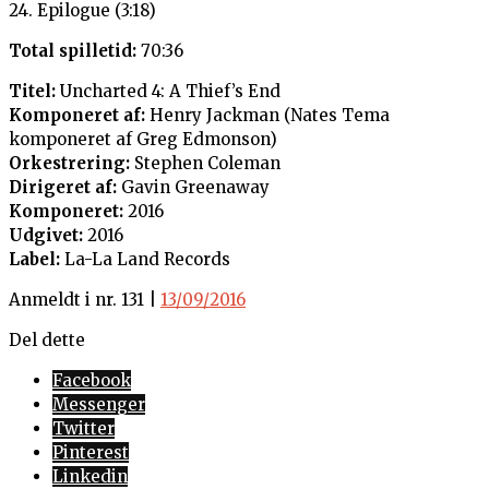
24. Epilogue (3:18)
Total spilletid:
70:36
Titel:
Uncharted 4: A Thief’s End
Komponeret af:
Henry Jackman (Nates Tema
komponeret af Greg Edmonson)
Orkestrering:
Stephen Coleman
Dirigeret af:
Gavin Greenaway
Komponeret:
2016
Udgivet:
2016
Label:
La-La Land Records
Anmeldt i nr. 131 |
13/09/2016
Del dette
Facebook
Messenger
Twitter
Pinterest
Linkedin