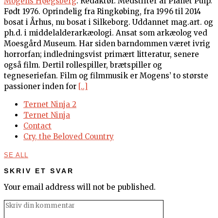
Mogens Høegsberg
. Redaktør. Medstifter af Planet Pulp.
Født 1976. Oprindelig fra Ringkøbing, fra 1996 til 2014
bosat i Århus, nu bosat i Silkeborg. Uddannet mag.art. og
ph.d. i middelalderarkæologi. Ansat som arkæolog ved
Moesgård Museum. Har siden barndommen været ivrig
horrorfan; indledningsvist primært litteratur, senere
også film. Dertil rollespiller, brætspiller og
tegneseriefan. Film og filmmusik er Mogens’ to største
passioner inden for
[..]
Ternet Ninja 2
Ternet Ninja
Contact
Cry, the Beloved Country
SE ALL
SKRIV ET SVAR
Your email address will not be published.