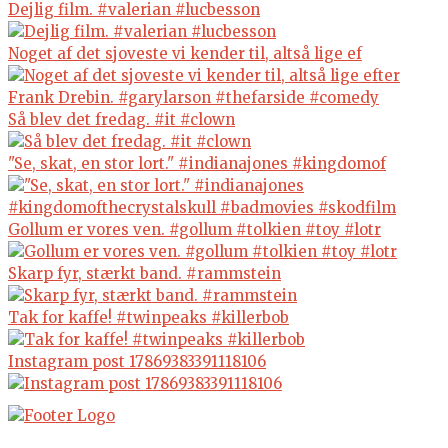
Dejlig film. #valerian #lucbesson
Noget af det sjoveste vi kender til, altså lige ef
Så blev det fredag. #it #clown
"Se, skat, en stor lort." #indianajones #kingdomof
Gollum er vores ven. #gollum #tolkien #toy #lotr
Skarp fyr, stærkt band. #rammstein
Tak for kaffe! #twinpeaks #killerbob
Instagram post 17869383391118106