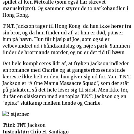
spillet af Ken Metcalfe (som også har skrevet
manuskriptet). Og sammen styrer de to narkohandlen i
Hong Kong.
T.N.T. Jackson tager til Hong Kong, da hun ikke hører fra
sin bror, og da hun finder ud af, at han er død, pønser
hun på hævn. Hun får hjælp af Joe, som også er
velbevandret ud i håndkantslag og høje spark. Sammen
finder de brormands morder, og nu er det tid til hævn.
Det hele kompliceres lidt af, at frøken Jackson indleder
en romance med Charlie og at gangsterbossens stride
kæreste ikke helt er den, hun giver sig ud for. Men T.N.T.
Jackson er “A One Mama Massacre Squad”, som der står
på plakaten, så det hele løser sig til sidst. Men ikke før,
du får en slåskamp med en topløs T.N.T. Jackson og en
“episk” slutkamp mellem hende og Charlie.
Titel:
TNT Jackson
Instruktør:
Cirio H. Santiago