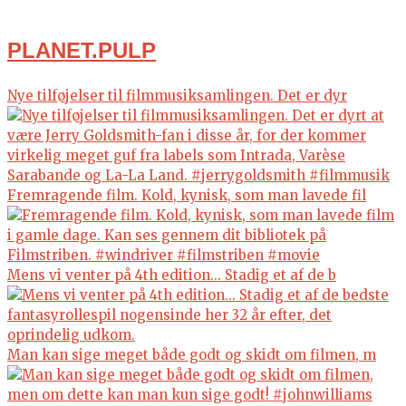
PLANET.PULP
Nye tilføjelser til filmmusiksamlingen. Det er dyr
Fremragende film. Kold, kynisk, som man lavede fil
Mens vi venter på 4th edition... Stadig et af de b
Man kan sige meget både godt og skidt om filmen, m