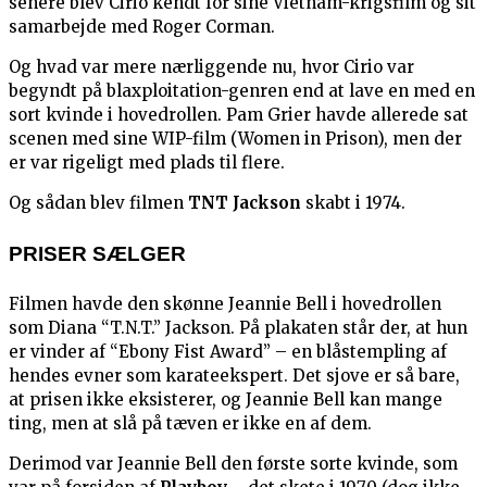
senere blev Cirio kendt for sine Vietnam-krigsfilm og sit
samarbejde med Roger Corman.
Og hvad var mere nærliggende nu, hvor Cirio var
begyndt på blaxploitation-genren end at lave en med en
sort kvinde i hovedrollen. Pam Grier havde allerede sat
scenen med sine WIP-film (Women in Prison), men der
er var rigeligt med plads til flere.
Og sådan blev filmen
TNT Jackson
skabt i 1974.
PRISER SÆLGER
Filmen havde den skønne Jeannie Bell i hovedrollen
som Diana “T.N.T.” Jackson. På plakaten står der, at hun
er vinder af “Ebony Fist Award” – en blåstempling af
hendes evner som karateekspert. Det sjove er så bare,
at prisen ikke eksisterer, og Jeannie Bell kan mange
ting, men at slå på tæven er ikke en af dem.
Derimod var Jeannie Bell den første sorte kvinde, som