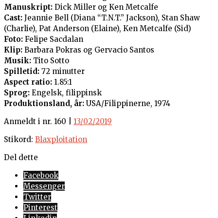
Manuskript:
Dick Miller og Ken Metcalfe
Cast:
Jeannie Bell (Diana “T.N.T.” Jackson), Stan Shaw
(Charlie), Pat Anderson (Elaine), Ken Metcalfe (Sid)
Foto:
Felipe Sacdalan
Klip:
Barbara Pokras og Gervacio Santos
Musik:
Tito Sotto
Spilletid:
72 minutter
Aspect ratio:
1.85:1
Sprog:
Engelsk, filippinsk
Produktionsland, år:
USA/Filippinerne, 1974
Anmeldt i nr. 160 |
13/02/2019
Stikord:
Blaxploitation
Del dette
Facebook
Messenger
Twitter
Pinterest