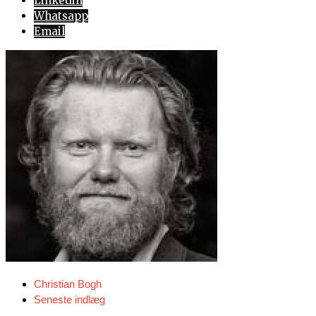
Linkedin
Whatsapp
Email
Christian Bogh
Seneste indlæg