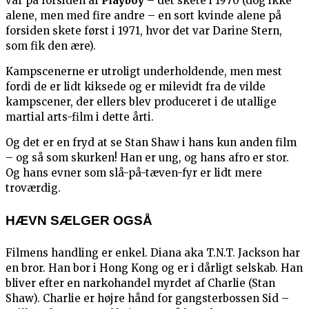
var på forsiden af
Playboy
– det skete i 1970 (dog ikke
alene, men med fire andre – en sort kvinde alene på
forsiden skete først i 1971, hvor det var Darine Stern,
som fik den ære).
Kampscenerne er utroligt underholdende, men mest
fordi de er lidt kiksede og er milevidt fra de vilde
kampscener, der ellers blev produceret i de utallige
martial arts-film i dette årti.
Og det er en fryd at se Stan Shaw i hans kun anden film
– og så som skurken! Han er ung, og hans afro er stor.
Og hans evner som slå-på-tæven-fyr er lidt mere
troværdig.
HÆVN SÆLGER OGSÅ
Filmens handling er enkel. Diana aka T.N.T. Jackson har
en bror. Han bor i Hong Kong og er i dårligt selskab. Han
bliver efter en narkohandel myrdet af Charlie (Stan
Shaw). Charlie er højre hånd for gangsterbossen Sid –