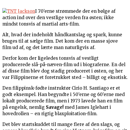
I 70’erne strømmede der en bølge af
action ind over den vestlige verden fra østen; ikke
mindst tonsvis af martial arts-film.
Alt, hvad der indeholdt håndkantslag og spark, kunne
bruges til at sælge film. Det kom der en masse sjove
film ud af, og det lærte man naturligvis af.
Derfor kom der ligeledes tonsvis af vestligt
producerede slå-på-næven-film ud i biograferne. En del
af disse film blev dog stadig produceret i østen, og her
var Filippinerne et foretrukket sted – billigt og eksotisk.
Den filippinsk-fødte instruktør Cirio H. Santiago er et
godt eksempel. Han begyndte i 50’erne og 60’erne med
lokalt producerede film, men i 1973 lavede han en film
på engelsk, nemlig
Savage!
med James Iglehart i
hovedrollen – en rigtig blaxploitation-film.
Det blev startskuddet til mange flere af den slags, og