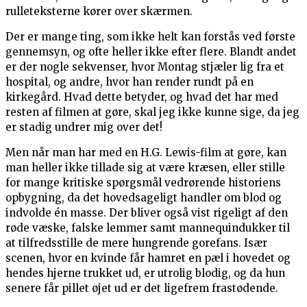
rulleteksterne kører over skærmen.
Der er mange ting, som ikke helt kan forstås ved første
gennemsyn, og ofte heller ikke efter flere. Blandt andet
er der nogle sekvenser, hvor Montag stjæler lig fra et
hospital, og andre, hvor han render rundt på en
kirkegård. Hvad dette betyder, og hvad det har med
resten af filmen at gøre, skal jeg ikke kunne sige, da jeg
er stadig undrer mig over det!
Men når man har med en H.G. Lewis-film at gøre, kan
man heller ikke tillade sig at være kræsen, eller stille
for mange kritiske spørgsmål vedrørende historiens
opbygning, da det hovedsageligt handler om blod og
indvolde én masse. Der bliver også vist rigeligt af den
røde væske, falske lemmer samt mannequindukker til
at tilfredsstille de mere hungrende gorefans. Især
scenen, hvor en kvinde får hamret en pæl i hovedet og
hendes hjerne trukket ud, er utrolig blodig, og da hun
senere får pillet øjet ud er det ligefrem frastødende.