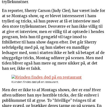
tryllekunstner.
En reporter, Sherry Carson (Judy Cler), har været inde for
at se Montags show, og er blevet interesseret i hans
trylleri og tricks, så hun prøver at få et interview med
den store tryllekunstner. Desværre er han ikke villig til
at give et interview, men er villig til at optræde i hendes
program, hvis hun til gengæld vil tage imod to
fribilletter til hans show dagen efter. Det går Sherry
selvfølgelig med på, og hun slæber en mandlige
ledsager med, som i starten ikke er helt så betaget af de
uhyggelige tricks, Montag udfører på scenen. Men med
tiden bliver også han mere og mere sikker på, at det
han ser, ikke er falsk.
Kvinden findes død på en restaurant.
Men der er ikke to af Montags shows, der er ens! Hver
aften udfører han nye horrible tricks, der får enhver i
publikummet til at gyse. To “frivillige” tvinges til at
sluge sværd, og brækker deres tarme op på scenen. En