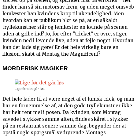
slæber op på scenen, og spænder fast på en briks – her
finder han så sin motorsav frem, og uden meget omsvøb
lemlæster han kvindens krop til ukendelighed. Men
hvordan kan et publikum blot se på, at en såkaldt
tryllekunstner står og lemlæster en kvinde på scenen
uden at gribe ind? Jo, for efter “tricket” er ovre, stiger
kvinden ned i levende live, uden at fejle noget! Hvordan
kan det lade sig gøre? Er det hele virkelig bare en
illusion, skabt af Montag the Magnificent?
MORDERISK MAGIKER
Lige før det går løs.
Det hele lader til at være noget af et lumsk trick, og man
har en fornemmelse af, at den gode tryllekunstner ikke
har helt rent mel i posen. Da kvinden, som Montag
savede i stykker samme aften, findes skåret i stykker
på en restaurant senere samme dag, begynder der at
opstå nogle spørgsmål vedrørende Montags