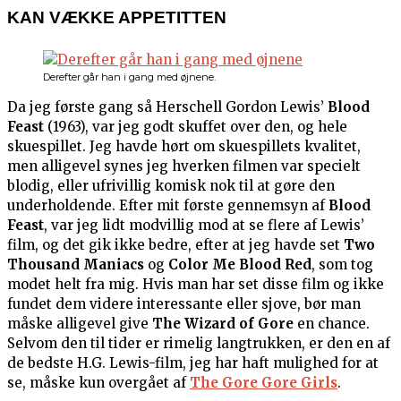
KAN VÆKKE APPETITTEN
Derefter går han i gang med øjnene.
Da jeg første gang så Herschell Gordon Lewis’
Blood
Feast
(1963), var jeg godt skuffet over den, og hele
skuespillet. Jeg havde hørt om skuespillets kvalitet,
men alligevel synes jeg hverken filmen var specielt
blodig, eller ufrivillig komisk nok til at gøre den
underholdende. Efter mit første gennemsyn af
Blood
Feast
, var jeg lidt modvillig mod at se flere af Lewis’
film, og det gik ikke bedre, efter at jeg havde set
Two
Thousand Maniacs
og
Color Me Blood Red
, som tog
modet helt fra mig. Hvis man har set disse film og ikke
fundet dem videre interessante eller sjove, bør man
måske alligevel give
The Wizard of Gore
en chance.
Selvom den til tider er rimelig langtrukken, er den en af
de bedste H.G. Lewis-film, jeg har haft mulighed for at
se, måske kun overgået af
The Gore Gore Girls
.