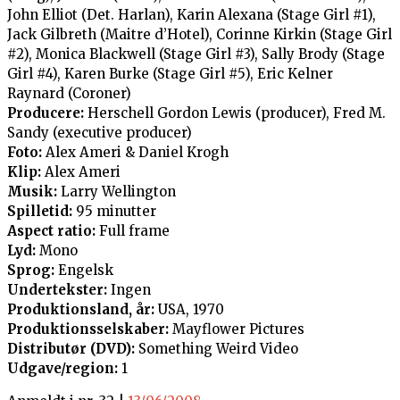
John Elliot (Det. Harlan), Karin Alexana (Stage Girl #1),
Jack Gilbreth (Maitre d’Hotel), Corinne Kirkin (Stage Girl
#2), Monica Blackwell (Stage Girl #3), Sally Brody (Stage
Girl #4), Karen Burke (Stage Girl #5), Eric Kelner
Raynard (Coroner)
Producere:
Herschell Gordon Lewis (producer), Fred M.
Sandy (executive producer)
Foto:
Alex Ameri & Daniel Krogh
Klip:
Alex Ameri
Musik:
Larry Wellington
Spilletid:
95 minutter
Aspect ratio:
Full frame
Lyd:
Mono
Sprog:
Engelsk
Undertekster:
Ingen
Produktionsland, år:
USA, 1970
Produktionsselskaber:
Mayflower Pictures
Distributør (DVD):
Something Weird Video
Udgave/region:
1