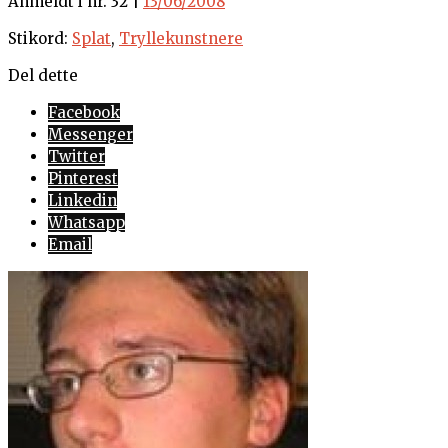
Anmeldt i nr. 32 |
13/06/2008
Stikord:
Splat
,
Tryllekunstnere
Del dette
Facebook
Messenger
Twitter
Pinterest
Linkedin
Whatsapp
Email