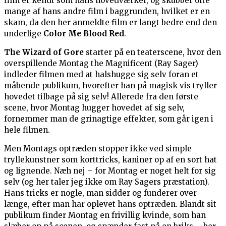
film er kendt som hans hovedværker, og skubber ofte
mange af hans andre film i baggrunden, hvilket er en
skam, da den her anmeldte film er langt bedre end den
underlige
Color Me Blood Red
.
The Wizard of Gore
starter på en teaterscene, hvor den
overspillende Montag the Magnificent (Ray Sager)
indleder filmen med at halshugge sig selv foran et
måbende publikum, hvorefter han på magisk vis tryller
hovedet tilbage på sig selv! Allerede fra den første
scene, hvor Montag hugger hovedet af sig selv,
fornemmer man de grinagtige effekter, som går igen i
hele filmen.
Men Montags optræden stopper ikke ved simple
tryllekunstner som korttricks, kaniner op af en sort hat
og lignende. Næh nej – for Montag er noget helt for sig
selv (og her taler jeg ikke om Ray Sagers præstation).
Hans tricks er nogle, man sidder og funderer over
længe, efter man har oplevet hans optræden. Blandt sit
publikum finder Montag en frivillig kvinde, som han