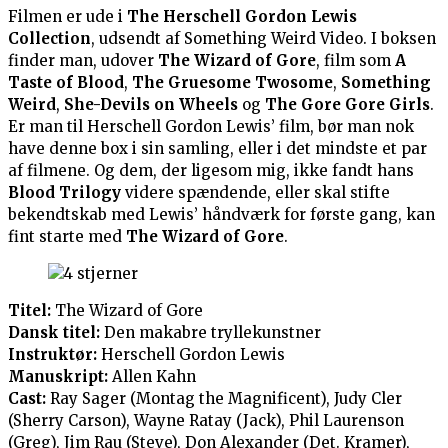
Filmen er ude i
The Herschell Gordon Lewis
Collection
, udsendt af Something Weird Video. I boksen
finder man, udover
The Wizard of Gore
, film som
A
Taste of Blood
,
The Gruesome Twosome
,
Something
Weird
,
She-Devils on Wheels
og
The Gore Gore Girls
.
Er man til Herschell Gordon Lewis’ film, bør man nok
have denne box i sin samling, eller i det mindste et par
af filmene. Og dem, der ligesom mig, ikke fandt hans
Blood Trilogy
videre spændende, eller skal stifte
bekendtskab med Lewis’ håndværk for første gang, kan
fint starte med
The Wizard of Gore
.
Titel:
The Wizard of Gore
Dansk titel:
Den makabre tryllekunstner
Instruktør:
Herschell Gordon Lewis
Manuskript:
Allen Kahn
Cast:
Ray Sager (Montag the Magnificent), Judy Cler
(Sherry Carson), Wayne Ratay (Jack), Phil Laurenson
(Greg), Jim Rau (Steve), Don Alexander (Det. Kramer),