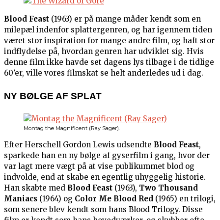
Blood Feast
(1963) er på mange måder kendt som en
milepæl indenfor splattergenren, og har igennem tiden
været stor inspiration for mange andre film, og haft stor
indflydelse på, hvordan genren har udviklet sig. Hvis
denne film ikke havde set dagens lys tilbage i de tidlige
60’er, ville vores filmskat se helt anderledes ud i dag.
NY BØLGE AF SPLAT
Montag the Magnificent (Ray Sager).
Efter Herschell Gordon Lewis udsendte
Blood Feast
,
sparkede han en ny bølge af gyserfilm i gang, hvor der
var lagt mere vægt på at vise publikummet blod og
indvolde, end at skabe en egentlig uhyggelig historie.
Han skabte med
Blood Feast
(1963),
Two Thousand
Maniacs
(1964) og
Color Me Blood Red
(1965) en trilogi,
som senere blev kendt som hans Blood Trilogy. Disse