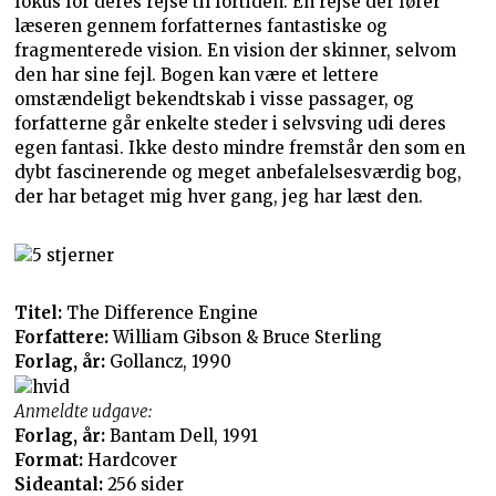
fokus for deres rejse til fortiden. En rejse der fører
læseren gennem forfatternes fantastiske og
fragmenterede vision. En vision der skinner, selvom
den har sine fejl. Bogen kan være et lettere
omstændeligt bekendtskab i visse passager, og
forfatterne går enkelte steder i selvsving udi deres
egen fantasi. Ikke desto mindre fremstår den som en
dybt fascinerende og meget anbefalelsesværdig bog,
der har betaget mig hver gang, jeg har læst den.
Titel:
The Difference Engine
Forfattere:
William Gibson & Bruce Sterling
Forlag, år:
Gollancz, 1990
Anmeldte udgave:
Forlag, år:
Bantam Dell, 1991
Format:
Hardcover
Sideantal:
256 sider