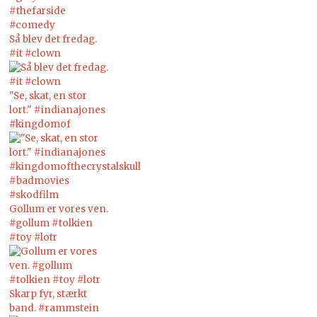
Så blev det fredag.
#it #clown
"Se, skat, en stor
lort." #indianajones
#kingdomof
Gollum er vores ven.
#gollum #tolkien
#toy #lotr
Skarp fyr, stærkt
band. #rammstein