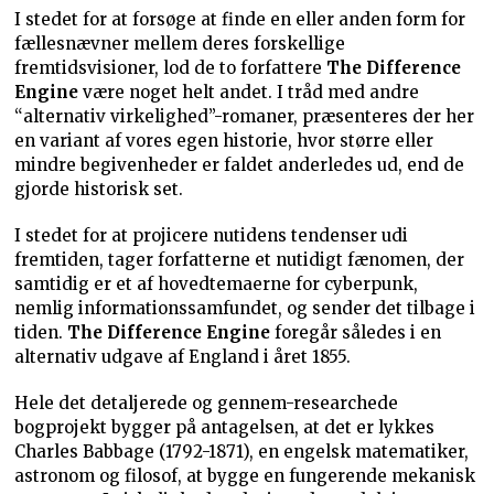
I stedet for at forsøge at finde en eller anden form for
fællesnævner mellem deres forskellige
fremtidsvisioner, lod de to forfattere
The Difference
Engine
være noget helt andet. I tråd med andre
“alternativ virkelighed”-romaner, præsenteres der her
en variant af vores egen historie, hvor større eller
mindre begivenheder er faldet anderledes ud, end de
gjorde historisk set.
I stedet for at projicere nutidens tendenser udi
fremtiden, tager forfatterne et nutidigt fænomen, der
samtidig er et af hovedtemaerne for cyberpunk,
nemlig informationssamfundet, og sender det tilbage i
tiden.
The Difference Engine
foregår således i en
alternativ udgave af England i året 1855.
Hele det detaljerede og gennem-researchede
bogprojekt bygger på antagelsen, at det er lykkes
Charles Babbage (1792-1871), en engelsk matematiker,
astronom og filosof, at bygge en fungerende mekanisk