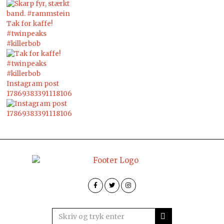
Tak for kaffe!
#twinpeaks
#killerbob
Instagram post
17869383391118106