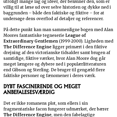
utroligt mange lag og idéer, der belønner den, som er
villig til at læse ud over selve historien og dykke ned i
baggrunden – både den faktiske og fiktive – for at
undersøge dens overflod af detaljer og referencer.
På dette punkt kan man sammenligne bogen med Alan
Moores fantastiske tegneserie
League of
Extraordinary Gentlemen
(1999-2000). Ligheden med
The Difference Engine
ligger primært i den fiktive
drejning af den victorianske tidsalder samt brugen af
samtidige, fiktive værker, hvor Alan Moore dog går
meget længere og dybere ned i populærlitteraturen
end Gibson og Sterling. De bruger til gengæld flere
faktiske personer og fænomener i deres værk.
DYBT FASCINERENDE OG MEGET
ANBEFALESESVÆRDIG
Det er ikke romanens plot, som ellers i sin
fragmentariske facon fungerer udmærket, der bærer
The Difference Engine
, men den fabelagtige