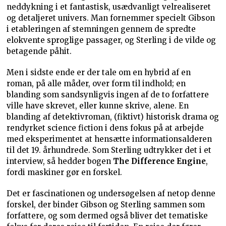
neddykning i et fantastisk, usædvanligt velrealiseret
og detaljeret univers. Man fornemmer specielt Gibson
i etableringen af stemningen gennem de spredte
elokvente sproglige passager, og Sterling i de vilde og
betagende påhit.
Men i sidste ende er der tale om en hybrid af en
roman, på alle måder, over form til indhold; en
blanding som sandsynligvis ingen af de to forfattere
ville have skrevet, eller kunne skrive, alene. En
blanding af detektivroman, (fiktivt) historisk drama og
rendyrket science fiction i dens fokus på at arbejde
med eksperimentet at hensætte informationsalderen
til det 19. århundrede. Som Sterling udtrykker det i et
interview, så hedder bogen
The Difference Engine
,
fordi maskiner gør en forskel.
Det er fascinationen og undersøgelsen af netop denne
forskel, der binder Gibson og Sterling sammen som
forfattere, og som dermed også bliver det tematiske