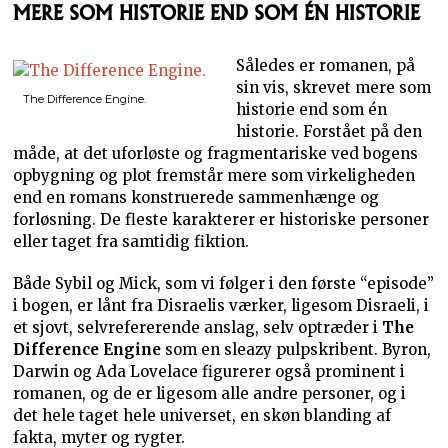
MERE SOM HISTORIE END SOM ÉN HISTORIE
Således er romanen, på
sin vis, skrevet mere som
The Difference Engine.
historie end som én
historie. Forstået på den
måde, at det uforløste og fragmentariske ved bogens
opbygning og plot fremstår mere som virkeligheden
end en romans konstruerede sammenhænge og
forløsning. De fleste karakterer er historiske personer
eller taget fra samtidig fiktion.
Både Sybil og Mick, som vi følger i den første “episode”
i bogen, er lånt fra Disraelis værker, ligesom Disraeli, i
et sjovt, selvrefererende anslag, selv optræder i
The
Difference Engine
som en sleazy pulpskribent. Byron,
Darwin og Ada Lovelace figurerer også prominent i
romanen, og de er ligesom alle andre personer, og i
det hele taget hele universet, en skøn blanding af
fakta, myter og rygter.