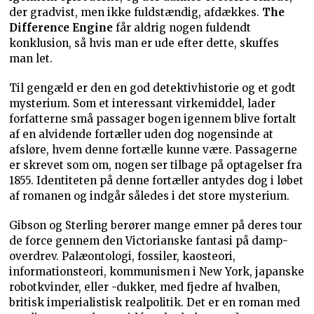
der gradvist, men ikke fuldstændig, afdækkes.
The
Difference Engine
får aldrig nogen fuldendt
konklusion, så hvis man er ude efter dette, skuffes
man let.
Til gengæld er den en god detektivhistorie og et godt
mysterium. Som et interessant virkemiddel, lader
forfatterne små passager bogen igennem blive fortalt
af en alvidende fortæller uden dog nogensinde at
afsløre, hvem denne fortælle kunne være. Passagerne
er skrevet som om, nogen ser tilbage på optagelser fra
1855. Identiteten på denne fortæller antydes dog i løbet
af romanen og indgår således i det store mysterium.
Gibson og Sterling berører mange emner på deres tour
de force gennem den Victorianske fantasi på damp-
overdrev. Palæontologi, fossiler, kaosteori,
informationsteori, kommunismen i New York, japanske
robotkvinder, eller -dukker, med fjedre af hvalben,
britisk imperialistisk realpolitik. Det er en roman med