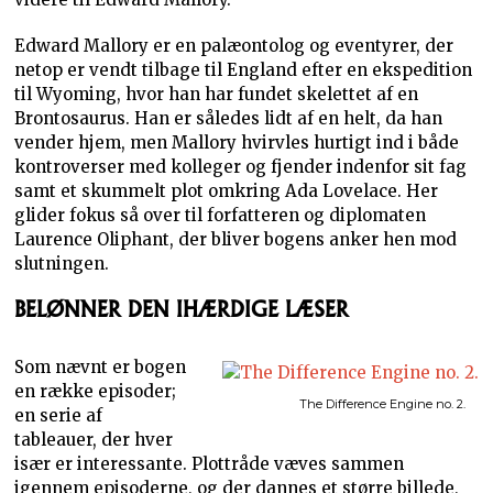
Edward Mallory er en palæontolog og eventyrer, der
netop er vendt tilbage til England efter en ekspedition
til Wyoming, hvor han har fundet skelettet af en
Brontosaurus. Han er således lidt af en helt, da han
vender hjem, men Mallory hvirvles hurtigt ind i både
kontroverser med kolleger og fjender indenfor sit fag
samt et skummelt plot omkring Ada Lovelace. Her
glider fokus så over til forfatteren og diplomaten
Laurence Oliphant, der bliver bogens anker hen mod
slutningen.
BELØNNER DEN IHÆRDIGE LÆSER
Som nævnt er bogen
en række episoder;
The Difference Engine no. 2.
en serie af
tableauer, der hver
især er interessante. Plottråde væves sammen
igennem episoderne, og der dannes et større billede,