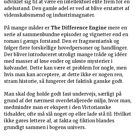
udviklet sig til at være en intellektuel elite frem for en
adelsstand. Den gamle adel er ved at blive erstattet af
videnskabsmænd og industrimagnater.
På mange måder er
The Difference Engine
mere en
serie af sammenbundne episoder og vignetter end en
roman i gængs forstand. Den er fragmentarisk og
følger flere forskellige hovedpersoner og handlinger.
Der bliver introduceret utroligt mange tråde og idéer
med masser af løse ender og uløste mysterier i
kølvandet. Dette kan være et problem for nogle, men
hvis man kan acceptere, at dette ikke er nogen ren,
stram historie, så fungerer det faktisk ganske godt.
Man skal dog holde godt fast undervejs, særligt på
grund af det nærmest overdetaljerede miljø, hvor man,
medmindre man er ekspert i den Victorianske
tidsalder, ofte må slå noget op eller lade stå til. Hvilket
ikke gøres lettere af, at fakta og fiktion blandes
grundigt sammen i bogens univers.