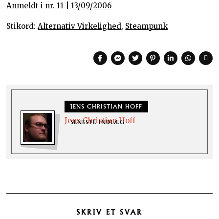
Anmeldt i nr. 11 |
13/09/2006
Stikord:
Alternativ Virkelighed
,
Steampunk
JENS CHRISTIAN HOFF
Jens Christian Hoff
SENESTE INDLÆG
SKRIV ET SVAR