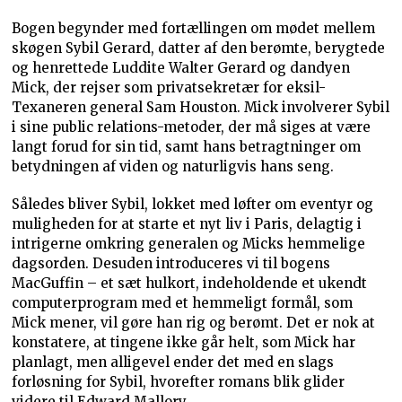
Bogen begynder med fortællingen om mødet mellem
skøgen Sybil Gerard, datter af den berømte, berygtede
og henrettede Luddite Walter Gerard og dandyen
Mick, der rejser som privatsekretær for eksil-
Texaneren general Sam Houston. Mick involverer Sybil
i sine public relations-metoder, der må siges at være
langt forud for sin tid, samt hans betragtninger om
betydningen af viden og naturligvis hans seng.
Således bliver Sybil, lokket med løfter om eventyr og
muligheden for at starte et nyt liv i Paris, delagtig i
intrigerne omkring generalen og Micks hemmelige
dagsorden. Desuden introduceres vi til bogens
MacGuffin – et sæt hulkort, indeholdende et ukendt
computerprogram med et hemmeligt formål, som
Mick mener, vil gøre han rig og berømt. Det er nok at
konstatere, at tingene ikke går helt, som Mick har
planlagt, men alligevel ender det med en slags
forløsning for Sybil, hvorefter romans blik glider
videre til Edward Mallory.