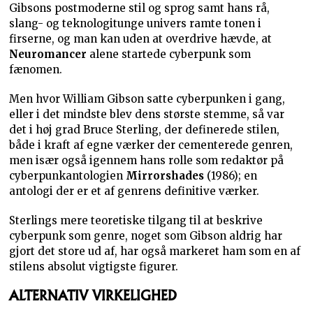
Gibsons postmoderne stil og sprog samt hans rå,
slang- og teknologitunge univers ramte tonen i
firserne, og man kan uden at overdrive hævde, at
Neuromancer
alene startede cyberpunk som
fænomen.
Men hvor William Gibson satte cyberpunken i gang,
eller i det mindste blev dens største stemme, så var
det i høj grad Bruce Sterling, der definerede stilen,
både i kraft af egne værker der cementerede genren,
men især også igennem hans rolle som redaktør på
cyberpunkantologien
Mirrorshades
(1986); en
antologi der er et af genrens definitive værker.
Sterlings mere teoretiske tilgang til at beskrive
cyberpunk som genre, noget som Gibson aldrig har
gjort det store ud af, har også markeret ham som en af
stilens absolut vigtigste figurer.
ALTERNATIV VIRKELIGHED