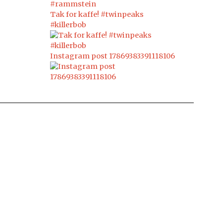
Tak for kaffe! #twinpeaks
#killerbob
Instagram post 17869383391118106