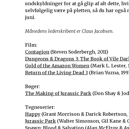
undskyldninger for at gå glip af alt dette, hv
selvfølgelig være på pletten, så du har også 
juni.
Månedens lederskribent er Claus Jacobsen.
Film:
Contagion
(Steven Soderbergh, 2011)
Dungeons & Dragons 3: The Book of Vile Da
Gold of the Amazon Women
(Mark L. Lester, 
Return of the Living Dead 3
(Brian Yuzna, 199
Bøger:
The Making of Jurassic Park
(Don Shay & Jod
Tegneserier:
Happy
(Grant Morrison & Darick Robertson, 
Jurassic Park
(Walter Simonson, Gil Kane & G
Spawn: Blood & Salvation
(Alan McElroy & As