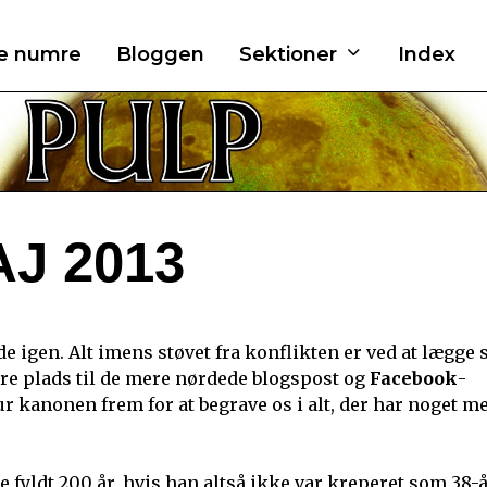
re numre
Bloggen
Sektioner
Index
AJ 2013
de igen. Alt imens støvet fra konflikten er ved at lægge s
re plads til de mere nørdede blogspost og
Facebook
-
r kanonen frem for at begrave os i alt, der har noget m
 fyldt 200 år, hvis han altså ikke var kreperet som 38-å