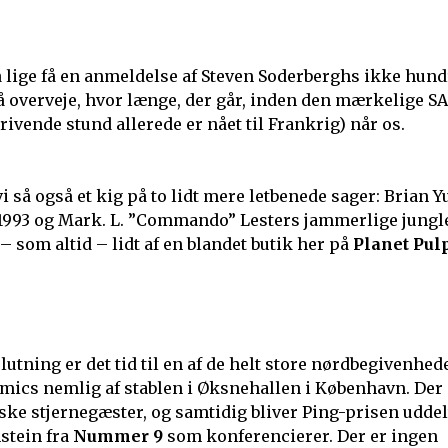
også lige få en anmeldelse af Steven Soderberghs ikke hun
 så overveje, hvor længe, der går, inden den mærkelige S
rivende stund allerede er nået til Frankrig) når os.
 vi så også et kig på to lidt mere letbenede sager: Brian 
1993 og Mark. L. ”Commando” Lesters jammerlige jungl
 – som altid – lidt af en blandet butik her på
Planet Pul
utning er det tid til en af de helt store nørdbegivenhede
mics nemlig af stablen i Øksnehallen i København. Der
e stjernegæster, og samtidig bliver Ping-prisen uddel
stein fra
Nummer 9
som konferencierer. Der er ingen