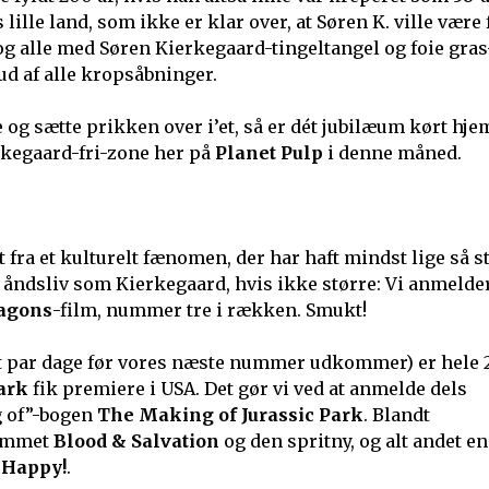
ille land, som ikke er klar over, at Søren K. ville være 
g alle med Søren Kierkegaard-tingeltangel og foie gras
ud af alle kropsåbninger.
og sætte prikken over i’et, så er dét jubilæum kørt hje
erkegaard-fri-zone her på
Planet Pulp
i denne måned.
t fra et kulturelt fænomen, der har haft mindst lige så s
 åndsliv som Kierkegaard, hvis ikke større: Vi anmelder
agons
-film, nummer tre i rækken. Smukt!
så et par dage før vores næste nummer udkommer) er hele 
Park
fik premiere i USA. Det gør vi ved at anmelde dels
g of”-bogen
The Making of Jurassic Park
. Blandt
ummet
Blood & Salvation
og den spritny, og alt andet e
g
Happy!
.