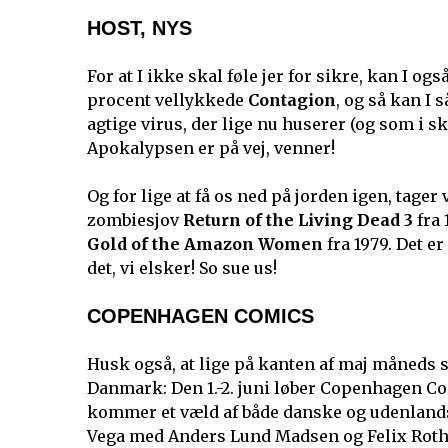
HOST, NYS
For at I ikke skal føle jer for sikre, kan I 
procent vellykkede
Contagion
, og så kan I
agtige virus, der lige nu huserer (og som i sk
Apokalypsen er på vej, venner!
Og for lige at få os ned på jorden igen, tager
zombiesjov
Return of the Living Dead 3
fra 
Gold of the Amazon Women
fra 1979. Det er
det, vi elsker! So sue us!
COPENHAGEN COMICS
Husk også, at lige på kanten af maj måneds sl
Danmark: Den 1.-2. juni løber Copenhagen Co
kommer et væld af både danske og udenlandsk
Vega med Anders Lund Madsen og Felix Roth