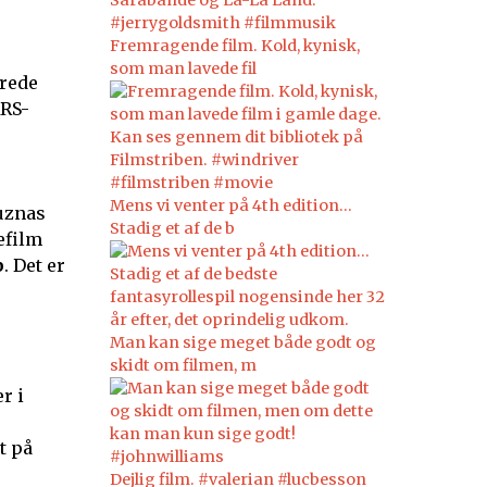
Fremragende film. Kold, kynisk,
som man lavede fil
drede
ARS-
Mens vi venter på 4th edition...
Yuznas
Stadig et af de b
efilm
p
. Det er
Man kan sige meget både godt og
skidt om filmen, m
r i
t på
Dejlig film. #valerian #lucbesson