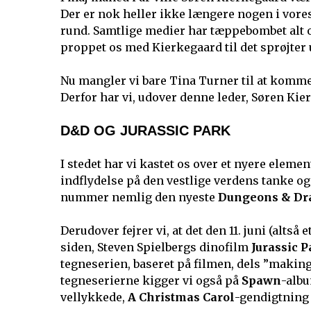
Der er nok heller ikke længere nogen i vores l
rund. Samtlige medier har tæppebombet alt o
proppet os med Kierkegaard til det sprøjter 
Nu mangler vi bare Tina Turner til at komme 
Derfor har vi, udover denne leder, Søren Ki
D&D OG JURASSIC PARK
I stedet har vi kastet os over et nyere elemen
indflydelse på den vestlige verdens tanke og
nummer nemlig den nyeste
Dungeons & Dr
Derudover fejrer vi, at det den 11. juni (alt
siden, Steven Spielbergs dinofilm
Jurassic 
tegneserien, baseret på filmen, dels ”makin
tegneserierne kigger vi også på
Spawn
-alb
vellykkede,
A Christmas Carol
-gendigtnin