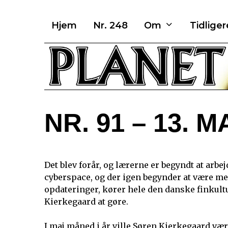
Hjem
Nr. 248
Om
Tidlige
NR. 91 – 13. M
Det blev forår, og lærerne er begyndt at arbej
cyberspace, og der igen begynder at være me
opdateringer, kører hele den danske finkultu
Kierkegaard at gøre.
I maj måned i år ville Søren Kierkegaard være