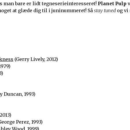
is man bare er lidt tegneserieinteresseret!
Planet Pulp
v
noget at glæde dig til i juninummeret! Så
stay tuned
og vi 
rkness
(Gerry Lively, 2012)
1979)
3)
y Duncan, 1993)
2013)
eorge Perez, 1993)
hley Wood, 1999)