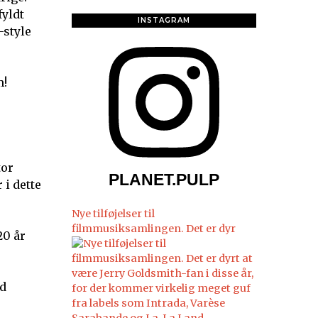
fyldt
INSTAGRAM
-style
m!
tor
PLANET.PULP
 i dette
Nye tilføjelser til
filmmusiksamlingen. Det er dyr
20 år
nd