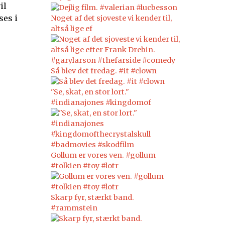
il
ses i
Noget af det sjoveste vi kender til,
altså lige ef
Så blev det fredag. #it #clown
"Se, skat, en stor lort."
#indianajones #kingdomof
Gollum er vores ven. #gollum
#tolkien #toy #lotr
Skarp fyr, stærkt band.
#rammstein