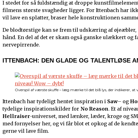
I stedet for så fuldstændig at droppe kunstfilmelement
filmens største svagheder ligger. For Ittenbach har ikk
vil lave en splatter, braser hele konstruktionen samm
De blodtørstige kan se frem til udskæring af øjeæbler,
hånd. En del af det er skam også ganske ulækkert og fak
nervepirrende.
ITTENBACH: DEN GLADE OG TALENTLØSE 
Overspil af værste skuffe – læg mærke til det blå lys, der indikerer, at
Ittenbach har tydeligt hentet inspiration i
Saw
– og
Ho
tydelige inspirationskilder for
No Reason
. Et af nive
Hellraiser
-universet, med lænker, læder, kroge og S
med fornyelser her, og vi får blot et opkog af de kend
gerne vil lave film.