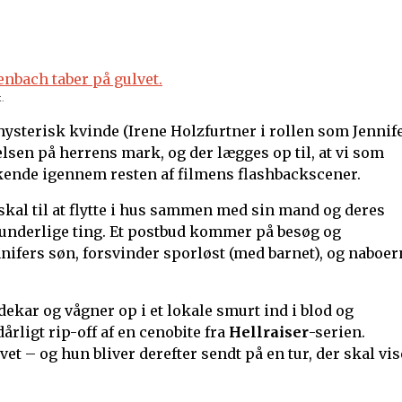
.
hysterisk kvinde (Irene Holzfurtner i rollen som Jennife
elsen på herrens mark, og der lægges op til, at vi som
kende igennem resten af filmens flashbackscener.
skal til at flytte i hus sammen med sin mand og deres
underlige ting. Et postbud kommer på besøg og
nnifers søn, forsvinder sporløst (med barnet), og naboer
adekar og vågner op i et lokale smurt ind i blod og
dårligt rip-off af en cenobite fra
Hellraiser
-serien.
ivet – og hun bliver derefter sendt på en tur, der skal vis