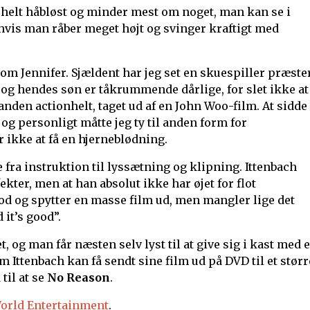
, helt håbløst og minder mest om noget, man kan se i
hvis man råber meget højt og svinger kraftigt med
som Jennifer. Sjældent har jeg set en skuespiller præste
og hendes søn er tåkrummende dårlige, for slet ikke at
den actionhelt, taget ud af en John Woo-film. At sidde
og personligt måtte jeg ty til anden form for
r ikke at få en hjerneblødning.
fra instruktion til lyssætning og klipning. Ittenbach
fekter, men at han absolut ikke har øjet for flot
 og spytter en masse film ud, men mangler lige det
it’s good”.
og man får næsten selv lyst til at give sig i kast med e
Ittenbach kan få sendt sine film ud på DVD til et størr
til at se
No Reason
.
orld Entertainment
.