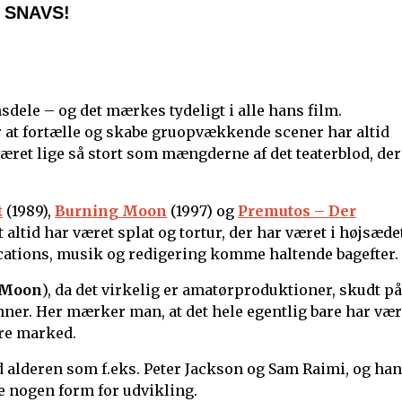
 SNAVS!
msdele – og det mærkes tydeligt i alle hans film.
r at fortælle og skabe gruopvækkende scener har altid
været lige så stort som mængderne af det teaterblod, der
t
(1989),
Burning Moon
(1997) og
Premutos – Der
altid har været splat og tortur, der har været i højsæde
locations, musik og redigering komme haltende bagefter.
 Moon
), da det virkelig er amatørproduktioner, skudt på
er. Her mærker man, at det hele egentlig bare har vær
ørre marked.
 alderen som f.eks. Peter Jackson og Sam Raimi, og han
e nogen form for udvikling.