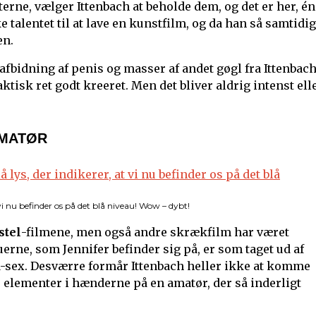
erne, vælger Ittenbach at beholde dem, og det er her, én
e talentet til at lave en kunstfilm, og da han så samtidig
en.
 afbidning af penis og masser af andet gøgl fra Ittenbac
tisk ret godt kreeret. Men det bliver aldrig intenst ell
AMATØR
 vi nu befinder os på det blå niveau! Wow – dybt!
stel
-filmene, men også andre skrækfilm har været
auerne, som Jennifer befinder sig på, er som taget ud af
M-sex. Desværre formår Ittenbach heller ikke at komme
te elementer i hænderne på en amatør, der så inderligt