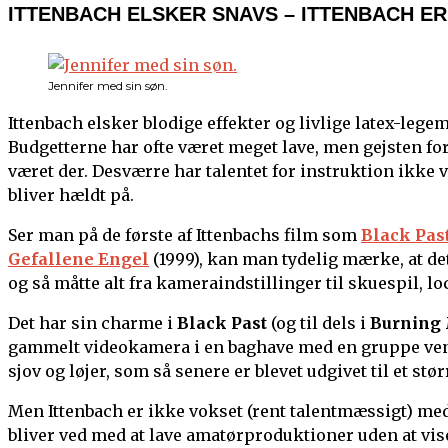
ITTENBACH ELSKER SNAVS – ITTENBACH ER
Jennifer med sin søn.
Ittenbach elsker blodige effekter og livlige latex-lege
Budgetterne har ofte været meget lave, men gejsten fo
været der. Desværre har talentet for instruktion ikke 
bliver hældt på.
Ser man på de første af Ittenbachs film som
Black Pas
Gefallene Engel
(1999), kan man tydelig mærke, at det 
og så måtte alt fra kameraindstillinger til skuespil, 
Det har sin charme i
Black Past
(og til dels i
Burning
gammelt videokamera i en baghave med en gruppe venn
sjov og løjer, som så senere er blevet udgivet til et st
Men Ittenbach er ikke vokset (rent talentmæssigt) med
bliver ved med at lave amatørproduktioner uden at vis