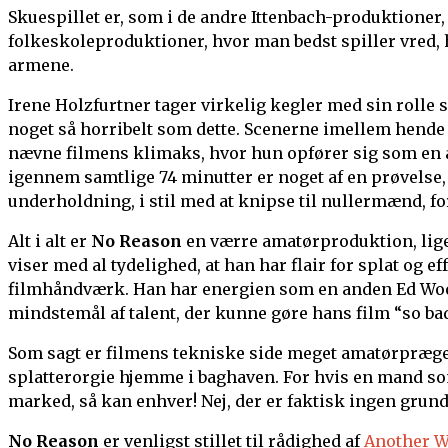
Skuespillet er, som i de andre Ittenbach-produktioner
folkeskoleproduktioner, hvor man bedst spiller vred, 
armene.
Irene Holzfurtner tager virkelig kegler med sin rolle 
noget så horribelt som dette. Scenerne imellem hende 
nævne filmens klimaks, hvor hun opfører sig som en an
igennem samtlige 74 minutter er noget af en prøvelse, 
underholdning, i stil med at knipse til nullermænd, fo
Alt i alt er
No Reason
en værre amatørproduktion, lige 
viser med al tydelighed, at han har flair for splat og ef
filmhåndværk. Han har energien som en anden Ed Wood
mindstemål af talent, der kunne gøre hans film “so bad 
Som sagt er filmens tekniske side meget amatørpræget, 
splatterorgie hjemme i baghaven. For hvis en mand som 
marked, så kan enhver! Nej, der er faktisk ingen grund 
No Reason
er venligst stillet til rådighed af
Another W