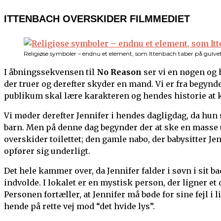
ITTENBACH OVERSKIDER FILMMEDIET
Religiøse symboler – endnu et element, som Ittenbach taber på gulvet
I åbningssekvensen til
No Reason
ser vi en nøgen og 
der truer og derefter skyder en mand. Vi er fra begynd
publikum skal lære karakteren og hendes historie at 
Vi møder derefter Jennifer i hendes dagligdag, da hun 
barn. Men på denne dag begynder der at ske en masse 
overskider toilettet; den gamle nabo, der babysitter Je
opfører sig underligt.
Det hele kammer over, da Jennifer falder i søvn i sit b
indvolde. I lokalet er en mystisk person, der ligner et 
Personen fortæller, at Jennifer må bøde for sine fejl i l
hende på rette vej mod “det hvide lys”.