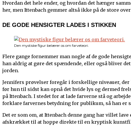
Hvordan det hele ender, og hvordan det hænger samme
her, men Ittenbach gemmer altså ikke på de store over
DE GODE HENSIGTER LADES I STIKKEN
Den mystiske figur belærer os om farveteori.
Flere gange fornemmer man nogle af de gode hensigter
han aldrig at gøre det spændende, eller også bliver det h
jorden.
Jennifers prøvelser foregår i forskellige niveauer, der h
før hun til sidst kan opnå det hvide lys og dermed fr
på Ittenbach. I stedet for at lade farverne stå og arbejd
forklare farvernes betydning for publikum, så han er 
Det er som om, at Ittenbach denne gang har villet la
afskrækket til at hoppe direkte til en kryptisk kunstfil