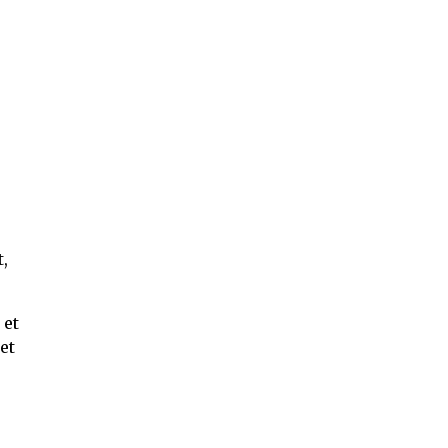
t,
 et
et