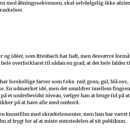
n med åbningssekvensen, skal selvfølgelig ikke afslø
raskelser.
 og idéer, som Ittenbach har haft, men desværre formå
ele overforklaret til sådan en grad, at det hele falder ti
ar forskellige farver som f.eks. rød, grøn, gul, blå osv.,
else. En udmærket idé, men det smuldrer imellem fingre
e på et underbevidst niveau, vælger han at bruge tid på at
sikker på at have alle med ombord.
ve en kunstfilm med skrækelementer, men han har været 
m af frygt for af at miste størstedelen af sit publikum.