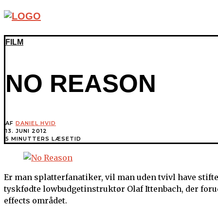
FILM
NO REASON
AF
DANIEL HVID
13. JUNI 2012
5 MINUTTERS LÆSETID
Er man splatterfanatiker, vil man uden tvivl have stif
tyskfødte lowbudgetinstruktør Olaf Ittenbach, der forude
effects området.