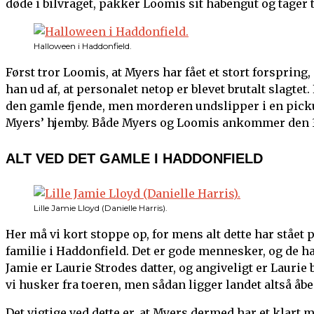
døde i bilvraget, pakker Loomis sit habengut og tager 
Halloween i Haddonfield.
Først tror Loomis, at Myers har fået et stort forsprin
han ud af, at personalet netop er blevet brutalt slagtet.
den gamle fjende, men morderen undslipper i en picku
Myers’ hjemby. Både Myers og Loomis ankommer den 31
ALT VED DET GAMLE I HADDONFIELD
Lille Jamie Lloyd (Danielle Harris).
Her må vi kort stoppe op, for mens alt dette har stået p
familie i Haddonfield. Det er gode mennesker, og de har
Jamie er Laurie Strodes datter, og angiveligt er Lauri
vi husker fra toeren, men sådan ligger landet altså åbe
Det vigtige ved dette er, at Myers dermed har et klar