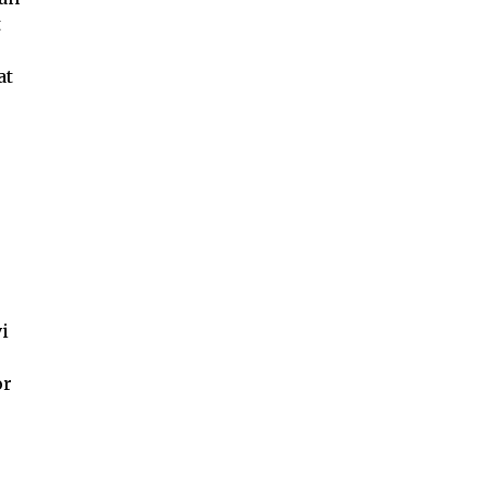
t
at
i
or