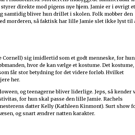
styrer direkte mod pigens nye hjem. Jamie er i øvrigt e
samtidig bliver hun drillet i skolen. Folk mobber den
morderen, så faktisk har lille Jamie slet ikke lyst til 
ie Cornell) sig imidlertid som et godt menneske, for hun
l købmanden, hvor de kan vælge et kostume. Det kostume,
 som får stor betydning for det videre forløb. Hvilket
jere her.
oween, og teenagerne bliver liderlige. Jeps, så kender v
tivitas, for hun skal passe den lille Jamie. Rachels
esterens datter Kelly (Kathleen Kinmont). Surt show f
uvæsen, og snart ændrer natten karakter.