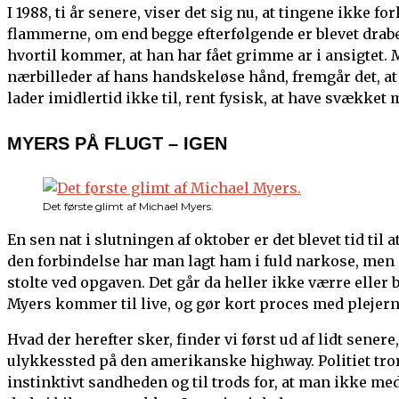
I 1988, ti år senere, viser det sig nu, at tingene ikke 
flammerne, om end begge efterfølgende er blevet drabe
hvortil kommer, at han har fået grimme ar i ansigtet. My
nærbilleder af hans handskeløse hånd, fremgår det, a
lader imidlertid ikke til, rent fysisk, at have svækket
MYERS PÅ FLUGT – IGEN
Det første glimt af Michael Myers.
En sen nat i slutningen af oktober er det blevet tid til a
den forbindelse har man lagt ham i fuld narkose, men d
stolte ved opgaven. Det går da heller ikke værre eller 
Myers kommer til live, og gør kort proces med plejern
Hvad der herefter sker, finder vi først ud af lidt sene
ulykkessted på den amerikanske highway. Politiet tro
instinktivt sandheden og til trods for, at man ikke med