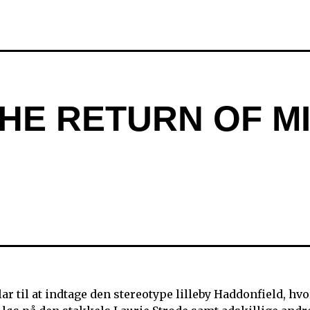
HE RETURN OF M
r til at indtage den stereotype lilleby Haddonfield, hvo