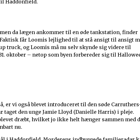
til Haddonfield.
g, men da lægen ankommer til en øde tankstation, finder
 Faktisk får Loomis lejlighed til at stå ansigt til ansigt 
p truck, og Loomis må nu selv skynde sig videre til
. oktober – netop som byen forbereder sig til Hallowe
å, er vi også blevet introduceret til den søde Carruthers
 taget den unge Jamie Lloyd (Danielle Harris) i pleje.
e blevet dræbt, hvilket jo ikke helt hænger sammen med d
nbart nu.
t mål i Haddonfield. Morderens indbyggede familieradar 