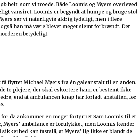
forløb helt, som vi troede. Både Loomis og Myers overleve
ligt vansiret. Loomis er begyndt at humpe og bruge sto
ers ser vi naturligvis aldrig tydeligt, men i flere
t også han må være blevet meget slemt forbrændt. Det
 morderen betydeligt.
t få flyttet Michael Myers fra én galeanstalt til en anden.
e to plejere, der skal eskortere ham, er bestemt ikke
bedre, end at ambulancen knap har forladt anstalten, før
e.
re, for da ankommer en meget fortørnet Sam Loomis til et
r, Myers’ ambulance er forulykket, men Loomis kender
 sikkerhed kan fastslå, at Myers’ lig ikke er blandt de