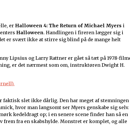
lle, er
Halloween 4: The Return of Michael Myers
i
penters
Halloween
. Handlingen i fireren lægger sig i
det er svært ikke at stirre sig blind på de mange helt
ny Lipsius og Larry Rattner er gået så tæt på 1978-film
tning, er det nærmest som om, instruktøren Dwight H.
er faktisk slet ikke dårlig. Den har meget af stemningen
 gimmick, hvor man langsomt ser Myers genskabe sig selv.
 mørk kedeldragt op; i en senere scene finder han så en
iv frem fra en skabshylde. Monstret er komplet, og alle