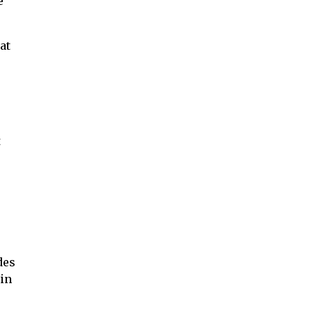
e
at
t
des
sin