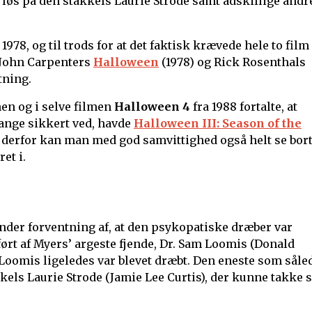
k løs på den stakkels Laurie Strode samt adskillige andr
8, og til trods for at det faktisk krævede hele to film 
e John Carpenters
Halloween
(1978) og Rick Rosenthals
tning.
en og i selve filmen
Halloween 4
fra 1988 fortalte, at
mange sikkert ved, havde
Halloween III: Season of the
g derfor kan man med god samvittighed også helt se bor
et i.
 under forventning af, at den psykopatiske dræber var
ført af Myers’ argeste fjende, Dr. Sam Loomis (Donald
Loomis ligeledes var blevet dræbt. Den eneste som såle
els Laurie Strode (Jamie Lee Curtis), der kunne takke 