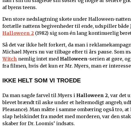
han i sin tid slagtede sin søster og nogle år senere gi
af byens teens.
Den store nedslagtning skete under Halloween-natten 197
fortælle nattens begivenheder til ende, udspiller båd
Halloween 2
(1982) sig som én lang kontinuerlig bere
Så det var ikke helt forkert, da man i reklamekampagn
Michael Myers nu var tilbage efter ti års pause. Som 
Witch
nemlig intet med
Halloween
-serien at gøre, o
fra filmen, hvis det kun er Mr. Myers, man er interesser
IKKE HELT SOM VI TROEDE
Da man sagde farvel til Myers i
Halloween 2
, var det
blevet brændt til aske under et heltemodigt angreb, ud
Pleasance). Man måtte i samme ombæring også tro, at 
slap helskindet fra mødet med morderen, var den stakk
skaber for Dr. Loomis’ indsats.