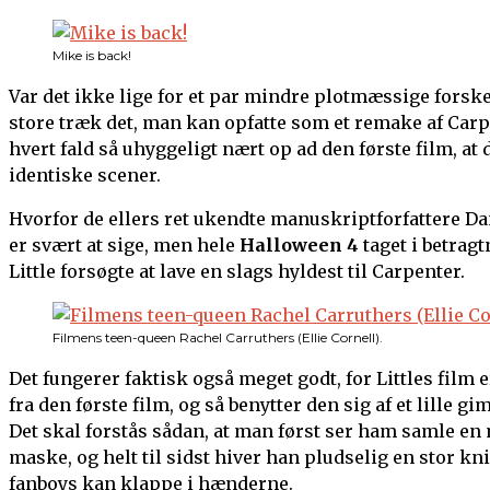
Mike is back!
Var det ikke lige for et par mindre plotmæssige forske
store træk det, man kan opfatte som et remake af Car
hvert fald så uhyggeligt nært op ad den første film, at 
identiske scener.
Hvorfor de ellers ret ukendte manuskriptforfattere Dan
er svært at sige, men hele
Halloween 4
taget i betrag
Little forsøgte at lave en slags hyldest til Carpenter.
Filmens teen-queen Rachel Carruthers (Ellie Cornell).
Det fungerer faktisk også meget godt, for Littles film 
fra den første film, og så benytter den sig af et lille
Det skal forstås sådan, at man først ser ham samle en
maske, og helt til sidst hiver han pludselig en stor kn
fanboys kan klappe i hænderne.