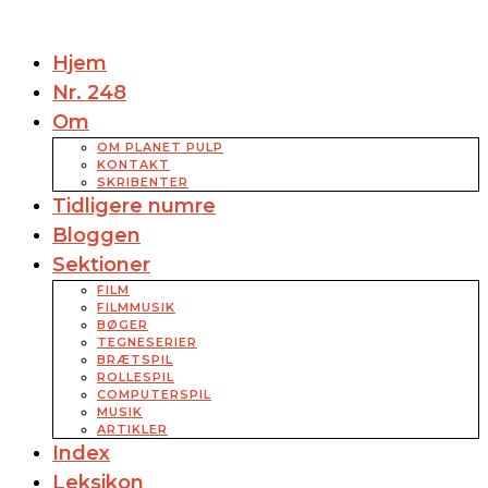
Hjem
Nr. 248
Om
OM PLANET PULP
KONTAKT
SKRIBENTER
Tidligere numre
Bloggen
Sektioner
FILM
FILMMUSIK
BØGER
TEGNESERIER
BRÆTSPIL
ROLLESPIL
COMPUTERSPIL
MUSIK
ARTIKLER
Index
Leksikon