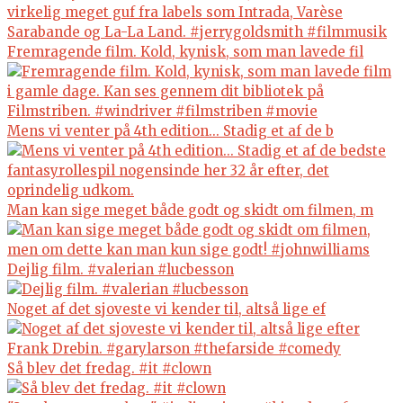
Fremragende film. Kold, kynisk, som man lavede fil
Mens vi venter på 4th edition... Stadig et af de b
Man kan sige meget både godt og skidt om filmen, m
Dejlig film. #valerian #lucbesson
Noget af det sjoveste vi kender til, altså lige ef
Så blev det fredag. #it #clown