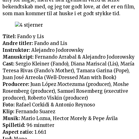
bekendtskab med, og jeg tør godt love, at det er en film,
som man kommer til at huske i et godt stykke tid.
Titel:
Fando y Lis
Andre titler:
Fando and Lis
Instruktør:
Alejandro Jodorowsky
Manuskript:
Fernando Arrabal & Alejandro Jodorowsky
Cast:
Sergio Kleiner (Fando), Diana Mariscal (Lis), María
Teresa Rivas (Fando’s Mother), Tamara Garina (Pope),
Juan José Arreola (Well-Dressed Man with Book)
Producere:
Juan López Moctezuma (producer), Moshe
Rosemberg (producer), Samuel Rosemberg (executive
producer), Roberto Viskin (producer)
Foto:
Rafael Corkidi & Antonio Reynoso
Klip:
Fernando Suarez
Musik:
Mario Lozua, Hector Morely & Pepe Ávila
Spilletid:
96 minutter
Aspect ratio:
1.66:1
Lyd:
Mono