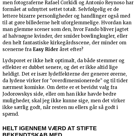
men fotograferne Rafael Corkidi og Antonio Reynoso har
formået at udnyttet settet totalt. Selvfølgelig er de
lettere bizarre personligheder og handlinger også med
til at gøre billederne helt uforglemmelige. Hvordan kan
man glemme scener som den, hvor Fando bliver jagtet
af halvnøgne kvinder, der smider bowlingkugler, eller
den helt fantastiske kirkegårdsscene, der minder om
scenerne fra
Easy Rider
året efter?
Lydsporet er ikke helt optimalt, da både stemmer og
effekter er dubbet senere, og det er ikke altid lige
heldigt. Det er især lydeffekterne der generer ørerne,
da lydene virker for “overdimensionerede” og til tider
nærmest komiske. Om dette er et bevidst valg fra
Jodorowskys side, eller om han ikke havde bedre
muligheder, skal jeg ikke kunne sige, men det virker
ikke særlig godt, når resten nu ellers går så godt i
spænd.
HELT IGENNEM VÆRD AT STIFTE
BEKENDTSKAB MED