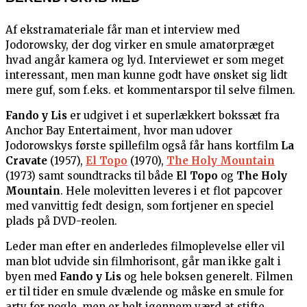
Af ekstramateriale får man et interview med
Jodorowsky, der dog virker en smule amatørpræget
hvad angår kamera og lyd. Interviewet er som meget
interessant, men man kunne godt have ønsket sig lidt
mere guf, som f.eks. et kommentarspor til selve filmen.
Fando y Lis
er udgivet i et superlækkert bokssæt fra
Anchor Bay Entertaiment, hvor man udover
Jodorowskys første spillefilm også får hans kortfilm
La
Cravate
(1957),
El Topo
(1970),
The Holy Mountain
(1973) samt soundtracks til både
El Topo
og
The Holy
Mountain
. Hele molevitten leveres i et flot papcover
med vanvittig fedt design, som fortjener en speciel
plads på DVD-reolen.
Leder man efter en anderledes filmoplevelse eller vil
man blot udvide sin filmhorisont, går man ikke galt i
byen med
Fando y Lis
og hele boksen generelt. Filmen
er til tider en smule dvælende og måske en smule for
arty for nogle, men er helt igennem værd at stifte