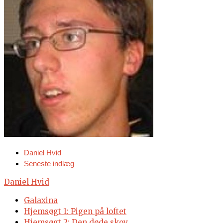
Daniel Hvid
Seneste indlæg
Daniel Hvid
Galaxina
Hjemsøgt 1: Pigen på loftet
Hjemsøgt 2: Den døde skov