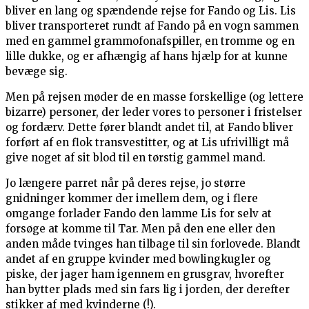
bliver en lang og spændende rejse for Fando og Lis. Lis
bliver transporteret rundt af Fando på en vogn sammen
med en gammel grammofonafspiller, en tromme og en
lille dukke, og er afhængig af hans hjælp for at kunne
bevæge sig.
Men på rejsen møder de en masse forskellige (og lettere
bizarre) personer, der leder vores to personer i fristelser
og fordærv. Dette fører blandt andet til, at Fando bliver
forført af en flok transvestitter, og at Lis ufrivilligt må
give noget af sit blod til en tørstig gammel mand.
Jo længere parret når på deres rejse, jo større
gnidninger kommer der imellem dem, og i flere
omgange forlader Fando den lamme Lis for selv at
forsøge at komme til Tar. Men på den ene eller den
anden måde tvinges han tilbage til sin forlovede. Blandt
andet af en gruppe kvinder med bowlingkugler og
piske, der jager ham igennem en grusgrav, hvorefter
han bytter plads med sin fars lig i jorden, der derefter
stikker af med kvinderne (!).