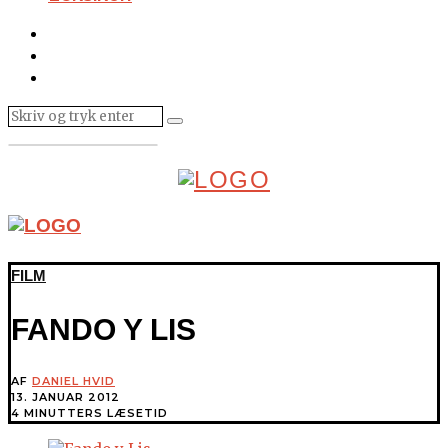
FILM
FANDO Y LIS
AF
DANIEL HVID
13. JANUAR 2012
4 MINUTTERS LÆSETID