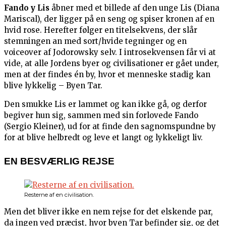
Fando y Lis
åbner med et billede af den unge Lis (Diana
Mariscal), der ligger på en seng og spiser kronen af en
hvid rose. Herefter følger en titelsekvens, der slår
stemningen an med sort/hvide tegninger og en
voiceover af Jodorowsky selv. I introsekvensen får vi at
vide, at alle Jordens byer og civilisationer er gået under,
men at der findes én by, hvor et menneske stadig kan
blive lykkelig – Byen Tar.
Den smukke Lis er lammet og kan ikke gå, og derfor
begiver hun sig, sammen med sin forlovede Fando
(Sergio Kleiner), ud for at finde den sagnomspundne by
for at blive helbredt og leve et langt og lykkeligt liv.
EN BESVÆRLIG REJSE
Resterne af en civilisation.
Men det bliver ikke en nem rejse for det elskende par,
da ingen ved præcist, hvor byen Tar befinder sig, og det