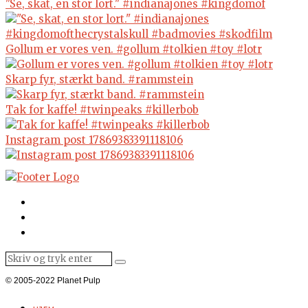
"Se, skat, en stor lort." #indianajones #kingdomof
Gollum er vores ven. #gollum #tolkien #toy #lotr
Skarp fyr, stærkt band. #rammstein
Tak for kaffe! #twinpeaks #killerbob
Instagram post 17869383391118106
© 2005-2022 Planet Pulp