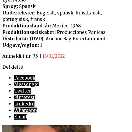
Sprog:
Spansk
Undertekster:
Engelsk, spansk, brasiliansk,
portugisisk, fransk
Produktionsland, år:
Mexico, 1968
Produktionsselskaber:
Producciones Panicas
Distributør (DVD):
Anchor Bay Entertainment
Udgave/region:
1
Anmeldt i nr. 75 |
13/01/2012
Del dette
Facebook
Messenger
Twitter
Pinterest
Linkedin
Whatsapp
Email