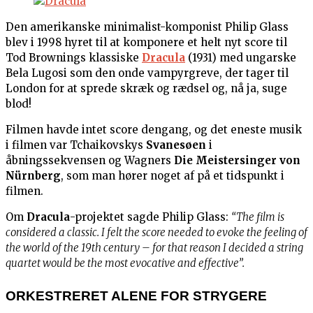
Den amerikanske minimalist-komponist Philip Glass
blev i 1998 hyret til at komponere et helt nyt score til
Tod Brownings klassiske
Dracula
(1931) med ungarske
Bela Lugosi som den onde vampyrgreve, der tager til
London for at sprede skræk og rædsel og, nå ja, suge
blod!
Filmen havde intet score dengang, og det eneste musik
i filmen var Tchaikovskys
Svanesøen
i
åbningssekvensen og Wagners
Die Meistersinger von
Nürnberg
, som man hører noget af på et tidspunkt i
filmen.
Om
Dracula
-projektet sagde Philip Glass:
“The film is
considered a classic. I felt the score needed to evoke the feeling of
the world of the 19th century – for that reason I decided a string
quartet would be the most evocative and effective”.
ORKESTRERET ALENE FOR STRYGERE