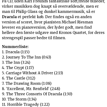
På CD, uden Karl Freunds fantastiske sort/hvide billeder,
virker musikken dog knapt så overvældende, men er
man til Philip Glass og dunkel kammermusik, så er
Dracula
et perfekt køb. Der findes også en anden
version af scoret, hvor pianisten Michael Riesman
leverer en pianoversion, der lyder godt, men find
hellere den første udgave med Kronos Quartet, for deres
strengespil passer bedre til filmen.
Nummerliste:
1. Dracula (1:15)
2. Journey To The Inn (0:43)
3. The Inn (3:24)
4. The Crypt (1:17)
5. Carriage Without A Driver (2:13)
6. The Castle (3:12)
7. The Drawing Room (1:08)
8. ‘Excellent, Mr. Renfield’ (2:48)
9. The Three Consorts Of Dracula (1:30)
10. The Storm (1:34)
11. Horrible Tragedy (1:22)