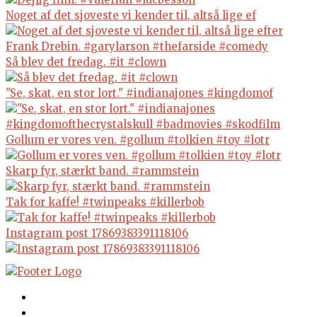
Noget af det sjoveste vi kender til, altså lige ef
Så blev det fredag. #it #clown
"Se, skat, en stor lort." #indianajones #kingdomof
Gollum er vores ven. #gollum #tolkien #toy #lotr
Skarp fyr, stærkt band. #rammstein
Tak for kaffe! #twinpeaks #killerbob
Instagram post 17869383391118106