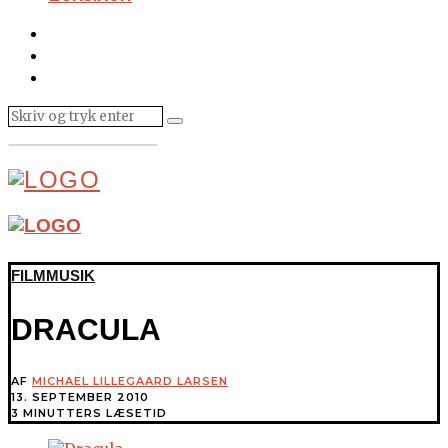
FILMMUSIK
DRACULA
AF
MICHAEL LILLEGAARD LARSEN
13. SEPTEMBER 2010
3 MINUTTERS LÆSETID