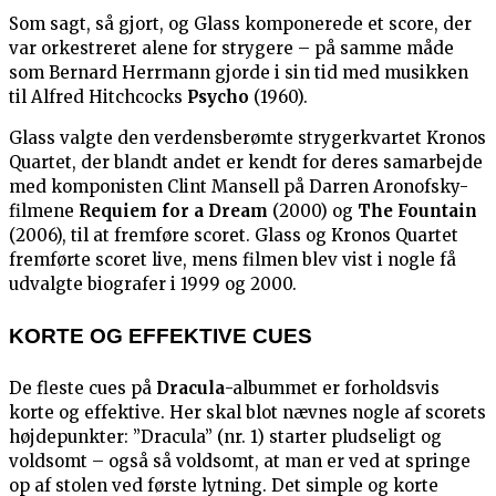
Som sagt, så gjort, og Glass komponerede et score, der
var orkestreret alene for strygere – på samme måde
som Bernard Herrmann gjorde i sin tid med musikken
til Alfred Hitchcocks
Psycho
(1960).
Glass valgte den verdensberømte strygerkvartet Kronos
Quartet, der blandt andet er kendt for deres samarbejde
med komponisten Clint Mansell på Darren Aronofsky-
filmene
Requiem for a Dream
(2000) og
The Fountain
(2006), til at fremføre scoret. Glass og Kronos Quartet
fremførte scoret live, mens filmen blev vist i nogle få
udvalgte biografer i 1999 og 2000.
KORTE OG EFFEKTIVE CUES
De fleste cues på
Dracula
-albummet er forholdsvis
korte og effektive. Her skal blot nævnes nogle af scorets
højdepunkter: ”Dracula” (nr. 1) starter pludseligt og
voldsomt – også så voldsomt, at man er ved at springe
op af stolen ved første lytning. Det simple og korte