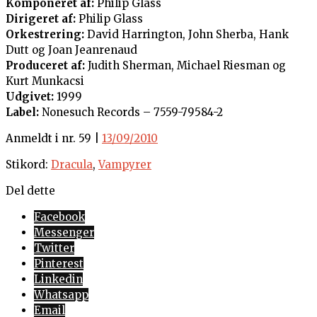
Komponeret af:
Philip Glass
Dirigeret af:
Philip Glass
Orkestrering:
David Harrington, John Sherba, Hank
Dutt og Joan Jeanrenaud
Produceret af:
Judith Sherman, Michael Riesman og
Kurt Munkacsi
Udgivet:
1999
Label:
Nonesuch Records – 7559-79584-2
Anmeldt i nr. 59 |
13/09/2010
Stikord:
Dracula
,
Vampyrer
Del dette
Facebook
Messenger
Twitter
Pinterest
Linkedin
Whatsapp
Email