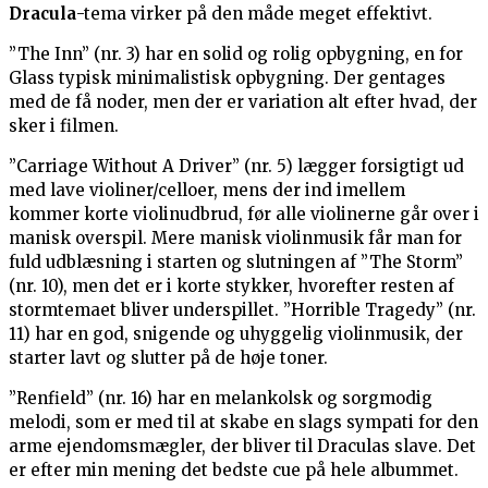
Dracula
-tema virker på den måde meget effektivt.
”The Inn” (nr. 3) har en solid og rolig opbygning, en for
Glass typisk minimalistisk opbygning. Der gentages
med de få noder, men der er variation alt efter hvad, der
sker i filmen.
”Carriage Without A Driver” (nr. 5) lægger forsigtigt ud
med lave violiner/celloer, mens der ind imellem
kommer korte violinudbrud, før alle violinerne går over i
manisk overspil. Mere manisk violinmusik får man for
fuld udblæsning i starten og slutningen af ”The Storm”
(nr. 10), men det er i korte stykker, hvorefter resten af
stormtemaet bliver underspillet. ”Horrible Tragedy” (nr.
11) har en god, snigende og uhyggelig violinmusik, der
starter lavt og slutter på de høje toner.
”Renfield” (nr. 16) har en melankolsk og sorgmodig
melodi, som er med til at skabe en slags sympati for den
arme ejendomsmægler, der bliver til Draculas slave. Det
er efter min mening det bedste cue på hele albummet.