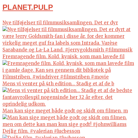
PLANET.PULP
Nye tilføjelser til filmmusiksamlingen. Det er dyr
Fremragende film. Kold, kynisk, som man lavede fil
Mens vi venter på 4th edition... Stadig et af de b
Man kan sige meget både godt og skidt om filmen, m
Dejlig film. #valerian #lucbesson