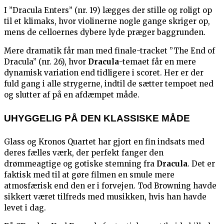
I ”Dracula Enters” (nr. 19) lægges der stille og roligt op
til et klimaks, hvor violinerne nogle gange skriger op,
mens de celloernes dybere lyde præger baggrunden.
Mere dramatik får man med finale-tracket ”The End of
Dracula” (nr. 26), hvor
Dracula
-temaet får en mere
dynamisk variation end tidligere i scoret. Her er der
fuld gang i alle strygerne, indtil de sætter tempoet ned
og slutter af på en afdæmpet måde.
UHYGGELIG PÅ DEN KLASSISKE MÅDE
Glass og Kronos Quartet har gjort en fin indsats med
deres fælles værk, der perfekt fanger den
drømmeagtige og gotiske stemning fra
Dracula
. Det er
faktisk med til at gøre filmen en smule mere
atmosfærisk end den er i forvejen. Tod Browning havde
sikkert været tilfreds med musikken, hvis han havde
levet i dag.