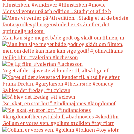
Mens vi venter på 4th edition... Stadig et af de b
Man kan sige meget både godt og skidt om filmen, m
Dejlig film. #valerian #lucbesson
Noget af det sjoveste vi kender til, altså lige ef
Så blev det fredag. #it #clown
"Se, skat, en stor lort." #indianajones #kingdomof
Gollum er vores ven. #gollum #tolkien #toy #lotr