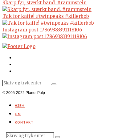
Skarp fyr, stærkt band. #rammstein
Tak for kaffe! #twinpeaks #killerbob
Instagram post 17869383391118106
© 2005-2022 Planet Pulp
HJEM
OM
KONTAKT