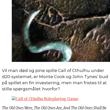
Vil man død og pine spille Call of Cthulhu under
d20-systemet, er Monte Cook og John Tynes’ bud
på spillet en fin investering, men man fristes til at
stille spørgsmålet: hvorfor?
The Old Ones Were, The Old Ones Are, And The Old Ones Shall Be