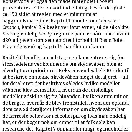
Konservativ er også den måde materialet i bogen
præsenteres. Efter en kort indledning, består de første
ca. 150 sider af regler, med et minimum af
baggrundsmateriale. Kapitel 1 handler om
Character
Creation
, kapitel 2-4 beskriver først evner, så de såkaldte
Feats
og endelig
Sanity
-reglerne (som er båret med over i
d20-udgaven stort set uændret i forhold til Basic Role-
Play-udgaven) og kapitel 5 handler om kamp.
Kapitel 6 handler om udstyr, men koncentrerer sig for
størstedelens vedkommende om skydevåben, som er
alvorligt overprioriteret. F.eks. anvendes hele 10 sider til
at beskrive en række skydevåben meget detaljeret – alt
for detaljeret: det beskrives således hvilke modeller
våbnene blev fremstillet i, hvordan de forskellige
modeller adskilte sig fra hinanden, hvilken ammunition
de brugte, hvornår de blev fremstillet, hvem der opfandt
dem osv. Så detaljeret information om skydevåben har
de færreste behov for i et rollespil, og hvis man endelig
har, er der bøger nok om emnet til at folk selv kan
researche det. Kapitel 7 omhandler magi, og indeholder