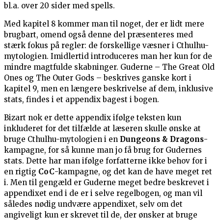
bl.a. over 20 sider med spells.
Med kapitel 8 kommer man til noget, der er lidt mere
brugbart, omend også denne del præsenteres med
stærk fokus på regler: de forskellige væsner i Cthulhu-
mytologien. Imidlertid introduceres man her kun for de
mindre magtfulde skabninger. Guderne – The Great Old
Ones og The Outer Gods – beskrives ganske kort i
kapitel 9, men en længere beskrivelse af dem, inklusive
stats, findes i et appendix bagest i bogen.
Bizart nok er dette appendix ifølge teksten kun
inkluderet for det tilfælde at læseren skulle ønske at
bruge Cthulhu-mytologien i en
Dungeons & Dragons
-
kampagne, for så kunne man jo få brug for Gudernes
stats. Dette har man ifølge forfatterne ikke behov for i
en rigtig
CoC
-kampagne, og det kan de have meget ret
i. Men til gengæld er Guderne meget bedre beskrevet i
appendixet end i de er i selve regelbogen, og man vil
således nødig undvære appendixet, selv om det
angiveligt kun er skrevet til de, der ønsker at bruge