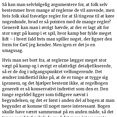
Så kan man selvfølgelig argumentere for, at folk selv
bestemmer hvor mange af reglerne de vil anvende, men
hvis folk skal fravælge regler for at få tingene til at køre
nogenlunde, hvad er så pointen med de mange regler?
Generelt kan man i øvrigt hævde, at der er lagt alt for
stor vægt på kamp i et spil, hvor kamp bør fylde meget
lidt – i hvert fald hvis man spiller noget, der ligner den
form for
CoC
jeg kender. Men igen er det jo en
smagssag.
Hvis man ser bort fra, at reglerne lægger meget stor
vægt på kamp og i øvrigt er ufatteligt detaljefikserede,
så er de dog i udgangspunktet velfungerende. Det
ændrer imidlertid ikke på, at de er tunge at tygge sig
igennem, og det hjælper bestemt ikke, at regelbogen
generelt er så konservativt indrettet som den er. Den
tunge regeldel ligger som tidligere nævnt i
begyndelsen, og det er først i anden del af bogen at man
begynder at komme til noget mere interessant. Bogen
skulle have været sammensat på en anden måde, så det