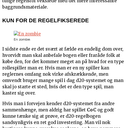
tunge regelstof vekslede med det mere interessante
baggrundsmateriale.
KUN FOR DE REGELFIKSEREDE
En zombie.
I sidste ende er det svært at fælde en endelig dom over,
hvorvidt man skal anbefale bogen eller fraråde folk at
købe den, for det kommer meget an på hvad for en type
rollespiller man er. Hvis man er en ny spiller kan
reglernes omfang nok virke afskrækkende, men
omvendt bruger mange spil i dag d20-systemet og man
skal jo starte et sted, hvis det er den type spil, man
kaster sig over.
Hvis man i forvejen kender d20-systemet fra andre
sammenhænge, men aldrig har spillet
CoC
og godt
kunne tænke sig at prøve, er d20-regelbogen
sandsynligvis en ret god investering. Man vil nok