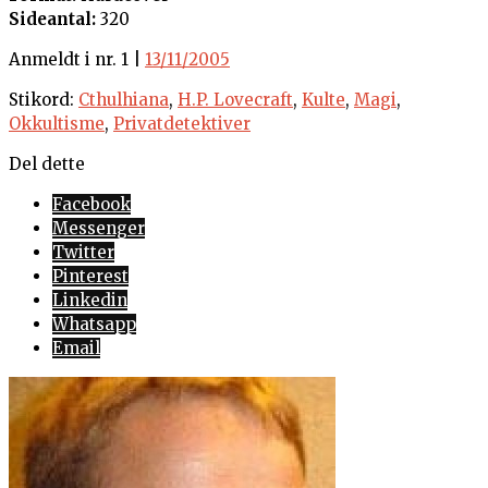
Sideantal:
320
Anmeldt i nr. 1 |
13/11/2005
Stikord:
Cthulhiana
,
H.P. Lovecraft
,
Kulte
,
Magi
,
Okkultisme
,
Privatdetektiver
Del dette
Facebook
Messenger
Twitter
Pinterest
Linkedin
Whatsapp
Email