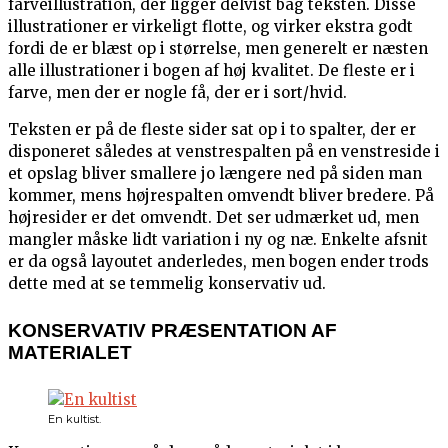
farveillustration, der ligger delvist bag teksten. Disse
illustrationer er virkeligt flotte, og virker ekstra godt
fordi de er blæst op i størrelse, men generelt er næsten
alle illustrationer i bogen af høj kvalitet. De fleste er i
farve, men der er nogle få, der er i sort/hvid.
Teksten er på de fleste sider sat op i to spalter, der er
disponeret således at venstrespalten på en venstreside i
et opslag bliver smallere jo længere ned på siden man
kommer, mens højrespalten omvendt bliver bredere. På
højresider er det omvendt. Det ser udmærket ud, men
mangler måske lidt variation i ny og næ. Enkelte afsnit
er da også layoutet anderledes, men bogen ender trods
dette med at se temmelig konservativ ud.
KONSERVATIV PRÆSENTATION AF
MATERIALET
En kultist.