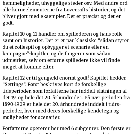
hemmeligheder, uhyggelige steder osv. Med andre ord
alle kerneelementerne fra Lovecrafts historier, og det
bliver gjort med eksempler. Det er præcist og det er
godt.
Kapitel 10 og 11 handler om spillederen og hans rolle
samt om historier. Det er et par klassiske “sådan styrer
du et rollespil og opbygger et scenarie eller en
kampagne”-kapitler, og de fungerer som sådan
udmærket, selv om erfarne spilledere ikke vil finde
meget at komme efter.
Kapitel 12 er til gengæld enormt godt! Kapitlet hedder
“Settings”. Først beskrives kort de forskellige
tidsperioder, som forfatterne har inddelt slutningen af
det 19. og hele det 20. århundrede i. På nær perioden fra
1890-1909 er hele det 20. århundrede inddelt i tiårs-
perioder, hver med deres forskellige kendetegn og
muligheder for scenarier.
Forfatterne opererer her med 6 subgenrer. Den første er