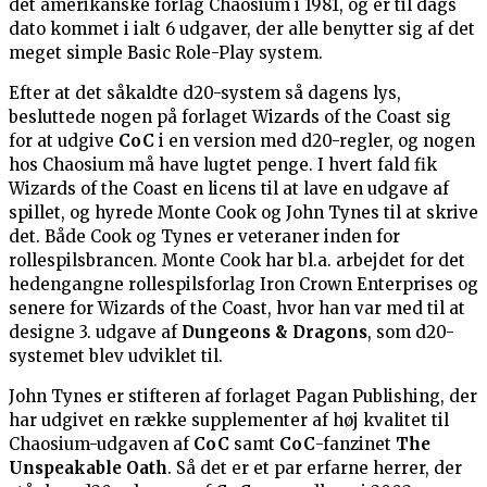
det amerikanske forlag Chaosium i 1981, og er til dags
dato kommet i ialt 6 udgaver, der alle benytter sig af det
meget simple Basic Role-Play system.
Efter at det såkaldte d20-system så dagens lys,
besluttede nogen på forlaget Wizards of the Coast sig
for at udgive
CoC
i en version med d20-regler, og nogen
hos Chaosium må have lugtet penge. I hvert fald fik
Wizards of the Coast en licens til at lave en udgave af
spillet, og hyrede Monte Cook og John Tynes til at skrive
det. Både Cook og Tynes er veteraner inden for
rollespilsbrancen. Monte Cook har bl.a. arbejdet for det
hedengangne rollespilsforlag Iron Crown Enterprises og
senere for Wizards of the Coast, hvor han var med til at
designe 3. udgave af
Dungeons & Dragons
, som d20-
systemet blev udviklet til.
John Tynes er stifteren af forlaget Pagan Publishing, der
har udgivet en række supplementer af høj kvalitet til
Chaosium-udgaven af
CoC
samt
CoC
-fanzinet
The
Unspeakable Oath
. Så det er et par erfarne herrer, der