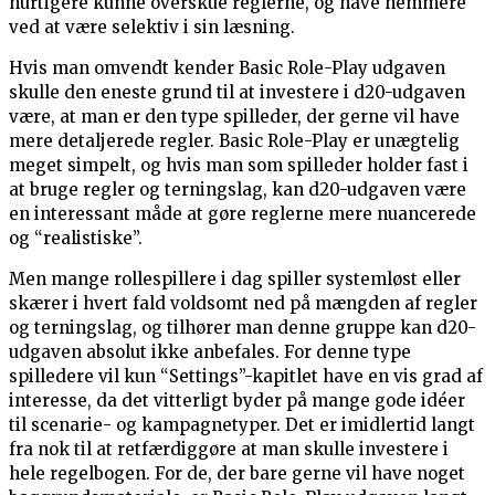
hurtigere kunne overskue reglerne, og have nemmere
ved at være selektiv i sin læsning.
Hvis man omvendt kender Basic Role-Play udgaven
skulle den eneste grund til at investere i d20-udgaven
være, at man er den type spilleder, der gerne vil have
mere detaljerede regler. Basic Role-Play er unægtelig
meget simpelt, og hvis man som spilleder holder fast i
at bruge regler og terningslag, kan d20-udgaven være
en interessant måde at gøre reglerne mere nuancerede
og “realistiske”.
Men mange rollespillere i dag spiller systemløst eller
skærer i hvert fald voldsomt ned på mængden af regler
og terningslag, og tilhører man denne gruppe kan d20-
udgaven absolut ikke anbefales. For denne type
spilledere vil kun “Settings”-kapitlet have en vis grad af
interesse, da det vitterligt byder på mange gode idéer
til scenarie- og kampagnetyper. Det er imidlertid langt
fra nok til at retfærdiggøre at man skulle investere i
hele regelbogen. For de, der bare gerne vil have noget