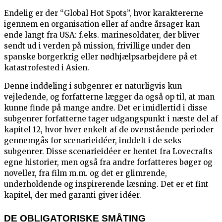
Endelig er der “Global Hot Spots”, hvor karaktererne
igennem en organisation eller af andre årsager kan
ende langt fra USA: f.eks. marinesoldater, der bliver
sendt ud i verden på mission, frivillige under den
spanske borgerkrig eller nødhjælpsarbejdere på et
katastrofested i Asien.
Denne inddeling i subgenrer er naturligvis kun
vejledende, og forfatterne lægger da også op til, at man
kunne finde på mange andre. Det er imidlertid i disse
subgenrer forfatterne tager udgangspunkt i næste del af
kapitel 12, hvor hver enkelt af de ovenstående perioder
gennemgås for scenarieidéer, inddelt i de seks
subgenrer. Disse scenarieidéer er hentet fra Lovecrafts
egne historier, men også fra andre forfatteres bøger og
noveller, fra film m.m. og det er glimrende,
underholdende og inspirerende læsning. Det er et fint
kapitel, der med garanti giver idéer.
DE OBLIGATORISKE SMÅTING