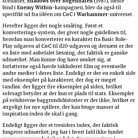
scenarier,
Shadows over Bögenhafen
(1987), første
bind i
Enemy Within
-kampagnen, blev da også til
specifikt ud fra idéen om
CoC
i
Warhammer
-universet.
Herefter ligger der nogle småting. Først et
konverterings-system, der giver nogle guidelines til,
hvordan man konverterer en karakter fra Basic Role-
Play udgaven af
CoC
til d20-udgaven og dernæst er der
en liste med anbefalet læsning, der faktisk er ganske
udmærket. Man kunne dog have ønsket sig, at
forfatterne også havde inkluderet film og eventuelle
andre medier i deres liste. Endeligt er der en enkelt side
med eksempler på karakterer, der dog er meget
tandløs: der ligger fire eksempler på siden, hvilket
selvsagt betyder at der kun er plads til stats. Eksempler
på velskrevne baggrundshistorier er der ikke, hvilket er
ærgeligt for nye spillere, der kan bruge masser af
inspiration inden de skal i gang.
Endeligt ligger der et tresiders index, der faktisk
fungerer udmærket; jeg har i hvert fald ikke fundet