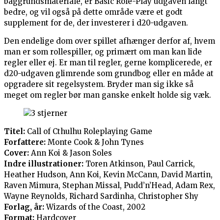
baggrundsmateriale, er Basic Role-Play udgaven langt
bedre, og vil også på dette område være et godt
supplement for de, der investerer i d20-udgaven.
Den endelige dom over spillet afhænger derfor af, hvem
man er som rollespiller, og primært om man kan lide
regler eller ej. Er man til regler, gerne komplicerede, er
d20-udgaven glimrende som grundbog eller en måde at
opgradere sit regelsystem. Bryder man sig ikke så
meget om regler bør man ganske enkelt holde sig væk.
Titel:
Call of Cthulhu Roleplaying Game
Forfattere:
Monte Cook & John Tynes
Cover:
Ann Koi & Jason Soles
Indre illustrationer:
Toren Atkinson, Paul Carrick,
Heather Hudson, Ann Koi, Kevin McCann, David Martin,
Raven Mimura, Stephan Missal, Pudd’n’Head, Adam Rex,
Wayne Reynolds, Richard Sardinha, Christopher Shy
Forlag, år:
Wizards of the Coast, 2002
Format:
Hardcover