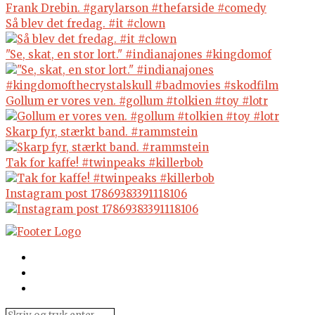
Så blev det fredag. #it #clown
"Se, skat, en stor lort." #indianajones #kingdomof
Gollum er vores ven. #gollum #tolkien #toy #lotr
Skarp fyr, stærkt band. #rammstein
Tak for kaffe! #twinpeaks #killerbob
Instagram post 17869383391118106