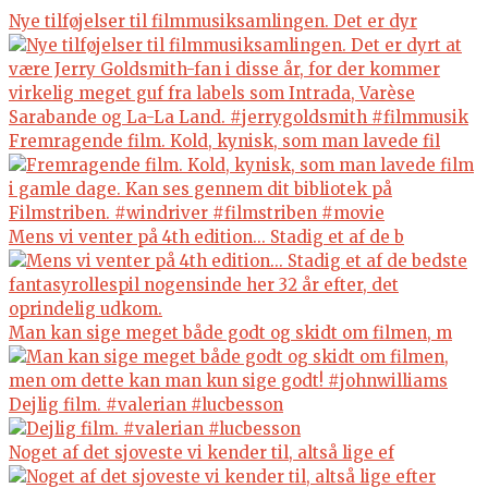
Nye tilføjelser til filmmusiksamlingen. Det er dyr
Fremragende film. Kold, kynisk, som man lavede fil
Mens vi venter på 4th edition... Stadig et af de b
Man kan sige meget både godt og skidt om filmen, m
Dejlig film. #valerian #lucbesson
Noget af det sjoveste vi kender til, altså lige ef