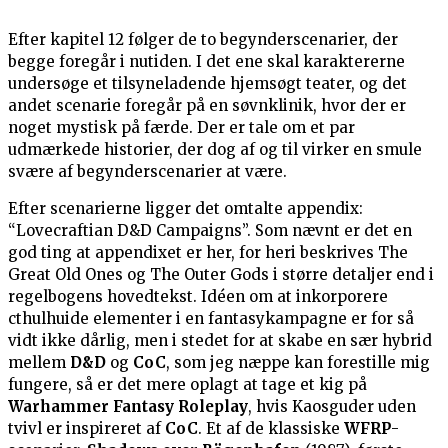
Efter kapitel 12 følger de to begynderscenarier, der
begge foregår i nutiden. I det ene skal karaktererne
undersøge et tilsyneladende hjemsøgt teater, og det
andet scenarie foregår på en søvnklinik, hvor der er
noget mystisk på færde. Der er tale om et par
udmærkede historier, der dog af og til virker en smule
svære af begynderscenarier at være.
Efter scenarierne ligger det omtalte appendix:
“Lovecraftian D&D Campaigns”. Som nævnt er det en
god ting at appendixet er her, for heri beskrives The
Great Old Ones og The Outer Gods i større detaljer end i
regelbogens hovedtekst. Idéen om at inkorporere
cthulhuide elementer i en fantasykampagne er for så
vidt ikke dårlig, men i stedet for at skabe en sær hybrid
mellem
D&D
og
CoC
, som jeg næppe kan forestille mig
fungere, så er det mere oplagt at tage et kig på
Warhammer Fantasy Roleplay
, hvis Kaosguder uden
tvivl er inspireret af
CoC
. Et af de klassiske
WFRP
-