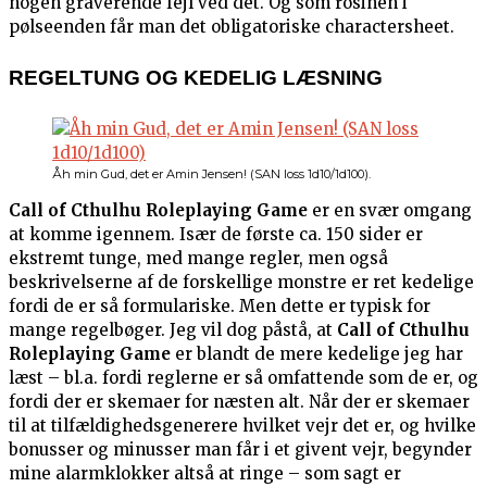
nogen graverende fejl ved det. Og som rosinen i
pølseenden får man det obligatoriske charactersheet.
REGELTUNG OG KEDELIG LÆSNING
Åh min Gud, det er Amin Jensen! (SAN loss 1d10/1d100).
Call of Cthulhu Roleplaying Game
er en svær omgang
at komme igennem. Især de første ca. 150 sider er
ekstremt tunge, med mange regler, men også
beskrivelserne af de forskellige monstre er ret kedelige
fordi de er så formulariske. Men dette er typisk for
mange regelbøger. Jeg vil dog påstå, at
Call of Cthulhu
Roleplaying Game
er blandt de mere kedelige jeg har
læst – bl.a. fordi reglerne er så omfattende som de er, og
fordi der er skemaer for næsten alt. Når der er skemaer
til at tilfældighedsgenerere hvilket vejr det er, og hvilke
bonusser og minusser man får i et givent vejr, begynder
mine alarmklokker altså at ringe – som sagt er