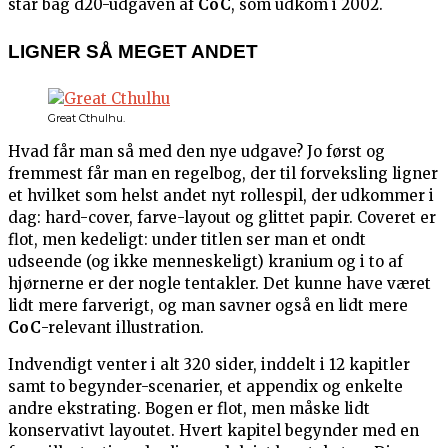
står bag d20-udgaven af
CoC
, som udkom i 2002.
LIGNER SÅ MEGET ANDET
Great Cthulhu.
Hvad får man så med den nye udgave? Jo først og
fremmest får man en regelbog, der til forveksling ligner
et hvilket som helst andet nyt rollespil, der udkommer i
dag: hard-cover, farve-layout og glittet papir. Coveret er
flot, men kedeligt: under titlen ser man et ondt
udseende (og ikke menneskeligt) kranium og i to af
hjørnerne er der nogle tentakler. Det kunne have været
lidt mere farverigt, og man savner også en lidt mere
CoC
-relevant illustration.
Indvendigt venter i alt 320 sider, inddelt i 12 kapitler
samt to begynder-scenarier, et appendix og enkelte
andre ekstrating. Bogen er flot, men måske lidt
konservativt layoutet. Hvert kapitel begynder med en