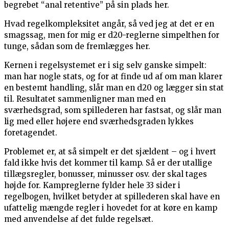
begrebet “anal retentive” på sin plads her.
Hvad regelkompleksitet angår, så ved jeg at det er en
smagssag, men for mig er d20-reglerne simpelthen for
tunge, sådan som de fremlægges her.
Kernen i regelsystemet er i sig selv ganske simpelt:
man har nogle stats, og for at finde ud af om man klarer
en bestemt handling, slår man en d20 og lægger sin stat
til. Resultatet sammenligner man med en
sværhedsgrad, som spillederen har fastsat, og slår man
lig med eller højere end sværhedsgraden lykkes
foretagendet.
Problemet er, at så simpelt er det sjældent – og i hvert
fald ikke hvis det kommer til kamp. Så er der utallige
tillægsregler, bonusser, minusser osv. der skal tages
højde for. Kampreglerne fylder hele 33 sider i
regelbogen, hvilket betyder at spillederen skal have en
ufattelig mængde regler i hovedet for at køre en kamp
med anvendelse af det fulde regelsæt.