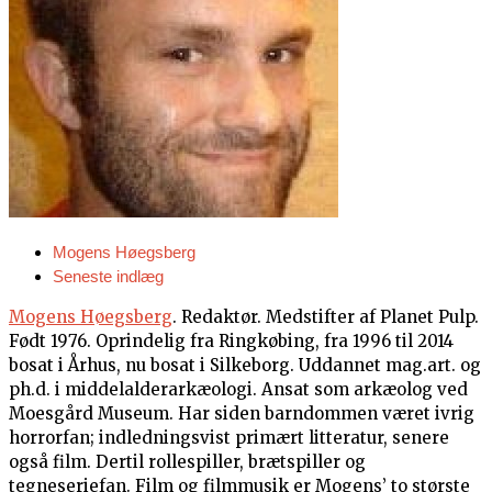
Mogens Høegsberg
Seneste indlæg
Mogens Høegsberg
. Redaktør. Medstifter af Planet Pulp.
Født 1976. Oprindelig fra Ringkøbing, fra 1996 til 2014
bosat i Århus, nu bosat i Silkeborg. Uddannet mag.art. og
ph.d. i middelalderarkæologi. Ansat som arkæolog ved
Moesgård Museum. Har siden barndommen været ivrig
horrorfan; indledningsvist primært litteratur, senere
også film. Dertil rollespiller, brætspiller og
tegneseriefan. Film og filmmusik er Mogens’ to største