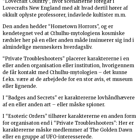
“Lovecraft Country”, hvor scenarierne foregår i
Lovecrafts New England med alt hvad dertil hører af
okkult oplyste professorer, indavlede kultister m.m.
Den anden hedder “Hometown Horrors”, og er
kendetegnet ved at Cthulhu-mytologiens kosmiske
rædsler her på en eller anden måde insinuerer sig ind i
almindelige menneskers hverdagsliv.
“Private Troubleshooters” placerer karaktererne i en
eller anden organisation eller institution, hvorigennem
de får kontakt med Cthulhu-mytologien – det kunne
f.eks. være at de arbejdede for en stor avis, et museum
eller lignende.
I “Badges and Secrets” er karaktererne lovhåndhævere
af en eller anden art – eller måske spioner.
I “Esoteric Orders” tilhører karaktererne en anden form
for organisaton end i “Private Troubleshooters”: Her er
karaktererne måske medlemmer af The Golden Dawn
eller en gruppe af UFO-interesserede.