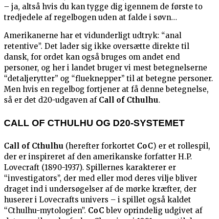
– ja, altså hvis du kan tygge dig igennem de første to
tredjedele af regelbogen uden at falde i søvn…
Amerikanerne har et vidunderligt udtryk: “anal
retentive”. Det lader sig ikke oversætte direkte til
dansk, for ordet kan også bruges om andet end
personer, og her i landet bruger vi mest betegnelserne
“detaljerytter” og “flueknepper” til at betegne personer.
Men hvis en regelbog fortjener at få denne betegnelse,
så er det d20-udgaven af
Call of Cthulhu
.
CALL OF CTHULHU OG D20-SYSTEMET
Call of Cthulhu
(herefter forkortet
CoC
) er et rollespil,
der er inspireret af den amerikanske forfatter H.P.
Lovecraft (1890-1937). Spillernes karakterer er
“investigators”, der med eller mod deres vilje bliver
draget ind i undersøgelser af de mørke kræfter, der
huserer i Lovecrafts univers – i spillet også kaldet
“Cthulhu-mytologien”.
CoC
blev oprindelig udgivet af