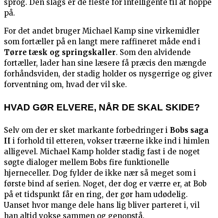
sprog. Den slags er de fleste for intelligente til at hoppe
på.
For det andet bruger Michael Kamp sine virkemidler
som fortæller på en langt mere raffineret måde end i
Tørre tæsk og springskaller
. Som den alvidende
fortæller, lader han sine læsere få præcis den mængde
forhåndsviden, der stadig holder os nysgerrige og giver
forventning om, hvad der vil ske.
HVAD GØR ELVERE, NÅR DE SKAL SKIDE?
Selv om der er sket markante forbedringer i
Bobs saga
II
i forhold til etteren, vokser træerne ikke ind i himlen
alligevel. Michael Kamp holder stadig fast i de noget
søgte dialoger mellem Bobs fire funktionelle
hjerneceller. Dog fylder de ikke nær så meget som i
første bind af serien. Noget, der dog er værre er, at Bob
på et tidspunkt får en ring, der gør ham udødelig.
Uanset hvor mange dele hans lig bliver parteret i, vil
han altid vokse sammen og genopstå.