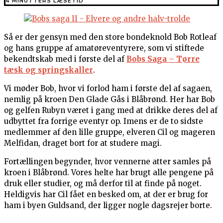
4 MINUTTERS LÆSETID
Så er der gensyn med den store bondeknold Bob Rotleaf
og hans gruppe af amatøreventyrere, som vi stiftede
bekendtskab med i første del af
Bobs Saga
–
Tørre
tæsk og springskaller
.
Vi møder Bob, hvor vi forlod ham i første del af sagaen,
nemlig på kroen Den Glade Gås i Blåbrønd. Her har Bob
og gelfen Rubyn været i gang med at drikke deres del af
udbyttet fra forrige eventyr op. Imens er de to sidste
medlemmer af den lille gruppe, elveren Cil og mageren
Melfidan, draget bort for at studere magi.
Fortællingen begynder, hvor vennerne atter samles på
kroen i Blåbrønd. Vores helte har brugt alle pengene på
druk eller studier, og må derfor til at finde på noget.
Heldigvis har Cil fået en besked om, at der er brug for
ham i byen Guldsand, der ligger nogle dagsrejer borte.