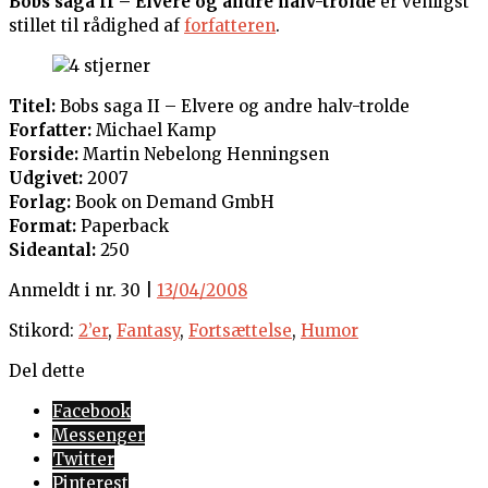
Bobs saga II – Elvere og andre halv-trolde
er venligst
stillet til rådighed af
forfatteren
.
Titel:
Bobs saga II – Elvere og andre halv-trolde
Forfatter:
Michael Kamp
Forside:
Martin Nebelong Henningsen
Udgivet:
2007
Forlag:
Book on Demand GmbH
Format:
Paperback
Sideantal:
250
Anmeldt i nr. 30 |
13/04/2008
Stikord:
2’er
,
Fantasy
,
Fortsættelse
,
Humor
Del dette
Facebook
Messenger
Twitter
Pinterest