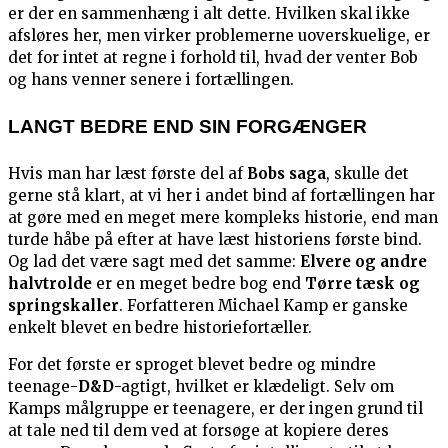
er der en sammenhæng i alt dette. Hvilken skal ikke
afsløres her, men virker problemerne uoverskuelige, er
det for intet at regne i forhold til, hvad der venter Bob
og hans venner senere i fortællingen.
LANGT BEDRE END SIN FORGÆNGER
Hvis man har læst første del af
Bobs saga
, skulle det
gerne stå klart, at vi her i andet bind af fortællingen har
at gøre med en meget mere kompleks historie, end man
turde håbe på efter at have læst historiens første bind.
Og lad det være sagt med det samme:
Elvere og andre
halvtrolde
er en meget bedre bog end
Tørre tæsk og
springskaller
. Forfatteren Michael Kamp er ganske
enkelt blevet en bedre historiefortæller.
For det første er sproget blevet bedre og mindre
teenage-
D&D
-agtigt, hvilket er klædeligt. Selv om
Kamps målgruppe er teenagere, er der ingen grund til
at tale ned til dem ved at forsøge at kopiere deres