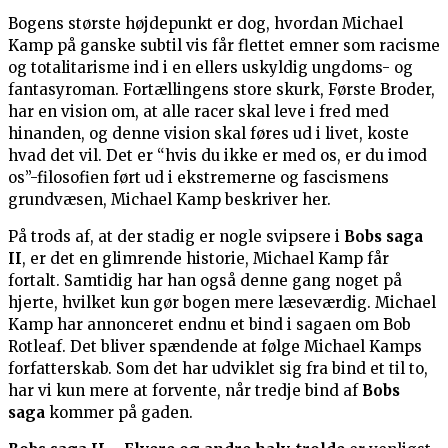
Bogens største højdepunkt er dog, hvordan Michael
Kamp på ganske subtil vis får flettet emner som racisme
og totalitarisme ind i en ellers uskyldig ungdoms- og
fantasyroman. Fortællingens store skurk, Første Broder,
har en vision om, at alle racer skal leve i fred med
hinanden, og denne vision skal føres ud i livet, koste
hvad det vil. Det er “hvis du ikke er med os, er du imod
os”-filosofien ført ud i ekstremerne og fascismens
grundvæsen, Michael Kamp beskriver her.
På trods af, at der stadig er nogle svipsere i
Bobs saga
II
, er det en glimrende historie, Michael Kamp får
fortalt. Samtidig har han også denne gang noget på
hjerte, hvilket kun gør bogen mere læseværdig. Michael
Kamp har annonceret endnu et bind i sagaen om Bob
Rotleaf. Det bliver spændende at følge Michael Kamps
forfatterskab. Som det har udviklet sig fra bind et til to,
har vi kun mere at forvente, når tredje bind af
Bobs
saga
kommer på gaden.