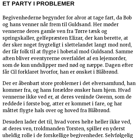
ET PARTY I PROBLEMER
Begivenhederne begynder for alvor at tage fart, da Bob
og hans venner når frem til Guldsand. Her møder
vennerne deres gamle ven fra Tørre tæsk og
springskaller, gelfepræsten Elizar, der kan berette, at
der sker noget frygteligt i slettelandet langt mod nord,
der får folk til at flygte i hobetal mod Guldsand. Samme
aften bliver eventyrerne overfaldet af en lejemorder,
som de kun undslipper med nød og næppe. Dagen efter
får Cil forklaret hvorfor, han er ønsket i Blåbrønd.
Der er åbenbart store problemer i det elversamfund, han
kommer fra, og hans forældre ønsker ham hjem. Hvad
vennerne ikke ved er, at deres veninde Gwenn, som de
reddede i første bog, atter er kommet i fare, og har
måttet flygte hals over og hoved fra Blåbrønd.
Desuden lader det til, hvad vores helte heller ikke ved,
at deres ven, troldmanden Torsten, spiller en yderst
uheldig rolle i de forskellige begivenheder. Selvfølgelig