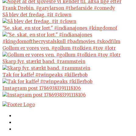
Så blev det fredag. #it #clown
"Se, skat, en stor lort." #indianajones #kingdomof
Gollum er vores ven. #gollum #tolkien #toy #lotr
Skarp fyr, stærkt band. #rammstein
Tak for kaffe! #twinpeaks #killerbob
Instagram post 17869383391118106