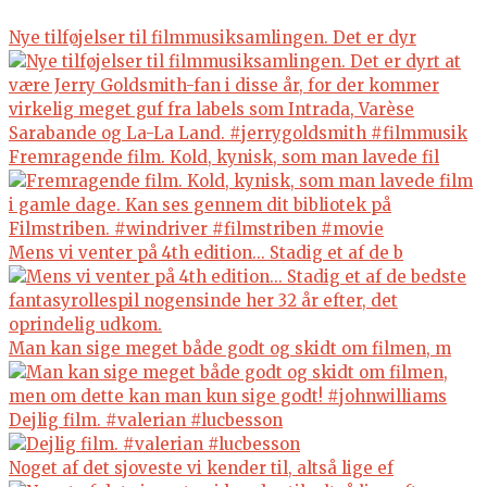
Nye tilføjelser til filmmusiksamlingen. Det er dyr
Fremragende film. Kold, kynisk, som man lavede fil
Mens vi venter på 4th edition... Stadig et af de b
Man kan sige meget både godt og skidt om filmen, m
Dejlig film. #valerian #lucbesson
Noget af det sjoveste vi kender til, altså lige ef