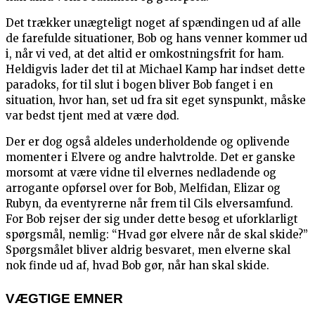
Det trækker unægteligt noget af spændingen ud af alle
de farefulde situationer, Bob og hans venner kommer ud
i, når vi ved, at det altid er omkostningsfrit for ham.
Heldigvis lader det til at Michael Kamp har indset dette
paradoks, for til slut i bogen bliver Bob fanget i en
situation, hvor han, set ud fra sit eget synspunkt, måske
var bedst tjent med at være død.
Der er dog også aldeles underholdende og oplivende
momenter i Elvere og andre halvtrolde. Det er ganske
morsomt at være vidne til elvernes nedladende og
arrogante opførsel over for Bob, Melfidan, Elizar og
Rubyn, da eventyrerne når frem til Cils elversamfund.
For Bob rejser der sig under dette besøg et uforklarligt
spørgsmål, nemlig: “Hvad gør elvere når de skal skide?”
Spørgsmålet bliver aldrig besvaret, men elverne skal
nok finde ud af, hvad Bob gør, når han skal skide.
VÆGTIGE EMNER