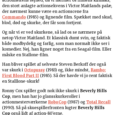
actionheltens sejhed, da vi nærmer os filmens klimaks,
den stort anlagte actionsekvens i Victor Maitlands palæ,
der nærmest kunne være en actionscene fra
Commando
(1985) og lignende film. Spækket med skud,
blod, død og skurke, der får som fortjent.
Og når vi er ved skurkene, så lad os se nærmere på
netop Victor Maitland. Et klassisk dumt svin, og faktisk
både modbydelig og farlig, som man normalt ikke ser i
komedier. Nej, han ligner noget fra en Seagal-film. Eller
måske en Stallone-film.
Han bliver spillet af selveste Steven Berkoff der også
var skurk i
Octopussy
(1983) og, ikke mindst,
Rambo:
First Blood Part II
(1985). Så der havde vi jo rent faktisk
en Stalllone-skurk!
Ronny Cox spiller godt nok ikke skurk i
Beverly Hills
Cop
, men han har jo glansskurkeroller i
actionmesterværkerne
RoboCop
(1987) og
Total Recall
(1990). Så på skuespillerfronten lugter
Beverly Hills
Cop
også lidt af action-80’erne.