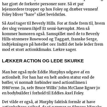
har gjort de forkerte personer sure. Så et par
lejemordere tropper op hos Foley og dræber vennen!
Foley bliver “bare” slået bevidstløs.
Så Axel tager til Beverly Hills. For at finde frem til, hvem
der slog vennen ihjel! Et semi-hævnplot. Men så
kommer humoren også. Samspillet med de to Beverly
Hills-strømere Rosewood og Taggart, franske Serge,
indtjekningen på hotellet osv. Indtil det hele leder frem
mod et stort actionklimaks. Lækre sager.
LÆKKER ACTION OG LEDE SKURKE
Man bør også nyde Eddie Murphys udgave af en
actionhelt. For han har en helt anden statur end de
bøffer, vi normalt forbinder med actionfilmen i
1980’erne. Ja, selv Bruce Willis’ John McClane ligner jo
en bodybuilder i forhold til Eddies Axel Foley.
Det vilde er også, at Murphy faktisk formår at have