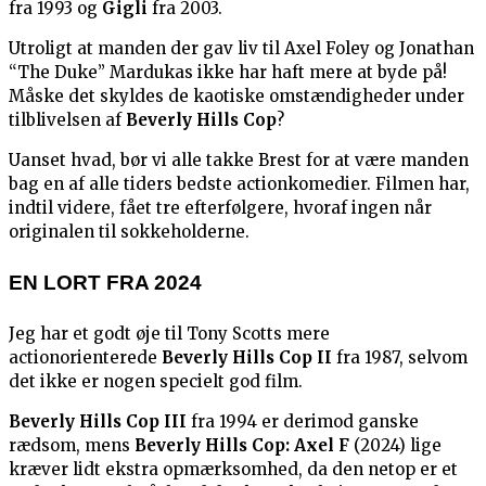
fra 1993 og
Gigli
fra 2003.
Utroligt at manden der gav liv til Axel Foley og Jonathan
“The Duke” Mardukas ikke har haft mere at byde på!
Måske det skyldes de kaotiske omstændigheder under
tilblivelsen af
Beverly Hills Cop
?
Uanset hvad, bør vi alle takke Brest for at være manden
bag en af alle tiders bedste actionkomedier. Filmen har,
indtil videre, fået tre efterfølgere, hvoraf ingen når
originalen til sokkeholderne.
EN LORT FRA 2024
Jeg har et godt øje til Tony Scotts mere
actionorienterede
Beverly Hills Cop II
fra 1987, selvom
det ikke er nogen specielt god film.
Beverly Hills Cop III
fra 1994 er derimod ganske
rædsom, mens
Beverly Hills Cop: Axel F
(2024) lige
kræver lidt ekstra opmærksomhed, da den netop er et