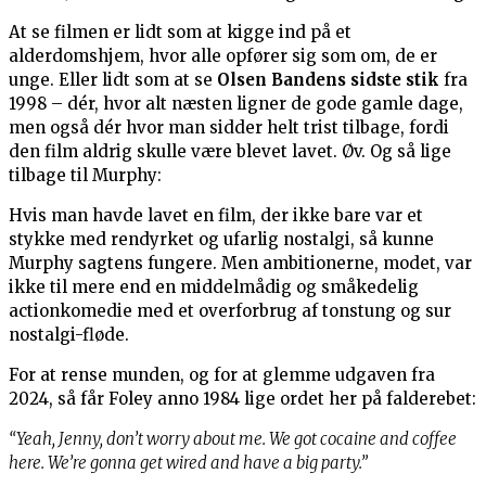
At se filmen er lidt som at kigge ind på et
alderdomshjem, hvor alle opfører sig som om, de er
unge. Eller lidt som at se
Olsen Bandens sidste stik
fra
1998 – dér, hvor alt næsten ligner de gode gamle dage,
men også dér hvor man sidder helt trist tilbage, fordi
den film aldrig skulle være blevet lavet. Øv. Og så lige
tilbage til Murphy:
Hvis man havde lavet en film, der ikke bare var et
stykke med rendyrket og ufarlig nostalgi, så kunne
Murphy sagtens fungere. Men ambitionerne, modet, var
ikke til mere end en middelmådig og småkedelig
actionkomedie med et overforbrug af tonstung og sur
nostalgi-fløde.
For at rense munden, og for at glemme udgaven fra
2024, så får Foley anno 1984 lige ordet her på falderebet:
“Yeah, Jenny, don’t worry about me. We got cocaine and coffee
here. We’re gonna get wired and have a big party.”