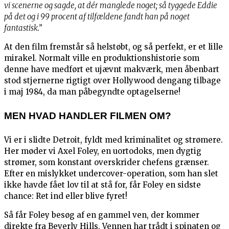
vi scenerne og sagde, at dér manglede noget; så tyggede Eddie
på det og i 99 procent af tilfældene fandt han på noget
fantastisk.”
At den film fremstår så helstøbt, og så perfekt, er et lille
mirakel. Normalt ville en produktionshistorie som
denne have medført et ujævnt makværk, men åbenbart
stod stjernerne rigtigt over Hollywood dengang tilbage
i maj 1984, da man påbegyndte optagelserne!
MEN HVAD HANDLER FILMEN OM?
Vi er i slidte Detroit, fyldt med kriminalitet og strømere.
Her møder vi Axel Foley, en uortodoks, men dygtig
strømer, som konstant overskrider chefens grænser.
Efter en mislykket undercover-operation, som han slet
ikke havde fået lov til at stå for, får Foley en sidste
chance: Ret ind eller blive fyret!
Så får Foley besøg af en gammel ven, der kommer
direkte fra Beverly Hills. Vennen har trådt i spinaten og