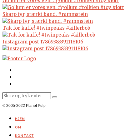
Gollum er vores ven. #gollum #tolkien #toy #lotr
Skarp fyr, stærkt band. #rammstein
Tak for kaffe! #twinpeaks #killerbob
Instagram post 17869383391118106
© 2005-2022 Planet Pulp
HJEM
OM
KONTAKT