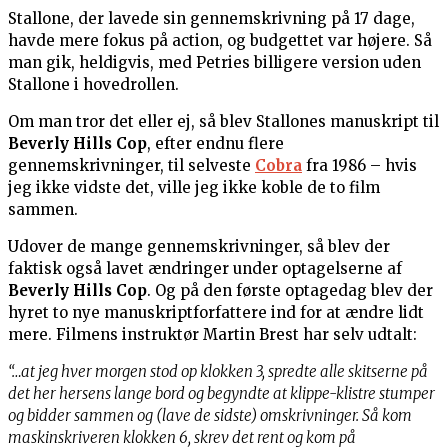
Stallone, der lavede sin gennemskrivning på 17 dage,
havde mere fokus på action, og budgettet var højere. Så
man gik, heldigvis, med Petries billigere version uden
Stallone i hovedrollen.
Om man tror det eller ej, så blev Stallones manuskript til
Beverly Hills Cop
, efter endnu flere
gennemskrivninger, til selveste
Cobra
fra 1986 – hvis
jeg ikke vidste det, ville jeg ikke koble de to film
sammen.
Udover de mange gennemskrivninger, så blev der
faktisk også lavet ændringer under optagelserne af
Beverly Hills Cop
. Og på den første optagedag blev der
hyret to nye manuskriptforfattere ind for at ændre lidt
mere. Filmens instruktør Martin Brest har selv udtalt:
“…at jeg hver morgen stod op klokken 3, spredte alle skitserne på
det her hersens lange bord og begyndte at klippe-klistre stumper
og bidder sammen og (lave de sidste) omskrivninger. Så kom
maskinskriveren klokken 6, skrev det rent og kom på