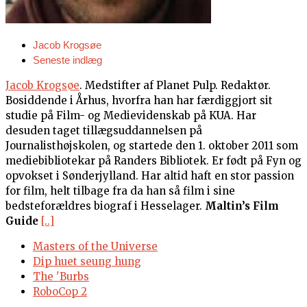
Jacob Krogsøe
Seneste indlæg
Jacob Krogsøe
. Medstifter af Planet Pulp. Redaktør.
Bosiddende i Århus, hvorfra han har færdiggjort sit
studie på Film- og Medievidenskab på KUA. Har
desuden taget tillægsuddannelsen på
Journalisthøjskolen, og startede den 1. oktober 2011 som
mediebibliotekar på Randers Bibliotek. Er født på Fyn og
opvokset i Sønderjylland. Har altid haft en stor passion
for film, helt tilbage fra da han så film i sine
bedsteforældres biograf i Hesselager.
Maltin’s Film
Guide
[..]
Masters of the Universe
Dip huet seung hung
The 'Burbs
RoboCop 2