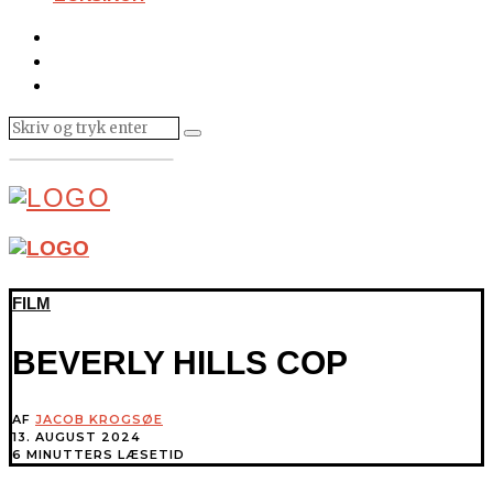
FILM
BEVERLY HILLS COP
AF
JACOB KROGSØE
13. AUGUST 2024
6 MINUTTERS LÆSETID