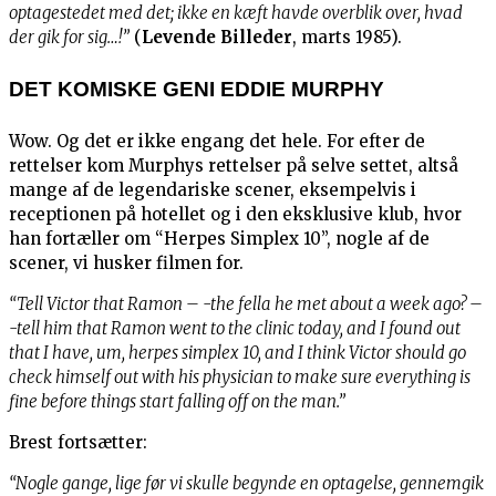
optagestedet med det; ikke en kæft havde overblik over, hvad
der gik for sig…!”
(
Levende Billeder
, marts 1985).
DET KOMISKE GENI EDDIE MURPHY
Wow. Og det er ikke engang det hele. For efter de
rettelser kom Murphys rettelser på selve settet, altså
mange af de legendariske scener, eksempelvis i
receptionen på hotellet og i den eksklusive klub, hvor
han fortæller om “Herpes Simplex 10”, nogle af de
scener, vi husker filmen for.
“Tell Victor that Ramon – -the fella he met about a week ago? –
-tell him that Ramon went to the clinic today, and I found out
that I have, um, herpes simplex 10, and I think Victor should go
check himself out with his physician to make sure everything is
fine before things start falling off on the man.”
Brest fortsætter:
“Nogle gange, lige før vi skulle begynde en optagelse, gennemgik