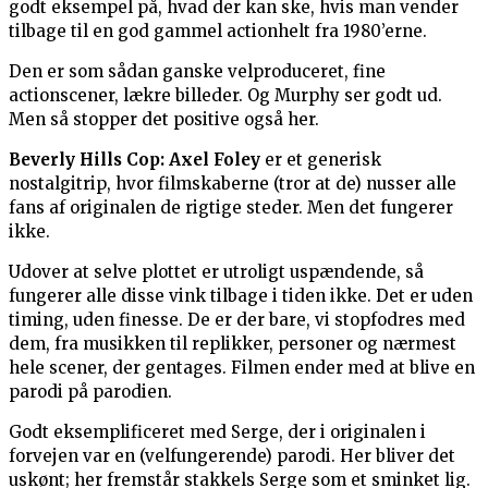
godt eksempel på, hvad der kan ske, hvis man vender
tilbage til en god gammel actionhelt fra 1980’erne.
Den er som sådan ganske velproduceret, fine
actionscener, lækre billeder. Og Murphy ser godt ud.
Men så stopper det positive også her.
Beverly Hills Cop: Axel Foley
er et generisk
nostalgitrip, hvor filmskaberne (tror at de) nusser alle
fans af originalen de rigtige steder. Men det fungerer
ikke.
Udover at selve plottet er utroligt uspændende, så
fungerer alle disse vink tilbage i tiden ikke. Det er uden
timing, uden finesse. De er der bare, vi stopfodres med
dem, fra musikken til replikker, personer og nærmest
hele scener, der gentages. Filmen ender med at blive en
parodi på parodien.
Godt eksemplificeret med Serge, der i originalen i
forvejen var en (velfungerende) parodi. Her bliver det
uskønt; her fremstår stakkels Serge som et sminket lig.