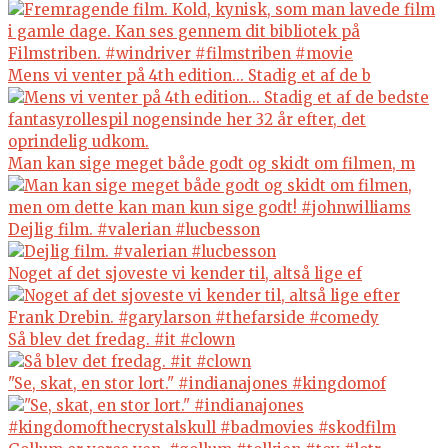
Mens vi venter på 4th edition... Stadig et af de b
Man kan sige meget både godt og skidt om filmen, m
Dejlig film. #valerian #lucbesson
Noget af det sjoveste vi kender til, altså lige ef
Så blev det fredag. #it #clown
"Se, skat, en stor lort." #indianajones #kingdomof