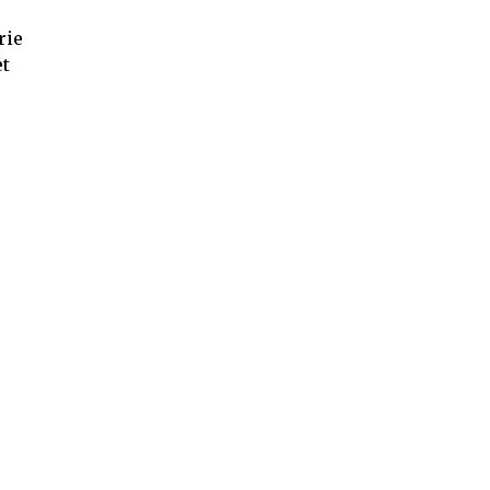
rie
et