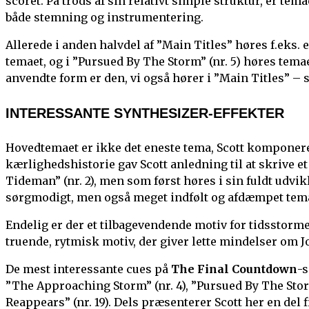
scoret. På trods af sin relativt simple struktur, er temae
både stemning og instrumentering.
Allerede i anden halvdel af ”Main Titles” høres f.eks.
temaet, og i ”Pursued By The Storm” (nr. 5) høres tem
anvendte form er den, vi også hører i ”Main Titles” – 
INTERESSANTE SYNTHESIZER-EFFEKTER
Hovedtemaet er ikke det eneste tema, Scott komponere
kærlighedshistorie gav Scott anledning til at skrive et
Tideman” (nr. 2), men som først høres i sin fuldt udvikl
sørgmodigt, men også meget indfølt og afdæmpet tema
Endelig er der et tilbagevendende motiv for tidsstormen,
truende, rytmisk motiv, der giver lette mindelser om 
De mest interessante cues på
The Final Countdown
-s
”The Approaching Storm” (nr. 4), ”Pursued By The Storm
Reappears” (nr. 19). Dels præsenterer Scott her en de