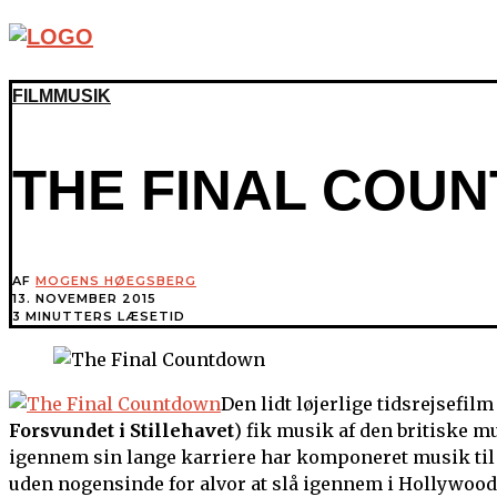
FILMMUSIK
THE FINAL COU
AF
MOGENS HØEGSBERG
13. NOVEMBER 2015
3 MINUTTERS LÆSETID
Den lidt løjerlige tidsrejsefil
Forsvundet i Stillehavet
) fik musik af den britiske mu
igennem sin lange karriere har komponeret musik til 
uden nogensinde for alvor at slå igennem i Hollywood