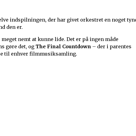
lve indspilningen, der har givet orkestret en noget tyn
nd den er.
er meget nemt at kunne lide. Det er på ingen måde
s gøre det, og
The Final Countdown
– der i parentes
lse til enhver filmmusiksamling.