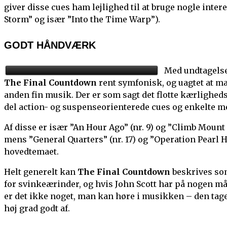
giver disse cues ham lejlighed til at bruge nogle inter
Storm” og især ”Into the Time Warp”).
GODT HÅNDVÆRK
Med undtagelse
The Final Countdown
rent symfonisk, og uagtet at ma
anden fin musik. Der er som sagt det flotte kærlighed
del action- og suspenseorienterede cues og enkelte 
Af disse er især ”An Hour Ago” (nr. 9) og ”Climb Mount
mens ”General Quarters” (nr. 17) og ”Operation Pearl Ha
hovedtemaet.
Helt generelt kan
The Final Countdown
beskrives so
for svinkeærinder, og hvis John Scott har på nogen må
er det ikke noget, man kan høre i musikken – den tager
høj grad godt af.