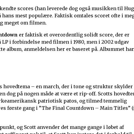
t kendte scores (han leverede dog også musikken til Hu
å hans mest populære. Faktisk omtales scoret ofte i me
lig meget om filmen.
untdown
er faktisk et overordentlig solidt score, der er
LP i forbindelse med filmen i 1980, men i 2002 udgav
dette album, anmeldelsen her er baseret på. Albummet har
s hovedtema – en march, der i tone og struktur skylder
den dog på nogen måde at være et rip-off. Scotts hovedt
ærkeamerikansk patriotisk patos, og tilmed temmelig
es første gang i ”The Final Countdown – Main Titles” (
nkt, og Scott anvender det mange gange i løbet af