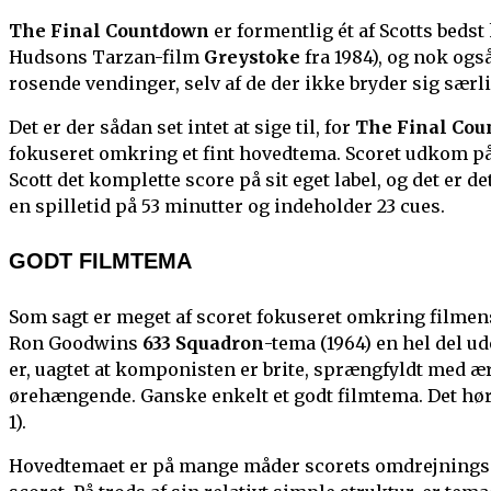
The Final Countdown
er formentlig ét af Scotts beds
Hudsons Tarzan-film
Greystoke
fra 1984), og nok ogs
rosende vendinger, selv af de der ikke bryder sig sær
Det er der sådan set intet at sige til, for
The Final Co
fokuseret omkring et fint hovedtema. Scoret udkom på 
Scott det komplette score på sit eget label, og det er 
en spilletid på 53 minutter og indeholder 23 cues.
GODT FILMTEMA
Som sagt er meget af scoret fokuseret omkring filmen
Ron Goodwins
633 Squadron
-tema (1964) en hel del u
er, uagtet at komponisten er brite, sprængfyldt med 
ørehængende. Ganske enkelt et godt filmtema. Det hør
1).
Hovedtemaet er på mange måder scorets omdrejningspu