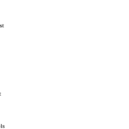
st
t
els