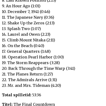
8. Last Known Position (2:13)
9. An Hour Ago (1:01)
10. December 7, 1941 (0:46)
11. The Japanese Navy (0:36)
12. Shake Up the Zeros (2:13)
13. Splash Two (1:07)
14. Laurel and Owen (2:23)
15. Climb Mount Nitaka (2:11)
16. On the Beach (0:40)
17. General Quarters (1:48)
18. Operation Pearl Harbor (1:00)
19. The Storm Reappears (3:28)
20. Back Through the Time Warp (3:41)
21. The Planes Return (1:27)
22. The Admirals Arrive (1:31)
23. Mr. and Mrs. Tideman (4:20)
Total spilletid:
53:36
Titel:
The Final Countdown