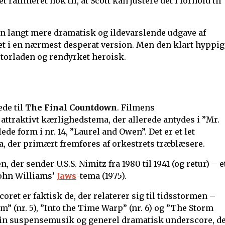
t raffineret nok til, at Scott kan justere det i forhold til
 en langt mere dramatisk og ildevarslende udgave af
aet i en nærmest desperat version. Men den klart hyppig
storladen og rendyrket heroisk.
de til
The Final Countdown
. Filmens
 attraktivt kærlighedstema, der allerede antydes i ”Mr.
ede form i nr. 14, ”Laurel and Owen”. Det er et let
, der primært fremføres af orkestrets træblæsere.
 der sender U.S.S. Nimitz fra 1980 til 1941 (og retur) – e
John Williams’
Jaws
-tema (1975).
coret er faktisk de, der relaterer sig til tidsstormen –
” (nr. 5), ”Into the Time Warp” (nr. 6) og ”The Storm
l fin suspensemusik og generel dramatisk underscore, d