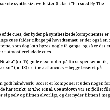
essante synthesizer-effekter (f.eks. i ”Pursued By The
 af de cues, der byder på synthesizede komponenter er
nge cues falder tilbage på hovedtemaet, er der også en 
stema, som dog kun høres nogle få gange, og så er der e
mere atmosfæreladede cues.
 Nitaka” (nr. 15) gode eksempler på fin suspensemusik,
rbor” (nr. 18) er fine actioncues – begge baseret på
m godt håndværk. Scoret er komponeret uden nogen fo
de har tænkt, at
The Final Countdown
var en fjollet fil
 sig selv og filmen alvorligt, og det nyder filmen i meg