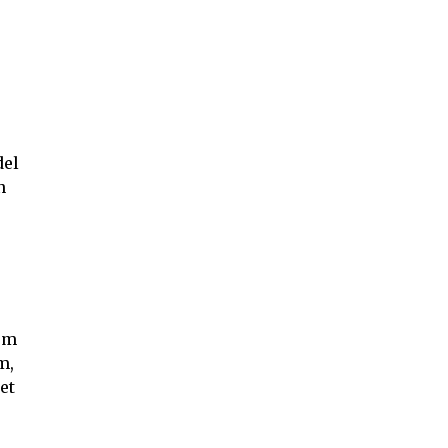
del
n
rm
m,
et