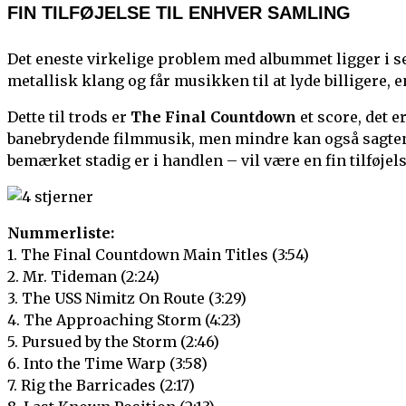
FIN TILFØJELSE TIL ENHVER SAMLING
Det eneste virkelige problem med albummet ligger i se
metallisk klang og får musikken til at lyde billigere, e
Dette til trods er
The Final Countdown
et score, det 
banebrydende filmmusik, men mindre kan også sagten
bemærket stadig er i handlen – vil være en fin tilføje
Nummerliste:
1. The Final Countdown Main Titles (3:54)
2. Mr. Tideman (2:24)
3. The USS Nimitz On Route (3:29)
4. The Approaching Storm (4:23)
5. Pursued by the Storm (2:46)
6. Into the Time Warp (3:58)
7. Rig the Barricades (2:17)