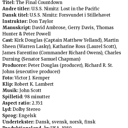
Titel:
The Final Countdown
Andre titler:
U.S.S. Nimitz: Lost in the Pacific
Dansk titel:
U.S.S. Nimitz: Forsvundet i Stillehavet
Instruktør:
Don Taylor
Manuskript:
David Ambrose, Gerry Davis, Thomas
Hunter & Peter Powell
Cast:
Kirk Douglas (Captain Matthew Yelland), Martin
Sheen (Warren Lasky), Katharine Ross (Laurel Scott),
James Farentino (Commander Richard Owens), Charles
Durning (Senator Samuel Chapman)
Producere:
Peter Douglas (producer), Richard R. St.
Johns (executive producer)
Foto:
Victor J. Kemper
Klip:
Robert K. Lambert
Musik:
John Scott
Spilletid:
98 minutter
Aspect ratio:
2.35:1
Lyd:
Dolby Stereo
Sprog:
Engelsk
Undertekster:
Dansk, svensk, norsk, finsk