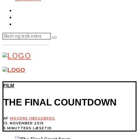
FILM
THE FINAL COUNTDOWN
AF
MOGENS HØEGSBERG
13. NOVEMBER 2015
5 MINUTTERS LÆSETID