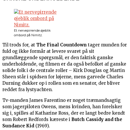
Et nervepirrende øjeblik
ombord på Nimitz.
Til trods for, at
The Final Countdown
tager munden for
fuld og ikke formår at levere svaret på sit
grundlæggende spørgsmål, er den faktisk ganske
underholdende, og filmen er da også befolket af ganske
solide folk i de centrale roller – Kirk Douglas og Martin
Sheen står i spidsen for løjerne, mens garvede Charles
Durning dukker op i rollen som en senator, der bliver
reddet fra lystyachten.
Tv-manden James Farentino er noget træmandsagtig
som jagerpiloten Owens, mens kvinden, han forelsker
sig i, spilles af Katharine Ross, der er langt bedre kendt
som Robert Redfords kæreste i
Butch Cassidy and the
Sundance Kid
(1969).