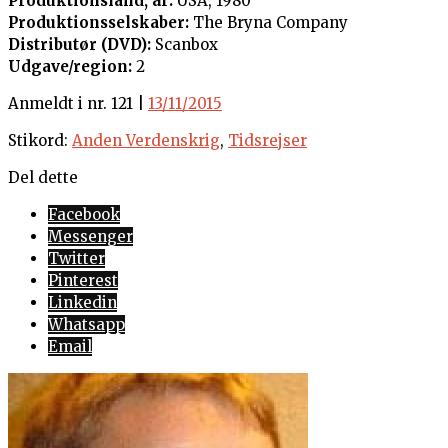
Produktionsland, år:
USA, 1980
Produktionsselskaber:
The Bryna Company
Distributør (DVD):
Scanbox
Udgave/region:
2
Anmeldt i nr. 121 |
13/11/2015
Stikord:
Anden Verdenskrig
,
Tidsrejser
Del dette
Facebook
Messenger
Twitter
Pinterest
Linkedin
Whatsapp
Email