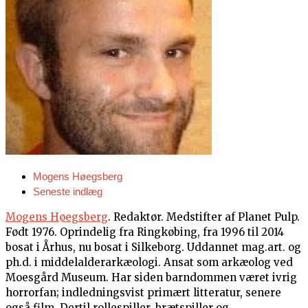
Mogens Høegsberg
Seneste indlæg
Mogens Høegsberg
. Redaktør. Medstifter af Planet Pulp.
Født 1976. Oprindelig fra Ringkøbing, fra 1996 til 2014
bosat i Århus, nu bosat i Silkeborg. Uddannet mag.art. og
ph.d. i middelalderarkæologi. Ansat som arkæolog ved
Moesgård Museum. Har siden barndommen været ivrig
horrorfan; indledningsvist primært litteratur, senere
også film. Dertil rollespiller, brætspiller og