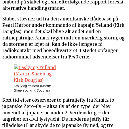
ombord på skibet og i sin efterfølgende rapport foreslå
alternative handlingsmåder.
Skibet stævner ud fra den amerikanske flådebase på
Pearl Harbor under kommando af kaptajn Yelland (Kirk
Douglas), men det skal blive alt andet end en
rutinepatrulje. Nimitz ryger ind i en mærkelig storm, og
da stormen er løjet af, kan de ikke længere få
radiokontakt med hovedkvarteret. I stedet opfanger
radiorummet udsendelser fra 1940’erne.
Lasky og Yelland (Martin
Sheen og Kirk Douglas).
Kort tid efter observerer to patruljefly fra Nimitz to
japanske Zero-fly – altså fly af den type, der blev
anvendt af japanerne under 2. Verdenskrig – der
angriber en civil lystyacht. De moderne jetfly får
tilladelse til at skyde de to japanske fly ned, og tre