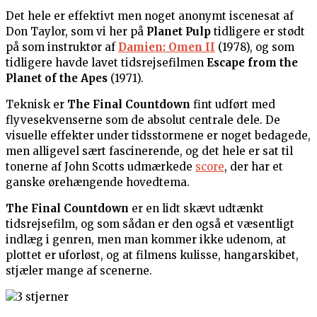
Det hele er effektivt men noget anonymt iscenesat af
Don Taylor, som vi her på
Planet Pulp
tidligere er stødt
på som instruktør af
Damien: Omen II
(1978), og som
tidligere havde lavet tidsrejsefilmen
Escape from the
Planet of the Apes
(1971).
Teknisk er
The Final Countdown
fint udført med
flyvesekvenserne som de absolut centrale dele. De
visuelle effekter under tidsstormene er noget bedagede,
men alligevel sært fascinerende, og det hele er sat til
tonerne af John Scotts udmærkede
score
, der har et
ganske ørehængende hovedtema.
The Final Countdown
er en lidt skævt udtænkt
tidsrejsefilm, og som sådan er den også et væsentligt
indlæg i genren, men man kommer ikke udenom, at
plottet er uforløst, og at filmens kulisse, hangarskibet,
stjæler mange af scenerne.