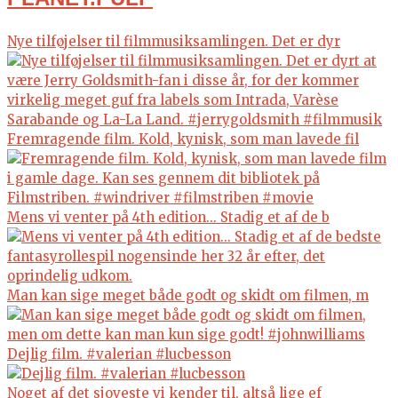
Nye tilføjelser til filmmusiksamlingen. Det er dyr
Fremragende film. Kold, kynisk, som man lavede fil
Mens vi venter på 4th edition... Stadig et af de b
Man kan sige meget både godt og skidt om filmen, m
Dejlig film. #valerian #lucbesson
Noget af det sjoveste vi kender til, altså lige ef