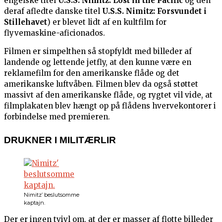
engelske titel
U.S.S. Nimitz: Lost in the Pacific
og den
deraf afledte danske titel
U.S.S. Nimitz: Forsvundet i
Stillehavet
) er blevet lidt af en kultfilm for
flyvemaskine-aficionados.
Filmen er simpelthen så stopfyldt med billeder af
landende og lettende jetfly, at den kunne være en
reklamefilm for den amerikanske flåde og det
amerikanske luftvåben. Filmen blev da også støttet
massivt af den amerikanske flåde, og rygtet vil vide, at
filmplakaten blev hængt op på flådens hvervekontorer i
forbindelse med premieren.
DRUKNER I MILITÆRLIR
Nimitz’ beslutsomme
kaptajn.
Der er ingen tvivl om, at der er masser af flotte billeder