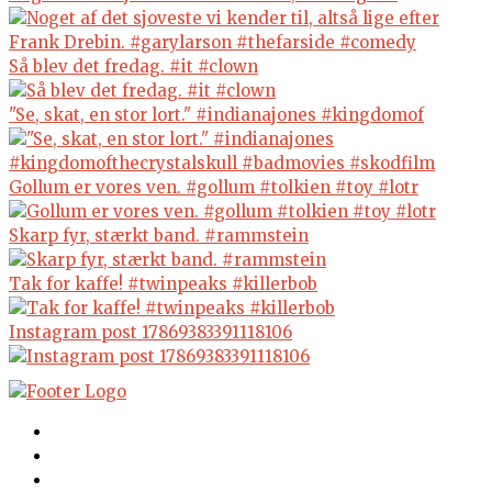
Så blev det fredag. #it #clown
"Se, skat, en stor lort." #indianajones #kingdomof
Gollum er vores ven. #gollum #tolkien #toy #lotr
Skarp fyr, stærkt band. #rammstein
Tak for kaffe! #twinpeaks #killerbob
Instagram post 17869383391118106