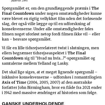
japansk Zero.
Spørgsmålet er, om den grundlæggende præmis i
The
Final Countdown
under nogen omstændigheder kunne
være blevet en rigtig vellykket film uden det forløsende
slag, der også ville lægge op til en udforskning af
konsekvenserne. Under alle omstændigheder føles
filmen noget uforløst netop fordi filmen ikke vil – eller
kan – besvare spørgsmålet.
Vi får en lille tidsrejserelateret twist i slutningen, men
ellers begrænser tidsrejseaspektet i
The Final
Countdown
sig til ”Hvad nu hvis…?”-spørgsmålet og
samtalerne mellem Yelland og Lasky.
Det skal lige siges, at et meget lignende spørgsmål –
inklusive konsekvenserne – udforskes i romantrilogien
Axis of Time
(2004, 2005, 2007) af den australske
forfatter John Birmingham, hvor en flåde fra 2021 ender
i 1942 med massive ændringer af historien som følge.
GANSKE UNDERHOLDENDE