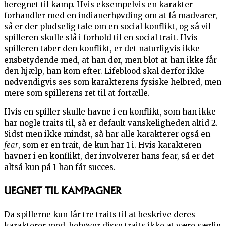
beregnet til kamp. Hvis eksempelvis en karakter
forhandler med en indianerhøvding om at få madvarer,
så er der pludselig tale om en social konflikt, og så vil
spilleren skulle slå i forhold til en social trait. Hvis
spilleren taber den konflikt, er det naturligvis ikke
ensbetydende med, at han dør, men blot at han ikke får
den hjælp, han kom efter. Lifeblood skal derfor ikke
nødvendigvis ses som karakterens fysiske helbred, men
mere som spillerens ret til at fortælle.
Hvis en spiller skulle havne i en konflikt, som han ikke
har nogle traits til, så er default vanskeligheden altid 2.
Sidst men ikke mindst, så har alle karakterer også en
fear
, som er en trait, de kun har 1 i. Hvis karakteren
havner i en konflikt, der involverer hans fear, så er det
altså kun på 1 han får succes.
UEGNET TIL KAMPAGNER
Da spillerne kun får tre traits til at beskrive deres
karakterer med, behøver disse traits ikke at være særlig