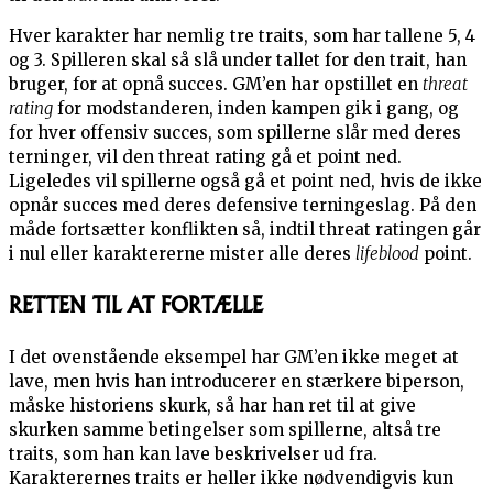
Hver karakter har nemlig tre traits, som har tallene 5, 4
og 3. Spilleren skal så slå under tallet for den trait, han
bruger, for at opnå succes. GM’en har opstillet en
threat
rating
for modstanderen, inden kampen gik i gang, og
for hver offensiv succes, som spillerne slår med deres
terninger, vil den threat rating gå et point ned.
Ligeledes vil spillerne også gå et point ned, hvis de ikke
opnår succes med deres defensive terningeslag. På den
måde fortsætter konflikten så, indtil threat ratingen går
i nul eller karaktererne mister alle deres
lifeblood
point.
RETTEN TIL AT FORTÆLLE
I det ovenstående eksempel har GM’en ikke meget at
lave, men hvis han introducerer en stærkere biperson,
måske historiens skurk, så har han ret til at give
skurken samme betingelser som spillerne, altså tre
traits, som han kan lave beskrivelser ud fra.
Karakterernes traits er heller ikke nødvendigvis kun