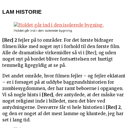
LAM HISTORIE
Holdet går ind i den isolerede bygning.
[Rec] 2
fejler på to områder. For det første bidrager
filmen ikke med noget nyt i forhold til den første film.
Alle de dramatiske virkemidler så vi i [Rec], og uden
noget nyt på bordet bliver fortsættelsen ret hurtigt
temmelig ligegyldig at se på.
Det andet område, hvor filmen fejler – og fejler eklatant
– er i forsøget på at uddybe baggrundshistorien for
zombiesygdommen, der har ramt beboerne i opgangen.
Vi så nogle hints i
[Rec]
, der antydede, at der måske var
noget religiøst inde i billedet, men det blev ved
antydningerne. Desværre får vi hele historien i
[Rec] 2
,
og den er noget af det mest lamme og kluntede, jeg har
set i lang tid.