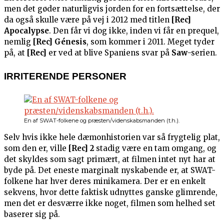
men det gøder naturligvis jorden for en fortsættelse, der
da også skulle være på vej i 2012 med titlen
[Rec]
Apocalypse
. Den får vi dog ikke, inden vi får en prequel,
nemlig
[Rec] Génesis
, som kommer i 2011. Meget tyder
på, at
[Rec]
er ved at blive Spaniens svar på
Saw
-serien.
IRRITERENDE PERSONER
En af SWAT-folkene og præsten/videnskabsmanden (t.h.).
Selv hvis ikke hele dæmonhistorien var så frygtelig plat,
som den er, ville
[Rec] 2
stadig være en tam omgang, og
det skyldes som sagt primært, at filmen intet nyt har at
byde på. Det eneste marginalt nyskabende er, at SWAT-
folkene har hver deres minikamera. Der er en enkelt
sekvens, hvor dette faktisk udnyttes ganske glimrende,
men det er desværre ikke noget, filmen som helhed set
baserer sig på.