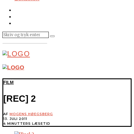
FILM
[REC] 2
AF
MOGENS HØEGSBERG
13. JULI 2011
4 MINUTTERS LÆSETID