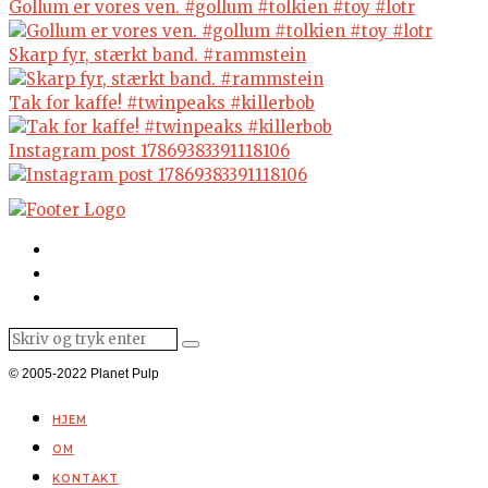
Gollum er vores ven. #gollum #tolkien #toy #lotr
Skarp fyr, stærkt band. #rammstein
Tak for kaffe! #twinpeaks #killerbob
Instagram post 17869383391118106
© 2005-2022 Planet Pulp
HJEM
OM
KONTAKT