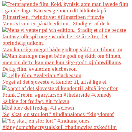
Mens vi venter på 4th edition... Stadig et af de b
Man kan sige meget både godt og skidt om filmen, m
Dejlig film. #valerian #lucbesson
Noget af det sjoveste vi kender til, altså lige ef
Så blev det fredag. #it #clown
"Se, skat, en stor lort." #indianajones #kingdomof