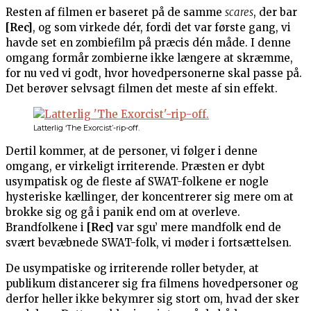
Resten af filmen er baseret på de samme
scares
, der bar
[Rec]
, og som virkede dér, fordi det var første gang, vi
havde set en zombiefilm på præcis dén måde. I denne
omgang formår zombierne ikke længere at skræmme,
for nu ved vi godt, hvor hovedpersonerne skal passe på.
Det berøver selvsagt filmen det meste af sin effekt.
Latterlig ‘The Exorcist’-rip-off.
Dertil kommer, at de personer, vi følger i denne
omgang, er virkeligt irriterende. Præsten er dybt
usympatisk og de fleste af SWAT-folkene er nogle
hysteriske kællinger, der koncentrerer sig mere om at
brokke sig og gå i panik end om at overleve.
Brandfolkene i
[Rec]
var sgu’ mere mandfolk end de
svært bevæbnede SWAT-folk, vi møder i fortsættelsen.
De usympatiske og irriterende roller betyder, at
publikum distancerer sig fra filmens hovedpersoner og
derfor heller ikke bekymrer sig stort om, hvad der sker