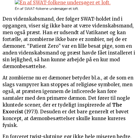
Én af SWAT-folkene undersøger et loft.
Den videnskabsmand, der følger SWAT-holdet ind i
opgangen, viser sig ikke bare at være videnskabsmand,
men også præst. Han er udsendt af Vatikanet og kan
fortælle, at zombierne ikke bare er zombier, nej de er
dæmoner. “Patient Zero” var en lille besat pige, som en
anden videnskabsmand og præst havde fået installeret i
sin lejlighed, så han kunne arbejde på en kur mod
dæmonbesættelse.
At zombierne nu er dæmoner betyder bl.a., at de som en
slags vampyrer kan stoppes af religiøse symboler, men
også, at præsten igennem de inficerede kan føre
samtaler med den primære dæmon. Det fører til nogle
kluntede scener, der er tydeligt inspirerede af
The
Exorcist
(1973). Desuden er det bare generelt et bøvet
koncept, at dæmonbesættelser skulle kunne kureres
fysisk.
En forceret twist-slutning gør ikke hele miseren bedre,