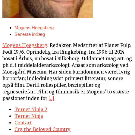
Mogens Høegsberg
Seneste indlæg
Mogens Høegsberg
. Redaktør. Medstifter af Planet Pulp.
Født 1976. Oprindelig fra Ringkøbing, fra 1996 til 2014
bosat i Århus, nu bosat i Silkeborg. Uddannet mag.art. og
ph.d. i middelalderarkæologi. Ansat som arkæolog ved
Moesgård Museum. Har siden barndommen været ivrig
horrorfan; indledningsvist primært litteratur, senere
også film. Dertil rollespiller, brætspiller og
tegneseriefan. Film og filmmusik er Mogens’ to største
passioner inden for
[..]
Ternet Ninja 2
Ternet Ninja
Contact
Cry, the Beloved Country