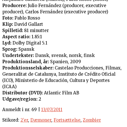
Producere:
Julio Fernández (producer, executive
producer), Carlos Fernández (executive producer)
Foto:
Pablo Rosso
Klip:
David Gallart
Spilletid:
81 minutter
Aspect ratio:
1.85:1
Lyd:
Dolby Digital 5.1
Sprog:
Spansk
Undertekster:
Dansk, svensk, norsk, finsk
Produktionsland, år:
Spanien, 2009
Produktionsselskaber:
Castelao Producciones, Filmax,
Generalitat de Catalunya, Instituto de Crédito Oficial
(ICO), Ministerio de Educación, Cultura y Deportes
(ICAA)
Distributør (DVD):
Atlantic Film AB
Udgave/region:
2
Anmeldt i nr. 69 |
13/07/2011
Stikord:
2’er
,
Dæmoner
,
Fortsættelse
,
Zombier