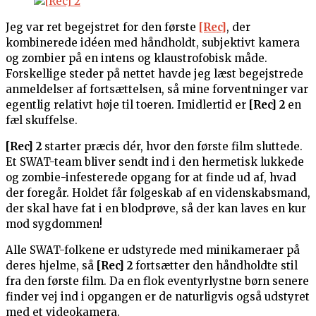
Jeg var ret begejstret for den første
[Rec]
, der
kombinerede idéen med håndholdt, subjektivt kamera
og zombier på en intens og klaustrofobisk måde.
Forskellige steder på nettet havde jeg læst begejstrede
anmeldelser af fortsættelsen, så mine forventninger var
egentlig relativt høje til toeren. Imidlertid er
[Rec] 2
en
fæl skuffelse.
[Rec] 2
starter præcis dér, hvor den første film sluttede.
Et SWAT-team bliver sendt ind i den hermetisk lukkede
og zombie-infesterede opgang for at finde ud af, hvad
der foregår. Holdet får følgeskab af en videnskabsmand,
der skal have fat i en blodprøve, så der kan laves en kur
mod sygdommen!
Alle SWAT-folkene er udstyrede med minikameraer på
deres hjelme, så
[Rec] 2
fortsætter den håndholdte stil
fra den første film. Da en flok eventyrlystne børn senere
finder vej ind i opgangen er de naturligvis også udstyret
med et videokamera.