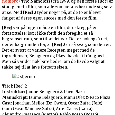
nombre
(
The Nameless
) fra 1999, og den første
[Rec]
er
stadig en fin film, som alle zombiefans bør unde sig selv
at se. Med
[Rec] 2
tyder noget på, at de to er blevet
fanget af deres egen succes med den første film.
[Rec]
var på ingen måde en film, der skreg på en
fortsættelse; især ikke fordi den foregik i et så
begrænset rum, som tilfældet var. Det er nok også det,
der er baggrunden for, at
[Rec] 2
er så svag, som den er:
Det er svært at variere Recepten meget med de
ingredienser, Belagueró og Plaza havde til rådighed.
Men så var det nok bare bedre, om de havde valgt at
takke nej til at lave fortsættelsen.
Titel:
[Rec] 2
Instruktør:
Jaume Belagueró & Paco Plaza
Manuskript:
Jaume Belagueró, Manu Díez & Paco Plaza
Cast:
Jonathan Mellor (Dr. Owen), Óscar Zafra (Jefe)
(som Oscar Sánchez Zafra), Ariel Casas (Larra),
Alejandro Casaseca (Martos), Pablo Rosso (Rosso)