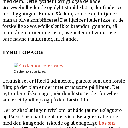
med dem. Dette gælder i øvrigt også de både
øretæveindbydende og dybt stupide børn, der finder vej
ind i bygningen. Er man SÅ dum, som de er, fortjener
man at blive zombificeret! Det hjælper heller ikke, at de
forskellige SWAT-folk slet ikke brænder igennem, så
man får en fornemmelse af, hvem der er hvem. De er
bare navne i uniformer, intet andet.
TYNDT OPKOG
En dæmon overføres.
Teknisk set er
[Rec] 2
udmærket, ganske som den første
film; på det plan er der intet at udsætte på filmen. Det
nytter bare ikke noget, når den historie, der fortælles,
kun er et tyndt opkog på den første film.
Der er absolut ingen tvivl om, at både Jaume Belagueró
og Paco Plaza har talent; det viste Belagueró allerede
med den knugende, iskolde og ubehagelige
Los sin