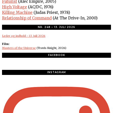
Futurist
(Alec Empire, 2005)
High Voltage
(AC/DC, 1976)
Killing Machine
(Judas Priest, 1978)
Relationship of Command
(At The Drive-In, 2000)
NR. 248 – 13. JULI 2026
Leder og indhold - 13. juli 2026
Film:
Masters of the Universe
(Travis Knight, 2026)
FACEBOOK
INSTAGRAM