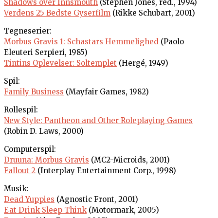
Shadows over Innsmouth
(Stephen Jones, red., 1994)
Verdens 25 Bedste Gyserfilm
(Rikke Schubart, 2001)
Tegneserier:
Morbus Gravis 1: Schastars Hemmelighed
(Paolo
Eleuteri Serpieri, 1985)
Tintins Oplevelser: Soltemplet
(Hergé, 1949)
Spil:
Family Business
(Mayfair Games, 1982)
Rollespil:
New Style: Pantheon and Other Roleplaying Games
(Robin D. Laws, 2000)
Computerspil:
Druuna: Morbus Gravis
(MC2-Microids, 2001)
Fallout 2
(Interplay Entertainment Corp., 1998)
Musik:
Dead Yuppies
(Agnostic Front, 2001)
Eat Drink Sleep Think
(Motormark, 2005)