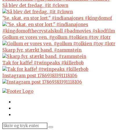
Så blev det fredag. #it #clown
"Se, skat, en stor lort." #indianajones #kingdomof
Gollum er vores ven. #gollum #tolkien #toy #lotr
Skarp fyr, stærkt band. #rammstein
Tak for kaffe! #twinpeaks #killerbob
Instagram post 17869383391118106