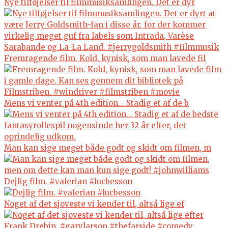
Nye tilføjelser til filmmusiksamlingen. Det er dyr
Fremragende film. Kold, kynisk, som man lavede fil
Mens vi venter på 4th edition... Stadig et af de b
Man kan sige meget både godt og skidt om filmen, m
Dejlig film. #valerian #lucbesson
Noget af det sjoveste vi kender til, altså lige ef