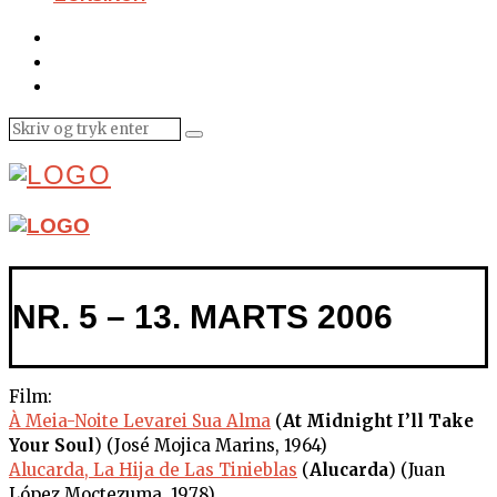
NR. 5 – 13. MARTS 2006
Film:
À Meia-Noite Levarei Sua Alma
(
At Midnight I’ll Take
Your Soul
) (José Mojica Marins, 1964)
Alucarda, La Hija de Las Tinieblas
(
Alucarda
) (Juan
López Moctezuma, 1978)