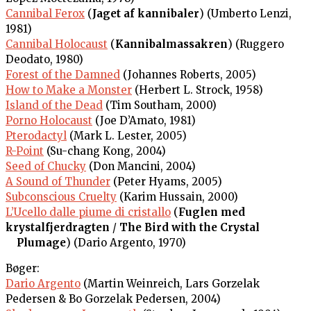
Cannibal Ferox
(
Jaget af kannibaler
) (Umberto Lenzi,
1981)
Cannibal Holocaust
(
Kannibalmassakren
) (Ruggero
Deodato, 1980)
Forest of the Damned
(Johannes Roberts, 2005)
How to Make a Monster
(Herbert L. Strock, 1958)
Island of the Dead
(Tim Southam, 2000)
Porno Holocaust
(Joe D’Amato, 1981)
Pterodactyl
(Mark L. Lester, 2005)
R-Point
(Su-chang Kong, 2004)
Seed of Chucky
(Don Mancini, 2004)
A Sound of Thunder
(Peter Hyams, 2005)
Subconscious Cruelty
(Karim Hussain, 2000)
L’Ucello dalle piume di cristallo
(
Fuglen med
krystalfjerdragten
/
The Bird with the Crystal
Plumage
) (Dario Argento, 1970)
Bøger:
Dario Argento
(Martin Weinreich, Lars Gorzelak
Pedersen & Bo Gorzelak Pedersen, 2004)