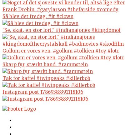
Så blev det fredag. #it #clown
"Se, skat, en stor lort." #indianajones #kingdomof
Gollum er vores ven. #gollum #tolkien #toy #lotr
Skarp fyr, stærkt band. #rammstein
Tak for kaffe! #twinpeaks #killerbob
Instagram post 17869383391118106