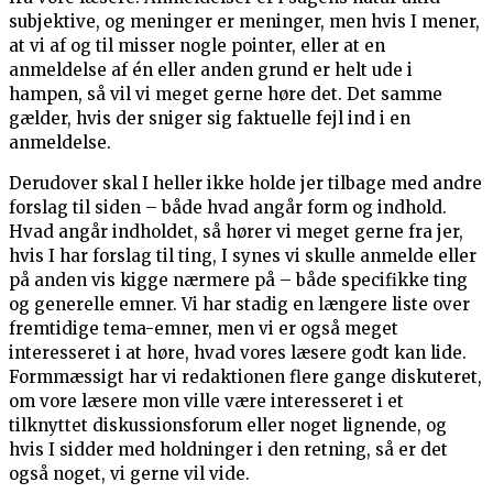
subjektive, og meninger er meninger, men hvis I mener,
at vi af og til misser nogle pointer, eller at en
anmeldelse af én eller anden grund er helt ude i
hampen, så vil vi meget gerne høre det. Det samme
gælder, hvis der sniger sig faktuelle fejl ind i en
anmeldelse.
Derudover skal I heller ikke holde jer tilbage med andre
forslag til siden – både hvad angår form og indhold.
Hvad angår indholdet, så hører vi meget gerne fra jer,
hvis I har forslag til ting, I synes vi skulle anmelde eller
på anden vis kigge nærmere på – både specifikke ting
og generelle emner. Vi har stadig en længere liste over
fremtidige tema-emner, men vi er også meget
interesseret i at høre, hvad vores læsere godt kan lide.
Formmæssigt har vi redaktionen flere gange diskuteret,
om vore læsere mon ville være interesseret i et
tilknyttet diskussionsforum eller noget lignende, og
hvis I sidder med holdninger i den retning, så er det
også noget, vi gerne vil vide.