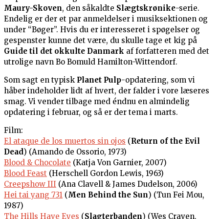
Maury-Skoven
, den såkaldte
Slægtskrønike
-serie.
Endelig er der et par anmeldelser i musiksektionen og
under “Bøger”. Hvis du er interesseret i spøgelser og
gespenster kunne det være, du skulle tage et kig på
Guide til det okkulte Danmark
af forfatteren med det
utrolige navn Bo Bomuld Hamilton-Wittendorf.
Som sagt en typisk
Planet Pulp
-opdatering, som vi
håber indeholder lidt af hvert, der falder i vore læseres
smag. Vi vender tilbage med éndnu en almindelig
opdatering i februar, og så er der tema i marts.
Film:
El ataque de los muertos sin ojos
(
Return of the Evil
Dead
) (Amando de Ossorio, 1973)
Blood & Chocolate
(Katja Von Garnier, 2007)
Blood Feast
(Herschell Gordon Lewis, 1963)
Creepshow III
(Ana Clavell & James Dudelson, 2006)
Hei tai yang 731
(
Men Behind the Sun
) (Tun Fei Mou,
1987)
The Hills Have Eyes
(
Slagterbanden
) (Wes Craven,