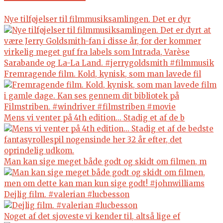
Nye tilføjelser til filmmusiksamlingen. Det er dyr
Fremragende film. Kold, kynisk, som man lavede fil
Mens vi venter på 4th edition... Stadig et af de b
Man kan sige meget både godt og skidt om filmen, m
Dejlig film. #valerian #lucbesson
Noget af det sjoveste vi kender til, altså lige ef