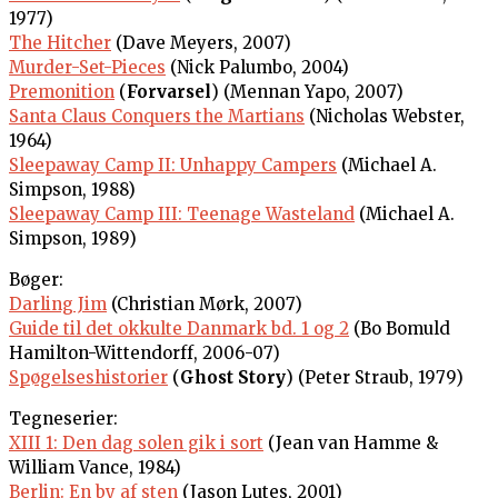
1977)
The Hitcher
(Dave Meyers, 2007)
Murder-Set-Pieces
(Nick Palumbo, 2004)
Premonition
(
Forvarsel
) (Mennan Yapo, 2007)
Santa Claus Conquers the Martians
(Nicholas Webster,
1964)
Sleepaway Camp II: Unhappy Campers
(Michael A.
Simpson, 1988)
Sleepaway Camp III: Teenage Wasteland
(Michael A.
Simpson, 1989)
Bøger:
Darling Jim
(Christian Mørk, 2007)
Guide til det okkulte Danmark bd. 1 og 2
(Bo Bomuld
Hamilton-Wittendorff, 2006-07)
Spøgelseshistorier
(
Ghost Story
) (Peter Straub, 1979)
Tegneserier:
XIII 1: Den dag solen gik i sort
(Jean van Hamme &
William Vance, 1984)
Berlin: En by af sten
(Jason Lutes, 2001)