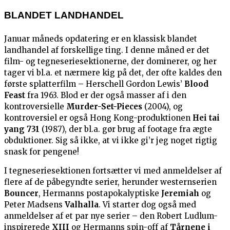
BLANDET LANDHANDEL
Januar måneds opdatering er en klassisk blandet
landhandel af forskellige ting. I denne måned er det
film- og tegneseriesektionerne, der dominerer, og her
tager vi bl.a. et nærmere kig på det, der ofte kaldes den
første splatterfilm – Herschell Gordon Lewis’
Blood
Feast
fra 1963. Blod er der også masser af i den
kontroversielle
Murder-Set-Pieces
(2004), og
kontroversiel er også Hong Kong-produktionen
Hei tai
yang 731
(1987), der bl.a. gør brug af footage fra ægte
obduktioner. Sig så ikke, at vi ikke gi’r jeg noget rigtig
snask for pengene!
I tegneseriesektionen fortsætter vi med anmeldelser af
flere af de påbegyndte serier, herunder westernserien
Bouncer
, Hermanns postapokalyptiske
Jeremiah
og
Peter Madsens
Valhalla
. Vi starter dog også med
anmeldelser af et par nye serier – den Robert Ludlum-
inspirerede
XIII
og Hermanns spin-off af
Tårnene i