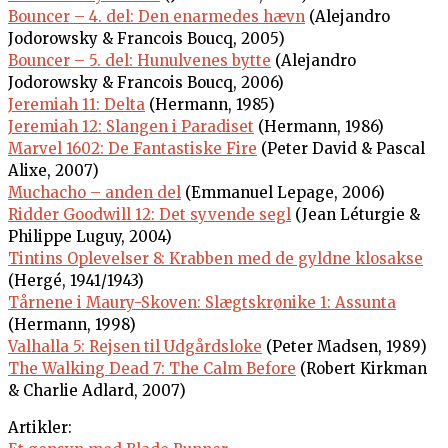
Bouncer – 4. del: Den enarmedes hævn
(Alejandro
Jodorowsky & Francois Boucq, 2005)
Bouncer – 5. del: Hunulvenes bytte
(Alejandro
Jodorowsky & Francois Boucq, 2006)
Jeremiah 11: Delta
(Hermann, 1985)
Jeremiah 12: Slangen i Paradiset
(Hermann, 1986)
Marvel 1602: De Fantastiske Fire
(Peter David & Pascal
Alixe, 2007)
Muchacho – anden del
(Emmanuel Lepage, 2006)
Ridder Goodwill 12: Det syvende segl
(Jean Léturgie &
Philippe Luguy, 2004)
Tintins Oplevelser 8: Krabben med de gyldne klosakse
(Hergé, 1941/1943)
Tårnene i Maury-Skoven: Slægtskrønike 1: Assunta
(Hermann, 1998)
Valhalla 5: Rejsen til Udgårdsloke
(Peter Madsen, 1989)
The Walking Dead 7: The Calm Before
(Robert Kirkman
& Charlie Adlard, 2007)
Artikler: