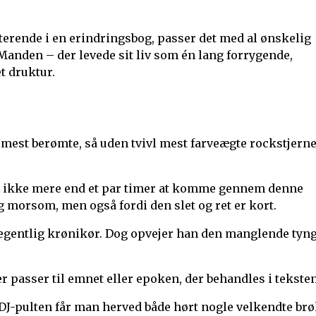
iterende i en erindringsbog, passer det med al ønskelig
Manden – der levede sit liv som én lang forrygende,
t druktur.
mest berømte, så uden tvivl mest farveægte rockstjerne
ig ikke mere end et par timer at komme gennem denne
g morsom, men også fordi den slet og ret er kort.
 egentlig krønikør. Dog opvejer han den manglende tyn
er passer til emnet eller epoken, der behandles i teksten
J-pulten får man herved både hørt nogle velkendte brø