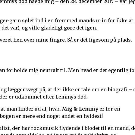
 Lemmys død nåede mig – den 28. december 2015 – var je
nger-garn sølet ind i en fremmed mands urin for ikke at
et var), og ville gladeligt gøre det igen.
overet hen over mine fingre. Så er det ligesom på plads.
n forholde mig neutralt til. Men hvad er det egentlig fo
 og lægger vægt på, at der ikke er tale om en biografi – 
, der er udkommet efter Lemmys død.
 at man finder ud af, hvad
Mig & Lemmy
er for en
 bogen er mere end noget andet en hyldest!
alist, der har rockmusik flydende i blodet til en mand, d