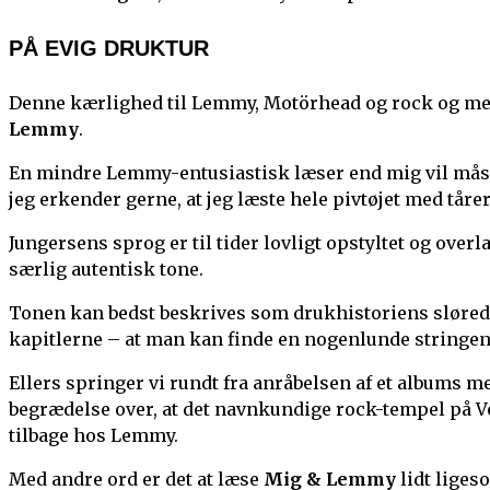
PÅ EVIG DRUKTUR
Denne kærlighed til Lemmy, Motörhead og rock og meta
Lemmy
.
En mindre Lemmy-entusiastisk læser end mig vil måsk
jeg erkender gerne, at jeg læste hele pivtøjet med tårer
Jungersens sprog er til tider lovligt opstyltet og overl
særlig autentisk tone.
Tonen kan bedst beskrives som drukhistoriens sløred
kapitlerne – at man kan finde en nogenlunde stringen
Ellers springer vi rundt fra anråbelsen af et albums me
begrædelse over, at det navnkundige rock-tempel på Ves
tilbage hos Lemmy.
Med andre ord er det at læse
Mig & Lemmy
lidt ligeso