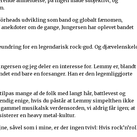
værende anmeldelse, på ingen måde subjektivt, og
m.
törheads udvikling som band og globalt fænomen,
af anekdoter om de gange, Jungersen har oplevet bandet
eundring for en legendarisk rock-gud. Og djævelenskel
gersen og jeg deler en interesse for. Lemmy er, blandt
ndet end bare en forsanger. Han er den legemliggjorte
 tilpas mange af de folk med langt hår, battlevest og
tændig enige, hvis du påstår at Lemmy simpelthen ikke
n gammel musikalsk verdensorden, vi aldrig får igen; at
isterer en heavy metal-kultur.
e, såvel som i mine, er der ingen tvivl: Hvis rock’n’rol