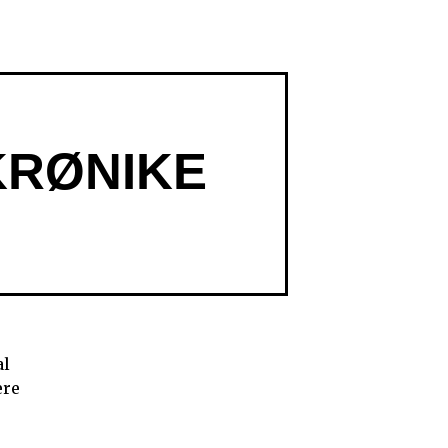
KRØNIKE
al
ere