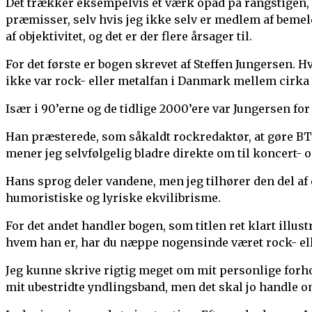
Det trækker eksempelvis et værk opad på rangstigen, h
præmisser, selv hvis jeg ikke selv er medlem af beme
af objektivitet, og det er der flere årsager til.
For det første er bogen skrevet af Steffen Jungersen. Hv
ikke var rock- eller metalfan i Danmark mellem cirka 
Især i 90’erne og de tidlige 2000’ere var Jungersen fo
Han præsterede, som såkaldt rockredaktør, at gøre BT t
mener jeg selvfølgelig bladre direkte om til koncert-
Hans sprog deler vandene, men jeg tilhører den del af
humoristiske og lyriske ekvilibrisme.
For det andet handler bogen, som titlen ret klart illus
hvem han er, har du næppe nogensinde været rock- ell
Jeg kunne skrive rigtig meget om mit personlige forh
mit ubestridte yndlingsband, men det skal jo handle 