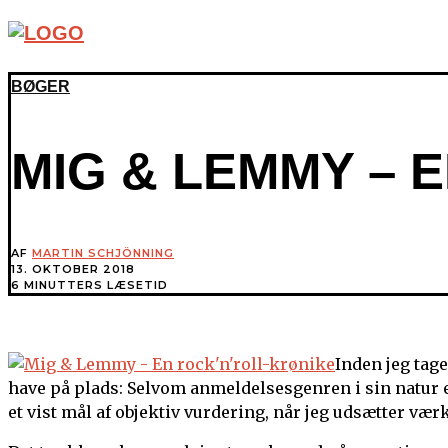
BØGER
MIG & LEMMY – 
AF
MARTIN SCHJÖNNING
13. OKTOBER 2018
6 MINUTTERS LÆSETID
Inden jeg tage
have på plads: Selvom anmeldelsesgenren i sin natur er 
et vist mål af objektiv vurdering, når jeg udsætter værk