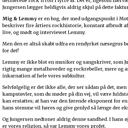
definerede rock’n’roll i fyrre år. Det er, ligesom nær
Jungersen lægger heldigvis aldrig skjul på dette faktu
Mig & Lemmy
er en bog, der med udgangspunkt i Mo
beskriver fire årtiers rockhistorie, konstant afbrudt 
live, og mødt og interviewet Lemmy.
Men den er altså skabt udfra en rendyrket næsegrus b
for det!
Lemmy er ikke blot en musiker og sangskriver, som Jun
rigtig mange metalhoveder og rockrebeller, mere og a
inkarnation af hele vores subkultur.
Selvfølgelig er det ikke alle, der ser sådan på det, men
kampstøvler, som du møder på din vej, vil være fulds
kan erstattes; at han var den førende eksponent for e
hans stemme vil høres og give genlyd så længe der eks
Og Jungersen nedtoner aldrig denne sandhed. I hans øjn
er vores religion, så var Lemmy vores profet.