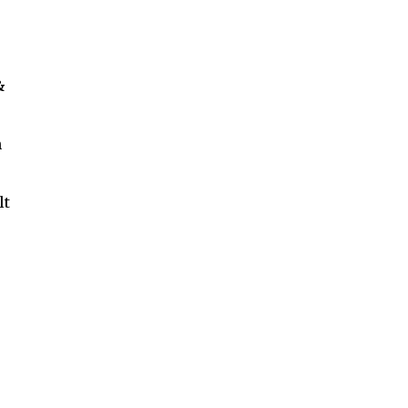
&
n
lt