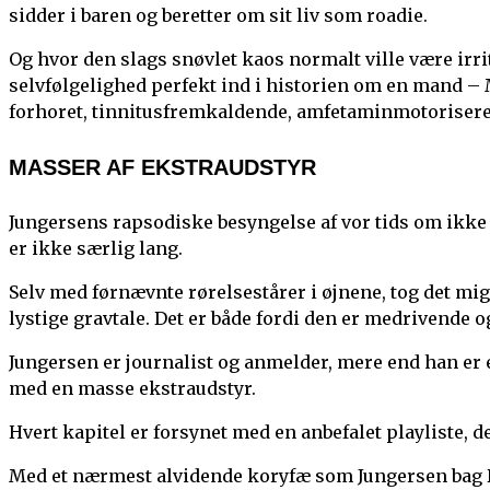
sidder i baren og beretter om sit liv som roadie.
Og hvor den slags snøvlet kaos normalt ville være irr
selvfølgelighed perfekt ind i historien om en mand – 
forhoret, tinnitusfremkaldende, amfetaminmotorisere
MASSER AF EKSTRAUDSTYR
Jungersens rapsodiske besyngelse af vor tids om ikke 
er ikke særlig lang.
Selv med førnævnte rørelsestårer i øjnene, tog det m
lystige gravtale. Det er både fordi den er medrivende o
Jungersen er journalist og anmelder, mere end han er
med en masse ekstraudstyr.
Hvert kapitel er forsynet med en anbefalet playliste, d
Med et nærmest alvidende koryfæ som Jungersen bag D