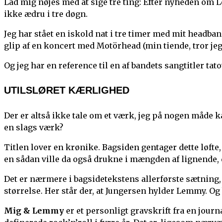
Lad mig nøjes med at sige tre ting: Efter nyheden om
ikke ædru i tre døgn.
Jeg har stået en iskold nat i tre timer med mit headba
glip af en koncert med Motörhead (min tiende, tror jeg d
Og jeg har en reference til en af bandets sangtitler tat
UTILSLØRET KÆRLIGHED
Der er altså ikke tale om et værk, jeg på nogen måde ka
en slags værk?
Titlen lover en krønike. Bagsiden gentager dette løfte,
en sådan ville da også drukne i mængden af lignende
Det er nærmere i bagsidetekstens allerførste sætning,
størrelse. Her står der, at Jungersen hylder Lemmy. Og
Mig & Lemmy
er et personligt gravskrift fra en journ