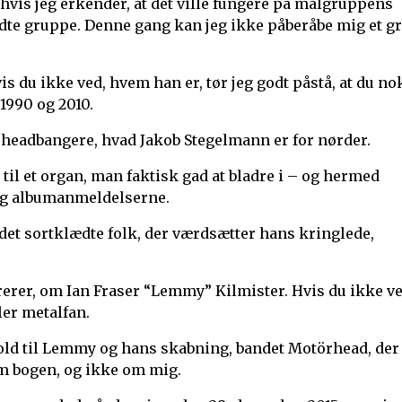
vis jeg erkender, at det ville fungere på målgruppens
ldte gruppe. Denne gang kan jeg ikke påberåbe mig et g
is du ikke ved, hvem han er, tør jeg godt påstå, at du no
1990 og 2010.
r headbangere, hvad Jakob Stegelmann er for nørder.
il et organ, man faktisk gad at bladre i – og hermed
 og albumanmeldelserne.
 det sortklædte folk, der værdsætter hans kringlede,
trerer, om Ian Fraser “Lemmy” Kilmister. Hvis du ikke ve
er metalfan.
old til Lemmy og hans skabning, bandet Motörhead, der
om bogen, og ikke om mig.