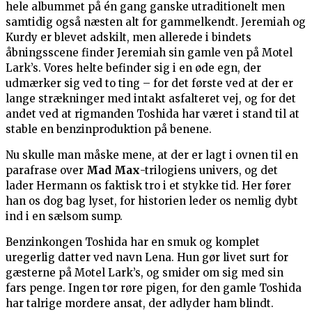
hele albummet på én gang ganske utraditionelt men
samtidig også næsten alt for gammelkendt. Jeremiah og
Kurdy er blevet adskilt, men allerede i bindets
åbningsscene finder Jeremiah sin gamle ven på Motel
Lark’s. Vores helte befinder sig i en øde egn, der
udmærker sig ved to ting – for det første ved at der er
lange strækninger med intakt asfalteret vej, og for det
andet ved at rigmanden Toshida har været i stand til at
stable en benzinproduktion på benene.
Nu skulle man måske mene, at der er lagt i ovnen til en
parafrase over
Mad Max
-trilogiens univers, og det
lader Hermann os faktisk tro i et stykke tid. Her fører
han os dog bag lyset, for historien leder os nemlig dybt
ind i en sælsom sump.
Benzinkongen Toshida har en smuk og komplet
uregerlig datter ved navn Lena. Hun gør livet surt for
gæsterne på Motel Lark’s, og smider om sig med sin
fars penge. Ingen tør røre pigen, for den gamle Toshida
har talrige mordere ansat, der adlyder ham blindt.