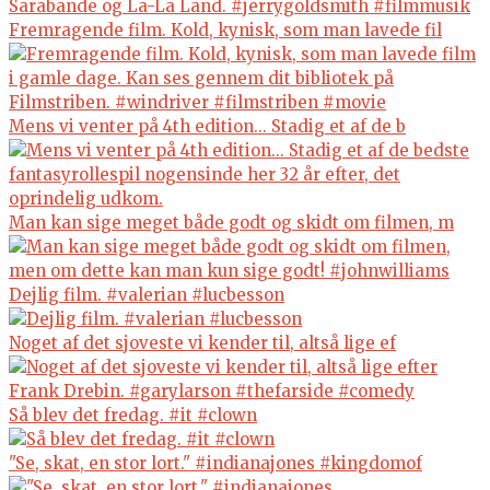
Fremragende film. Kold, kynisk, som man lavede fil
Mens vi venter på 4th edition... Stadig et af de b
Man kan sige meget både godt og skidt om filmen, m
Dejlig film. #valerian #lucbesson
Noget af det sjoveste vi kender til, altså lige ef
Så blev det fredag. #it #clown
"Se, skat, en stor lort." #indianajones #kingdomof