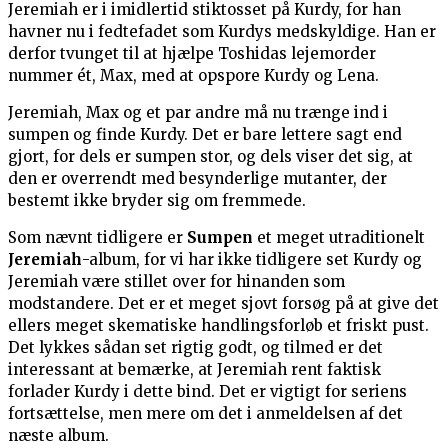
Jeremiah er i imidlertid stiktosset på Kurdy, for han
havner nu i fedtefadet som Kurdys medskyldige. Han er
derfor tvunget til at hjælpe Toshidas lejemorder
nummer ét, Max, med at opspore Kurdy og Lena.
Jeremiah, Max og et par andre må nu trænge ind i
sumpen og finde Kurdy. Det er bare lettere sagt end
gjort, for dels er sumpen stor, og dels viser det sig, at
den er overrendt med besynderlige mutanter, der
bestemt ikke bryder sig om fremmede.
Som nævnt tidligere er
Sumpen
et meget utraditionelt
Jeremiah
-album, for vi har ikke tidligere set Kurdy og
Jeremiah være stillet over for hinanden som
modstandere. Det er et meget sjovt forsøg på at give det
ellers meget skematiske handlingsforløb et friskt pust.
Det lykkes sådan set rigtig godt, og tilmed er det
interessant at bemærke, at Jeremiah rent faktisk
forlader Kurdy i dette bind. Det er vigtigt for seriens
fortsættelse, men mere om det i anmeldelsen af det
næste album.