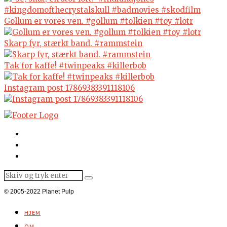
Gollum er vores ven. #gollum #tolkien #toy #lotr
Skarp fyr, stærkt band. #rammstein
Tak for kaffe! #twinpeaks #killerbob
Instagram post 17869383391118106
© 2005-2022 Planet Pulp
HJEM
OM