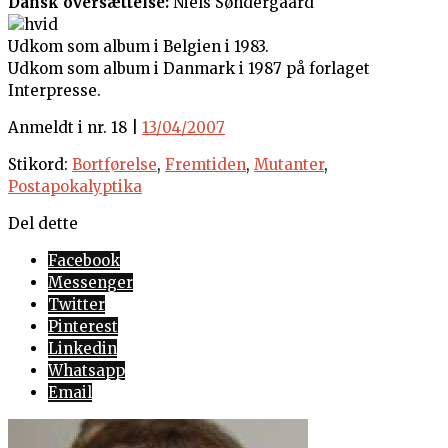
Dansk oversættelse:
Niels Søndergaard
Udkom som album i Belgien i 1983.
Udkom som album i Danmark i 1987 på forlaget
Interpresse.
Anmeldt i nr. 18 |
13/04/2007
Stikord:
Bortførelse
,
Fremtiden
,
Mutanter
,
Postapokalyptika
Del dette
Facebook
Messenger
Twitter
Pinterest
Linkedin
Whatsapp
Email