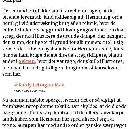
Sumpen
.
Det er imidlertid ikke kun i farveholdningen, at det
ottende
Jeremiah
-bind skiller sig ud. Hermann gjorde
nemlig i vid udstrækning brug af en teknik, hvor de
enkelte billeders baggrund bliver gengivet med en diset
streg, der skal illustrere de usunde dampe, der hænger i
den sump, der ligger til grund for albummets titel. I sig
selv er det ikke en nyskabelse fra Hermanns side, for vi
har set ham bruge denne disede streg tidligere, blandt
andet i
Sekten
, hvor det var tåge, der skulle illustreres,
men han har aldrig tidligere brugt den så konsekvent
som her.
Kurdy betragter Max.
Nu kan man måske spørge, hvorfor det er så vigtigt at
fremhæve netop denne teknik. Det skyldes, at de disede
baggrunde står i skarp kontrast til de ellers knivskarpe
landskaber, som Hermann har specialiseret sig i at
tegne.
Sumpen
har med andre ord et ganske særpræget