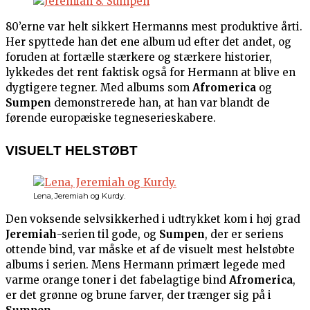
80’erne var helt sikkert Hermanns mest produktive årti.
Her spyttede han det ene album ud efter det andet, og
foruden at fortælle stærkere og stærkere historier,
lykkedes det rent faktisk også for Hermann at blive en
dygtigere tegner. Med albums som
Afromerica
og
Sumpen
demonstrerede han, at han var blandt de
førende europæiske tegneserieskabere.
VISUELT HELSTØBT
Lena, Jeremiah og Kurdy.
Den voksende selvsikkerhed i udtrykket kom i høj grad
Jeremiah
-serien til gode, og
Sumpen
, der er seriens
ottende bind, var måske et af de visuelt mest helstøbte
albums i serien. Mens Hermann primært legede med
varme orange toner i det fabelagtige bind
Afromerica
,
er det grønne og brune farver, der trænger sig på i