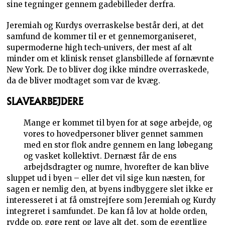
sine tegninger gennem gadebilleder derfra.
Jeremiah og Kurdys overraskelse består deri, at det
samfund de kommer til er et gennemorganiseret,
supermoderne high tech-univers, der mest af alt
minder om et klinisk renset glansbillede af førnævnte
New York. De to bliver dog ikke mindre overraskede,
da de bliver modtaget som var de kvæg.
SLAVEARBEJDERE
Mange er kommet til byen for at søge arbejde, og
vores to hovedpersoner bliver gennet sammen
med en stor flok andre gennem en lang løbegang
og vasket kollektivt. Dernæst får de ens
arbejdsdragter og numre, hvorefter de kan blive
sluppet ud i byen – eller det vil sige kun næsten, for
sagen er nemlig den, at byens indbyggere slet ikke er
interesseret i at få omstrejfere som Jeremiah og Kurdy
integreret i samfundet. De kan få lov at holde orden,
rydde op, gøre rent og lave alt det, som de egentlige