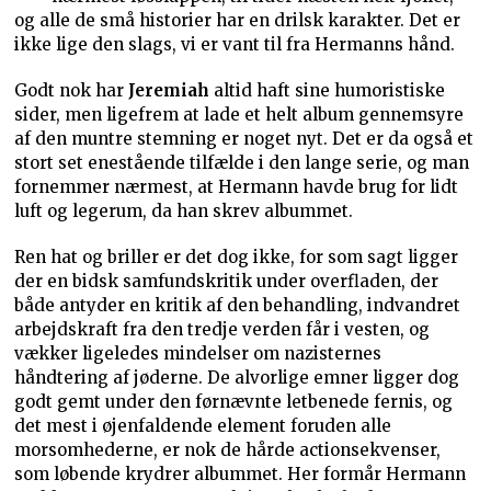
og alle de små historier har en drilsk karakter. Det er
ikke lige den slags, vi er vant til fra Hermanns hånd.
Godt nok har
Jeremiah
altid haft sine humoristiske
sider, men ligefrem at lade et helt album gennemsyre
af den muntre stemning er noget nyt. Det er da også et
stort set enestående tilfælde i den lange serie, og man
fornemmer nærmest, at Hermann havde brug for lidt
luft og legerum, da han skrev albummet.
Ren hat og briller er det dog ikke, for som sagt ligger
der en bidsk samfundskritik under overfladen, der
både antyder en kritik af den behandling, indvandret
arbejdskraft fra den tredje verden får i vesten, og
vækker ligeledes mindelser om nazisternes
håndtering af jøderne. De alvorlige emner ligger dog
godt gemt under den førnævnte letbenede fernis, og
det mest i øjenfaldende element foruden alle
morsomhederne, er nok de hårde actionsekvenser,
som løbende krydrer albummet. Her formår Hermann