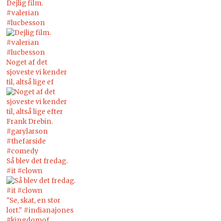
Dejlig film.
#valerian
#lucbesson
Noget af det
sjoveste vi kender
til, altså lige ef
Så blev det fredag.
#it #clown
"Se, skat, en stor
lort." #indianajones
#kingdomof