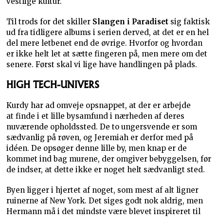
vestlige kultur.
Til trods for det skiller
Slangen i Paradiset
sig faktisk
ud fra tidligere albums i serien derved, at det er en hel
del mere letbenet end de øvrige. Hvorfor og hvordan
er ikke helt let at sætte fingeren på, men mere om det
senere. Først skal vi lige have handlingen på plads.
HIGH TECH-UNIVERS
Kurdy har ad omveje opsnappet, at der er arbejde
at finde i et lille bysamfund i nærheden af deres
nuværende opholdssted. De to ungersvende er som
sædvanlig på røven, og Jeremiah er derfor med på
idéen. De opsøger denne lille by, men knap er de
kommet ind bag murene, der omgiver bebyggelsen, før
de indser, at dette ikke er noget helt sædvanligt sted.
Byen ligger i hjertet af noget, som mest af alt ligner
ruinerne af New York. Det siges godt nok aldrig, men
Hermann må i det mindste være blevet inspireret til