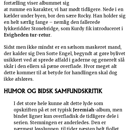
fortælling viser albummet sig
at rumme en karakter, vi har mødt tidligere. Nede i en
kælder under byen, bor den sære Rocky. Han holder sig
en helt særlig fange – nemlig den fallerede
lykkeridder Stonebridge, som Kurdy fik introduceret i
Evigheden tur-retur
.
Sidst men ikke mindst er en sælsom maskeret mand,
der kalder sig Den Sorte Engel, begyndt at gøre bylivet
usikkert ved at sprede affald i gaderne og generelt slå
skår i den ellers så pæne overflade. Hvor meget alt
dette kommer til at betyde for handlingen skal dog
ikke afsløres.
HUMOR OG BIDSK SAMFUNDSKRITIK
I det store hele kunne alt dette lyde som
opskriften på et ret typisk
Jeremiah
-album, men
bindet ligner kun overfladisk de tidligere dele i
serien. Stemningen er anderledes. Den er
nærmest løssluppen, til tider næsten helt fjollet,