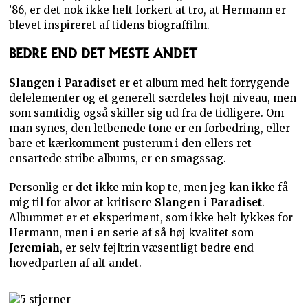
’86, er det nok ikke helt forkert at tro, at Hermann er
blevet inspireret af tidens biograffilm.
BEDRE END DET MESTE ANDET
Slangen i Paradiset
er et album med helt forrygende
delelementer og et generelt særdeles højt niveau, men
som samtidig også skiller sig ud fra de tidligere. Om
man synes, den letbenede tone er en forbedring, eller
bare et kærkomment pusterum i den ellers ret
ensartede stribe albums, er en smagssag.
Personlig er det ikke min kop te, men jeg kan ikke få
mig til for alvor at kritisere
Slangen i Paradiset
.
Albummet er et eksperiment, som ikke helt lykkes for
Hermann, men i en serie af så høj kvalitet som
Jeremiah
, er selv fejltrin væsentligt bedre end
hovedparten af alt andet.