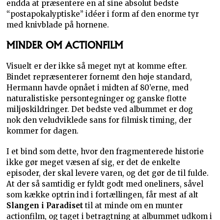
endda at præsentere en af sine absolut bedste
“postapokalyptiske” idéer i form af den enorme tyr
med knivblade på hornene.
MINDER OM ACTIONFILM
Visuelt er der ikke så meget nyt at komme efter.
Bindet repræsenterer fornemt den høje standard,
Hermann havde opnået i midten af 80’erne, med
naturalistiske persontegninger og ganske flotte
miljøskildringer. Det bedste ved albummet er dog
nok den veludviklede sans for filmisk timing, der
kommer for dagen.
I et bind som dette, hvor den fragmenterede historie
ikke gør meget væsen af sig, er det de enkelte
episoder, der skal levere varen, og det gør de til fulde.
At der så samtidig er fyldt godt med oneliners, såvel
som kække optrin ind i fortællingen, får mest af alt
Slangen i Paradiset
til at minde om en munter
actionfilm, og taget i betragtning at albummet udkom i