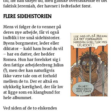
tid, før han skejer ud, men ganske overraskende er det
faktisk Jeremiah, der havner i fedtefadet først.
FLERE SIDEHISTORIEN
Mens vi følger de to venner på
deres nye arbejde, får vi også
indblik i tre små sidehistorier.
Byens borgmester, leder eller
diktator – kald ham hvad du vil
– har en datter, der hedder
Romea. Hun har forelsket sig i
den fattige arbejderdreng Julius
(!), men der kan naturligvis
ikke være tale om et forhold
mellem de to. Der er altså en
ulykkelig kærlighed, der får lov
at ligge som en klangbund for
hele albummet.
Ved siden af de to elskendes