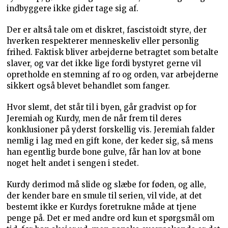
indbyggere ikke gider tage sig af.
Der er altså tale om et diskret, fascistoidt styre, der
hverken respekterer menneskeliv eller personlig
frihed. Faktisk bliver arbejderne betragtet som betalte
slaver, og var det ikke lige fordi bystyret gerne vil
opretholde en stemning af ro og orden, var arbejderne
sikkert også blevet behandlet som fanger.
Hvor slemt, det står til i byen, går gradvist op for
Jeremiah og Kurdy, men de når frem til deres
konklusioner på yderst forskellig vis. Jeremiah falder
nemlig i lag med en gift kone, der keder sig, så mens
han egentlig burde bone gulve, får han lov at bone
noget helt andet i sengen i stedet.
Kurdy derimod må slide og slæbe for føden, og alle,
der kender bare en smule til serien, vil vide, at det
bestemt ikke er Kurdys foretrukne måde at tjene
penge på. Det er med andre ord kun et spørgsmål om