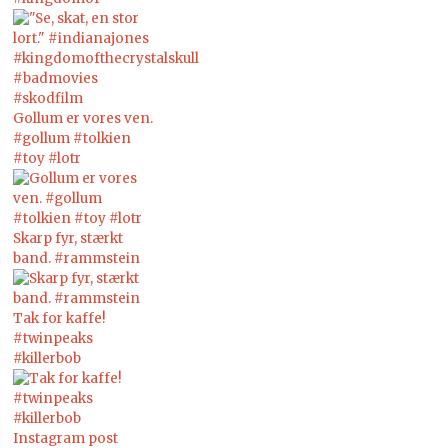
Gollum er vores ven.
#gollum #tolkien
#toy #lotr
Skarp fyr, stærkt
band. #rammstein
Tak for kaffe!
#twinpeaks
#killerbob
Instagram post