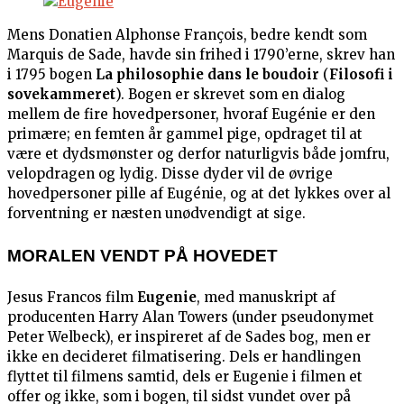
Mens Donatien Alphonse François, bedre kendt som
Marquis de Sade, havde sin frihed i 1790’erne, skrev han
i 1795 bogen
La philosophie dans le boudoir
(
Filosofi i
sovekammeret
). Bogen er skrevet som en dialog
mellem de fire hovedpersoner, hvoraf Eugénie er den
primære; en femten år gammel pige, opdraget til at
være et dydsmønster og derfor naturligvis både jomfru,
velopdragen og lydig. Disse dyder vil de øvrige
hovedpersoner pille af Eugénie, og at det lykkes over al
forventning er næsten unødvendigt at sige.
MORALEN VENDT PÅ HOVEDET
Jesus Francos film
Eugenie
, med manuskript af
producenten Harry Alan Towers (under pseudonymet
Peter Welbeck), er inspireret af de Sades bog, men er
ikke en decideret filmatisering. Dels er handlingen
flyttet til filmens samtid, dels er Eugenie i filmen et
offer og ikke, som i bogen, til sidst vundet over på