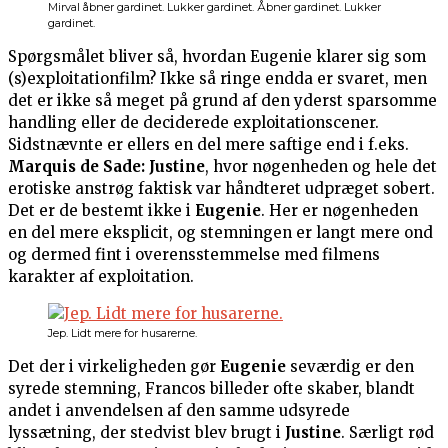
Mirval åbner gardinet. Lukker gardinet. Åbner gardinet. Lukker
gardinet.
Spørgsmålet bliver så, hvordan Eugenie klarer sig som
(s)exploitationfilm? Ikke så ringe endda er svaret, men
det er ikke så meget på grund af den yderst sparsomme
handling eller de deciderede exploitationscener.
Sidstnævnte er ellers en del mere saftige end i f.eks.
Marquis de Sade: Justine
, hvor nøgenheden og hele det
erotiske anstrøg faktisk var håndteret udpræget sobert.
Det er de bestemt ikke i
Eugenie
. Her er nøgenheden
en del mere eksplicit, og stemningen er langt mere ond
og dermed fint i overensstemmelse med filmens
karakter af exploitation.
Jep. Lidt mere for husarerne.
Det der i virkeligheden gør
Eugenie
seværdig er den
syrede stemning, Francos billeder ofte skaber, blandt
andet i anvendelsen af den samme udsyrede
lyssætning, der stedvist blev brugt i
Justine
. Særligt rød