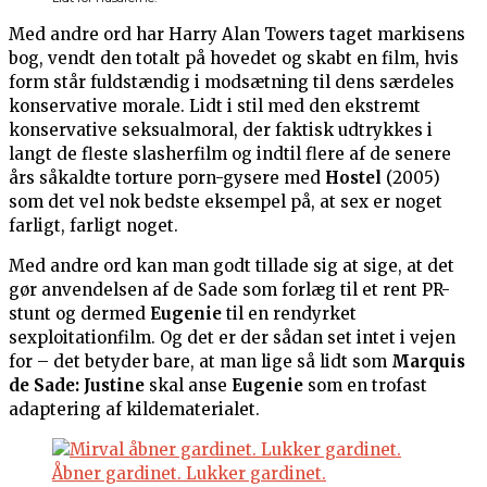
Med andre ord har Harry Alan Towers taget markisens
bog, vendt den totalt på hovedet og skabt en film, hvis
form står fuldstændig i modsætning til dens særdeles
konservative morale. Lidt i stil med den ekstremt
konservative seksualmoral, der faktisk udtrykkes i
langt de fleste slasherfilm og indtil flere af de senere
års såkaldte torture porn-gysere med
Hostel
(2005)
som det vel nok bedste eksempel på, at sex er noget
farligt, farligt noget.
Med andre ord kan man godt tillade sig at sige, at det
gør anvendelsen af de Sade som forlæg til et rent PR-
stunt og dermed
Eugenie
til en rendyrket
sexploitationfilm. Og det er der sådan set intet i vejen
for – det betyder bare, at man lige så lidt som
Marquis
de Sade: Justine
skal anse
Eugenie
som en trofast
adaptering af kildematerialet.