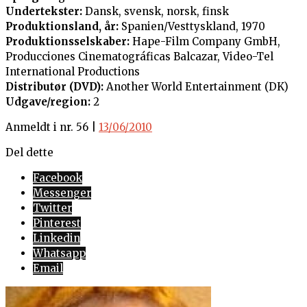
Undertekster:
Dansk, svensk, norsk, finsk
Produktionsland, år:
Spanien/Vesttyskland, 1970
Produktionsselskaber:
Hape-Film Company GmbH,
Producciones Cinematográficas Balcazar, Video-Tel
International Productions
Distributør (DVD):
Another World Entertainment (DK)
Udgave/region:
2
Anmeldt i nr. 56 |
13/06/2010
Del dette
Facebook
Messenger
Twitter
Pinterest
Linkedin
Whatsapp
Email