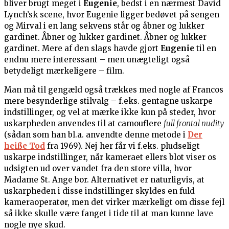
bliver brugt meget i
Eugenie
, bedst i en nærmest David
Lynch’sk scene, hvor Eugenie ligger bedøvet på sengen
og Mirval i en lang sekvens står og åbner og lukker
gardinet. Åbner og lukker gardinet. Åbner og lukker
gardinet. Mere af den slags havde gjort
Eugenie
til en
endnu mere interessant – men unægteligt også
betydeligt mærkeligere – film.
Man må til gengæld også trækkes med nogle af Francos
mere besynderlige stilvalg – f.eks. gentagne uskarpe
indstillinger, og vel at mærke ikke kun på steder, hvor
uskarpheden anvendes til at camouflere
full frontal nudity
(sådan som han bl.a. anvendte denne metode i
Der
heiße Tod
fra 1969). Nej her får vi f.eks. pludseligt
uskarpe indstillinger, når kameraet ellers blot viser os
udsigten ud over vandet fra den store villa, hvor
Madame St. Ange bor. Alternativet er naturligvis, at
uskarpheden i disse indstillinger skyldes en fuld
kameraoperatør, men det virker mærkeligt om disse fejl
så ikke skulle være fanget i tide til at man kunne lave
nogle nye skud.