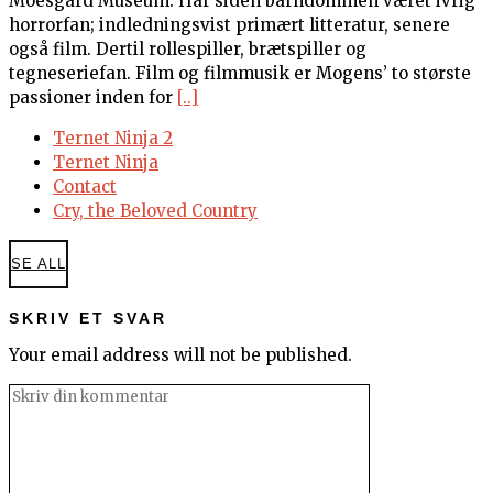
Moesgård Museum. Har siden barndommen været ivrig
horrorfan; indledningsvist primært litteratur, senere
også film. Dertil rollespiller, brætspiller og
tegneseriefan. Film og filmmusik er Mogens’ to største
passioner inden for
[..]
Ternet Ninja 2
Ternet Ninja
Contact
Cry, the Beloved Country
SE ALL
SKRIV ET SVAR
Your email address will not be published.