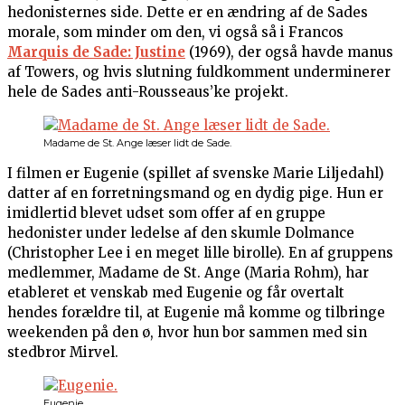
hedonisternes side. Dette er en ændring af de Sades
morale, som minder om den, vi også så i Francos
Marquis de Sade: Justine
(1969), der også havde manus
af Towers, og hvis slutning fuldkomment underminerer
hele de Sades anti-Rousseaus’ke projekt.
Madame de St. Ange læser lidt de Sade.
I filmen er Eugenie (spillet af svenske Marie Liljedahl)
datter af en forretningsmand og en dydig pige. Hun er
imidlertid blevet udset som offer af en gruppe
hedonister under ledelse af den skumle Dolmance
(Christopher Lee i en meget lille birolle). En af gruppens
medlemmer, Madame de St. Ange (Maria Rohm), har
etableret et venskab med Eugenie og får overtalt
hendes forældre til, at Eugenie må komme og tilbringe
weekenden på den ø, hvor hun bor sammen med sin
stedbror Mirvel.
Eugenie.