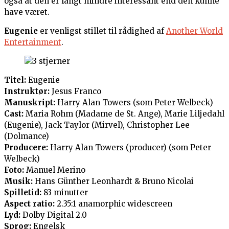
også at den er langt mindre interessant end den kunne
have været.
Eugenie
er venligst stillet til rådighed af
Another World
Entertainment
.
Titel:
Eugenie
Instruktør:
Jesus Franco
Manuskript:
Harry Alan Towers (som Peter Welbeck)
Cast:
Maria Rohm (Madame de St. Ange), Marie Liljedahl
(Eugenie), Jack Taylor (Mirvel), Christopher Lee
(Dolmance)
Producere:
Harry Alan Towers (producer) (som Peter
Welbeck)
Foto:
Manuel Merino
Musik:
Hans Günther Leonhardt & Bruno Nicolai
Spilletid:
83 minutter
Aspect ratio:
2.35:1 anamorphic widescreen
Lyd:
Dolby Digital 2.0
Sprog:
Engelsk