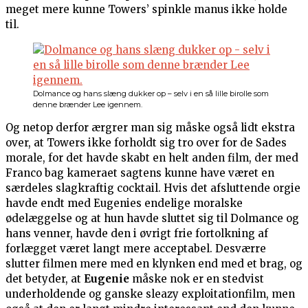
meget mere kunne Towers’ spinkle manus ikke holde
til.
Dolmance og hans slæng dukker op – selv i en så lille birolle som
denne brænder Lee igennem.
Og netop derfor ærgrer man sig måske også lidt ekstra
over, at Towers ikke forholdt sig tro over for de Sades
morale, for det havde skabt en helt anden film, der med
Franco bag kameraet sagtens kunne have været en
særdeles slagkraftig cocktail. Hvis det afsluttende orgie
havde endt med Eugenies endelige moralske
ødelæggelse og at hun havde sluttet sig til Dolmance og
hans venner, havde den i øvrigt frie fortolkning af
forlægget været langt mere acceptabel. Desværre
slutter filmen mere med en klynken end med et brag, og
det betyder, at
Eugenie
måske nok er en stedvist
underholdende og ganske sleazy exploitationfilm, men