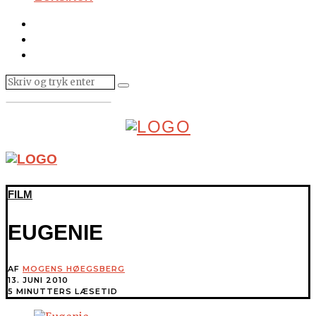
FILM
EUGENIE
AF
MOGENS HØEGSBERG
13. JUNI 2010
5 MINUTTERS LÆSETID