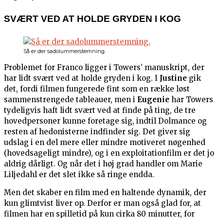
SVÆRT VED AT HOLDE GRYDEN I KOG
Så er der sadolummerstemning.
Problemet for Franco ligger i Towers’ manuskript, der
har lidt svært ved at holde gryden i kog. I
Justine
gik
det, fordi filmen fungerede fint som en række løst
sammenstrengede tableauer, men i
Eugenie
har Towers
tydeligvis haft lidt svært ved at finde på ting, de tre
hovedpersoner kunne foretage sig, indtil Dolmance og
resten af hedonisterne indfinder sig. Det giver sig
udslag i en del mere eller mindre motiveret nøgenhed
(hovedsageligt mindre), og i en exploitationfilm er det jo
aldrig dårligt. Og når det i høj grad handler om Marie
Liljedahl er det slet ikke så ringe endda.
Men det skaber en film med en haltende dynamik, der
kun glimtvist liver op. Derfor er man også glad for, at
filmen har en spilletid på kun cirka 80 minutter, for